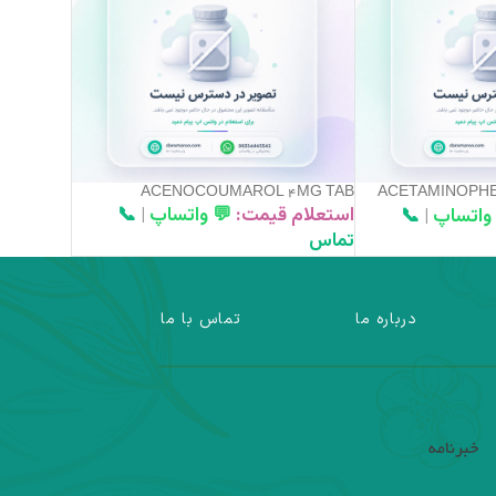
ACENOCOUMAROL 4MG TAB
ACETAMINOPHEN
استعلام قیمت:
💬 واتساپ
|
📞
 واتساپ
|
📞
تماس
درباره ما
تماس با ما
خبرنامه