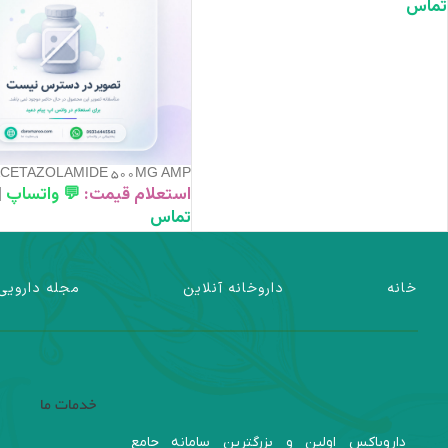
تماس
CETAZOLAMIDE 500MG AMP
استعلام قیمت:
💬 واتساپ
|
تماس
خانه
داروخانه آنلاین
مجله دارویی
خدمات ما
داروباکس اولین و بزرگترین سامانه جامع