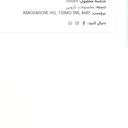
شناسه محصول:
00064
دسته:
محصولات دارویی
برچسب:
AMIODARONE HCL 150MG/3ML AMP
دنبال کنید: