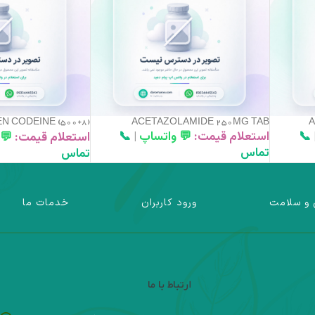
 CODEINE (500+8)
ACETAZOLAMIDE 250MG TAB
A
📞
استعلام قیمت:
💬 واتساپ
|
📞
TAB
استعلام قیمت:
💬
تماس
تماس
 و سلامت
ورود کاربران
خدمات ما
ارتباط با ما