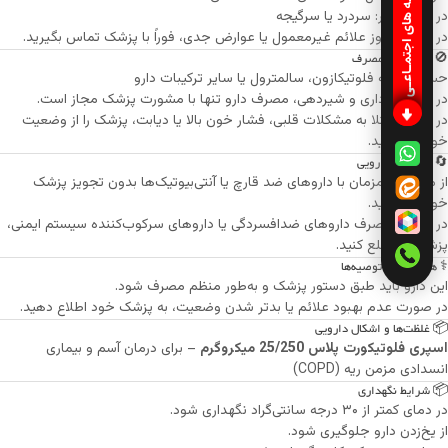
شبکـه های اجتمـاعـی
در موارد نادر: سردرد یا سرگیجه
در صورت بروز علائم غیرمعمول یا عوارض جدی، فوراً با پزشک تماس بگیرید.
🚫 موارد منع مصرف
حساسیت به فلوتیکازون، سالمترول یا سایر ترکیبات دارو
در دوران بارداری و شیردهی، مصرف دارو تنها با مشورت پزشک مجاز است.
در صورت ابتلا به مشکلات قلبی، فشار خون بالا یا دیابت، پزشک را از وضعیت
خود آگاه کنید.
🔄 تداخلات دارویی
از مصرف همزمان با داروهای ضد قارچ یا آنتی‌بیوتیک‌ها بدون تجویز پزشک
خودداری کنید.
در صورت مصرف داروهای ضدافسردگی یا داروهای سرکوب‌کننده سیستم ایمنی،
پزشک را مطلع کنید.
⚕️ هشدارها و توصیه‌ها
این دارو باید طبق دستور پزشک و به‌طور منظم مصرف شود.
در صورت عدم بهبود علائم یا بدتر شدن وضعیت، به پزشک خود اطلاع دهید.
📦 غلظت‌ها و اشکال دارویی
اسپری فلوتیکورت پلاس 25/250 میکروگرم
– برای درمان آسم و بیماری
انسدادی مزمن ریه (COPD)
📦 شرایط نگهداری
در دمای کمتر از ۳۰ درجه سانتی‌گراد نگهداری شود.
از یخ‌زدن دارو جلوگیری شود.