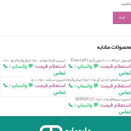
باشید.
محصولات مشابه
کپسول انرکاف 200 میلی گرم | Enercaff
اسپری فلیکسوتاید 250 میکروگرم/دوز 120
| FLIXOTIDE Inhaler 250
200 MG Capsule
استعلام قیمت:
💬 واتساپ
|
📞
استعلام قیمت:
💬 واتساپ
|
📞
mcg/dose,120 doses
تماس
تماس
اسپری سالمفلو ام دی آی 25/125 میکروگرم/
اسپری سرتاید 500/50
دوز SALMEFLO MDI 125/25
استعلام قیمت:
💬 واتساپ
|
📞
استعلام قیمت:
💬 واتساپ
|
📞
MCG/DOSE INHALANT
تماس
تماس
اسپری سروفلو 25/125 SEROFLO
25/125MCG/PUFF INHALER
استعلام قیمت:
💬 واتساپ
|
📞
تماس