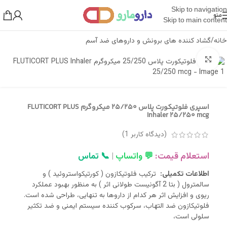
Skip to navigation
منو
Skip to main content
خانه
/
گشاد کننده های برونش و داروهای ضد آسم
بزرگنمایی تصویر
اسپری فلوتیکورت پلاس 25/250 میکروگرم FLUTICORT PLUS
Inhaler 25/250 mcg
(دیدگاه کاربر
1
)
استعلام قیمت:
💬 واتساپ
|
📞 تماس
اطلاعات تکمیلی:
ترکیب فلوتیکازون ( کورتیکواستروئید ) و
سالمترول ( بتا 2 آگونیست طولانی اثر ) به منظور بهبود عملکرد
ریوی و افزایش اثر هر کدام از داروها به تنهایی، طراحی شده است.
فلوتیکازون ضد التهاب، سرکوب کننده سیستم ایمنی و ضد تکثیر
سلولی است،