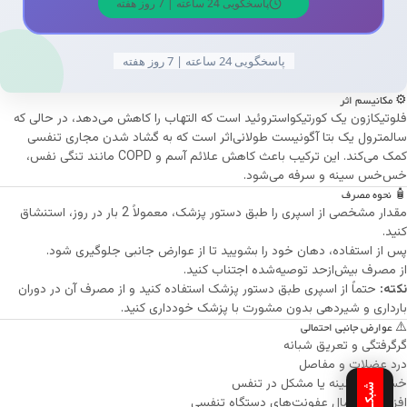
پاسخگویی 24 ساعته | 7 روز هفته
پاسخگویی 24 ساعته | 7 روز هفته
⚙️ مکانیسم اثر
فلوتیکازون یک کورتیکواستروئید است که التهاب را کاهش می‌دهد، در حالی که
سالمترول یک بتا آگونیست طولانی‌اثر است که به گشاد شدن مجاری تنفسی
کمک می‌کند. این ترکیب باعث کاهش علائم آسم و COPD مانند تنگی نفس،
خس‌خس سینه و سرفه می‌شود.
🧴 نحوه مصرف
مقدار مشخصی از اسپری را طبق دستور پزشک، معمولاً 2 بار در روز، استنشاق
کنید.
پس از استفاده، دهان خود را بشویید تا از عوارض جانبی جلوگیری شود.
از مصرف بیش‌ازحد توصیه‌شده اجتناب کنید.
نکته:
حتماً از اسپری طبق دستور پزشک استفاده کنید و از مصرف آن در دوران
بارداری و شیردهی بدون مشورت با پزشک خودداری کنید.
⚠️ عوارض جانبی احتمالی
گرگرفتگی و تعریق شبانه
درد عضلات و مفاصل
خس‌خس سینه یا مشکل در تنفس
افزایش احتمال عفونت‌های دستگاه تنفسی