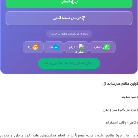
واتساپ
ارسال نسخه آنلاین
ارتباط از طریق پلتفرم‌های پیام‌رسان
واتساپ
تلگرام
بله
ایتا
ب
پاسخگویی 24 ساعته | 7 روز هفته
اولین علائم عبارت‌اند از:
• تب شدید
• درد در ناحیه سر و بدن
• گاهی اوقات استفراغ
• در زمان بروز علائم اولیه ، مردم معمولاً برای انجام فعالیت‌های عادی خود مریض و ناتوان