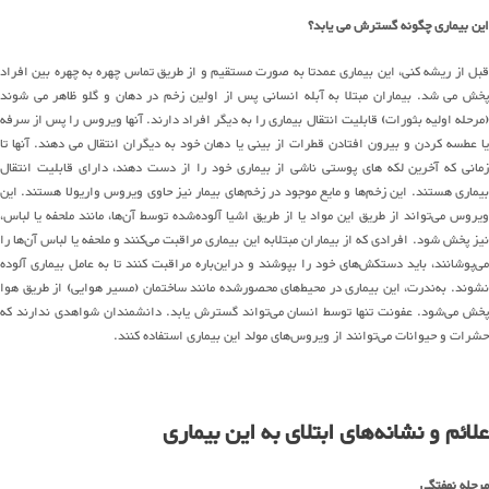
این بیماری چگونه گسترش می یابد؟
قبل از ریشه کنی، این بیماری عمدتا به صورت مستقیم و از طریق تماس چهره به چهره بین افراد
پخش می شد. بیماران مبتلا به آبله انسانی پس از اولین زخم در دهان و گلو ظاهر می شوند
(مرحله اولیه بثورات) قابلیت انتقال بیماری را به دیگر افراد دارند. آنها ویروس را پس از سرفه
یا عطسه کردن و بیرون افتادن قطرات از بینی یا دهان خود به دیگران انتقال می دهند. آنها تا
زمانی که آخرین لکه های پوستی ناشی از بیماری خود را از دست دهند، دارای قابلیت انتقال
بیماری هستند. این زخم‌ها و مایع موجود در زخم‌های بیمار نیز حاوی ویروس واریولا هستند. این
ویروس می‌تواند از طریق این مواد یا از طریق اشیا آلوده‌شده توسط آن‌ها، مانند ملحفه یا لباس،
نیز پخش شود. افرادی که از بیماران مبتلابه این بیماری مراقبت می‌کنند و ملحفه یا لباس آن‌ها را
می‌پوشانند، باید دستکش‌های خود را بپوشند و دراین‌باره مراقبت کنند تا به عامل بیماری آلوده
نشوند. به‌ندرت، این بیماری در محیط‌های محصورشده مانند ساختمان (مسیر هوایی) از طریق هوا
پخش می‌شود. عفونت تنها توسط انسان می‌تواند گسترش یابد. دانشمندان شواهدی ندارند که
حشرات و حیوانات می‌توانند از ویروس‌های مولد این بیماری استفاده کنند.
علائم و نشانه‌های ابتلای به این بیماری
مرحله نهفتگی