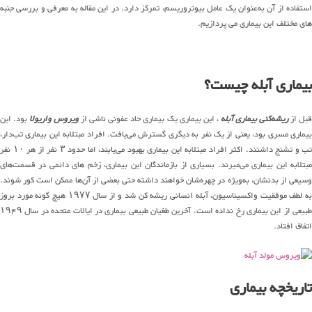
استفاده از آن به‌عنوان یک عامل بیوتروریسم، تمرکز دارد. در این مقاله به معرفی و بررسی جنبه
های مختلف این بیماری می پردازیم.
بیماری آبله چیست؟
بل از
ریشه‌کنی بیماری آبله
، این بیماری یک بیماری حاد عفونی ناشی از
ویروس واریولا
بود. این
بیماری مسری بود، یعنی از یک نفر به دیگری گسترش می‌یافت. افراد مبتلابه این بیماری تب‌دار،
تب و تشنج داشتند. اکثر افراد مبتلابه این بیماری بهبود می‌یابند، اما حدود ۳ نفر از هر ۱۰ نفر
مبتلابه این بیماری می‌میرند. بسیاری از بازماندگان این بیماری، زخم های دائمی در قسمت‌های
وسیعی از بدنشان، به‌ویژه در چهره‌شان خواهند داشته حتی بعضی از آن‌ها ممکن است کور شوند.
به لطف موفقیت واکسیناسیون، آبله انسانی ریشه کن شد و از سال ۱۹۷۷ هیچ گونه مورد بروز
طبیعی از این بیماری رخ نداده است. آخرین طغیان طبیعی بیماری در ایالات متحده در سال ۱۹۴۹
اتفاق افتاد.
تاریخچه بیماری