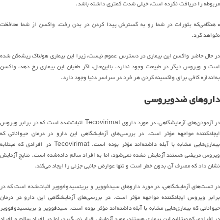
مربوطه را دریافت نکرده است، خیلی شدت کمتری داشته باشد.
• هنگامی‌که بثورات در شما رو به گسترش پیدا کردن در بدن رفت، واکسن از شما محافظت
نخواهد کرد.
در حال حاضر واکسن این بیماری در دسترس عموم نیست، زیرا این بیماری هولناک ریشه‌کن شده
است و ویروس دیگر در طبیعت وجود ندارد. بااین‌حال، اگر طغیان این بیماری رخ دهد، واکسن
به‌اندازه کافی برای واکسینه کردن هر فرد در سراسر دنیا وجود دارد.
داروهای ضدویروسی
در آزمودن‌های آزمایشگاهی، در مورد داروی Tecovirimat اثبات‌شده است که در برابر ویروس
ایجادکننده مواجهه مؤثر است. در بررسی‌های آزمایشگاهی این دارو در درمان حیواناتی که
بیماری‌هایی مشابه با آبله داشته‌اند مؤثر بوده است. Tecovirimat در افرادی که مبتلابه
ویروس مریضی هستند آزمایش نشده نمی‌شود، اما به افراد سالم داده‌شده است. نتایج آزمایش
نشان داد که مصرف آن بدون خطر است و تنها عوارض جانبی جزئی را ایجاد می‌کند.
در تست‌های آزمایشگاهی، در مورد داروهای سیدفوویر و برینسیدوفوویر اثبات‌شده است که در
برابر ویروس ایجادکننده مواجهه مؤثر است. در بررسی‌های آزمایشگاهی این دارو در درمان
حیواناتی که بیماری‌هایی مشابه با آبله داشته‌اند مؤثر بوده است. سیدفوویر و برینسیدوفوویر
در افرادی که مبتلابه این بیماری هستند، مورد آزمایش قرار نمی‌گیرد، اما در افراد سالم و افراد