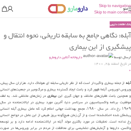
Skip to navigation
منو
Skip to main content
بانک اطلاعات دارویی
آبله: نگاهی جامع به سابقه تاریخی، نحوه انتقال و
پیشگیری از این بیماری
ارسال توسط
داروخانه آنلاین دارومارو
در تاریخ اسفند 25, 1400
0
آبله
از جمله بیماری واگیردار است که از نظر تاریخی سابقه ای هولناک دارد. هزاران سال پیش،
ویروس (ویروس آبله) ظهور کرد و باعث ایجاد گسترده بیماری و مرگ‌ومیر در جمعیت‌های انسانی
 همچنین باعث طغیان‌های مختلف و جهان گیری این
بیماری
در زمان‌های مختلفی شد. به لطف
موفقیت برنامه واکسیناسیون در سرتاسر دنیا، آخرین مورد بیماری در ایالات‌متحده در سال
۱۹۴۹ رخ داد. در سال ۱۹۸۰، مجمع بهداشت جهانی اعلام کرد که عامل بیماری آبله انسانی
ریشه‌کن شده (حذف‌شده) است و از آن زمان هیچ‌گونه بروز طبیعی از این عامل در جوامع انسانی
رخ نداده است. تحقیقات در مورد باکتری مولد آبله در ایالات‌متحده ادامه دارد و بر توسعه
واکسن، داروها و آزمایش‌های تشخیصی برای محافظت از مردم در برابر ویروس‌ها در صورت