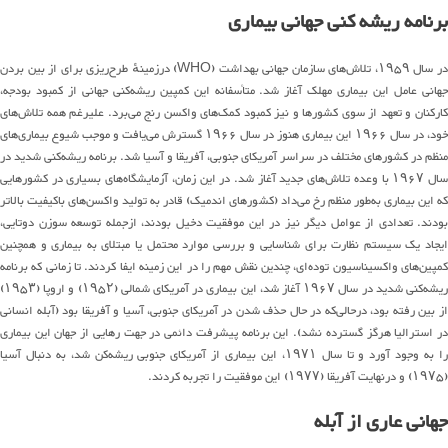
برنامه ریشه کنی جهانی بیماری
در سال ۱۹۵۹، تلاش‌های سازمان جهانی بهداشت (WHO) درزمینهٔ طرح‌ریزی برای از بین بردن
جهانی عامل این بیماری مهلک آغاز شد. متأسفانه این کمپین ریشه‌کنی جهانی از کمبود بودجه،
کارکنان و تعهد از سوی کشورها و نیز کمبود کمک‌های واکسن رنج می‌برد. علیرغم همه تلاش‌های
خود، در سال ۱۹۶۶ این بیماری هنوز در سال ۱۹۶۶ گسترش می‌یافت و موجب شیوع بیماری‌های
منظم در کشورهای مختلف در سراسر آمریکای جنوبی، آفریقا و آسیا شد. برنامه ریشه‌کنی شدید در
سال ۱۹۶۷ با وعده تلاش‌های جدید آغاز شد. در این زمان، آزمایشگاه‌های بسیاری در کشورهایی
که این بیماری به‌طور منظم رخ می‌داد (کشورهای اندمیک) قادر به تولید واکسن‌های باکیفیت بالاتر
بودند. تعدادی از عوامل دیگر نیز در این موفقیت دخیل بودند، ازجمله توسعه سوزن دوتایی،
ایجاد یک سیستم نظارت برای شناسایی و بررسی موارد محتمل یا مبتلای به بیماری و همچنین
کمپین‌های واکسیناسیون توده‌ای، چندین نقش مهم را در این زمینه ایفا کردند. تا زمانی که برنامه
ریشه‌کنی شدید در سال ۱۹۶۷ آغاز شد، این بیماری در آمریکای شمالی (۱۹۵۲) و اروپا (۱۹۵۳)
از بین رفته بود، درحالی‌که در حال حذف شدن در آمریکای جنوبی، آسیا و آفریقا بود (آبله انسانی
در استرالیا هرگز گسترده نشد). این برنامه پیشرفت دائمی در جهت رهایی از جهان این بیماری
را به وجود آورد و تا سال ۱۹۷۱، این بیماری از آمریکای جنوبی ریشه‌کن شد، به دنبال آسیا
(۱۹۷۵) و درنهایت آفریقا (۱۹۷۷) این موفقیت را تجربه کردند.
جهانی عاری از آبله