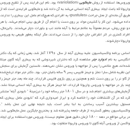
یروس‌ها، استفاده از روش
مایه‌کوبی
(variolation) بود. نام این فرایند پس از تلقیح ویروس
واریولا که باعث ایجاد بیماری آبله انسانی می‌شد به آن داده شد و مایه‌کوبی فرایندی است که از
طریق آن ماده‌ای از محل جراحت (pustules) به افرادی که هیچ‌کدام عامل این بیماری را ندارند،
داده می‌شود. این کار با کشیدن مواد بر روی دست یا انجام آن از طریق بینی انجام می‌شد. با هر
دو نوع روش، مردم معمولاً به علائم مرتبط با آبله مانند تب و بثورات دچار می‌شدند. بااین‌حال،
افراد کمتری در اثر انقراض جان خود را از دست می‌دادند، مگر اینکه به‌طور طبیعی به ویروس
واریولا دچارشوند.
اساس برنامه واکسیناسیون علیه بیماری آبله از سال ۱۷۹۶ آغاز شد، یعنی زمانی که یک دکتر
نگلیسی به نام
ادوارد جنر
مشاهده کرد که دختران شیردوشی که به بیماری آبله گاوی مبتلا
شده‌اند، هیچ علائمی را پس از مواجهه با ویروس نشان نمی‌دهند. نخستین آزمایش برای سنجش
این نظریه شامل سارا نملز و جیمز فایپس، پسر ۹ ساله باغبان جنر، بود. دکتر جنر مواد ترشح‌شده
از گاو نر را بر روی دست نلم و همچنین بر روی بازوی فایپس قرارداد. چند ماه بعد، جنر جیمز را
چند بار در مواجهه با ویروس واریولا قرارداد، اما جیمز هرگز به بیماری آبله انسانی مبتلا نشد.
آزمایش‌های بیشتری انجام شد و در سال ۱۸۰۱ جنر رساله خود را درزمینهٔ ” نابودی آبله” منتشر
کرد که در آن اکتشافات خود را خلاصه کرد و ابراز امیدواری کرد که “نابودی عامل بیماری، که
مسئول بیشترین آسیب رساندن به ابنا بشر است، باید نتیجه نهایی این عمل باشد “.
واکسیناسیون به‌طور گسترده از طرف جامعه پذیرفته شد و به‌تدریج جایگزین عمل مایه‌کوبی شد.
در برخی مواقع در دهه ۱۸۰۰ (زمان دقیق هنوز معلوم نیست)، ویروس مورداستفاده برای ایجاد
واکسن از ویروس آبله گاوی تا ویروس واریولا متفاوت بود.