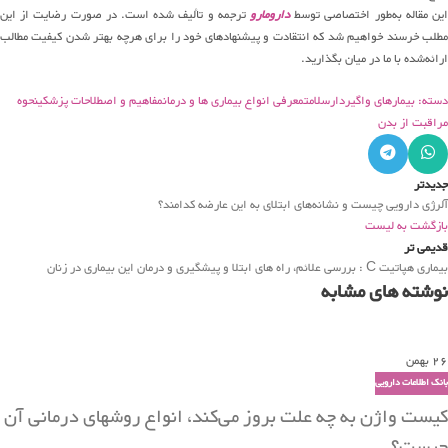
ین مقاله به‌طور اختصاصی توسط
دارومارو
ترجمه و تألیف شده است. در صورت رضایت از این
مطلب خرسند خواهیم شد که انتقادت و پیشنهاد‌های خود را برای هرچه بهتر شدن کیفیت مطالب
ارائه‌شده با ما در میان بگذارید.
دسته: بیمارهای واگیردار
سلامت
معرفی انواع بیماری ها و درمان
مفاهیم و اصطلاحات پزشکی
نحوه
مراقبت از بدن
جدیدتر
آلرژی دارویی چیست و نشانه‌های ابتلای به این عارضه کدامند؟
بازگشت به لیست
قدیمی تر
بیماری هپاتیت C : بررسی علائم، راه های ابتلا و پیشگیری و درمان این بیماری در زنان
نوشته های مشابه
26
بهمن
بانک اطلاعات دارویی
کیست واژن به چه علت بروز می‌کند، انواع روشهای درمانی آن
چیست؟