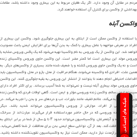
مردم در مقابل آن وجود دارد. اگر یک طغیان مربوط به این بیماری وجود داشته باشد، مقامات
بهداشتی از واکسن برای کنترل آن استفاده خواهند کرد.
واکسن آبله
با استفاده از واکسن ممکن است از ابتلای به این بیماری جلوگیری شود. واکسن این بیماری از
افراد در معرض مواجهه با عامل بیماری با کمک به بدن آن‌ها برای افزایش ایمنی باعث مصونیت
خواهد شد. این واکسن از یک ویروس به نام واکسینا تهیه می‌شود که یک پاکس ویروس مشابه با
ویروس مولد این بیماری است اما کمتر مضر است. این واکسن حاوی ویروس واکسینای زنده
است و نه یک واکسن حاوی ویروس کشته و یا ضعیف شده مانند بسیاری از واکسن‌های دیگر. به
همین علت، افرادی که واکسینه می‌شوند، هنگام مراقبت از محل بازو در محل واکسیناسیون باید
اقدامات احتیاطی انجام دهند تا بتوانند از انتشار این ویروس به بقیه جلوگیری کنند. این واکسن
حاوی ویروس مولد بیماری آبله نیست و نمی‌تواند به شما آسیب برساند. برای اکثر افراد دارای
سیستم ایمنی سالم، واکسن زنده ویروسی مؤثر و ایمن است. گاهی اوقات فردی که واکسن زنده
ویروس را تجربه می‌کند، علائم خفیف مانند بثورات، تب و دردهای سر و بدن را تجربه می‌کند. در
شبکـه های اجتمـاعـی
گروه‌های خاصی از افراد، عوارض از ویروس واکسیناسیون می‌تواند شدید باشد. دیگر
واکسن‌های زنده ویروسی که در حال حاضر مورداستفاده قرار می‌گیرند عبارت‌اند از سرخک،
اوریون، سرخجه و آبله‌مرغان. واکسیناسیون می‌تواند حدود ۳ تا ۵ سال از شما در برابر ابتلای به
این بیماری محافظت کند. بعد از آن، توانایی سطح ایمنی بدن برای محافظت از شما کاهش می‌یابد.
اگر به ایمنی درازمدت نیاز دارید، ممکن است نیاز به واکسیناسیون تقویت‌کننده داشته باشید.