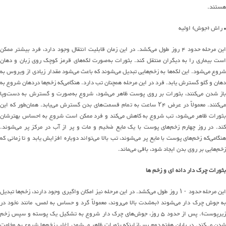
هستند.
• راش (جوش) اولیه
این مرحله حدود ۴ روز طول می‌کشد. در این زمان قابلیت انتقال وجود دارد، فرد بیشتر ممکن
است بیماری را به دیگران منتقل کند. بثورات به‌صورت لکه‌های قرمز کوچک روی زبان و دهان
شروع می‌شود. این لکه‌ها به زخم‌هایی تبدیل می‌شوند که باعث می‌شود مقدار زیادی از ویروس به
دهان و گلو گسترش یابد. فرد در این مرحله همچنان تب دارد. هنگامی‌که زخم‌ها دردهان شروع به
باز شدن می‌کنند، بثورات بر روی پوست ظاهر می‌شود، شروع به‌صورت و گسترش به دست‌وپا
می‌کنند. معمولاً در عرض ۲۴ ساعت به تمام قسمت‌های بدن گسترش می‌یابد. همان‌طور که این
بثورات ظاهر می‌شود، تب شروع به کاهش می‌کند و فرد ممکن است شروع به احساس بهترشان
کند. در روز چهارم زخم‌های پوست با یک مایع ضخیم و مات و پر از آب در مرکز پر می‌شوند.
هنگامی‌که زخم‌های پوست با مایع پر می‌شوند، تب بالا می‌تواند دوباره افزایش یابد و تا زمانی که
زخم‌هایی بر روی بدن ایجاد شود، باقی می‌ماند.
بثورات چرک دار دانه ای و زخم ها
این مرحله حدود ۱۰ روز طول می‌کشد. در این مرحله نیز امکان واگیری وجود دارند، زخم‌ها تبدیل
به جوش چرک دار می‌شوند (به‌شدت بالا می‌روند، معمولاً گرد و حساس به لمس، مانند نخود در
زیرپوست). پس از حدود ۵ روز، جوش‌های چرک دار شروع به تشکیل یک پوسته و سپس زخم
شدن می‌کند. در پایان هفته دوم پس‌ازاینکه بثورات ظاهر می‌شود، اغلب زخم‌ها شروع به وخامت