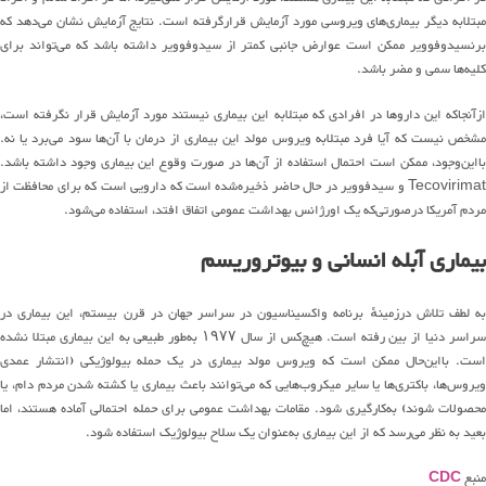
مبتلابه دیگر بیماری‌های ویروسی مورد آزمایش قرارگرفته است. نتایج آزمایش نشان می‌دهد که
برنسیدوفوویر ممکن است عوارض جانبی کمتر از سیدوفوویر داشته باشد که می‌تواند برای
کلیه‌ها سمی و مضر باشد.
ازآنجاکه این داروها در افرادی که مبتلابه این بیماری نیستند مورد آزمایش قرار نگرفته است،
مشخص نیست که آیا فرد مبتلابه ویروس مولد این بیماری از درمان با آن‌ها سود می‌برد یا نه.
بااین‌وجود، ممکن است احتمال استفاده از آن‌ها در صورت وقوع این بیماری وجود داشته باشد.
Tecovirimat و سیدفوویر در حال حاضر ذخیره‌شده است که دارویی است که برای محافظت از
مردم آمریکا درصورتی‌که یک اورژانس بهداشت عمومی اتفاق افتد، استفاده می‌شود.
بیماری آبله انسانی و بیوتروریسم
به لطف تلاش درزمینهٔ برنامه واکسیناسیون در سراسر جهان در قرن بیستم، این بیماری در
سراسر دنیا از بین رفته است. هیچ‌کس از سال ۱۹۷۷ به‌طور طبیعی به این بیماری مبتلا نشده
است. بااین‌حال ممکن است که ویروس مولد بیماری در یک حمله بیولوژیکی (انتشار عمدی
ویروس‌ها، باکتری‌ها یا سایر میکروب‌هایی که می‌توانند باعث بیماری یا کشته شدن مردم دام، یا
محصولات شوند) به‌کارگیری شود. مقامات بهداشت عمومی برای حمله احتمالی آماده هستند، اما
بعید به نظر می‌رسد که از این بیماری به‌عنوان یک سلاح بیولوژیک استفاده شود.
منبع
CDC