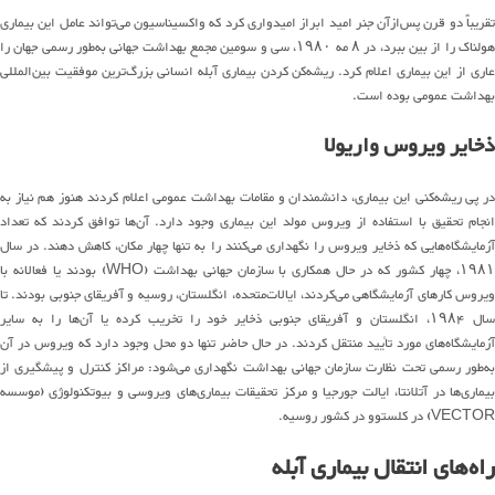
تقریباً دو قرن پس‌ازآن جنر امید ابراز امیدواری کرد که واکسیناسیون می‌تواند عامل این بیماری
هولناک را از بین ببرد، در ۸ مه ۱۹۸۰، سی و سومین مجمع بهداشت جهانی به‌طور رسمی جهان را
عاری از این بیماری اعلام کرد. ریشه‌کن کردن بیماری آبله انسانی بزرگ‌ترین موفقیت بین‌المللی
بهداشت عمومی بوده است.
ذخایر ویروس واریولا
در پی ریشه‌کنی این بیماری، دانشمندان و مقامات بهداشت عمومی اعلام کردند هنوز هم نیاز به
انجام تحقیق با استفاده از ویروس مولد این بیماری وجود دارد. آن‌ها توافق کردند که تعداد
آزمایشگاه‌هایی که ذخایر ویروس را نگهداری می‌کنند را به تنها چهار مکان، کاهش دهند. در سال
۱۹۸۱، چهار کشور که در حال همکاری با سازمان جهانی بهداشت (WHO) بودند یا فعالانه با
ویروس کارهای آزمایشگاهی می‌کردند، ایالات‌متحده، انگلستان، روسیه و آفریقای جنوبی بودند. تا
سال ۱۹۸۴، انگلستان و آفریقای جنوبی ذخایر خود را تخریب کرده یا آن‌ها را به سایر
آزمایشگاه‌های مورد تأیید منتقل کردند. در حال حاضر تنها دو محل وجود دارد که ویروس در آن
به‌طور رسمی تحت نظارت سازمان جهانی بهداشت نگهداری می‌شود: مراکز کنترل و پیشگیری از
بیماری‌ها در آتلانتا، ایالت جورجیا و مرکز تحقیقات بیماری‌های ویروسی و بیوتکنولوژی (موسسه
VECTOR) در کلستوو در کشور روسیه.
راه‌های انتقال بیماری آبله