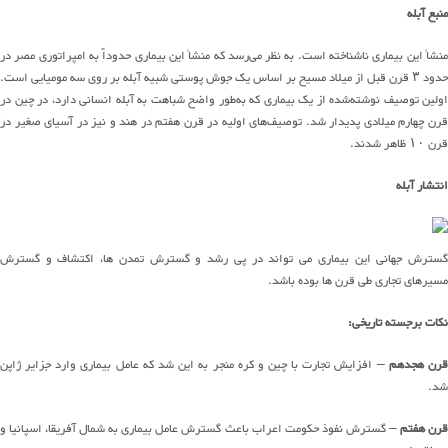
منبع آبله
منشأ این بیماری ناشناخته است. به نظر می‌رسد که منشأ این بیماری حدوداً به امپراتوری مصر در
حدود ۳ قرن قبل از میلاد مسیح بر اساس یک جوش پوستی شبیه آبله بر روی سه مومیایی است.
اولین توصیف نوشته‌شده از یک بیماری که به‌طور واضح شباهت به آبله انسانی دارد، در چین در
قرن چهارم میلادی پدیدار شد. توصیف‌های اولیه در قرن هفتم در هند و نیز در آسیای صغیر در
قرن ۱۰ ظاهر شدند.
انتشار آبله
گسترش جهانی این بیماری می تواند در پی رشد و گسترش تمدن ها، اکتشاف و گسترش
مسیرهای تجاری طی قرن ها بوده باشد.
نکات برجسته تاریخی:
رن هجدهم
– افزایش تجارت با چین و کره منجر به این شد که عامل بیماری وارد جزایر ژاپن
شد.
رن هفتم
– گسترش نفوذ حکومت اعراب باعث گسترش عامل بیماری به شمال آفریقا، اسپانیا و