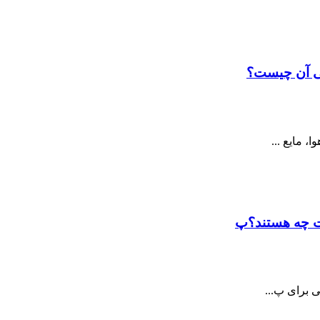
نی آن چیست؟
 مایع ...
ت چه هستند؟پ
 برای پ...