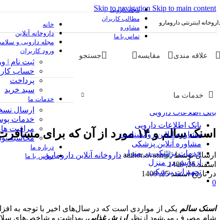
Skip to navigation
Skip to main content
مجله دارویی
مطالب کاربران
اروخانه اینترنتی دارومارو
خانه
مشاوره
داروخانه آنلاین
تماس با ما
مجله دارویی و سلام
ورود کاربران
علاقه مندی
مقایسه
جستجو
ثبت نام | و
حساب کارب
پرداخت
سبد خرید
خدمات ما
خدمات ما
ارسال نسخه
بانک اطلاعات دارویی
خدمات پوست
بانک اطلاعات دارویی
مراقبت های
اسنک سالم و ۱۴ مورد از آن که برای مسافرت مناسب می‌باشد
مشاوره آنلاین روانشناسی
محاسبه تود
مشاوره آنلاین پزشکی
درباره ما
خدمات پزشکی در منزل
ارسال توسط
داروخانه آنلاین دارومارو
تماس با ما
آزمایش در منزل
اسفند 25, 1400
تجهیزات پزشکی
در تاریخ اسفند 25, 1400
0
اسنک سالم
یکی از مواردی است که در سال‌های اخیر با توجه به افزا
شام مصرف می‌شود ازنظر
ارزش غذایی
، بهداشت و شاخص‌های سلام