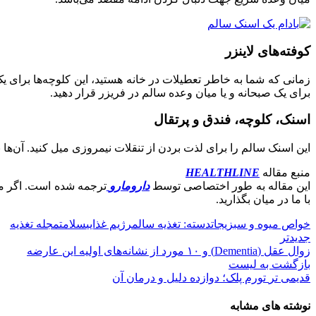
کوفته‌های لاینزر
زمانی که شما به خاطر تعطیلات در خانه هستید، این کلوچه‌ها برای یک
برای یک صبحانه و یا میان وعده سالم در فریزر قرار دهید.
اسنک، کلوچه، فندق و پرتقال
این اسنک سالم را برای لذت بردن از تنقلات نیمروزی میل کنید. آن‌ها 
منبع مقاله
HEALTHLINE
این مقاله به طور اختصاصی توسط
دارومارو
ترجمه شده است. اگر مق
با ما در میان بگذارید.
خواص میوه و سبزیجات
دسته: تغذیه سالم
رژیم غذایی
سلامت
مجله تغذیه
جدیدتر
زوال عقل (Dementia) و ۱۰ مورد از نشانه‌های اولیه این عارضه
بازگشت به لیست
قدیمی تر
تورم پلک؛ دوازده دلیل و درمان آن
نوشته های مشابه