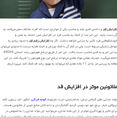
افزایش قد
و داشتن قدی بلند و مناسب یکی از مواردی است که افراد مختلف سعی می‌کنند به
آن دست یابند. این امر جدا از کمک به تناسب فرد در افزایش حس اعتماد به نفس و
خودشکوفایی فرد تأثیر به سزایی خواهد داشت. اگر چه
افزایش رشد قد
تا حدود زیادی به
عوامل ژنتیکی مربوط است، ولی در کنار آن با کمک ورزش و البته تغذیه درست تا حدودی می‌توان
به این امر و به قدی مناسب دست یافت. این امر از طریق ترشح هورمون رشد انسانی (HGH)
انجام می‌گیرد. مصرف بعضی مواد مغذی می‌تواند ترشح این نوع هورمون را تحریک کند. در این
مقاله به بررسی جز به جز ۱۱ ماده مغذی که می‌تواند به بهبود رشد قد کمک کند، می‌پردازیم.
ملاتونین موثر در افزایش قد
مواد غذایی نظیر گیلاس ترش، بادام زمینی، ذرت، مارچوبه،
گوجه فرنگی
، انگور، انار، زیتون، کلم
بروکلی، خیار، برنج، جو، جو دوسر، گردو، آفتابگردان و دانه کتان منابع خوبی از ملاتونین هستد.
برای تأثیر و بهره گیری موثرتر از این ماده غذایی، می‌توانید این مواد غذایی را به خصوص در
هنگام میان وعده‌های غذایی (چاشت و عصرانه) مصرف کرده واز مزایای کم نظیر ملاتونین در کمک