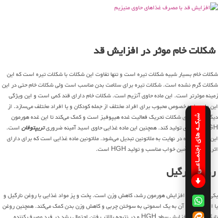
شکلات خام موثر در افزایش قد
شکلات خام بسیار شبیه شکلات تیره است و تنها تفاوت این شکلات با شکلات تیره است که این
شکلات گرم نشده است. شکلات تیره برای سلامت بدن مناسب است ولی شکلات خام حتی در این
زمینه موثرتر است. این ماده حاوی آنزیم است. شکلات خام دارای قند کمی است و این ویژگی
این ماده را به خصوص محبوب برای افراد مختلف از جمله کودکان و یا افراد مختلف می‌سازد. از
دیگر کارکردهای شکلات تحریک فعالیت غده هیپوفیز است و کمک می‌کند تا این غده هورمون
شبکـه های اجتمـاعـی
HGH بیشتری تولید کند. همچنین این ماده غذایی حاوی اسید آمینه ضروری
تریپتوفان
است.
این اسید آمینه در نهایت به ملاتونین تبدیل می‌شود. ملاتونین ماده غذایی است که برای دارای
اثری مهم در تأمین خواب مناسب و تولید HGH است.
روغن نارگیل
یکی از راه‌های افزایش هورمون رشد، کاهش وزن است. پخت و پز مواد غذایی با روغن نارگیل و
یا اضافه کردن آن به یک اسموتی به سوختن چربی و کاهش وزن بدن کمک می‌کند. همچنین روغن
نارگیل باعث افزایش سطح HGH و در نتیجه بالاتر رفتن احتمال رشد در فرد مصرف کننده