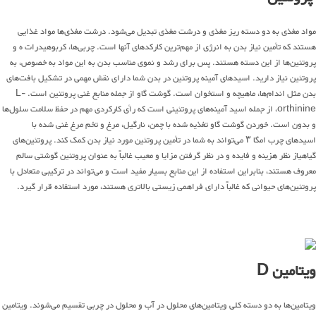
مواد مغذی به دو دسته ریز مغذی و درشت مغذی تبدیل می‌شود. درشت مغذی‌ها مواد غذایی
هستند که تأمین نیاز بدن به انرژی از مهم‌ترین کارکدهای آنها است. چربی‌ها، کربوهیدرات ه و
پروتئین‌ها از این دسته هستند. پس برای رشد و نموی مناسب بدن به این مواد به خصوص، به
پروتئین نیاز دارید. اسیدهای آمینه پروتئین در بدن شما دارای نقش مهمی در تشکیل بافت‌های
بدن مثل اندام‌ها، ماهیچه و استخوان است. گوشت گاو از جمله منابع غنی پروتئین است. L-
orthinine، از جمله اسید آمینه‌های پروتئینی است که رأی کارکردی مهم در حفظ سلامت سلول‌ها
و بدون است. خوردن گوشت گاو تغذیه شده با چمن، نارگیل، مرغ و تخم مرغ غنی شده با
اسیدهای چرب امگا ۳ می‌تواند به شما در تأمین پروتئین مورد نیاز بدن کمک کند. پروتئین‌های
گیاهیاز نظر هزینه و فایده و در نظر گرفتن مزایا و معیب غالباً به عنوان پروتئین گوشتی سالم
معروف هستند، بنابراین استفاده از این منابع بسیار مفید است و می‌تواند در ترکیبی متعادل با
پروتئین‌های حیوانی که غالباً دارای فراهمی زیستی بالاتری هستند، مورد استفاده قرار گیرد.
ویتامین D
ویتامین‌ها به دو دسته کلی ویتامین‌های محلول در آب و محلول در چربی تقسیم می‌شوند. ویتامین