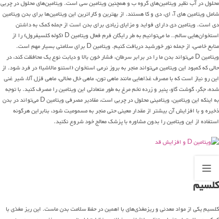
محلول در آب نظیر ویتامین‌های گروه ب و همچنین ویتامین سی است. ویتامین‌های محلول در چربی
شامل ویتامین های آ، ای، دی و کا هستند. از بهترین و کاراترین این ویتامین‌ها برای بدن ویتامین
دی است. ویتامین دی دارای فواید و مزایای زیادی برای بدن است از جمله کمک به داشتن
استخوان‌هایی سالم.. ما می‌توانیم به طر رایگان فرم فعال ویتامین D (کوله کلسیفرول) را از
منابع خاصی، از جمله نور خورشید دریافت کنیم. ویتامین D برای سلامتی بسیار مهم است.
ویتامین D می‌تواند بدن ما را در برابر سرطان، فشار خون بالا و دیابت نوع یک محافظت کند، در
حالی که کمبود این ویتامین می‌تواند منجر به بروز نرمی استخوان (استئو مالاشیا) در فرد شود. از
این رو نیاز است که با مصرف غذاهایی مانند ماهی تون، ماهی خال مخالی، ماهی قزل آلا، شیر غنی
شده، جگر، گوشت گاو، پنیر و زرده تخم مرغ به طور متعادلی این ویتامین را مصرف کنید. با توجه
به اینکه این ویتامین، ویتامینی محلول در چربی است، مقادیر مصرفی ویتامین D می‌تواند در بدن
ذخیره و با افزایش آن بیشتر از مقدار معینی حتی منجر به مسمومیت شود، بنابراین هرگونه
استفاده از این ویتامین را بدون مشاوره با پزشک معالج خود شروع نکنید.
کلسیم
کلسیم یکی از مواد معدنی و ریزمغذی‌های با اهمین در حفظ سلامت بدن ماست. این ریز مغذی با