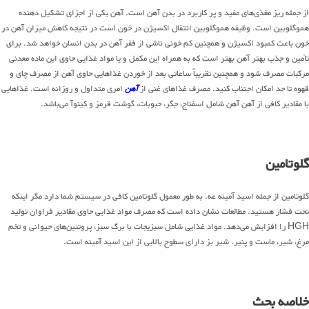
از جمله ریز مغذی‌های مفید و پر کاربرد در بدن آهن است. آهن یکی از اجزای تشکیل دهنده
هموگلوبین است. وظیفه هموگلوبین انتقال اکسیژن در خون است در نتیجه کاهش میزان آهن در
خون باعث کمبود اکسیژن و همچنین کم خونی ناشی از فقر آهن در بدن انسان خواهد شد. برای
تأمین و جذب بهتر آهن بهتر است که به همراه این مکمل و یا مواد غذایی حاوی این ماده معدنی
مرکبات مصرف شود و همچنین تقریباً ساعاتی بعد از خوردن غذاهایی حاوی آهن از مصرف چای و
قهوه تا حد امکان اجتناب کنید. مصرف غذاهای غنی از
آهن
امری متداول و روزانه است. غذاهایی
با مقادیر کافی از آهن آهن شامل اسفناج، جگر، حبوبات، گوشت قرمز و کینوآ می‌باشد.
گلوتامین
گلوتامین از جمله اسید آمینه عه. به طور معمول گلوتامین کافی در سیستم شما دارد مگر اینکه
تحت فشار هستید. مطالعات نشان داده است که مصرف مواد غذایی حاوی مقادیر فراوان تولید
HGH را افزایش می‌دهد. مواد غذایی شامل سبزیجات با برگ سبز، پروتئین‌های حیوانی و تخم
مرغ، شیر، ماست و پنیر. شیر بز دارای سطوح بالایی از این اسید آمینه است.
خلاصه بحث