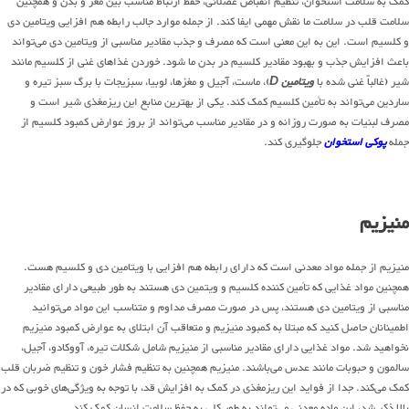
کمک به سلامت استخوان، تنظیم انقباض عضلانی، حفظ ارتباط مناسب بین مغز و بدن و همچنین
سلامت قلب در سلامت ما نقش مهمی ایفا کند. از جمله موارد جالب رابطه هم افزایی ویتامین دی
و کلسیم است. این به این معنی است که مصرف و جذب مقادیر مناسبی از ویتامین دی می‌تواند
باعث افزایش جذب و بهبود مقادیر کلسیم در بدن ما شود. خوردن غذاهای غنی از کلسیم مانند
شیر (غالباً غنی شده با
ویتامین D
)، ماست، آجیل و مغزها، لوبیا، سبزیجات با برگ سبز تیره و
ساردین می‌تواند به تأمین کلسیم کمک کند. یکی از بهترین منابع این ریزمغذی شیر است و
مصرف لبنیات به صورت روزانه و در مقادیر مناسب می‌تواند از بروز عوارض کمبود کلسیم از
جمله
پوکی استخوان
جلوگیری کند.
منیزیم
منیزیم از جمله مواد معدنی است که دارای رابطه هم افزایی با ویتامین دی و کلسیم هست.
همچنین مواد غذایی که تأمین کننده کلسیم و ویتمین دی هستند به طور طبیعی دارای مقادیر
مناسبی از ویتامین دی هستند، پس در صورت مصرف مداوم و متناسب این مواد می‌توانید
اطمینانان حاصل کنید که مبتلا به کمبود منیزیم و متعاقب آن ابتلای به عوارض کمبود منیزیم
نخواهید شد. مواد غذایی دارای مقادیر مناسبی از منیزیم شامل شکلات تیره، آووکادو، آجیل،
سالمون و حبوبات مانند عدس می‌باشند. منیزیم همچنین به تنظیم فشار خون و تنظیم ضربان قلب
کمک می‌کند. جدا از فواید این ریزمغذی در کمک به افزایش قد، با توجه به ویژگی‌های خوبی که در
بالا ذکر شد، این ماده معدنی می‌تواند به طور کلی به حفظ سلامت انسان کمک کند.