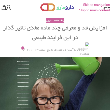
Skip to navigation
منو
Skip to main content
بانک اطلاعات دارویی
افزایش قد و معرفی چند ماده مغذی تاثیر گذار
در این فرایند طبیعی
0
داروخانه آنلاین دارومارو
در تاریخ اسفند 23, 1400