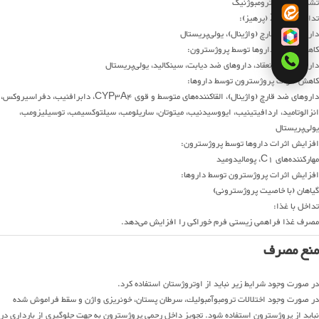
تشدید اثرات ترومبوژنیک
تداخلات رده X (پرهیز):
داروهای ضد قارچ (واژینال)، یولی‌پریستال
کاهش اثرات داروها توسط پروژسترون:
داروهای ضد انعقاد، داروهای ضد دیابت، سینکالید، یولی‌پریستال
کاهش اثرات پروژسترون توسط داروها:
داروهای ضد قارچ (واژینال)، القاکننده‌های متوسط و قوی CYP3A4، دابرافنیب، دفراسیروکس،
انزالوتامید، اردافیتینیب، ایووسیدنیب، میتوتان، ساریلومب، سیلتوکسیمب، توسیلیزومب،
یولی‌پریستال
افزایش اثرات داروها توسط پروژسترون:
مهارکننده‌های C1، پومالیدومید
افزایش اثرات پروژسترون توسط داروها:
گیاهان (با خاصیت پروژسترونی)
تداخل با غذا:
مصرف غذا فراهمی زیستی فرم خوراکی را افزایش می‌دهد.
منع مصرف
در صورت وجود شرایط زیر نباید از اوتروژستان استفاده کرد.
در صورت وجود اختلالات ترومبوآمبوليك، سرطان پستان، خونريزی واژن و سقط فراموش شده
نبايد از پروژسترون استفاده شود. تجويز داخل رحمي پروژسترون به جهت جلوگيري از بارداري در