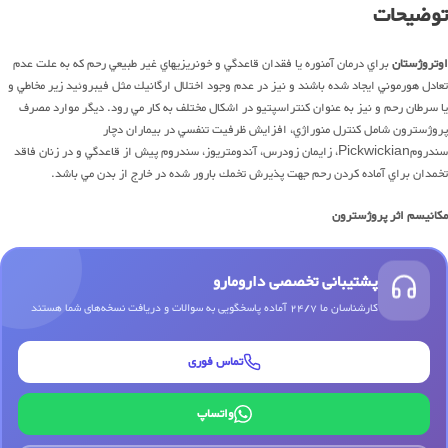
توضیحات
اوتروژستان
براي درمان آمنوره يا فقدان قاعدگي و خونريزيهاي غير طبيعي رحم كه به علت عدم
تعادل هورموني ايجاد شده باشند و نيز در عدم وجود اختلال ارگانيك مثل فيبروئيد زير مخاطي و
يا سرطان رحم و نيز به عنوان كنتراسپتيو در اشكال مختلف به كار مي رود. ديگر موارد مصرف
پروژسترون شامل كنترل منوراژي، افزايش ظرفيت تنفسي در بيماران دچار
سندرومPickwickian، زايمان زودرس، آندومتريوز، سندروم پيش از قاعدگي و در زنان فاقد
تخمدان براي آماده كردن رحم جهت پذيرش تخمك بارور شده در خارج از بدن مي باشد.
مکانیسم اثر پروژسترون
پشتیبانی تخصصی دارومارو
کارشناسان ما 24/7 آماده پاسخگویی به سوالات و دریافت نسخه‌های شما هستند
تماس فوری
واتساپ