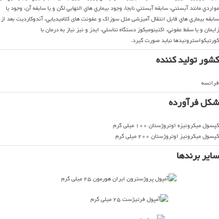
مواردي مانند آبستني، سابقه آبستني نابجا، وجود بيماري هاي التهابي لگن و يا سابقه آن، وجود يا
سابقه بيماري هاي قابل انتقال آميزشی مثل سوزاک و عفونت های كلاميديايي، آندوكارديت بعد از
زايمان و يا سقط عفوني، اكتينوميكوز دستگاه تناسلي، ايدز و نيز نياز به درمان با
كورتيكواستروئيدها نبايد صورت گيرد.
کشور تولید کننده
فرانسه
شکل فرآورده
کپسول میکرونیزه اوتروژستان 100 میلی گرم
کپسول میکرونیز اوتروژستان 200 میلی گرم
سایر برندها