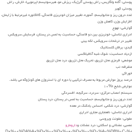
پوستی: آکنه ولگاریس، راش پوستی آلرژیک، ریزش مو، هیرسوتیسم (پرمویی)، خارش، راش
پوستی، کهیر
غدد درون ریز و متابولیسم: آمنوره، تغییر میزان خونریزی قاعدگی، گالاکتوره غیرمرتبط با زایمان،
افزایش وزن، کاهش وزن
گوارشی: تهوع
ادراری تناسلی: خونریزی بین دو قاعدگی، حساسیت به لمس در پستان، فرسایش سرویکس،
تغییر در ترشحات سرویکس، لکه بینی
کبدی: یرقان کلستاتیک
ازدیاد حساسیت: شوک شبه آنافیلاکسی
موضعی: قرمزی محل تزریق، تحریک محل تزریق، درد محل تزریق
متفرقه: تب
خوراکی
درصد بروز عوارض مربوط به مصرف ترکیبی یا دوره ای با استروژن های کونژوگه می باشد.
عوارض شایع (%10
سیستم اعصاب مرکزی: سردرد، سرگیجه، افسردگی
غدد درون ریز و متابولیسم: حساسیت به لمس در پستان، درد پستان
گوارشی: درد شکمی، احساس بادکنک در معده
ادراری تناسلی: ناهنجاری مجاری ادراری
عفونی: عفونت ویروسی
عصبی، عضلانی و اسکلتی: درد عضلات و
دارومارو
/%D9%85%DA%A9%D9%85%D9%84-%D9%87%D8%A7%DB%8C-