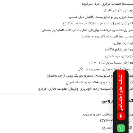
سیستم اعصاب مرکزی: درد، سرگیجه
پوستی: خارش تناسلی
غدد درون ریز و متابولیسم: کاهش میل جنسی
گوارشی: اسهال، احساس بادکنک در معده، استفراغ
ادراری تناسلی: ترشحات واژینال، مقاربت دردناک، کاندیدیاز تناسلی
عصبی، عضلانی و اسکلتی: درد مفاصل
اینسرت واژن:
عوارض شایع (%10
گوارشی: درد شکمی
عوارض نسبتا شایع (%10-1):
سیستم اعصاب مرکزی: سردرد، خستگی
غدد درون ریز و متابولیسم: سندرم تحریک بیش از حد تخمدان
شبکـه های اجتمـاعـی
گوارشی: تهوع، باد کردن شکم، یبوست، استفراغ
ادراری تناسلی: اسپاسم رحم، خونریزی واژینال، عفونت مجاری ادراری
تداخل دارویی
مشخصات کلی تداخلات اوتروژستان:
سوبسترای CYP3A4
آگونیست پروژسترون