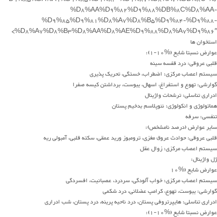
%D8%AA%D9%82%D9%88%DB%8C%D8%AA-
%D9%85%D9%81%D8%A7%D8%B5%D9%84-%D9%88-
%D8%A7%D8%B3%D8%AA%D8%AE%D9%88%D8%A7%D9%86″>
استخوان ها
عوارض نسبتا شایع (%10-1):
قلبی عروقی: درد قفسه سینه
سیستم اعصاب مرکزی: اضطراب، خستگی، تحریک پذیری
گوارشی: تهوع و استفراغ، اسهال، یبوست، برداشتن کیسه صفرا
ادراری تناسلی: ترشحات واژینال
هماتولوژی و انکولوژی: نئوپلاسم بدخیم پستان
تنفسی: سرفه
سایر عوارض (درصد نامشخص):
قلبی عروقی: حوادث عروق مغزی، ترومبوز ورید عمقی، سکته قلبی، آمبولی ریه
سیستم اعصاب مرکزی: زوال عقل
ژل واژینال:
عوارض شایع (%10
سیستم اعصاب مرکزی: خواب آلودگی، سردرد، عصبانیت، افسردگی
گوارشی: یبوست، تهوع، کرامپ عضلانی، درد شکمی
ادراری تناسلی: هایپرتروفی پستان، درد ناحیه پرینه، درد پستان، شب ادراری
عوارض نسبتا شایع (%10-1):