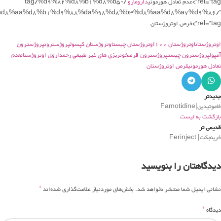
rel=”tag”>عدم تعادل هورموني
دارومارو
/tag/%d9%82%d8%b1%d8%b5-
d8%aa%d8%b1%d9%88%da%98%d8%b3%d8%aa%d8%a7%d9%86/”
rel=”tag”>قرص اوتروژستان
اوتروژستاناوتروژستان 100اوتروژستان چیستاوتروژستان کپسولپروژسترونپروژسترون
آمپولپروژسترون چيستپروژسترون قرصخونريزي هاي غير طبيعي رحمداروی اوتروژستانعدم
تعادل هورمونيقرص اوتروژستان
جدیدتر
فاموتیدین|Famotidine
بازگشت به لیست
قدیمی تر
فرینجکت| Ferinject
دیدگاهتان را بنویسید
*
نشانی ایمیل شما منتشر نخواهد شد.
بخش‌های موردنیاز علامت‌گذاری شده‌اند
*
دیدگاه