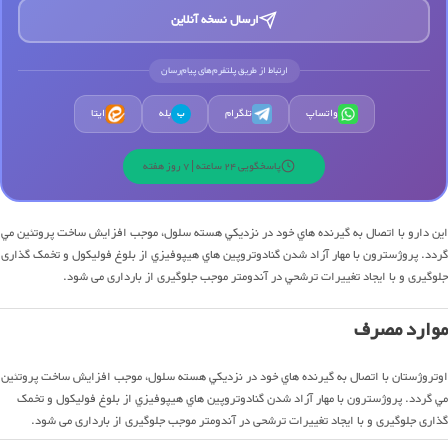
ارسال نسخه آنلاین
ارتباط از طریق پلتفرم‌های پیام‌رسان
واتساپ
تلگرام
بله
ایتا
ب
پاسخگویی 24 ساعته | 7 روز هفته
اين دارو با اتصال به گيرنده هاي خود در نزديكي هسته سلول، موجب افزايش ساخت پروتئين مي
گردد. پروژسترون با مهار آزاد شدن گنادوتروپين هاي هيپوفيزي از بلوغ فوليكول و تخمک گذاری
جلوگيری و با ايجاد تغييرات ترشحي در آندومتر موجب جلوگيری از بارداری می شود.
موارد مصرف
اوتروژستان با اتصال به گيرنده هاي خود در نزديكي هسته سلول، موجب افزايش ساخت پروتئين
مي گردد. پروژسترون با مهار آزاد شدن گنادوتروپين هاي هيپوفيزي از بلوغ فوليكول و تخمک
گذاری جلوگيری و با ايجاد تغييرات ترشحی در آندومتر موجب جلوگيری از بارداری می شود.