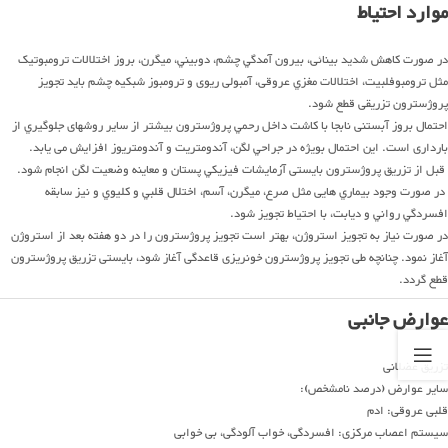
موارد احتیاط
در صورت كاهش شديد بينائی، بيرون آمدگي چشم، دوبيني، ميگرن، بروز اختلالات ترومبوتيک
مثل ترومبوفلبيت، اختلالات مغزي عروقی، آمبولی ريوی و ترومبوز شبكيه چشم بايد تجويز
پروژسترون تزريقی قطع شود.
احتمال بروز آبستنی نابجا با كاشت داخل رحمي پروژسترون بيشتر از ساير روشهای جلوگيري از
بارداری است. اين احتمال بويژه در جراحي لگن، آندومتريت و آندومتريوز افزايش می يابد.
قبل از تزريق پروژسترون بايستی آزمايشات فيزيكي پستان و معاينه وضعيت لگن انجام شود.
در صورت وجود بيماري هايی مثل صرع، ميگرن، آسم، اختلال قلبي و كليوي و نيز سابقه
افسردگي رواني و ديابت، با احتياط تجويز شود.
در صورت نياز به تجويز استروژن، بهتر است تجويز پروژسترون را در دو هفته بعد از استروژن
آغاز نمود. چنانچه طی تجويز پروژسترون خونريزی قاعدگی آغاز شود، بايستی تزريق پروژسترون
قطع گردد.
عوارض جانبی
تزریق عضلانی
سایر عوارض (درصد نامشخص):
قلبی عروقی: ادم
سیستم اعصاب مرکزی: افسردگی، خواب آلودگی، بی خوابی