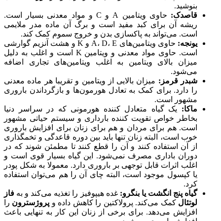
بنوشید.
قاصدک:
حاوی ویتامین A و C و مواد معدنی بسیار است.
ریشه آن برای کبد مفید است و برگ آن ماده مدر ملایمی
است. می‌تواند به پاکسازی بدن و خروج سموم کمک کند.
یونجه:
حاوی ویتامین‌های A، D، E و K و هشت آنزیم گوارشی
است. حاوی مواد معدنی و ویتامین K است و اغلب به دلیل
میزان بالای ویتامین به اغلب ویتامین‌های تجاری اضافه
می‌شود.
شبدر قرمز:
میزان بالایی از ویتامین و تقریبا هر ماده معدنی
را دارد. برای کمک به تعادل هورمون‌ها و بازگرداندن باروری
مشهور است.
ماکا:
یک گیاه متعادل کننده هورمونی که در سراسر دنیا
بخاطر خواص تقویت کننده بارداری و سیستم حیاتی مشهور
است. هم برای مردان و هم برای زنان برای افزایش باروری
خوب است، البته زنان تنها باید بین دوره قاعدگی و تخمگذاری
از آن استفاده کنند و آن را قطع کنند تا مطمئن شوند که در
دوران باداری مصرف نمی‌شود. این گیاه بسیار قوی است و
اغلب اثرات قابل توجهی بر باروری دارد. معمولا به شکل پودر
یا کپسول موجود است، البته چای آن را هم می‌توان استفاده
کرد.
گیاه پنج انگشت یا بنگرو:
غده هیپوفیز را تغذیه می‌کند و به
فاز
لوتئال
کمک می‌کند. پرولاکتین را کاهش داده و
پروژسترون
را
افزایش می‌دهد. برای برخی از زنان این کار به تنهایی باعث