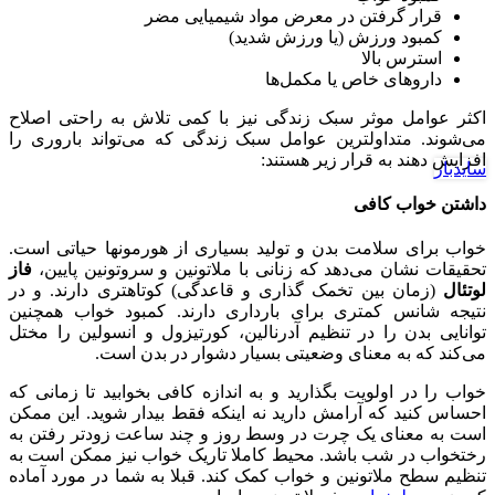
قرار گرفتن در معرض مواد شیمیایی مضر
کمبود ورزش (یا ورزش شدید)
استرس بالا
داروهای خاص یا مکمل‌ها
اکثر عوامل موثر سبک زندگی نیز با کمی تلاش به راحتی اصلاح
می‌شوند. متداولترین عوامل سبک زندگی که می‌تواند باروری را
افزایش دهند به قرار زیر هستند:
سایدبار
داشتن خواب کافی
خواب برای سلامت بدن و تولید بسیاری از هورمونها حیاتی است.
تحقیقات نشان می‌دهد که زنانی با ملاتونین و سروتونین پایین،
فاز
لوتئال
(زمان بین تخمک گذاری و قاعدگی) کوتاهتری دارند. و در
نتیجه شانس کمتری برای بارداری دارند. کمبود خواب همچنین
توانایی بدن را در تنظیم آدرنالین، کورتیزول و انسولین را مختل
می‌کند که به معنای وضعیتی بسیار دشوار در بدن است.
خواب را در اولویت بگذارید و به اندازه کافی بخوابید تا زمانی که
احساس کنید که آرامش دارید نه اینکه فقط بیدار شوید. این ممکن
است به معنای یک چرت در وسط روز و چند ساعت زودتر رفتن به
رختخواب در شب باشد. محیط کاملا تاریک خواب نیز ممکن است به
تنظیم سطح ملاتونین و خواب کمک کند. قبلا به شما در مورد آماده