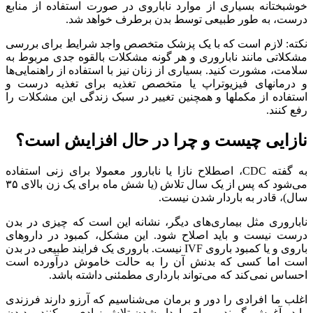
خوشبختانه بسیاری از موارد ناباروی در صورت استفاده از منابع
درست، به طور طبیعی توسط بدن برطرف خواهد شد.
نکته: لازم است که با یک پزشک متخصص واجد شرایط برای بررسی
مشکلاتی مانند ناباروری و هر گونه مشکلات بالقوه جدی مربوط به
سلامت، مشورت کنید. بسیاری از زنان نیز با استفاده از راهنمایی‌ها
و درمانهای فیزیوتراپ یا متخصص تغذیه برای تغذیه درست و
استفاده از مکملها و همچنین تغییر در سبک زندگی این مشکلات را
رفع کنند.
نازایی چیست و چرا در حال افزایش است؟
به گفته CDC، اصطلاح نازا یا نابارور معمولا برای زنی استفاده
می‌شود که پس از یک سال تلاش (یا شش ماه برای یک زن بالای ۳۵
سال)، قادر به باردار شدن نیست.
ناباروری مثل بیماری‌های دیگر، نشانه این است که چیزی در بدن
درست نیست و باید اصلاح شود. این مشکل، کمبود در داروهای
باروی و یا کمبود باروی IVF نیست. باروری یک فرایند طبیعی در بدن
است اما کسی که بدنش آن را به حالت خاموش درآورده است
احساس نمی‌کند که می‌تواند بارداری مطمئنی داشته باشد.
اغلب ما افرادی را دور و برمان می‌شناسیم که آرزو دارند فرزندی
را در آغوش بگیرند و برای باردار شدن تلاش زیادی می‌کنند و دیدن