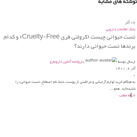
نوشته های مشابه
06
آذر
بانک اطلاعات دارویی
تست حیوانی چیست (کرولتی فری Cruelty-Free) و کدام
برندها تست حیوانی دارند؟
ارسال توسط
داروخانه آنلاین دارومارو
آذر 6, 1401
0
به هنگام خرید لوازم آرایشی و مراقبتی از پوست، حتما نام اصطلاح «تست حیوانی» را
شنیده‌اید. همو...
ادامه مطلب