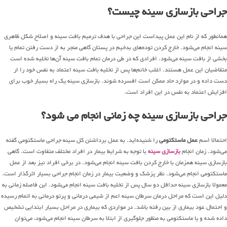
جراحی بازسازی سینه چیست؟
همانطور که از نام این عمل پیداست این جراحی با هدف ترمیم بافت سینه و اصلاح شکل ظاهری
سینه انجام می‌شود. خارج کردن توده‌های بدخیم در پستان گاهی منجر به از دست رفتن تمام یا
بخشی از بافت سینه می‌شود. افرادی که در طی درمان تمام بافت سینه آن‌ها تخلیه شده است
متقاضیان این عمل هستند. اغلب خانم‌ها پس از تخلیه بافت سینه اعتماد به نفس خود را ار
دست داده و در موارد حاد ممکن است افسرده شوند. بازسازی سینه یک راه بسیار خوب برای
افزایش اعتماد به نفس در این افراد است.
جراحی بازسازی سینه چه زمانی انجام می‌ شود؟
احتمالا اسم
عمل ماستکتومی
را شنیده‌اید. به عمل برداشتن کل سینه جراحی ماستکتومی گفته
می‌شود. زمان انجام
بازسازی سینه
با توجه به شرایط بیمار در افراد مختلف متفاوت است. گاهی
بازسازی سینه همزمان با خارج کردن بافت سینه انجام می‌شود. در برخی افراد نیز بعد از عمل
ماستکتومی انجام می‌شود. نظر پزشک و وضعیت بیمار در زمان انجام جراحی بسیار اثرگذار است.
معمولا بازسازی سینه حداقل دو سال پس از تخلیه بافت سینه انجام می‌شود. این فاصله زمانی به
دلیل این است که مراحل درمان سرطان سینه اعم از شیمی درمانی و پرتو درمانی به اتمام رسیده
و احتمال عود بیماری از بین رفته باشد. در مواردی که بیماری در مراحل بسیار ابتدایی تشخیص
داده شده و یا ماستکتومی به منظور جلوگیری از ابتلا به سرطان سینه انجام می‌شود، می‌توان