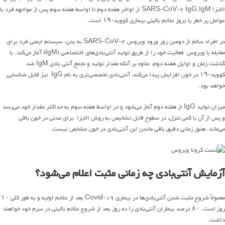
الایزا SARS-CoV-2 IgG,IgM از اواخر هفته دوم تا اواسط هفته سوم پس از مواجهه فرد با
عوامل پر خطر یا بروز علائم بالینی بیماری کووید-۱۹ است.
در افراد سالم از دومین روز ورود ویروس SARS-CoV-2 به بدن، سیستم ایمنی فرد‌ برای
مقابله با ویروس فعالیت خود را از طریق تولید آنتی‌بادی‌های اختصاصی (IgM) آغاز می‌کند. با
گذشت زمان و اوایل هفته دوم، علاوه بر آنکه مقدار تولید و تجمع آنتی بادی IgM ضد
کووید-۱۹ در خون افزایش پیدا می‌کند، آنتی‌بادی تخصصی‌تری به نام IgG نیز قابل شناسایی
خواهد بود.
میزان تولید IgG از هفته دوم آغاز می‌شود و در اواسط هفته سوم به حداکثر مقدار خود می‌رسد
و پس از آن با کمی تنزل، در سطوح قابل تشخیص به روش الایزا برای مدتی در خون باقی
می‌ماند. هنوز زمانی دقیق باقی ماندن این آنتی‌بادی در خون مشخص نیست.
آزمایش آنتی‌بادی چه زمانی مثبت اعلام می‌شود؟
معمولاً شروع مثبت شدن آنتی‌بادی‌ها در بیماری Covid-19 بعد از علائم اولیه و به ‌طور کلی ۱۰
روز است. ۸۰ درصد بیماران آنتی‌بادی را ده روز بعد از شروع علائم بالینی در سرم خود خواهند
داشت.