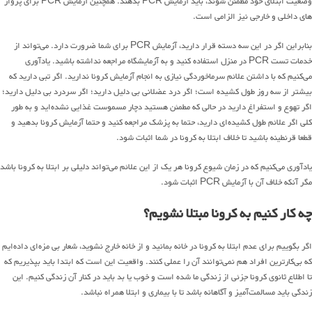
وضعیت ابتلای خود مطمئن شوند، باید آزمایش PCR بدهند. همچنین آزمایش PCR برای پرواز
های داخلی و خارجی نیز الزامی است.
بنابراین اگر در این سه دسته قرار دارید، آزمایش PCR برای شما ضرورت دارد. می‌تواند از
خدمات تست PCR در منزل استفاده کنید و به آزمایشگاه مراجعه نداشته باشید. یادآوری
می‌کنیم که با داشتن علائم سرماخوردگی نیازی به انجام آزمایش کرونا ندارید. اگر تبی دارید که
بیشتر از سه روز طول کشیده است؛ اگر درد عضلانی بی دلیل دارید؛ اگر سردرد بی دلیل دارید؛
اگر تهوع و استفراغ دارید در حالی که مطمئن هستید دچار مسموست غذایی نشده‌اید و به طور
کلی اگر علائم طول کشیده‌ای دارید، حتما به پزشک مراجعه کنید و حتما آزمایش کرونا بدهید و
قطعا قرنطینه باشید تا خلاف ابتلا به کرونا در شما اثبات شود.
یادآوری می‌کنیم که در زمان شیوع کرونا هر یک از این علائم می‌تواند دلیلی بر ابتلا به کرونا باشد
مگر آنکه خلاف آن با آزمایش PCR اثبات شود.
چه کار کنیم به کرونا مبتلا نشویم؟
اگر بگوییم برای عدم ابتلا به کرونا در خانه بمانید و از خانه خارج نشوید، شعار بی مزه‌ای داده‌ایم
که بی‌کارترین افراد هم نمی‌توانند آن را عملی کنند. واقعیت این است که ابتدا باید بپذیریم که
تا اطلاع ثانوی کرونا جزئی از زندگی ما شده است و خوب یا بد باید در کنار آن زندگی کنیم. این
زندگی باید مسالمت‌آمیز و آگاهانه باشد تا با بیماری و ابتلا همراه نباشد.