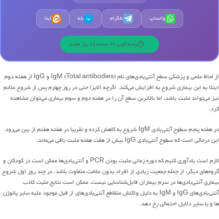
واتساپ
تلگرام
بله
ایتا
ب
پاسخگویی 24 ساعته | 7 روز هفته
از لحاظ علمی و پزشکی سطح آنتی‌بادی‌های تام (Total antibodies) IgM و IgG از هفته دوم
ابتلا به این بیماری شروع به افزایش می‌کند. اگرچه الایزا حتی در روز چهارم پس از شروع علائم
نیز می‌تواند مثبت باشد، اما بالاترین سطح آن را در هفته دوم و سوم بیماری می‌توان مشاهده
کرد.
در هفته پنجم سطوح آنتی‌بادی IgM شروع به کاهش کرده و تقریبا در هفته هفتم از بین می‌رود.
این درحالی است ‌که سطوح آنتی‌بادی IgG بیش از هفت هفته مثبت باقی می‌ماند.
لازم است یادآوری کنیم که دوره زمانی مثبت بودن PCR و آنتی‌بادی‌ها ممکن است در کودکان و
گروه‌های دیگر، از جمله جمعیت زیادی از افراد بدون علامت متفاوت باشد. در چند روز اول شروع
بیماری آنتی‌بادی‌ها در سرم بیماران قابل‌شناسایی نیست. ممکن است نتایج مثبت کاذب
آنتی‌بادی‌های IgG و IgM به دلیل واکنش متقاطع آنتی‌بادی‌های از قبل موجود علیه سایر پاتوژن
ها و یا سایر دلایل احتمالی رخ دهد.