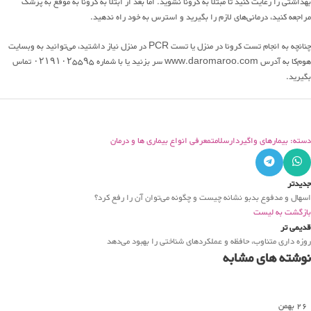
بهداشتی را رعایت کنید تا مبتلا به کرونا نشوید. اما بعد از ابتلا به کرونا به موقع به پزشک
مراجعه کنید، درمانی‌های لازم را بگیرید و استرس به خود راه ندهید.
چنانچه به انجام تست کرونا در منزل یا تست PCR در منزل نیاز داشتید، می‌توانید به وبسایت
هوم‌کا به آدرس www.daromaroo.com سر بزنید یا با شماره ۰۲۱۹۱۰۲۵۵۹۵ تماس
بگیرید.
دسته: بیمارهای واگیردار
سلامت
معرفی انواع بیماری ها و درمان
جدیدتر
اسهال و مدفوع بدبو نشانه چیست و چگونه می‌توان آن را رفع کرد؟
بازگشت به لیست
قدیمی تر
روزه داری متناوب، حافظه و عملکردهای شناختی را بهبود می‌دهد
نوشته های مشابه
26
بهمن