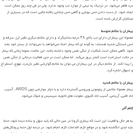
درد ظاهر می‌شود. در نزدیک به نیمی از موارد تب وجود ندارد، ولی در طی چند روز ممکن است
ایجاد شود. از دست دادن حس بویایی و گاهی حس چشایی یافته جالبی است که در بسیاری از
مبتلایان گزارش شده است.
بیماران با علائم متوسط
معمولا این بیماران دارای تب بالای ۳۸ درجه سانتیگراد و دارای علائم دیگری نظیر لرز، سرفه و
حس خستگی شدید هستند؛ به گونه ای که بیمار اصلا نمی‌خواهد یا نمی‌تواند از بستر خود بلند
شود .گاهی ممکن است شکایت از تنگی نفس وجود داشته باشد، این علامت عموما زمانی که بیمار
در حالت استراحت است کمتر بروز می‌کند. اما ممکن است در حین فعالیت درجاتی از تنگی نفس
را پیدا کند. از علائم دیگر در این بیماران می توان به علائم گوارشی نظیر دل‌درد، تهوع، استفراغ
و اسهال اشاره کرد.
بیماران با علائم شدید
بیمار معمولا علائمی از پنومونی ویروسی گسترده دارد و یا دچار عوارضی چون ARDS ، آسیب
حاد قلبی، آریتمی، آسیب حاد کلیوی، عفونت های ثانویه، سپسیس و شوک می‌شود.
کلام آخر
به هر حال واقعیت این است که بیماری کرونا در عین حالی که باید سهل و ساده دیده شود، حتما
باید جدی انگاشته شود و در موقع لازم اقدامات لازم انجام شود. در درجه اول حتما پروتکل‌های