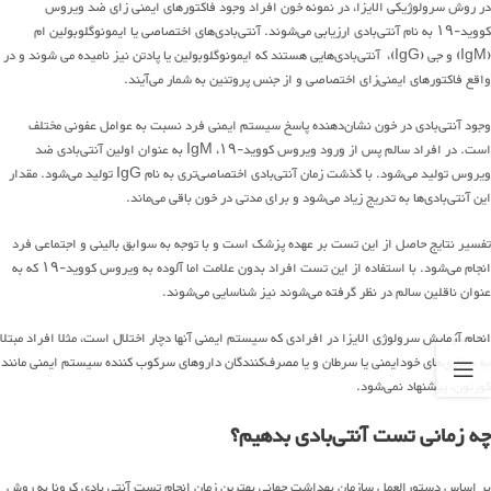
در روش سرولوژیکی الایزا، در نمونه خون افراد وجود فاکتورهای ایمنی زای ضد ویروس
کووید-۱۹ به نام آنتی‌بادی ارزیابی می‌شوند. آنتی‌بادی‌های اختصاصی یا ایمونوگلوبولین ام
(IgM) و جی (IgG)، آنتی‌بادی‌هایی هستند که ایمونوگلوبولین یا پادتن نیز نامیده می شوند و در
واقع فاکتورهای ایمنی‌زای اختصاصی و از جنس پروتئین به شمار می‌آیند.
وجود آنتی‌بادی در خون نشان‌دهنده پاسخ سیستم ایمنی فرد نسبت به عوامل عفونی مختلف
است. در افراد سالم پس از ورود ویروس کووید-۱۹، IgM به عنوان اولین آنتی‌بادی ضد
ویروس تولید می‌شود. با گذشت زمان آنتی‌بادی اختصاصی‌تری به نام IgG تولید می‌شود. مقدار
این آنتی‌بادی‌ها به تدریج زیاد می‌شود و برای مدتی در خون باقی می‌ماند.
تفسیر نتایج حاصل از این تست بر عهده پزشک است و با توجه به سوابق بالینی و اجتماعی فرد
انجام می‌شود. با استفاده از این تست افراد بدون علامت اما آلوده به ویروس کووید-۱۹ که به
عنوان ناقلین سالم در نظر گرفته می‌شوند نیز شناسایی می‌شوند.
انجام آزمایش سرولوژی الایزا در افرادی که سیستم ایمنی آنها دچار اختلال است، مثلا افراد مبتلا
به بیماری‌های خودایمنی یا سرطان و یا مصرف‌کنندگان داروهای سرکوب کننده سیستم ایمنی مانند
کورتون، پیشنهاد نمی‌شود.
چه زمانی تست آنتی‌بادی بدهیم؟
بر اساس دستورالعمل سازمان بهداشت جهانی بهترین زمان انجام تست آنتی بادی کرونا به روش