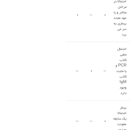
احتمالا در
مراحل
متاخر و یا
+
–
+
عود مجدد
بیماری به
سر می
برد
احتمال
منفی
کاذب
PCR و
یا مثبت
–
+
–
کاذب
IgM
وجود
دارد
بیمار
احتمالا
یک سابقه
–
–
+
عفونت
محدود