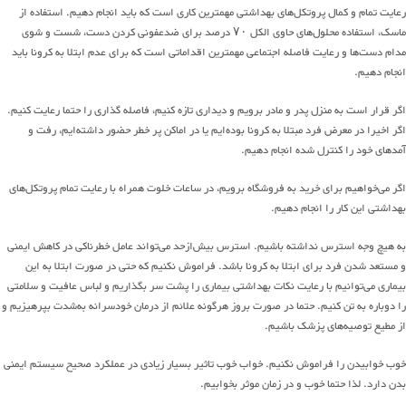
رعایت تمام و کمال پروتکل‌های بهداشتی مهمترین کاری است که باید انجام دهیم. استفاده از
ماسک، استفاده محلول‌های حاوی الکل ۷۰ درصد برای ضدعفونی کردن دست، شست و شوی
مدام دست‌ها و رعایت فاصله اجتماعی مهمترین اقداماتی است که برای عدم ابتلا به کرونا باید
انجام دهیم.
اگر قرار است به منزل پدر و مادر برویم و دیداری تازه ‌کنیم، فاصله گذاری را حتما رعایت کنیم.
اگر اخیرا در معرض فرد مبتلا به کرونا بوده‌ایم یا در اماکن پر خطر حضور داشته‌ایم، رفت و
آمد‌های خود را کنترل شده انجام دهیم.
اگر می‌‌خواهیم برای خرید به فروشگاه برویم، در ساعات خلوت همراه با رعایت تمام پروتکل‌های
بهداشتی این کار را انجام دهیم.
به هیچ وجه استرس نداشته باشیم. استرس بیش‌ازحد می‌تواند عامل خطرناکی در کاهش ایمنی
و مستعد شدن فرد برای ابتلا به کرونا باشد. فراموش نکنیم که حتی در صورت ابتلا به این
بیماری می‌توانیم با رعایت نکات بهداشتی بیماری را پشت سر بگذاریم و لباس عافیت و سلامتی
را دوباره به تن کنیم. حتما در صورت بروز هرگونه علائم از درمان خودسرانه به‌شدت بپرهیزیم و
از مطیع توصیه‌های پزشک باشیم.
خوب خوابیدن را فراموش نکنیم. خواب خوب تاثیر بسیار زیادی در عملکرد صحیح سیستم ایمنی
بدن دارد. لذا حتما خوب و در زمان موثر بخوابیم.