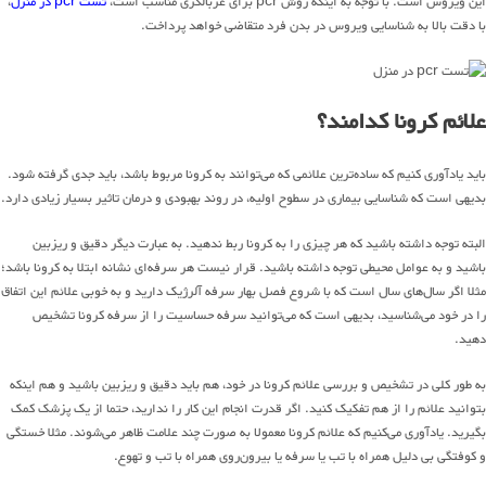
این ویروس است. با توجه به اینکه روش pcr برای غربالگری مناسب است،
تست pcr در منزل
،
با دقت بالا به شناسایی ویروس در بدن فرد متقاضی خواهد پرداخت.
علائم کرونا کدامند؟
باید یادآوری کنیم که ساده‌ترین علائمی که می‌توانند به کرونا مربوط باشد، باید جدی گرفته شود.
بدیهی است که شناسایی بیماری در سطوح اولیه، در روند بهبودی و درمان تاثیر بسیار زیادی دارد.
البته توجه داشته باشید که هر چیزی را به کرونا ربط ندهید. به عبارت دیگر دقیق و ریزبین
باشید و به عوامل محیطی توجه داشته باشید. قرار نیست هر سرفه‌ای نشانه ابتلا به کرونا باشد؛
مثلا اگر سال‌های سال است که با شروع فصل بهار سرفه آلرژیک دارید و به خوبی علائم این اتفاق
را در خود می‌شناسید، بدیهی است که می‌توانید سرفه حساسیت را از سرفه کرونا تشخیص
دهید.
به طور کلی در تشخیص و بررسی علائم کرونا در خود، هم باید دقیق و ریزبین باشید و هم اینکه
بتوانید علائم را از هم تفکیک کنید. اگر قدرت انجام این کار را ندارید، حتما از یک پزشک کمک
بگیرید. یادآوری می‌کنیم که علائم کرونا معمولا به صورت چند علامت ظاهر می‌شوند. مثلا خستگی
و کوفتگی بی دلیل همراه با تب یا سرفه یا بیرون‌روی همراه با تب و تهوع.