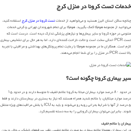
خدمات تست کرونا در منزل کرج
چنانچه ساکن استان البرز هستید و می‌خواهید از خدمات
تست کرونا در منزل کرج
استفاده کنید،
می‌توانید از مجموعه هوم‌کا کمک بگیرید. هوم‌کا برای تمام شهروندان تهرانی و کرجی خدمات
متنوعی در حوزه کرونا و سایر بیماری‌ها و نیازهای پزشکی تدارک دیده است. درست است که
تست PCR اندکی سخت است و حالت ناراحت کننده‌ای دارد، اما به هر حال برای تشخیص بیماری
لازم است. همکاران ما در مجموعه هوم‌کا با رعایت تمام پروتکل‌های بهداشتی و مراقبتی با تجربه
بالا تست PCR در منزل را برای شما انجام می‌دهند.
سیر بیماری کرونا چگونه است؟
در حدود ۸۰ درصد موارد بیماران مبتلا به کرونا علائم خفیف تا متوسط دارند و در حدود ۱۵
درصد موارد مبتلایان، با علائم شدید همراه هستند که نیاز به بستری در بیمارستان دارند و فقط
۵ درصد از آنها با شرایط بحرانی روبه رو می‌شوند و باید به ICU یا بخش مراقبت‌های ویژه منتقل
شوند. بنابراین می‌توان بیماران کرونایی را به سه دسته تقسیم کرد.
بیماران با علائم خفیف
در این بیماران معمولا علائم بیماری به صورت علائم تنفسی نظیر سرفه‌های خشک، بی‌حالی و بدن