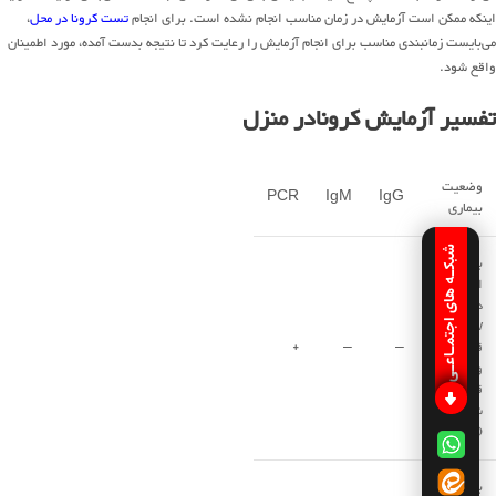
اینکه ممکن است آزمایش در زمان مناسب انجام ‌نشده است. برای انجام
تست کرونا در محل
،
می‌بایست زمانبندی مناسب برای انجام آزمایش را رعایت کرد تا نتیجه بدست آمده، مورد اطمینان
واقع شود.
تفسیر آزمایش کرونادر منزل
وضعیت
PCR
IgM
IgG
بیماری
شبکـه های اجتمـاعـی
بیمار
احتمالا در
دوره
window
قرار دارد
–
–
+
و باید
قرنطینه
شود
(ناقل)
بیمار