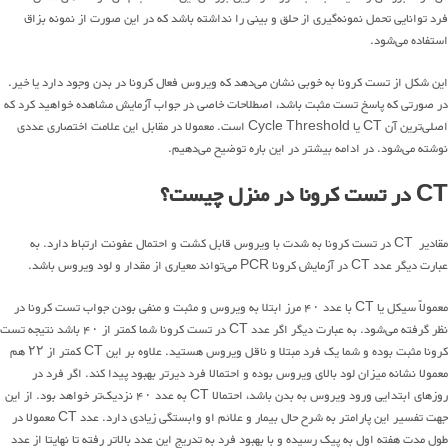
فرد توانایی تحمل نمونه‌گیری از حلق و بینی را نداشته باشد که در این صورت از نمونه بزاق
استفاده می‌شود.
این شکل از تست کرونا به خوبی نشان می‌دهد که ویروس فعال کرونا در بدن وجود دارد یا خیر.
در صورتی که پاسخ تست مثبت باشد، اصطلاحات خاصی در جواب آزمایش مشاهده خواهید کرد که
اصلی‌ترین آن CT یا Cycle Threshold است. معمولا در مقابل این علامت اختصاری عددی
نوشته می‌شود. در ادامه بیشتر در این باره توضیح می‌دهیم.
CT در تست کرونا در منزل چیست؟
مقادیر CT در تست کرونا به شدت با ویروس قابل کشت و احتمال عفونت ارتباط دارد. به
عبارت دیگر عدد CT در آزمایش کرونا PCR می‌تواند معیاری از مقدار و لود ویروس باشد.
معمولاً سیکل یا CT با عدد ۴۰ مرز ابتلا به ویروس و مثبت و منفی بودن جواب تست کرونا در
نظر گرفته می‌شود. به عبارت دیگر اگر عدد CT در تست کرونا شما کمتر از ۴۰ باشد نتیجه تست
کرونا مثبت بوده و شما یک فرد مبتلا و ناقل ویروس هستید. علاوه بر این CT کمتر از ۲۲ هم
معمولا نشانه میزان لود بالای ویروس بوده و احتمالا فرد دیرتر بهبود پیدا کند. اگر فرد در
روزهای ابتدایی ورود ویروس به بدن باشد، احتمالا CT به عدد ۴۰ نزدیک‌تر خواهد بود. از این
جهت تفسیر این پارامتر به شرح حال بیمار و علائم او وابستگی زیادی دارد. عدد CT معمولا در
طول مدت هفته اول به پیک رسیده و با بهبود فرد به تدریج این عدد بالاتر رفته تا نهایتا از عدد