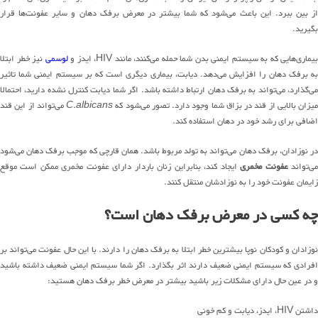
از بین ببرد. این باعث می‌شود که شما بیشتر در معرض برفک دهان و سایر عفونت‌ها قرار
بگیرید.
بیماری‌هایی که به سیستم ایمنی بدن شما حمله می‌کنند، مانند HIV، ایدز و
لوسمی
نیز خطر ابتلا
به برفک دهان را افزایش می‌دهد. دیابت، بیماری دیگری است که بر سیستم ایمنی شما تاثیر
می‌گذارد، می‌تواند به برفک دهان ارتباط داشته باشد. اگر شما دیابت کنترل نشده دارید، احتمالا
میزان بالایی از قند در بزاق شما وجود دارد. تصور می‌شود که
C.albicans
می‌تواند از این قند
اضافی برای رشد خود در دهان استفاده کند.
در نوزادان، برفک دهان می‌تواند به تولد مربوط باشد. همان قارچی که موجب برفک دهان می‌شود
ی‌تواند
عفونت مخمری
ایجاد کند، بنابراین زنان باردار دارای عفونت مخمری ممکن است موقع
زایمان عفونت خود را به نوزادشان منتقل کنند.
چه کسی در معرض برفک دهان است؟
نوزادان و کودکان نوپا بیشترین خطر ابتلا به برفک دهان را دارند. با این حال عفونت می‌تواند بر
افرادی که سیستم ایمنی ضعیف دارند اثر بگذارد. اگر شما سیستم ایمنی ضعیف داشته باشید
و در عین حال دارای مشکلات زیر باشید بیشتر در معرض خطر برفک دهان هستید:
داشتن HIV، ایدز، دیابت و کم خونی