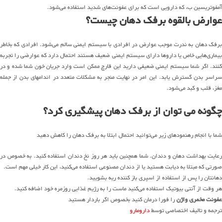
آمفوتریسین ب، که دارویی است که برای عفونت‌های شدید استفاده می‌شود.
عوارض بالقوه برفک دهان چیست؟
برفک دهان به ندرت موجب عوارض در افرادی با سیستم ایمنی سالم می‌شود. افرادی که بخاطر
بیماری‌هایی خاص یا داروها دارای سیستم ایمنی ضعیف هستند احتمال دارد که عوارضی را تجربه
کنند. اگر شما سیستم ایمنی ضعیفی دارید این قارچ ممکن است وارد جریان خون شما شده و در
سراسر بدن گسترش یابد. این امر در نهایت منجر به مشکلات متعدد در اندامهای بدن از جمله
مغز، قلب و کبد می‌شود.
چگونه می توان از برفک دهان پیشگیری کرد؟
شما با انجام رهنمودهای زیر می‌توانید احتمال ابتلا به برفک دهان را کاهش دهید
رعایت بهداشت دهان و دندان. شما همچنین باید هر روز نخ دندان استفاده کنید. به خصوص در
صورتی که مبتلا به دیابت هستید یا از دندان مصنوعی استفاده می‌کنید، این کار خیلی مهم است.
دهانتان را پس از استفاده از اسپری باز کننده ریه بشویید.
هر وقت از آنتی بیوتیک استفاده می‌کنید ماست را به رژیم غذایی روزمره خود اضافه کنید.
عفونت مخمری واژن
را فورا درمان کنید بخصوص اگر باردار هستید
ترجمه و تالیف اختصاصی توسط
دارومارو