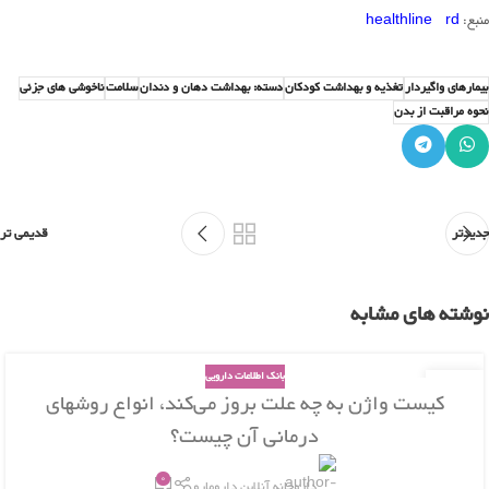
منبع:
rd
healthline
بیمارهای واگیردار
تغذیه و بهداشت کودکان
دسته: بهداشت دهان و دندان
سلامت
ناخوشی های جزئی
نحوه مراقبت از بدن
جدیدتر
قدیمی تر
نوشته های مشابه
بانک اطلاعات دارویی
26
کیست واژن به چه علت بروز می‌کند، انواع روشهای
بهمن
درمانی آن چیست؟
0
داروخانه آنلاین دارومارو