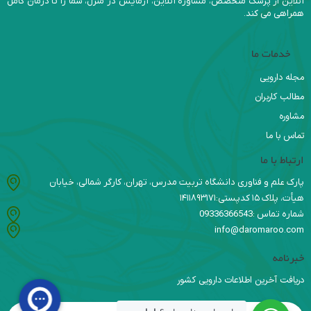
آنلاین از پزشک متخصص، مشاوره آنلاین، آزمایش در منزل، شما را تا درمان کامل
همراهی می کند.
خدمات ما
مجله دارویی
مطالب کاربران
مشاوره
تماس با ما
ارتباط با ما
پارک علم و فناوری دانشگاه تربیت مدرس، تهران، کارگر شمالی، خیابان
هیأت، پلاک ۱۵ کدپستی:۱۴۱۱۸۹۳۱۷۱
شماره تماس :09336366543
info@daromaroo.com
خبرنامه
دریافت آخرین اطلاعات دارویی کشور