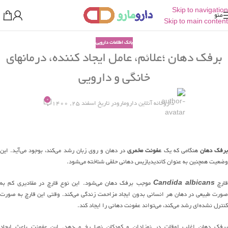
Skip to navigation
منو
Skip to main content
بانک اطلاعات دارویی
برفک دهان ؛علائم، عامل ایجاد کننده، درمانهای
خانگی و دارویی
0
داروخانه آنلاین دارومارو
در تاریخ اسفند 25, 1400
برفک دهان
هنگامی که یک
عفونت مخمری
در دهان و روی زبان رشد می‌کند، بوجود می‌آید. این
وضعیت همچنین به عنوان کاندیدیازیس دهانی حلقی شناخته می‌شود.
ارچ
Candida albicans
موجب برفک دهان می‌شود
.
این نوع قارچ در مقادیری کم به
صورت طبیعی در دهان هر انسانی بدون ایجاد مزاحمت زندگی می‌کند. وقتی این قارچ به صورت
کنترل نشده‌ای رشد می‌کند، می‌تواند عفونت دهانی را ایجاد کند.
برفک دهان اغلب اوقات در نوزادان و کودکان نوپا رخ می‌دهد. این عفونت باعث ایجاد