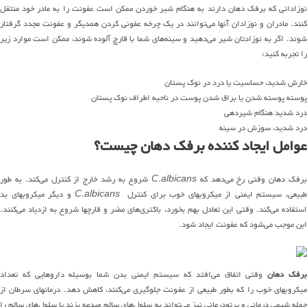
نوزادانی که برفک دهان دارند به هنگام شیر خوردن ممکن است عفونت را به مادر خود منتقل
کنند. مادران و نوزادان آنها می‌توانند در یک چرخه عفونی کردن همدیگر و عفونت مجدد گرفتار
شوند. اگر به نوزادتان شیر می‌دهید و سینه‌های شما با قارچ آلوده شوند، ممکن است موارد زیر
را تجربه کنید:
خارش شدید، حساسیت یا درد در نوک پستان
پوسته پوسته شدن یا براق شدن پوست در ناحیه اطراف نوک پستان
درد شدید هنگام شیردهی
درد شدید، سوزش در سینه
عوامل ایجاد کننده برفک دهان چیست؟
رفک دهان وقتی رخ می‌دهد که
C.albicans
شروع به رشد خارج از کنترل می‌کند. به طور
بیعی، سیستم ایمنی از میکروبهای خوب برای کنترل
C.albicans
و دیگر میکروبهای بد
استفاده می‌کند. وقتی این تعادل بهم بخورد، باکتری‌های مضر و قارچها شروع به ازدیاد می‌کنند.
این موجب می‌شود که عفونت ایجاد شود.
رفک دهان
وقتی اتفاق می‌افتد که سیستم ایمنی بدن شما بوسیله داروهایی که تعداد
میکروبهای خوب را که بطور طبیعی از عفونت جلوگیری می‌کنند، کاهش دهد. درمانهای سرطان از
جمله شیمی درمانی و پرتودرمانی نیز می‌تواند به سلول‌های سالم صدمه بزند یا سلول‌های سالم را