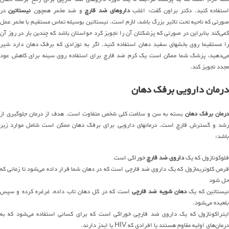
ستفاده کنید. دکتر براون گفت: اغلب
داروهای ضد قارچ
و ضد مخمر همچون
نیستاتین
در
صورتی که ناحیه تحت تاثیر بزرگ باشد، لازم است. نیستاتین بوسیله تماس مستقیم با مخمر عمل
کمی‌کند بنابراین در صورتی که پزشکتان آن را تجویز کرد حواستان باشد که چندین بار در روز آن
را مستقیما روی بخشهای سفید دهان استفاده کنید. اگر به نوزادی که برفک دهان دارد شیر
می‌دهید، پزشک شما ممکن است یک کرم ضد قارچ برای استفاده روی سینه برای کاهش عود
مجدد تجویز کند.
درمان دارویی برفک دهان
درمان برفک دهان
بسته به سن و سلامت کلی شخص متفاوت است. هدف از درمان جلوگیری از
رشد و گسترش قارچ است. درمانهای دارویی برای برفک دهان ممکن است شامل موارد زیر
باشد:
فلوکونازول که یک
داروی ضد قارچ
خوراکی است
قرص کلوتریمازول که یک داروی ضد قارچی است که در دهان شما قرار داده می‌شود تا زمانی که
حل شود
یستاتین که یک
دهان شویه ضد قارچی
است که در کل دهان تاب داده، غرغره کرده و سپس
بلعیده می‌شود.
ایتراکونازول که یک داروی ضد قارچی خوراکی است که برای کسانی استفاده می‌شود که به
درمان‌های اولیه مقاوم هستند یا افرادی که HIV یا ایدز دارند.