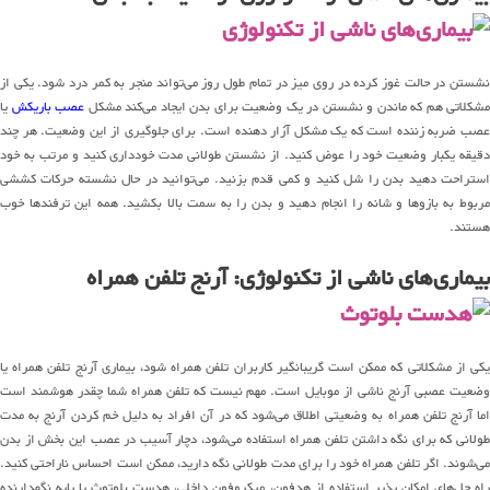
نشستن در حالت غوز کرده در روی میز در تمام طول روز می‌تواند منجر به کمر درد شود. یکی از
مشکلاتی هم که ماندن و نشستن در یک وضعیت برای بدن ایجاد می‌کند مشکل
عصب باریکش
یا
عصب ضربه زننده است که یک مشکل آزار دهنده است. برای جلوگیری از این وضعیت. هر چند
دقیقه یکبار وضعیت خود را عوض کنید. از نشستن طولانی مدت خودداری کنید و مرتب به خود
استراحت دهید بدن را شل کنید و کمی قدم بزنید. می‌توانید در حال نشسته حرکات کششی
مربوط به بازوها و شانه را انجام دهید و بدن را به سمت بالا بکشید. همه این ترفندها خوب
هستند.
بیماری‌های ناشی از تکنولوژی: آرنج تلفن همراه
یکی از مشکلاتی که ممکن است گریبانگیر کاربران تلفن همراه شود، بیماری آرنج تلفن همراه یا
وضعیت عصبی آرنج ناشی از موبایل است. مهم نیست که تلفن همراه شما چقدر هوشمند است
اما آرنج تلفن همراه به وضعیتی اطلاق می‌شود که در آن افراد به دلیل خم کردن آرنج به مدت
طولانی که برای نگه داشتن تلفن همراه استفاده می‌شود، دچار آسیب در عصب این بخش از بدن
می‌شوند. اگر تلفن همراه خود را برای مدت طولانی نگه دارید، ممکن است احساس ناراحتی کنید.
راه‌ حل‌های امکان پذیر استفاده از هدفون، میکروفون داخلی، هدست بلوتوث یا پایه نگهدارنده