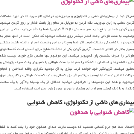
نمی‌توانید از بیماری‌های ناشی از تکنولوژی و بیماری‌های حرفه‌ای نام ببرید اما در مورد مشکلات
گردن سخنی به زبان نیاورید. نگاه کردن به موبایل در تمام روز باعث فشار بر روی گردن می‌شود
چون گردن شما در واقع دارد سر سه منی (۴ تا ۷ کیلویی) شما را نگه می‌دارد. ماندن در این
وضعیت به مدت طولانی باعث فشار بیشتر روی عضلات می‌شود که ممکن است در انتها منجر به
گردن درد یا کشیدگی عضلات شود. اگر شما همچنان به این وضعیت اصرار داشته باشید مشکلی
بسیار بدتر در انتظار شماست. آرتروز گردن یکی از مشکلات شایع برای کسانی است که ساعتهای
طولانی را صرف نشستن پای کامپیوتر می‌کنند. این موضوع تنها مختص بازی خورها نیست بلکه
حتی دانشجوها و استادان دانشگاه را هم که به مدت طولانی با کامپیوتر وقت صرف پژوهش و
تحقیق می‌کنند، گریبانگیر خود خواهد کرد. نیازی به آن توصیه تکراری وقفه انداختن و انجام
حرکات کششی نیست اما توصیه می‌کنیم اگر جزو کسانی هستید که مدت طولانی در کامپیوتر غرق
می‌شوید و همه این توصیه‌ها را فراموش می‌کنید حداقل از یک وسیله یادآور یا یک ساعت
زنگدار و یا زنگ گوشی همراه برای هشدار دادن در مورد زمان استراحت استفاده کنید.
بیماری‌های ناشی از تکنولوژی: کاهش شنوایی
احتمالا شما هم جزو کسانی هستید که دوست دارند صدای هدفون خود را بلند کنند تا فقط
صدای موسیقی را بشنوند. شاید این کار صدای اطراف را خفه کند و شما به قول معروف توی حس