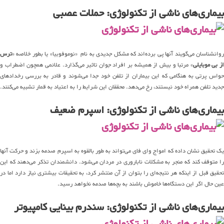
بیماری‌های ناشی از تکنولوژی: حملات عصبی
روانشناسان می‌گویند آنها پی برده‌اند که مشکل جدیدی به نام «نوموفوبیا» یا بطور خلاصه «
ترس
از بی موبایلی
» مرتبا و بیش از همیشه بر افراد جوان تاثیر می‌گذارد. علائمی همچون اضطراب و
حواس پرتی به هنگامی که این بیماران از تلفن خود جدا می‌شوند و قادر به بررسی رخدادهای
جدید تلفن همراه خود نیستند، رخ می‌دهد. محققان این شرایط را به اعتیاد به قمار تشبیه می‌کنند.
بیماری‌های ناشی از تکنولوژی: اسپرم ضعیف
یک تحقیق نشان داده که امواج وای فای می‌تواند به طور بالقوه به اسپرم صدمه بزند و حرکت آنها
را متوقف کند که منجر به مشکلات ناباروری در مردان می‌شود. دانشمندان تذکر می‌دهند که این
تحقیق قبل از اینکه هر نتیجه‌ای را بتوان از آن منتشر کرد، به تحقیقات بیشتری نیاز دارد اما در
عین حال اگر این دستگاه‌ها خاموش باشند به بچه‌ها صدمه نخواهد رسید.
بیماری‌های ناشی از تکنولوژی: سندرم بینایی کامپیوتر