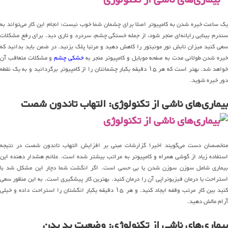
یک ساعت خیره شدن به کامپیوتر اصلا برای چشمان شما خوب نیست: انجام این کار می‌تواند به
سندرم بینایی رایانه‌ای منجر شود، از جمله خستگی چشم، سردرد و تاری دید. برای رفع مشکلات
سعی کنید میزان تابش نور مونیتور را کاهش دهید و مرتبا پلک بزنید. در ضمن باید بدانید که
خیره شدن طولانی مدت به صفحه موبایل و کامپیوتر منجر به
خشکی چشم
و مشکلات متعاقب آن
خواهد شد. بهتر است که هر ۱۵ دقیقه یکبار چشمانتان را از کامپیوتر برگردانید و به یک نقطه
دور خیره شوید.
بیماری‌های ناشی از تکنولوژی: التهاب تاندون شصت
متخصصان دست می‌گویند اخیرا گزارشات مبنی بر افزایش التهاب تاندون شصت در نتیجه
استفاده زیاد از گوشی همراه و کامپیوتر به مراتب بیشتر شده است. علائم هشدار دهنده این
بیماری شامل سوزن سوزن شدن یا بی حسی است. اگر انگشت شما دچار این مشکل شد با
استراحت یا درمان فیزیوتراپی آن را درمان کنید. بهترین کار پیشگیری است. به این منظور سعی
کنید بین کار مرتب وقفه ایجاد کنید. و هر ۱۵ دقیقه یکبار انگشتان را استراحت داده و خیلی
آرام مالش دهید.
بیماری‌های ناشی از تکنولوژی: وضعیت بد بدن