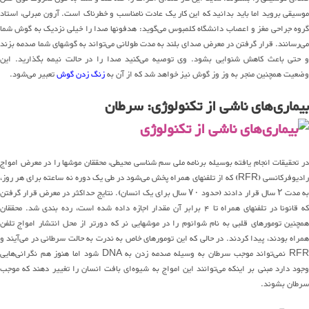
موسیقی بروید اما باید بدانید که این کار یک عادت نامناسب و خطرناک است. آرون مبرلی، استاد
گروه جراحی مغز و اعصاب دانشگاه کلمبوس می‌گوید: هدفونها صدا را خیلی نزدیک به گوش شما
می‌رسانند. قرار گرفتن در معرض صدای بلند به مدت طولانی می‌تواند به گوشهای شما صدمه بزند
و حتی باعث کاهش شنوایی بشود. وی توصیه می‌کنید صدا را در حالت نیمه بگذارید. این
وضعیت همچنین منجر به وز وز گوش نیز خواهد شد که از آن به
زنگ زدن گوش
تعبیر می‌شود.
بیماری‌های ناشی از تکنولوژی: سرطان
در تحقیقات انجام یافته بوسیله برنامه ملی سم شناسی محیطی، محققان موشها را در معرض امواج
رادیوفرکانسی (RFR) که از تلفنهای همراه پخش می‌شود در طی یک دوره نه ساعته برای هر روز،
به مدت ۲ سال قرار دادند (حدود ۷۰ سال برای یک انسان). نتایج حداکثر در معرض قرار گرفتن
که قانونا در تلفنهای همراه تا ۴ برابر آن مقدار اجازه داده شده است، رده بندی شد. محققان
همچنین تومورهای قلبی به نام شوانوم را در موشهایی نر که دورتر از محل انتشار امواج تلفن
همراه بودند، پیدا کردند. در حالی که این تومورهای خاص به ندرت به حالت سرطانی در می‌آیند و
RFR نمی‌تواند موجب سرطان به وسیله صدمه زدن به DNA شود اما هنوز هم نگرانی‌هایی
وجود دارد مبنی بر اینکه می‌توانند این امواج به شیوه‌ای بافت انسان را تغییر دهند که موجب
سرطان بشوند.