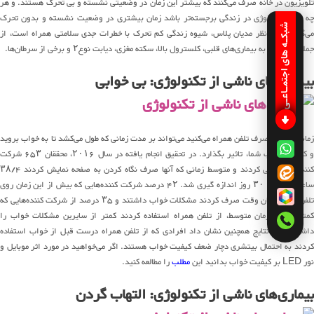
تلویزیون در خانه صرف می‌کنند که بیشتر این زمان در وضعیتی نشسته و بی تحرک هستند. و هر
چه نقش تکنولوژی در زندگی برجسته‌تر باشد زمان بیشتری در وضعیت نشسته و بدون تحرک
شبکـه های اجتمـاعـی
می‌گذرد. طبق نظر مدیان پلاس، شیوه زندگی کم تحرک با خطرات جدی سلامتی همراه است، از
جمله خطر ابتلا به بیماری‌های قلبی، کلسترول بالا، سکته مغزی، دیابت نوع۲ و برخی از سرطان‌ها.
بیماری‌های ناشی از تکنولوژی: بی خوابی
زمانی که شما صرف تلفن همراه می‌کنید می‌تواند بر مدت زمانی که طول می‌کشد تا به خواب بروید
و کیفیت خواب شما، تاثیر بگذارد. در تحقیق انجام یافته در سال ۲۰۱۶، محققان ۶۵۳ شرکت
کننده را ردیابی کردند و متوسط زمانی که آنها صرف نگاه کردن به صفحه نمایش کردند ۳۸/۴
ساعت در طول ۳۰ روز اندازه گیری شد. ۴۲ درصد شرکت کننده‌هایی که بیش از این زمان روی
تلفن همراهشان وقت صرف کردند مشکلات خواب داشتند و ۳۵ درصد از شرکت کننده‌هایی که
کمتر از این زمان متوسط، از تلفن همراه استفاده کردند کمتر از سایرین مشکلات خواب را
داشتند. این نتایج همچنین نشان داد افرادی که از تلفن همراه درست قبل از خواب استفاده
کردند به احتمال بیتشری دچار ضعف کیفیت خواب هستند. اگر می‌خواهید در مورد اثر موبایل و
نور LED بر کیفیت خواب بدانید این
مطلب
را مطالعه کنید.
بیماری‌های ناشی از تکنولوژی: التهاب گردن