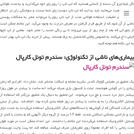
اگر شما جزو آن دسته از کسانی هستید که لپ تاپ را روی پای خود می‌گذارید و به مدت طولانی
در این وضعیت می‌مانید باید بدانید که لپ تاپ دوست پای شما نیست و سوختگی ران در انتظار
شماست. در حقیقت استفاده طولانی مدت از لپ تاپ روی پا می‌تواند منجر به مشکلات پوستی
ناشی از آن شود که از طریق قرار گرفتن در معرض حرارت به وجود می‌آید. این علائم ممکن است
از بثوراتی که بعد از چند روز از بین می‌روند تا بی رنگی شدید را منجر شود. بعضی از لپ تاپها
خیلی داغ می‌کنند به خصوص وقتی که متصل به برق هستند. پیش از خرید یک لپ تاپ بهتر است
به این نکته هم توجه کنید.
بیماری‌های ناشی از تکنولوژی: سندرم تونل کارپال
یک تحقیق در مقیاس کوچک که در نشریه عضله و اسکلت منتشر شد، نشان داد افرادی که زمان
زیادی را در گوشی هوشمند، تبلت یا کنسول بازی صرف می‌کند (نه ساعت یا بیشتر در طول روز)
بیشتر دچار درد دست و مچ درد می‌شوند. این تحقیق به دنبال یک تحقیق بزرگتر که استفاده از
وسایل الکترونیک را به ۵ ساعت یا بیشتر در روز طبقه بندی کرده بود، انجام شد. بیش از نیمی
از شرکت کنندگان که از گوشی‌ها یا دستگاه‌های دیگر الکترونیکی استفاده می‌کردند به شدت دچار
درد و ناراحتی عضلانی اسکلتی شدند. فقط ۱۲ درصد از گروه دیگر (آنهایی که ۵ ساعت یا کمتر از
وسایل الکترونیک استفاده می‌کردند) این علائم را داشتند. این اعداد ممکن است در مورد طول
مدت زمانی را که افراد معمولا روی تلفن‌شان صرف می‌کنند، مبالغه کند اما پیت وایت نویسنده