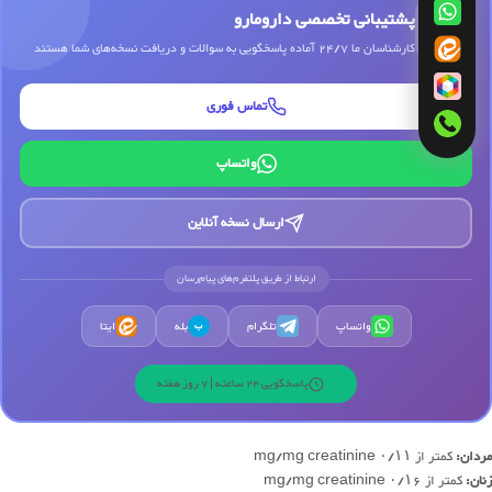
پشتیبانی تخصصی دارومارو
کارشناسان ما 24/7 آماده پاسخگویی به سوالات و دریافت نسخه‌های شما هستند
تماس فوری
واتساپ
ارسال نسخه آنلاین
ارتباط از طریق پلتفرم‌های پیام‌رسان
واتساپ
تلگرام
بله
ایتا
ب
پاسخگویی 24 ساعته | 7 روز هفته
مردان:
کمتر از ۰/۱۱ mg/mg creatinine
زنان:
کمتر از ۰/۱۶ mg/mg creatinine