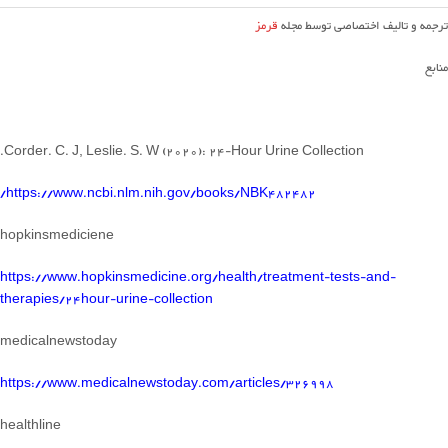
ترجمه و تالیف اختصاصی توسط مجله
قرمز
منابع
Corder. C. J, Leslie. S. W (2020): 24-Hour Urine Collection.
https://www.ncbi.nlm.nih.gov/books/NBK482482/
hopkinsmediciene
https://www.hopkinsmedicine.org/health/treatment-tests-and-
therapies/24hour-urine-collection
medicalnewstoday
https://www.medicalnewstoday.com/articles/326998
healthline