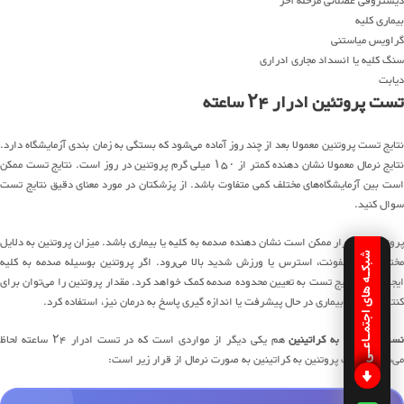
دیستروفی عضلانی مرحله آخر
بیماری کلیه
گراویس میاستنی
سنگ کلیه یا انسداد مجاری ادراری
دیابت
تست پروتئین ادرار ۲۴ ساعته
نتایج تست پروتئین معمولا بعد از چند روز آماده می‌شود که بستگی به زمان بندی آزمایشگاه دارد.
نتایج نرمال معمولا نشان دهنده کمتر از ۱۵۰ میلی گرم پروتئین در روز است. نتایج تست ممکن
است بین آزمایشگاه‌های مختلف کمی متفاوت باشد. از پزشکتان در مورد معنای دقیق نتایج تست
سوال کنید.
پروتئین در ادرار ممکن است نشان دهنده صدمه به کلیه یا بیماری باشد. میزان پروتئین به دلایل
شبکـه های اجتمـاعـی
مختلفی مثل عفونت، استرس یا ورزش شدید بالا می‌رود. اگر پروتئین بوسیله صدمه به کلیه
ایجاد شود، نتایج تست به تعیین محدوده صدمه کمک خواهد کرد. مقدار پروتئین را می‌توان برای
کنترل هر نوع بیماری در حال پیشرفت یا اندازه گیری پاسخ به درمان نیز، استفاده کرد.
نست پروتئین به کراتینین
هم یکی دیگر از مواردی است که در تست ادرار ۲۴ ساعته لحاظ
می‌شود. نسبت پروتئین به کراتینین به صورت نرمال از قرار زیر است: