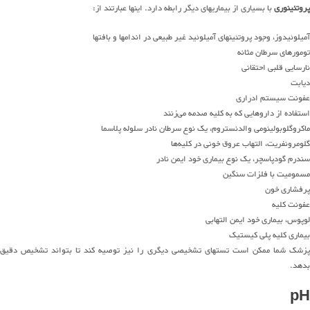
پروتئینوری
با بسیاری از بیماریهای دیگر رابطه دارد. اینها عبارتند از:
آمیلوئیدوز، وجود پروتئینهای آمیلوئید غیر طبیعی در اندامها و بافتها
تومورهای سرطان مثانه
نارسایی قلبی احتقانی
دیابت
عفونت سیستم ادراری
استفاده از داروهایی که به کلیه صدمه می‌زنند
ماکروگلوبولینومی والدنستروم، یک نوع سرطان نادر سلوله پلاسما
گلومرونفریت، التهاب عروق خونی در کلیه‌ها
سندرم گودپاسچر، یک نوع بیماری خود ایمن نادر
مسمومیت با فلزات سنگین
پرفشاری خون
عفونت کلیه
لوپوس، بیماری خود ایمن التهابی
بیماری کلیه پلی کیستیک
پزشک شما ممکن است تستهای تشخیصی دیگری را نیز توصیه کند تا بتواند تشخیص دقیق
بدهد.
pH