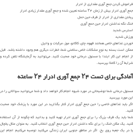
فراموش کردن جمع آوری مقداری از ادرار
جمع آوری ادرار بیش از زمان ۲۴ ساعته تعیین شده و جمع آوری مقدار زیادی ادرار
ریختن مقداری از ادرار از ظرف حین حمل
خنگ نگه نداشتن ادرار حین حمع آوری
استرس شدید
ورزش شدید
خوردن غذاهای خاص همانند قهوه، چای، کاکائو، موز، مرکبات و وانیل
ممکن است بسته به نوع مشکلات خاص سلامتی شما، خطرات دیگری هم وجود داشته باشد. قبل
از انجام این کار ابتدا با مسئول درمانی خود صحبت کنید. می‌توانید به آزمایشگاه تلفن کرده و
شرایط آن را کاملا بپرسید.
آمادگی برای تست ۲۴ جمع آوری ادرار ۲۴ ساعته
مسئول درمانی شما توضیحاتی در مورد شیوه انجام کار خواهد داد و شما می‌توانید سوالاتی را در
این مورد بپرسید
اگر باید غذاهای خاصی را حین جمع آوری ادرار کنار بگذارید در این مورد با پزشک خود صحبت
کنید.
شما باید یک ظرف بزرگ را برای جمع آوری ادرار تهیه کنید و بدانید که چگونه از آن استفاده
کنید. یک مکان خنک را برای نگه داشتن ادرار حین جمع آوری انتخاب کنید. به عنوان مثال یخچال
یا در یک جعبه روی یخ. اگر در مناطق جنوبی ایران زندگی می‌کنید توصیه می‌کنیم انجام این