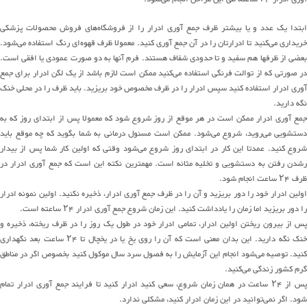
ابتدا یک عدد و یا بیشتر ظرف جمع آوری ادرار را از فروشگاه‌های فروش محصولات پزشکی
خریداری می‌کنید تا ادرارتان را در آن جمع آوری کنید. معمولا ظرف قهوه‌ای رنگ استفاده می‌شود.
بعضی از ظرفها هم سفید و تا حدودی شفاف هستند. فرم آنها به دو صورت عمودی یا افقی است.
در صورتی که از توالت فرنگی استفاده می‌کنید ممکن است لازم باشد از یک لگن ادرار برای جمع
آوری ادرار استفاده کنید سپس ادرار را در ظرف مخصوص خود بریزید. باید ظرف را در محلی خنک
نگه دارید.
جمع آوری ادرار ممکن است در هر موقع از روز شروع شود که معمولا پس از ابتدای روز که به
دستشویی می‌روید، شروع می‌شود. ممکن است مسئول درمانی به شما بگوید که چه موقع باید
شروع کنید. عمدتا این کار در ابتدای روز شروع می‌شود وقتی که اولین کار شما پس از بیدار
رشدن رفتن به دستشویی و تخلیه مثانه است. مهمترین نکته این است که جمع آوری ادرار در
ظرف ۲۴ ساعت انجام شود.
اولین ادرار خود را دور بریزید و آن را در ظرف جمع آوری ادرار، ذخیره نکنید. اولین نمونه ادرار
را دور بریزید اما زمان را یادداشت کنید. این زمان شروع جمع آوری ادرار ۲۴ ساعته است.
پس از بیرون ریختن اولین ادرار، تمامی ادرار خود در طول یک روز را در ظرف ریخته، ذخیره و
خنک نگه دارید. این بدان معنی است که آن را روی یخ یا در یخچال تا ۲۴ ساعت بعد نگهداری
کنید. توصیه می‌شود انجام این آزمایش را به فصول سرد سال موکول کنید بخصوص اگر در مناطق
گرم کشور زندگی می‌کنید.
پس از ۲۴ ساعت در همان زمان شروع، سعی کنید ادرار کنید تا فرایند جمع آوری ادرار تمام
شود. اگر نمی‌توانید در این زمان ادرار کنید، مشکلی ندارد.