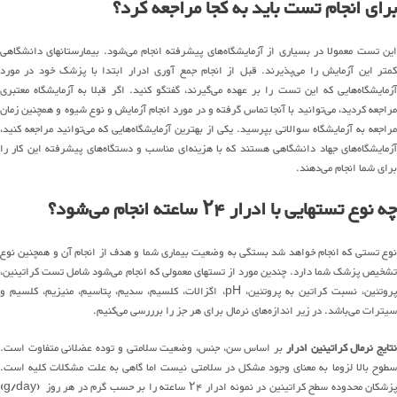
برای انجام تست باید به کجا مراجعه کرد؟
این تست معمولا در بسیاری از آزمایشگاه‌های پیشرفته انجام می‌شود. بیمارستانهای دانشگاهی
کمتر این آزمایش را می‌پذیرند. قبل از انجام جمع آوری ادرار ابتدا با پزشک خود در مورد
آزمایشگاه‌هایی که این تست را بر عهده می‌گیرند، گفتگو کنید. اگر قبلا به آزمایشگاه معتبری
مراجعه کردید، می‌توانید با آنجا تماس گرفته و در مورد انجام آزمایش و نوع شیوه و همچنین زمان
مراجعه به آزمایشگاه سوالاتی بپرسید. یکی از بهترین آزمایشگاه‌هایی که می‌توانید مراجعه کنید،
آزمایشگاه‌های جهاد دانشگاهی هستند که با هزینه‌ای مناسب و دستگاه‌های پیشرفته این کار را
برای شما انجام می‌دهند.
چه نوع تستهایی با ادرار ۲۴ ساعته انجام می‌شود؟
نوع تستی که انجام خواهد شد بستگی به وضعیت بیماری شما و هدف از انجام آن و همچنین نوع
تشخیص پزشک شما دارد. چندین مورد از تستهای معمولی که انجام می‌شود شامل تست کراتینین،
پروتئین، نسبت کراتین به پروتئین، pH، اگزالات، کلسیم، سدیم، پتاسیم، منیزیم، کلسیم و
سیترات می‌باشد. در زیر اندازه‌های نرمال برای هر جز را برررسی می‌کنیم.
تایج نرمال کراتینین ادرار
بر اساس سن، جنس، وضعیت سلامتی و توده عضلانی متفاوت است.
سطوح بالا لزوما به معنای وجود مشکل در سلامتی نیست اما گاهی به علت مشکلات کلیه است.
پزشکان محدوده سطح کراتینین در نمونه ادرار ۲۴ ساعته را بر حسب گرم در هر روز (g/day)