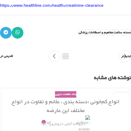
https://www.healthline.com/health/creatinine-clearance
دسته: سلامت
مفاهیم و اصطلاحات پزشکی
جدیدتر
قدیمی تر
نوشته های مشابه
بانک اطلاعات دارویی
29
انواع کم‌خونی :دسته بندی ، علائم و تفاوت در انواع
اسفند
مختلف این عارضه
0
داروخانه آنلاین دارومارو