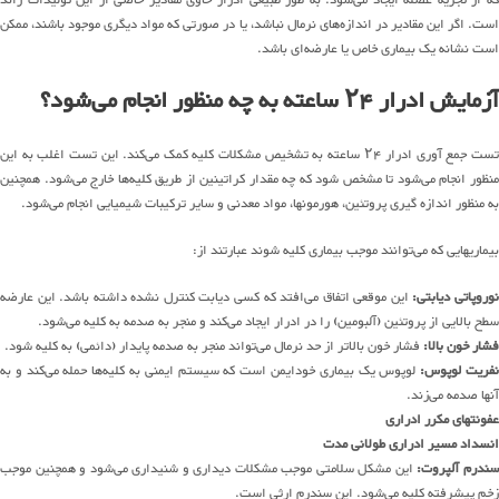
که از تجزیه عضله ایجاد می‌شود. به طور طبیعی ادرار حاوی مقادیر خاصی از این تولیدات زائد
است. اگر این مقادیر در اندازه‌های نرمال نباشد، یا در صورتی که مواد دیگری موجود باشند، ممکن
است نشانه یک بیماری خاص یا عارضه‌ای باشد.
آزمایش ادرار ۲۴ ساعته به چه منظور انجام می‌شود؟
تست جمع آوری ادرار ۲۴ ساعته به تشخیص مشکلات کلیه کمک می‌کند. این تست اغلب به این
منظور انجام می‌شود تا مشخص شود که چه مقدار کراتینین از طریق کلیه‌ها خارج می‌شود. همچنین
به منظور اندازه گیری پروتئین، هورمونها، مواد معدنی و سایر ترکیبات شیمیایی انجام می‌شود.
بیماریهایی که می‌توانند موجب بیماری کلیه شوند عبارتند از:
وروپاتی دیابتی:
این موقعی اتفاق می‌افتد که کسی دیابت کنترل نشده داشته باشد. این عارضه
سطح بالایی از پروتئین (آلبومین) را در ادرار ایجاد می‌کند و منجر به صدمه به کلیه می‌شود.
فشار خون بالا:
فشار خون بالاتر از حد نرمال می‌تواند منجر به صدمه پایدار (دائمی) به کلیه شود.
فریت لوپوس:
لوپوس یک بیماری خودایمن است که سیستم ایمنی به کلیه‌ها حمله می‌کند و به
آنها صدمه می‌زند.
عفونتهای مکرر ادراری
انسداد مسیر ادراری طولانی مدت
ندرم آلپروت:
این مشکل سلامتی موجب مشکلات دیداری و شنیداری می‌شود و همچنین موجب
زخم پیشرفته کلیه می‌شود. این سندرم ارثی است.