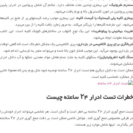
ندرم نفروتیک:
این بیماری چندین علت مختلف دارد. علائم آن شامل پروتئین در ادرار، پایین
بودن پروتئین در خون، کلسترول بالا و ورم بافت می‌شود.
بیماری کلیه پلی کیستیک یا کیست کلیه:
این بیماری موجب رشد کیستهای پر از مایع در کلیه‌ها
می‌شود. این عارضه کلیه‌ها را بزرگتر می‌کند. به مرور زمان، بافت کلیه را از بین می‌برد.
فریت بینابینی یا پیلونفریت:
این یک نوع التهاب در ساختارهای کوچک کلیه است. این اغلب
بوسیله عفونت ایجاد می‌شود.
ربالگری برای پری اکلامپسی در بارداری:
پری اکلامپسی یک مشکل خطرناک است که گاهی اوقات
در بارداری بوجود می‌آید. این موجب فشار خون بالا شده و می‌تواند منجر به نارسایی اندام شود.
نگ کلیه (نفرولیتیازیز):
سنگهای کلیه به علت عدم تعادل مواد معدنی، نمکها و آب داخل ادرار
تشکیل می‌شوند.
ممکن است به دلایل دیگری هم تست ادرار ۲۴ ساعته توصیه شود مثل ورم بدن که معمولا ناشی
از عملکرد نامناسب کلیه است.
خطرات تست ادرار ۲۴ ساعته چیست
تست حمع آوری ادرار ۲۴ ساعته بی خطر است و آسان است. هر شخصی می‌تواند ادرار خودش را
در ظرفی مخصوص جمع آوری کند. عوامل خاصی ممکن است بر دقت جمع آوری ادرار ۲۴ سلاعته
اثر بگذارند. اینها شامل موارد زیر هستند: