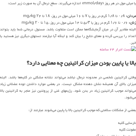
یا میلی مول در هر روز (mmol/day) اندازه می‌گیرند. سطح نرمال آن به صورت زیر است:
مردان:
۰/۸ تا ۱/۸ گرم در روز یا ۷ تا ۱۶ میلی مول در روز، ۱۸ تا ۲۴ mg/kg
زنان:
۰/۶ تا ۱/۶ گرم در روز یا ۵/۳ تا ۱۴ میلی مول در روز، ۱۵ تا ۲۰ mg/kg
البته مقادیر آن در میان آزمایشگاه‌ها ممکن است متفاوت باشد. مسئول درمانی شما باید بتواند
اعداد را بررسی کرده و معنای نتایج را بیان کند و اینکه آیا نیازمند تستهای دیگری نیز هستید یا
خیر.
بالا یا پایین بودن میزان کراتینین چه معنایی دارد؟
وقتی کراتینین شخصی در محدوده نرمال نباشد می‌تواند نشانه مشکلی در کلیه‌ها باشد. البته
میزان بالای آن همیشه نشان دهنده مشکل نیست. در بعضی موارد داشتن توده عضلانی زیاد
می‌تواند موجب کراتینین زیاد در بدن شود. رژیمهای غنی از پروتئین نیز منجر به کراتینین بالا
می‌شود.
بعضی از مشکلات سلامتی که موجب کراتینین بالا یا پایین می‌شوند عبارتند از:
نارسایی کلیه
عفونت کلیه