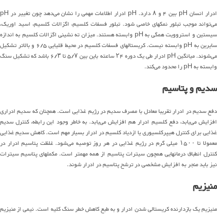
ادرار انسان pH بین ۴ و ۸ دارد. pH ادرار اطلاعات مهمی را نشان می‌دهد چون تغییر در pH
می‌تواند موجب تبلور نمکهای خاصی شود. تبلور فسفات کلسیم، اگزالات کلسیم، اسید اوریک،
سیستین و استروویت همگی به pH وابسته هستند. میزان ته نشینی اگزالات کلسیم به اندازه
سایرین به pH وابسته نیست. کریستالهای فسفات کلسیم در محیط قلیایی ۶/۵ و بالاتر تشکیل
می‌شوند. میانگین pH ادرار طی یک دوره ۲۴ ساعته باین بین ۵/۷ تا ۶/۳ باشد که تشکیل سنگ
وابسته به pH را محدود می‌کند.
سدیم و پتاسیم
دفع سدیم در ادرار تقریبا معادل با مصرف سدیم در رژیم غذایی است. همچنان که سدیم ادراری
افزایش می‌یابد، دفع کلسیم ادرار هم افزایش می‌یابد. به خاطر وجود این رابطه، کنترل سدیم
غذایی برای کنترل هیپرکلسیوری یا ازدیاد کلسیم در ادرار بسیار مهم است. کاهش سدیم غذایی
معمولا تا ۱۵۰۰ میلی گرم در رژیم غذایی در هر روز توصیه می‌شود. غلظت پتاسیم ادرار در
کنترل انطباق درمانهایی همچون سیترات پتاسیم از همه مهمتر است. مکملهای پتاسیم سیترات
نیز باید منجر به افزایش مشخصی در ترشح پتاسیم در ادرار شوند.
منیزیم
منیزیم یک بازدارنده کریستالی شدن ادرار و به طبع کاهش خطر سنگ کلیه است. نیمی از منیزیم