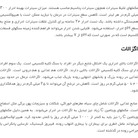
مکملهای غلیظ سیترات همچون سیترات پتاسیم مناسب هستند. میزان سیترات بهینه ادرار ۳۰۰
میلی گرم در هر لیتر است. کاهس سطح سیترات در درمان با تیازید ممکن است با هیپوکلسیمی
همبستگی داشته باشد. یک تست ادرار ۲۴ ساعته برای کنترل غلظت سیترات ادراری و منتج به
سطح pH ادرار، استفاده می‌شود. قلیایی شدن ادرار می‌تواند فراهم کننده زمینه سنگهای فسفات
کلسیم است که در صورتی است که pH از ۷ بیشتر باشد.
اگزالات
اگزالات بالای ادراری یک اختلال شایع دیگر در افراد با سنگ کلیه کلسیمی است. یک سوم افراد
دارای سنگ کلیه کلسیمی اگزالات بالایی دارند. اگزالات هم غذایی و هم درونی است. اگزالات
غذایی در روده بزرگ و بخشهای انتهایی روده باریک جذب می‌شود. اگزالات نرمال در حدود بین
۴۰ تا ۵۰ میلی گرم در روز است. کاهش در ترشح آن می‌تواند تا ۲۵ میلی گرم در روز هدفگذاری
شود.
منابع غذایی اگزالات شامل چای سیاه، مغزهای خوراکی، شکلات و سبزیجات پهن برگی مثل اسفناج
است. مکملهای ویتامین C زیاد نیز تبدیل به اگزالات در ادرار می‌شوند. به همین دلیل مکملهای
ویتامین C را نیز باید به کمتر از ۱۰۰۰ میلی گرم در روز یا کمتر، محدود کرد. هیپراوکسالوری
می‌تواند عامل خطری برای بیماران با بیماری التهاب روده، فیبروز کیستیک، نارسایی پانکراس یا
جراحی روده در گذشته است.