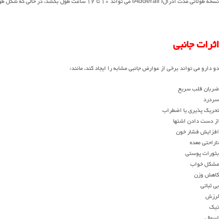
نسخه طولانی مدت آدرال( Adderall) می تواند 10 تا 12 ساعت طول بکشد، در حالی که شکل طولانی مدت ریتالین 6 تا 12 است.
اثرات جانبی
دو دارو می تواند برخی از عوارض جانبی مشابه را ایجاد کند، مانند:
ضربان قلب سریع
سردرد
تحریک پذیری یا اضطراب
از دست دادن اشتها
افزایش فشار خون
ناراحتی معده
بثورات پوستی
مشکل خواب
کاهش وزن
بی ثباتی
لرزش
تیک
اسهال