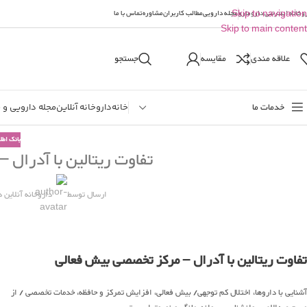
وخانه اینترنتی دارومارو
Skip to navigation
مجله دارویی
مطالب کاربران
مشاوره
تماس با ما
Skip to main content
علاقه مندی
مقایسه
جستجو
خدمات ما
خانه
داروخانه آنلاین
مجله دارویی و 
بانک اطل
تفاوت ریتالین با آدرال
ارسال توسط
داروخانه آنلاین د
تفاوت ریتالین با آدرال – مرکز تخصصی بیش فعالی
آشنایی با داروها، اختلال کم توجهی/ بیش فعالی، افزایش تمرکز و حافظه، خدمات تخصصی
/ از