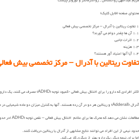
مریم عبداللهی روانشناس , رواندرمانگر و نوروتراپیست
محتوای صفحه (قابل کلیک)
1
تفاوت ریتالین با آدرال – مرکز تخصصی بیش فعالی
1.1
آن ها چقدر دوام می آورند؟
1.2
اثرات جانبی
1.3
هزینه
1.4
آیا آنها اعتیاد آور هستند؟
تفاوت ریتالین با آدرال – مرکز تخصصی بیش فعال
اکثر افرادی که دارو را برای اختلال بیش فعالی -کمبود توجه (ADHD) مصرف می کنند، یک داروی محرک مصرف می کنند.
آدرال (Adderall) و ریتالین هر دو در آن رده هستند. آنها به کنترل میزان دو ماده شیمیایی در مغز کمک می کنند که تأثیر خوبی بر دوپامین و نوراپی نفرین دارند.
مطالعات نشان می دهد که محرک ها برای علائم اختلال بیش فعالی – نقص توجه (ADHD )در حدود 80٪ از افرادی که آنها را مصرف می کنند، موثر است.
حدود نیمی از این افراد می توانند نتایج مشابهی از آدرال یا ریتالین دریافت کنند.
اما برای نیمه دیگر، یک دارو بهتر از دیگری کار می کند.