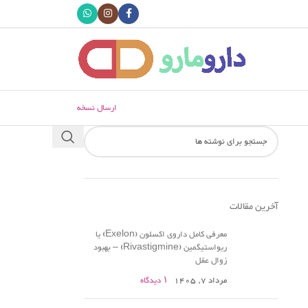
ارسال نسخه
آخرین مقالات
معرفی کامل داروی اکسلون (Exelon) یا
ریواستیگمین (Rivastigmine) – بهبود
زوال عقل
مرداد 7, 1405
۱ دیدگاه