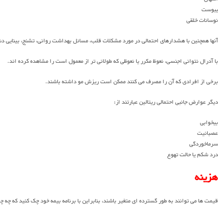
یبوست
نوسانات خلقی
آنها همچنین با هشدارهای احتمالی در مورد مشکلات قلب، مسائل بهداشت روانی، تشنج، بینایی
با آدرال نتوانی اجنسی، نعوظ مکرر یا نعوظی که طولانی تر از معمول است را مشاهده کرده اند.
برخی از افرادی که آن را مصرف می کنند ممکن است ریزش مو داشته باشند.
دیگر عوارض جانبی احتمالی ریتالین عبارتند از:
بیخوابی
عصبانیت
سرماخوردگی
درد شکم یا حالت تهوع
هزینه
قیمت ها می توانند به طور گسترده ای متغیر باشند، بنابراین با برنامه بیمه خود چک کنید که چه