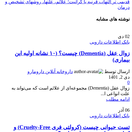
قدیمی تر
التهاب قرنیه یا کراتیت؛ علائم، علتها، روشهای تشخیص و
درمان
نوشته های مشابه
02
دی
بانک اطلاعات دارویی
زوال عقل (Dementia) چیست؟ (۱۰ نشانه اولیه این
بیماری)
ارسال توسط
داروخانه آنلاین دارومارو
دی 2, 1401
0
زوال عقل (Dementia) مجموعه‌ای از علائم است که می‌تواند به
علت انواعی ا...
ادامه مطلب
06
آذر
بانک اطلاعات دارویی
تست حیوانی چیست (کرولتی فری Cruelty-Free) و