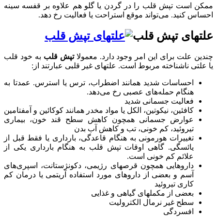
ممکن است تپش قلب را در گردن یا گلو هم علاوه بر قفسه سینه
احساس کنید. می‌تواند موقع استراحت یا فعالیت رخ دهد.
علتهای تپش قلب
چندین علت برای این امر وجود دارد. معمولا
تپش قلب
به خود قلب
یا علتی ناشناخته مربوط است. علتهای غیر قلبی عبارتند از:
احساسات شدید همانند اضطراب، ترس یا استرس. عمدتا به
هنگام حمله‌های عصبی رخ می‌دهد.
فعالیت جسمانی شدید
کافئین، نیکوتین، الکل یا مواد مخدر همانند کوکائین و آمفتامین
عوارض جسمانی همچون کاهش سطح قند خون، بیماری
تیروئید، کم خونی، تب و کاهش آب بدن
تغییرات هورمونی به هنگام قاعدگی، بارداری یا فقط قبل از
یائسگی. گاهی اوقات تپش قلب به هنگام بارداری یکی از
علائم کم خونی است.
داروهایی همچون قرصهای رژیمی، دکونژستانت، اسپری‌های
آسم و بعضی از داروهای مورد استفاده آریتمی یا درمان کم
کاری تیروئید
بعضی از مکملهای گیاهی و غذایی
سطح غیر نرمال الکترولیت
افسردگی