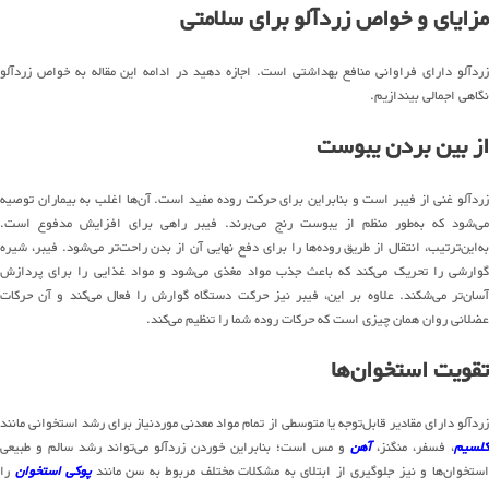
مزایای و خواص زردآلو برای سلامتی
زردآلو دارای فراوانی منافع بهداشتی است. اجازه دهید در ادامه این مقاله به خواص زردآلو
نگاهی اجمالی بیندازیم.
از بین بردن یبوست
زردآلو غنی از فیبر است و بنابراین برای حرکت روده مفید است. آن‌ها اغلب به بیماران توصیه
می‌شود که به‌طور منظم از یبوست رنج می‌برند. فیبر راهی برای افزایش مدفوع است.
به‌این‌ترتیب، انتقال از طریق روده‌ها را برای دفع نهایی آن از بدن راحت‌تر می‌شود. فیبر، شیره
گوارشی را تحریک می‌کند که باعث جذب مواد مغذی می‌شود و مواد غذایی را برای پردازش
آسان‌تر می‌شکند. علاوه بر این، فیبر نیز حرکت دستگاه گوارش را فعال می‌کند و آن حرکات
عضلانی روان همان چیزی است که حرکات روده شما را تنظیم می‌کند.
تقویت استخوان‌ها
زردآلو دارای مقادیر قابل‌توجه یا متوسطی از تمام مواد معدنی موردنیاز برای رشد استخوانی مانند
کلسیم
، فسفر، منگنز،
آهن
و مس است؛ بنابراین خوردن زردآلو می‌تواند رشد سالم و طبیعی
ستخوان‌ها و نیز جلوگیری از ابتلای به مشکلات مختلف مربوط به سن مانند
پوکی استخوان
را