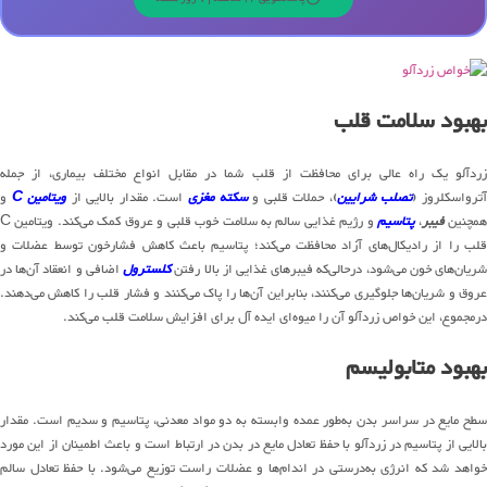
بهبود سلامت قلب
زردآلو یک راه عالی برای محافظت از قلب شما در مقابل انواع مختلف بیماری، از جمله
ترواسکلروز (
تصلب شرایین
)، حملات قلبی و
سکته مغزی
است. مقدار بالایی از
ویتامین C
و
همچنین
فیبر
،
پتاسیم
و رژیم غذایی سالم به سلامت خوب قلبی و عروق کمک می‌کند. ویتامین C
قلب را از رادیکال‌های آزاد محافظت می‌کند؛ پتاسیم باعث کاهش فشارخون توسط عضلات و
ریان‌های خون می‌شود، درحالی‌که فیبرهای غذایی از بالا رفتن
کلسترول
اضافی و انعقاد آن‌ها در
عروق و شریان‌ها جلوگیری می‌کنند، بنابراین آن‌ها را پاک می‌کنند و فشار قلب را کاهش می‌دهند.
درمجموع، این خواص زردآلو آن را میوه‌ای ایده آل برای افزایش سلامت قلب می‌کند.
بهبود متابولیسم
سطح مایع در سراسر بدن به‌طور عمده وابسته به دو مواد معدنی، پتاسیم و سدیم است. مقدار
بالایی از پتاسیم در زردآلو با حفظ تعادل مایع در بدن در ارتباط است و باعث اطمینان از این مورد
خواهد شد که انرژی به‌درستی در اندام‌ها و عضلات راست توزیع می‌شود. با حفظ تعادل سالم