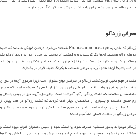
وزن، درمان بیماری‌های تنفسی، افزایش قدرت استخوان و حفظ تعادل الکترولیتی در بدن است.
در این مقاله به بررسی مفصل این ماده غذایی خوشمزه و اثرات آن می‌پردازیم.
معرفی زردآلو
زردآلو که علمی به نام Prunus armeniaca شناخته می‌شود، درختان کوچکی هستند که شبیه
به هلو و آلو هستند. آن‌ها یک گوشت نرم و گوشتی زیرپوست بیرونی دارند. در وسط زردآلو یک
هسته بزرگ وجود دارد که سفت و غیرقابل‌خوردن است، بنابراین هنگام مصرف این میوه باید
مراقب باشید! آن‌ها معمولاً زرد یا نارنجی هستند، با یکرنگ خفیف قرمز در یک‌طرف.
دقت در فهم دقیق اولین کشت زردآلو در سراسر جهان دشوار است، زیرا هردوی آن‌ها در دوران
ماقبل تاریخ وحشی و رشد یافتند. نام علمی این میوه از زبان ارمنی گرفته‌شده است که بیشتر
دانشمندان معتقدند که کشت زردآلو ازآنجا آغازشده است. بااین‌حال، آن‌ها نیز در یونان باستان و
رم حضور داشتند و بسیاری از متخصصان دیگر ادعا کردند که کشت زردآلو در هند بیش از
۳۰۰۰ سال پیش رخ‌داده است. این ریشه‌های متضاد تاریخی زردآلو مهم نیست، اما تأثیر و
خواص زردآلو در سلامت انسان قطعاً مهم است!
زردآلو می‌تواند به‌طور مستقیم مصرف شود، یا خشک شود و سپس به‌عنوان انواع میوه خشک و
خشکبار مصرف شود. همچنین در تهیه انواع آبمیوه‌ها، ترشی‌ها، نوشیدنی اسکواش و ژله‌ها