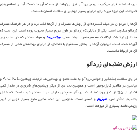
مورداستفاده قرار می‌گیرد. روغن زردآلو نیز می‌تواند از هسته آن به دست آید و اسانس‌های
قدرتمند این میوه نیز دارای مزایای بسیار مهم برای سلامت انسان هستند.
آن‌ها را می‌توان در طیف گسترده‌ای از روش‌ها مصرف و از آن‌ها لذت برد و در هر فرهنگ مصرف
زردآلو متفاوت است! یکی از دلایلی که زردآلو در طول تاریخ بسیار محبوب بوده است این است که
ه دلیل ترکیبات ارگانیک منحصربه‌فرد، مواد مغذی،
ویتامین‌ها
و مواد معدنی که در مطلب زیر
آورده شده است، می‌توان آن‌ها را به‌طور مستقیم با تعدادی از مزایای بهداشتی ناشی از مصرف
آن در ارتباط دانست.
ارزش تغذیه‌ای زردآلو
مزایای سلامت چشمگیر و خواص زردآلو به علت محتوای ویتامین‌ها، ازجمله ویتامین A، C، K، E و
نیاسین در مقادیر قابل‌توجهی است و همچنین تعدادی از دیگر ویتامین‌های ضروری در مقدار کمی
(کمتر از ۵٪ از نیاز روزانه) است. زردآلو همچنین دارای مواد معدنی خوب است که شامل
تاسیم، منگنز مس،
منیزیم
و فسفر است. همچنین این ماده غذایی منبع بسیار خوبی از فیبر
رژیمی مانند بسیاری از میوه‌ها است.