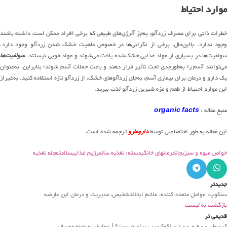
موارد احتیاط
خطرات ذاتی برای مصرف زردآلو، به‌جز آلرژی‌های طبیعی که برخی افراد ممکن است داشته باشند
وجود ندارد. بااین‌حال، برخی از نگرانی‌ها در خصوص ماهیت خشک شدن زردآلو وجود دارد.
سولفیت‌ها در بسیاری از مواد غذایی خشک‌شده یافت می‌شوند و مواد خوبی نیستند.
سولفیت‌ها
می‌توانند آسم را به‌طورجدی تحت تأثیر قرار دهند و باعث حملات آسم شوند؛ بنابراین، به‌عنوان
یک دارو و درمان برای بیماری آسم، به‌جای زردآلوهای خشک، از زردآلو تازه استفاده کنید. به‌غیراز
این موارد احتیاط از طعم و مزه شیرین زردآلو لذت ببرید.
منبع مقاله :
organic facts
این مقاله به طور اختصاصی توسط
دارومارو
ترجمه شده است.
خواص میوه و سبزیجات
درمانهای خانگی
دسته: تغذیه سالم
رژیم غذایی
سلامت
مجله تغذیه
جدیدتر
سنکوپ: عوامل متعدد کننده، علائم ابتلا،تشخیص، مدیریت و درمان این عارضه
بازگشت به لیست
قدیمی تر
کپسول 200 و 100 سلکوکسیب برای چیست؟ | عوارض و نحوه مصرف