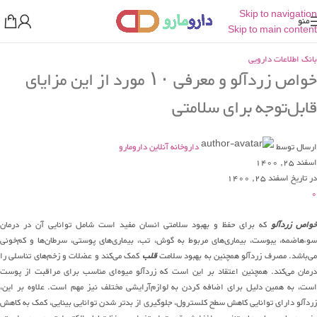
Skip to navigation
منو
Skip to main content
بانک اطلاعات دارویی
خواص زردآلو و معرفی ۱۰ مورد از این مزایای
قابل‌توجه برای سلامتی
ارسال توسط
داروخانه آنلاین دارومارو
اسفند 25, 1400
در تاریخ اسفند 25, 1400
0
واص زردآلو
که برای حفظ و بهبود سلامتی انسان مفید است شامل توانایی آن در درمان
سوءهاضمه، یبوست، بیماری‌های مربوط به گوش، تب، بیماری‌های پوستی، سرطان‌ها و کم‌خونی
ی‌باشد. مصرف زردآلو همچنین به بهبود سلامت
قلب
کمک می‌کند و عضلات و زخم‌های تناسلی را
درمان می‌کند. همچنین اعتقاد بر این است که زردآلو میوه‌ای مناسب برای مراقبت از پوست
است، به همین دلیل برای اضافه کردن به لوازم‌آرایشی مختلف نیز مهم است. علاوه بر این،
زردآلو دارای توانایی کاهش سطح کلسترول، جلوگیری از بدتر شدن توانایی بینایی، کمک به کاهش