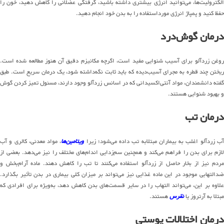
الکترولیت‌ها، می‌توانید انرژی بیشتری داشته باشید، گرفتگی عضلانی را کاهش دهید، خون را
حفظ کنید و پمپاژ انرژی مورداستفاده را به بدن خود انجام دهید.
درمان گوش‌درد
روغن زردآلو برای آسیب شنوایی مفید است، اگرچه مکانیزم دقیق آن هنوز مطالعه شده است.
ریختن چند قطره به مجرای آسیب‌دیده که باید ثابت نگه‌داشته شود، یک درمان سریع است. طبق
گفته دانشمندان، مواد آنتی‌اکسیدانی که در اسانس زردآلو وجود دارند، مسئول تمیز کردن گوش
و بهبود شنوایی هستند.
درمان تب
ب زردآلو اغلب به بیماران مبتلابه تب داده می‌شود؛ زیرا
ویتامین‌ها
، مواد معدنی، کالری و آب
لازم برای بدن را فراهم می‌کند و همچنین سم‌زدایی اندام‌های مختلف را نیز می‌دهد. بعضی از
مردم نیز از بخار حاصل از زردآلو استفاده می‌کنند تا تب را کاهش دهند. ماده آرام‌بخش و
ضدالتهابی موجود در این ماده غذایی نیز می‌تواند بر میزان کلی بیماری در بدن تأثیر بگذارد.
علاوه بر این، می‌تواند التهاب را در سایر قسمت‌های بدن کاهش دهد، به‌ویژه برای افرادی که
مبتلا به آرتروز یا
نقرس
هستند.
درمان اختلالات پوستی