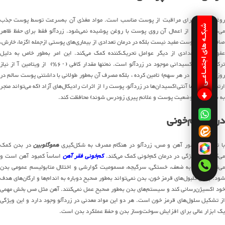
روغن زردآلو برای مراقبت از پوست مناسب است. مواد مغذی آن به‌سرعت توسط پوست جذب
شبکـه های اجتمـاعـی
می‌شود و پس از اعمال آن روی پوست با روغن پوشیده نمی‌شود. زردآلو فقط برای حفظ ظاهر
صاف و براق پوست مفید نیست بلکه در درمان تعدادی از بیماری‌های پوستی ازجمله اگزما، خارش،
عفونت‌ها و تعدادی از دیگر عوامل تحریک‌کننده کمک می‌کند. این امر به‌طور خاص به دلیل
ترکیبات آنتی‌اکسیدانی موجود در زردآلو است. نه‌تنها مقدار کافی (۶۰٪) از ویتامین آ از نیاز
روزانه شمارا ( در هر سهم) تامین کرده ، بلکه مصرف آن به‌طور طولانی با داشتنی پوست سالم در
ارتباط است، اما آنتی‌اکسیدان‌ها در زردآلو، پوست را از اثرات رادیکال‌های آزاد (که می‌تواند منجر
به بدتر شدن وضعیت پوست و علائم پیری زودرس شوند) محافظت کند.
درمان کم‌خونی
با توجه به حضور آهن و مس، زردآلو در هنگام مصرف به شکل‌گیری
هموگلوبین
در بدن کمک
ی‌کند. این ویژگی در درمان کم‌خونی کمک می‌کند.
کم‌خونی فقر آهن
اساساً کمبود آهن است و
می‌تواند منجر به ضعف، خستگی، سرگیجه، مسمومیت گوارشی و اختلال متابولیسم عمومی بدن
شود. بدون گلبول‌های قرمز خون، بدن نمی‌تواند به‌طور صحیح دوباره به اندام‌ها و ارگان‌های هدف
خود اکسیژن‌رسانی کند و سیستم‌های بدن به‌طور صحیح عمل نمی‌کنند. آهن مثل مس بخش مهمی
از تشکیل سلول‌های قرمز خون است. هر دو این مواد معدنی در زردآلو وجود دارد و این ویژگی
یک ابزار عالی برای افزایش سوخت‌وساز بدن و حفظ عملکرد بدن است.