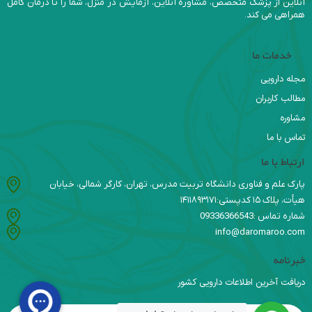
آنلاین از پزشک متخصص، مشاوره آنلاین، آزمایش در منزل، شما را تا درمان کامل
همراهی می کند.
خدمات ما
مجله دارویی
مطالب کاربران
مشاوره
تماس با ما
ارتباط با ما
پارک علم و فناوری دانشگاه تربیت مدرس، تهران، کارگر شمالی، خیابان
هیأت، پلاک ۱۵ کدپستی:۱۴۱۱۸۹۳۱۷۱
شماره تماس :09336366543
info@daromaroo.com
خبرنامه
دریافت آخرین اطلاعات دارویی کشور