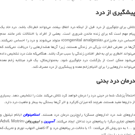
پیشگیری از درد
تلاش برای جلوگیری از درد قبل از اینکه درد اتفاق بیفتد، می‌تواند خطرناک باشد. درد حاد یک
پیام مهم است که برای زنده ماندن ضروری است. بعضی از افراد با اختلالات نادر مانند عدم
احساس درد مادرزادی (congenital analgesia) متولد می‌شوند و درد را احساس نمی‌کنند.
آن‌ها در معرض خطرات بزرگی در زندگی هستند، زیرا آن‌ها هشدارهایی را دریافت نمی‌کنند که
می‌تواند اخطاری برای به خطر افتادن زندگی یا سبب مرگ باشد. هنگامی‌که علت درد تشخیص داده
می‌شود ممکن است از بازگشت درد جلوگیری شود. به‌عنوان‌مثال، یک فرد مبتلابه زخم معده
می‌تواند داروهایی را برای التیام زخم معده و پیشگیری از درد مصرف کند.
درمان درد بدنی
احتمالاً پزشک شما در حینی درد را درمان خواهد کرد تلاش می‌کند علت را تشخیص دهد. بسیاری
از داروها مفید هستند، هرچند که میزان کارکرد و اثر آن‌ها بستگی به بیمار و ماهیت درد دارد.
اروهای ضد درد (داروهای مسکن) رایج‌ترین درمان درد هستند.
استامینوفن
(بانام تیلنول و
ام‌های تجاری دیگر) با پیام‌های درد تداخل ایجاد می‌کنند.
آسپرین
و
ایبوپروفن
(Advil، Motrin
و …) به دو روش کار می‌کنند: ۱) با دخالت در پیام‌های درد و ۲) کاهش التهاب، تورم و تحریک که
می‌تواند درد را بدتر کند.