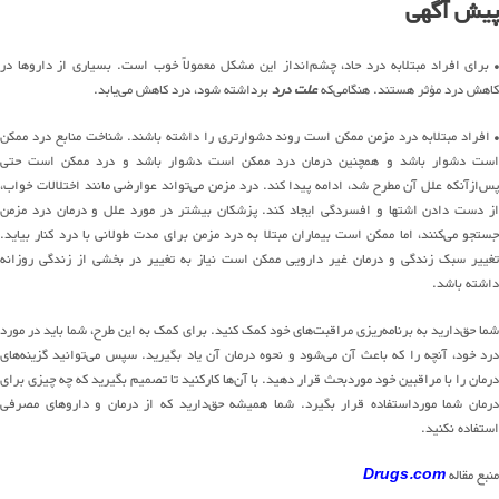
پیش آگهی
• برای افراد مبتلابه درد حاد، چشم‌انداز این مشکل معمولاً خوب است. بسیاری از داروها در
کاهش درد مؤثر هستند. هنگامی‌که
علت درد
برداشته شود، درد کاهش می‌یابد.
• افراد مبتلابه درد مزمن ممکن است روند دشوارتری را داشته باشند. شناخت منابع درد ممکن
است دشوار باشد و همچنین درمان درد ممکن است دشوار باشد و درد ممکن است حتی
پس‌ازآنکه علل آن مطرح شد، ادامه پیدا کند. درد مزمن می‌تواند عوارضی مانند اختلالات خواب،
از دست دادن اشتها و افسردگی ایجاد کند. پزشکان بیشتر در مورد علل و درمان درد مزمن
جستجو می‌کنند، اما ممکن است بیماران مبتلا به درد مزمن برای مدت طولانی با درد کنار بیاید.
تغییر سبک زندگی و درمان غیر دارویی ممکن است نیاز به تغییر در بخشی از زندگی روزانه
داشته باشد.
شما حق‌دارید به برنامه‌ریزی مراقبت‌های خود کمک کنید. برای کمک به این طرح، شما باید در مورد
درد خود، آنچه را که باعث آن می‌شود و نحوه درمان آن یاد بگیرید. سپس می‌توانید گزینه‌های
درمان را با مراقبین خود موردبحث قرار دهید. با آن‌ها کارکنید تا تصمیم بگیرید که چه چیزی برای
درمان شما مورداستفاده قرار بگیرد. شما همیشه حق‌دارید که از درمان و داروهای مصرفی
استفاده نکنید.
منبع مقاله
Drugs.com