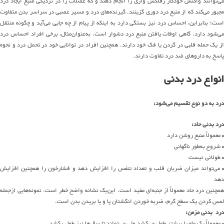
می‌توانند واکنش خودکار رفلکس واری را انجام دهند و که عضلات را در نزدیکی منبع ایجاد درد
مجبور می‌کند که از منبع درد دوری گزینند. گیرنده‌های درد و مسیر عصبی در سراسر بدن متفاوت
است؛ بنابراین، احساس درد نیز بستگی دارد به اینکه از پیام از چه جایی می‌آید و چگونه منتقل
می‌شود دارد. گاهی اوقات یافتن منبع درد دشوار است. به‌عنوان‌مثال، برخی افراد احساس درد
از یک حمله قلبی در گردن یا فک خود دارند. همچنین افراد در توانایی خود در تحمل درد و نحوه
پاسخ به داروهای ضد درد تفاوت دارند.
انواع درد بدنی
درد به دو نوع تقسیم می‌شود:
درد بدنی حاد:
• معمولاً منبع روشن دارد
• شروع به‌طور ناگهانی
• طولانی نیست
• می‌تواند میزان ضربان قلب و تعداد تنفس را افزایش دهد و فشارخون را همچنین افزایش
دهد
همچنین درد حاد معمولاً از جنبه‌ای مفید است. این‌یک نشانه واضح خطر است. نمونه‌هایی ازجمله
لمس کردن یک سطح گرم، ضربه خوردن انگشتان پا و یا بریدن بدن است.
درد بدنی مزمن:
• معمولاً یک ماه یا بیشتر طول می‌کشد ولی می‌تواند تا سال‌ها نیز طول بکشد