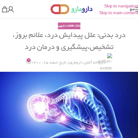
Skip to navigation
منو
Skip to main content
بانک اطلاعات دارویی
درد بدنی: علل پیدایش درد، علائم بروز،
تشخیص،پیشگیری و درمان درد
0
داروخانه آنلاین دارومارو
در تاریخ اسفند 25, 1400