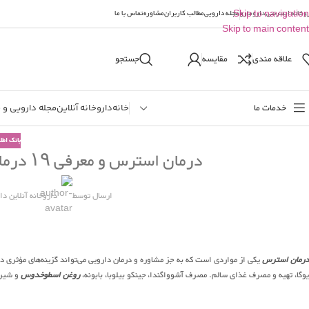
وخانه اینترنتی دارومارو
Skip to navigation
مجله دارویی
مطالب کاربران
مشاوره
تماس با ما
Skip to main content
علاقه مندی
مقایسه
جستجو
خدمات ما
خانه
داروخانه آنلاین
مجله دارویی و 
بانک اطل
درمان استرس و معرفی ۱۹ درمان خانگی برای مقابله با این مشکل
ارسال توسط
داروخانه آنلاین دا
رمان استرس
یکی از مواردی است که به جز مشاوره و درمان دارویی می‌تواند گزینه‌های مؤثری د
یوگا، تهیه و مصرف غذای سالم. مصرف آشوواگندا، جینکو بیلوبا، بابونه،
روغن اسطوخدوس
و شیری