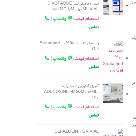
ین
لیتر 50 میلی لیتر DIXOPAQUE
320MG I/ML 50ML VIAL
استعلام قیمت:
💬 واتساپ
|
📞
تماس
یک
ژل استراتامد 10% Stratamed 10%
Gel
استعلام قیمت:
💬 واتساپ
|
📞
تماس
در
آمپول آدنوزین 3 میلی‌گرم |
ADENOSINE 3MG/ML (2ML)
INJ
استعلام قیمت:
💬 واتساپ
|
📞
تماس
اد
ار
CEFAZOLIN 1 GR VIAL