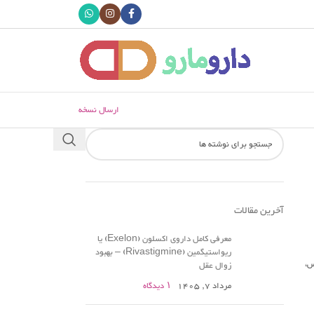
ارسال نسخه
آخرین مقالات
معرفی کامل داروی اکسلون (Exelon) یا
ریواستیگمین (Rivastigmine) – بهبود
س،
زوال عقل
مرداد 7, 1405
۱ دیدگاه