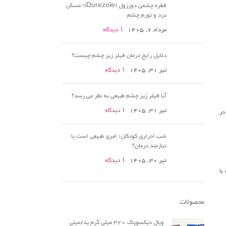
قطره چشمی دورزول (Durezole)؛ مسکن
درد و تورم چشم
مرداد 7, 1405
۱ دیدگاه
دلایل رایج درمان فیلر زیر چشم چیست؟
تیر 31, 1405
۱ دیدگاه
آیا فیلر زیر چشم طبیعی به نظر می رسد؟
تیر 31, 1405
۱ دیدگاه
در
شب ادراری کودکان؛ امری طبیعی است یا
نیازمند درمان؟
تیر 30, 1405
۱ دیدگاه
با
محصولات
ویال دیکسوپاک 320 میلی گرم ید/میلی