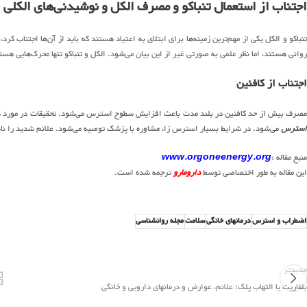
اجتناب از استعمال تنباکو و مصرف الکل و نوشیدنی‌های الکلی
تنباکو و الکل یکی از مهم‌ترین زمینه‌ها برای ابتلای به اعتیاد هستند که باید از آن‌ها اجتناب ک
روانی هستند، اما نظر علمی به صورتی غیر از این بیان می‌شود. الکل و تنباکو تنها محرک‌هایی هس
اجتناب از کافئین
مصرف بیش از حد کافئین در بلند مدت باعث افزایش سطوح استرس می‌شود. تحقیقات در مورد دان
استرس
می‌شود. در شرایط بسیار استرس زا، مشاوره با پزشک توصیه می‌شود. علائم شدید را ناد
منبع مقاله :
www.orgoneenergy.org
این مقاله به طور اختصاصی توسط
دارومارو
ترجمه شده است.
اضطراب و استرس
درمانهای خانگی
سلامت
مجله روانشناسی
جدیدتر
بلفاریت یا التهاب پلک؛ علائم، عوارض و درمانهای دارویی و خانگی