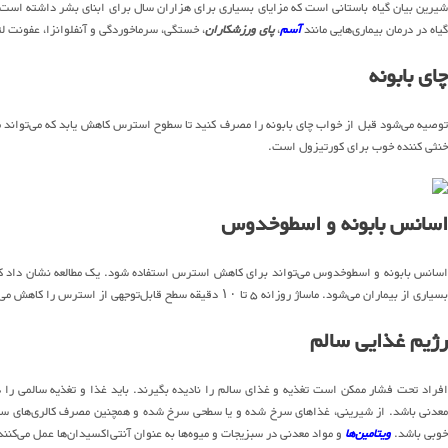
شیرین بیان گیاه باستانی است که مزایای بسیاری برای هزاران سال برای ابنای بشر داشته اس
گیاه در درمان بیماری‌هایی مانند
آسم
،
پای ورزشکاران
، خستگی، سرماخوردگی و آنفلوانزا، عفونت ل
چای بابونه
توصیه می‌شود قبل از خواب چای بابونه را مصرف کنید تا سطوح استرس کاهش یابد که می‌تواند 
خنثی کننده خوب برای کورتیزول است.
اسانس بابونه و اسطوخدوس
اسانس بابونه و اسطوخدوس می‌تواند برای کاهش استرس استفاده شود. یک مطالعه نشان داد 
بسیاری از بیماران می‌شود. ماساژ روزانه ۵ تا ۱۰ دقیقه سطح قابل‌توجهی از استرس را کاهش می‌دهد.
رژیم غذایی سالم
افراد تحت فشار ممکن است تغذیه و غذای سالم را نادیده بگیرند. باید غذا و تغذیه سالمی را دا
معدنی باشد. از شیرینی، غذاهای سرخ شده و یا سطحی سرخ شده و همچنین مصرف کالری‌های ساده 
خوبی باشد.
ویتامین‌ها
و مواد معدنی در سبزیجات و میوه‌ها به عنوان آنتی‌اکسیدان‌ها عمل می‌کن