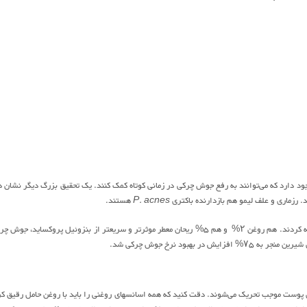
د دارد که می‌توانند به رفع جوش چرکی در زمانی کوتاه کمک کنند. یک تحقیق بزرگ دیگر نشان د
د. رزماری و علف لیمو هم بازدارنده باکتری
P. acnes
هستند.
یک تحقیق قابلیتهای ضد آکنه روغن ریحان معطر، بنزوئیل پروکساید ۱۰% و یک دارونما را مقایسه کردند. هم روغن ۲% و هم ۵% ریحان معطر موثرتر و سریعتر از بنزوئیل پروکساید، ج
ود نرخ جوش چرکی شد.
پوست موجب تحریک می‌شوند. دقت کنید که همه اسانسهای روغنی را باید با روغن حامل رقیق کر