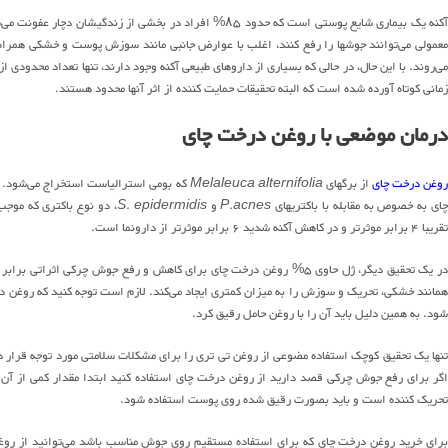
آکنه یک بیماری شایع پوستی است که حدود ۸۵% افراد در بخشی 
معمولی می‌توانند جوشها را رفع کنند، اغلب با عوارض جانبی مانند سوزش پوست و خشکی همراه
می‌روند. با این حال، در حالی که بسیاری از داروهای طبیعی آکنه وجود دارند، تنها تعداد محدودی 
زمانی کوتاه آورده شده است که البته تحقیقات حمایت کننده از اثر آنها محدود هستند.
درمان موضعی با روغن درخت چای
وغن درخت چای
از برگهای
Melaleuca alternifolia
که بومی استرالیاست استخراج می‌شود. ا
ای به خصوص به مقابله با باکتریهای
P.acnes
و
S. epidermidis
تقریبا ۴ برابر موثرتر و در کاهش آکنه شدید ۶ برابر موثرتر از دارونما است.
همانند خشکی، تحریک و سوزش را به میزان کمتری ایجاد می‌کند. لازم است توجه کنید که روغن
شود. به همین دلیل باید آن را با روغن حامل رقیق کرد.
تنها یک تحقیق کوچک استفاده مضوعی از روغن تی تری را برای مشکلات سلامتی مورد توجه قرار د
اگر برای رفع جوش چرکی قصد دارید از روغن درخت چای استفاده کنید ابتدا مقدار کمی از آ
تحریک کننده است و باید بصورت رقیق شده روی پوست استفاده شود.
برای خرید روغن درخت چای که برای استفاده مستقیم روی جوش مناسب باشد می‌توانید از روغن در