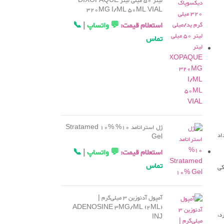
لیتر 50 میلی لیتر DIXOPAQUE
320MG I/ML 50ML VIAL
استعلام قیمت:
💬 واتساپ
|
📞
تماس
ژل استراتامد 10% Stratamed 10%
اد
Gel
استعلام قیمت:
💬 واتساپ
|
📞
تماس
وش چرکی
آمپول آدنوزین 3 میلی‌گرم |
ADENOSINE 3MG/ML (2ML)
د،
INJ