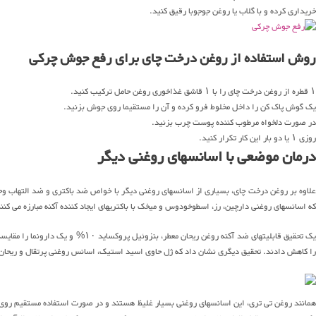
خریداری کرده و با گلاب یا روغن جوجوبا رقیق کنید.
روش استفاده از روغن درخت چای برای رفع جوش چرکی
۱ قطره از روغن درخت چای را با ۱ قاشق غذاخوری روغن حامل ترکیب کنید.
یک گوش پاک کن را داخل مخلوط فرو کرده و آن را مستقیما روی جوش بزنید.
در صورت دلخواه مرطوب کننده پوست چرب بزنید.
روزی ۱ یا دو بار این کار تکرار کنید.
درمان موضعی با اسانسهای روغنی دیگر
علاوه بر روغن درخت چای، بسیاری از اسانسهای روغنی دیگر با خواص ضد باکتری و ضد التهاب وجو
که اسانسهای روغنی دارچین، رز، اسطوخودوس و میخک با باکتریهای ایجاد کننده آکنه مبارزه می کنن
را کاهش دادند. تحقیق دیگری نشان داد که ژل حاوی اسید استیک، اسانس روغنی پرتقال و ریحان شیرین منجر به ۷۵% افزایش در بهب
همانند روغن تی تری، این اسانسهای روغنی بسیار غلیظ هستند و در صورت استفاده مستقیم روی 