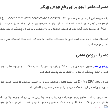
مصرف مخمر آبجو برای رفع جوش چرکی
ک سویه خاص ا زمخمر آبجو به نام
Saccharomyces cerevisiae Hansen CBS
۸۰% افرادی که مخمر آبجو مصرف کردند، جوشها یا درمان شدند یا به میزان چشمگیری بهتر شدند، در حالی که تنها ۲۶% افراد گروه دارونما بهبود یافته بودند.
تحقیقات نشان داده مخمر آبجو هیچ عارضه جانبی ندارد اما عده کمی هم ایجاد کمی گاز، نفخ یا سر
معتبر مراجعه کنید.
مصرف روغن ماهی
وغنهای ماهی
کند، از جوش پیشگیری کند و به حفظ رطوبت پوست کمک کند.
صورت روزانه در طی ۱۰ هفته، جوشها را در تمامی ۴۵ بیمار کاهش داد.
مقدار بالاتری از EPA و DHA را مصرف کنید تا بهتر جوشها را درمان کنید. برای خرید مکمل ماهی به داروخانه‌ها یا فروشگاه‌های آنلاین مراجعه کنید.