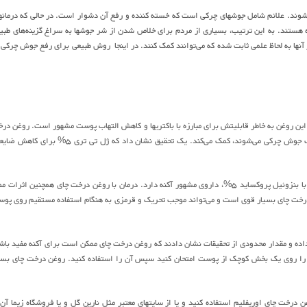
از زندگیشان دچار عفونت می‌شوند. علائم شامل جوشهای چرکی است که خسته کننده و رفع آن دشوار است. در حالی که درمان
 هستند. به این ترتیب، بسیاری از مردم برای خلاص شدن از شر جوشها به سراغ گزینه‌های طبی
از آنها به لحاظ علمی ثابت شده که می‌توانند کمک کنند. در اینجا روش طبیعی برای رفع جوش چرکی 
ین روغن به خاطر قابلیتش برای مبارزه با باکتریها و کاهش التهاب پوست مشهور است. روغن در
، دو نوع باکتری که موجب جوش چرکی می‌شوند، کمک می‌کند. یک تحقیق نشان داد که ژل تی تری ۵% برای
در یک تحقیق دیگر، ژل حاوی ۵% روغن درخت چای برای کاهش و رفع جوش چرکی اثراتی برابر با بنزوئیل پروکساید ۵%، داروی مشهور آکنه دارد. درمان با روغن درخت چای همچنین اثر
 درخت چای بسیار قوی است و می‌تواند موجب تحریک و قرمزی به هنگام استفاده مستقیم روی پو
اده و مقدار محدودی از تحقیقات نشان دادند که روغن درخت چای ممکن است برای آکنه مفید باش
ن را روی یک بخش کوچک از پوست امتحان کنید سپس آن را استفاده کنید. روغن درخت چای بسی
خت چای اوریفلیم استفاده کنید و یا از سایتهای معتبر مثل نارین گل و یا فروشگاه زیما آن 