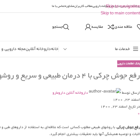
وخانه اینترنتی دارومارو
Skip to navigation
مجله دارویی
مطالب کاربران
مشاوره
تماس با ما
Skip to main content
علاقه مندی
مقایسه
جستجو
خدمات ما
خانه
داروخانه آنلاین
مجله دارویی و 
بانک اطلاعات دارویی
رفع جوش چرکی با ۴ درمان طبیعی و سریع و روشهای موثر دیگر
ارسال توسط
داروخانه آنلاین دارومارو
اسفند 23, 1400
در تاریخ اسفند 23, 1400
0
فع جوش چرکی
با روشهای طبیعی مطلوب کسانی است که علاقه‌ای به استفاده از داروهای طبی و ت
اثبات و توصیه همیشگی آنها باید تحقیقات بیشتری انجام گیرد.