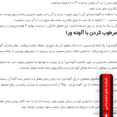
چای سبز را در آب جوش به مدت ۳ تا ۴ دقیقه دم کنید.
بگذارید چای سرد شود.
با استفاده از گلوله پنبه‌ای آن را روی صورت بزنید یا آن را در بطری اسپری ریخته و روی پوست 
به مدت ۱۰ دقیقه یا یک شب تا صبح بگذارید بماند بعد صورت را با آب سرد بشویید.
آن را یک یا دو بار در روز استفاده کنید. این محلول خانگی را به مدت نهایتا ۲ هفته می‌توان در یخچال نگهداری کرد.
مرطوب کردن با آلوئه ورا
آلوئه ورا یک گیاه گرمسیری است که برگهای آن یک نوع ژل شفاف تولید می‌کنند. وقتی که ژل آلوئه
زخم را تسریع می‌کند. به همین خاطر درمانی محبوب برای بسیاری از بیماریهای پوستی از جمله پ
تحقیقات محدودی در مورد قابلیت آلوئه ورا برای مبارزه با جوشها به خصوص وجود دارد اما تحقی
فنول و سولفور است که همگی آنها بازدارنده باکتریهای ایجاد کننده جوش هستند.
در یک تحقیق، غلظتهای متفاوتی از ژل آلوئه ورا به روغن ریحان معطر و و خواص ضد آکنه آن بیشت
شبکـه های اجتمـاعـی
مشتق شده است.
اگر چه ژل آلوئه ورا به خودی خود در درمان جوش موثر نیست اما اثرات ضد آکنه روغن ریحان معطر
ببرد اما به هنگامی که با داروها و درمانهای دیگر ترکیب شود، موثرتر خواهد بود.