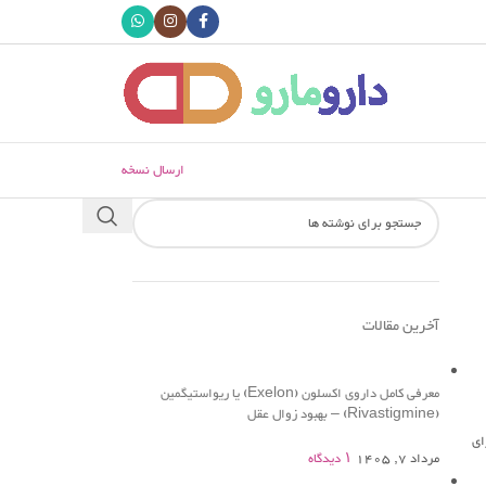
ارسال نسخه
آخرین مقالات
معرفی کامل داروی اکسلون (Exelon) یا ریواستیگمین
(Rivastigmine) – بهبود زوال عقل
ای
مرداد 7, 1405
۱ دیدگاه