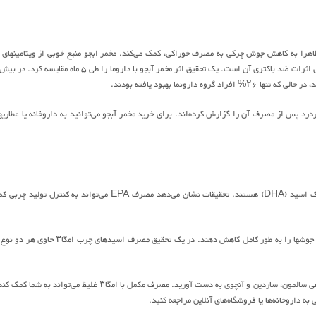
کروم، مس، آهن و روی است. البته قابلیت آن برای درمان جوشهای چرکی به احتمال زیادی به دلیل اثرات ضد باکتری آن است. یک تحقیق اثر مخمر آبجو با داروما را طی ۵ ماه مقای
درد پس از مصرف آن را گزارش کرده‌اند. برای خرید مخمر آبجو می‌توانید به داروخانه یا عطاریه
حاوی اسیدهای چرب امگا۳ اپیکوساپنتائنوئیک اسید (EPA) و دوکوساهگزائنوئیک اسید (DHA) هستند. تحقیقات نشان می‌دهد مصرف EPA می‌تواند به کنترل تول
میزان بالای EPA و DHA نیز باعث کاهش عواملی مربوط به التهاب می‌شود که ممکن است خطر جوشها را به طور کامل کاهش دهند. در یک تحقیق مصرف اسیدهای چرب 
شما می‌توانید اسیدهای چرب را بوسیله خوردن گردو، تخم شربتی هندی (چیا)، پودر تخم کتان، ماهی سالمون، ساردین و آنچوی به دست آورید. مصرف مکمل با امگا۳ غلیظ می‌تواند به 