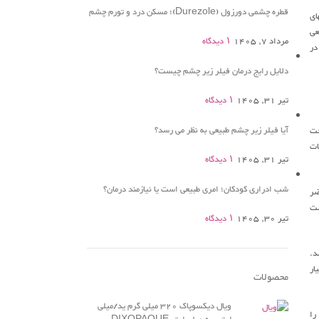
قطره چشمی دورزول (Durezole)؛ مسکن درد و تورم چشم
های
عی
مرداد 7, 1405
۱ دیدگاه
در
دلایل رایج درمان فیلر زیر چشم چیست؟
تیر 31, 1405
۱ دیدگاه
آیا فیلر زیر چشم طبیعی به نظر می رسد؟
خت
 کاهش ضایعات
تیر 31, 1405
۱ دیدگاه
شب ادراری کودکان؛ امری طبیعی است یا نیازمند درمان؟
ات مضر
ست
تیر 30, 1405
۱ دیدگاه
د.
ار
محصولات
ویال دیکسوپاک 320 میلی گرم ید/میلی
را