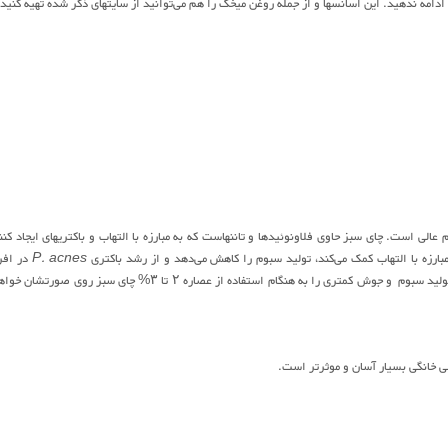
مه ندهید. این اسانسها و از جمله روغن میخک را هم می‌توانید از سایتهای ذکر شده تهیه کنید.
لی است. چای سبز حاوی فلاونوئیدها و تاننهاست که به مبارزه با التهاب و باکتریهای ایجاد کنن
P. acnes
در افر
مستعد آکنه جلوگیری می‌کند. تحقیقات چندگانه نشان می‌دهد افراد مبتلا به آکنه به میزان زیادی تولید سبوم و جوش کمتری را به هنگام استفاده از عصاره ۲ تا ۳% چای سبز روی ص
ی خانگی بسیار آسان و موثرتر است.