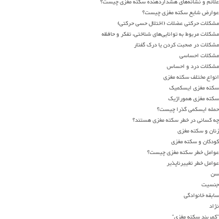
علائم و
نشانه
های
هشداردهنده سکته مغزی چیست؟
عوارض شایع سکته مغزی چیست؟
مشکلات حرکتی عضلات
(
اختلال حسی حرکتی
)
مشکلات مربوط به
توانایی‌های
شناخت
ی
، تفکر
و
حافظه
مشکلات در صحبت کردن یا درک گفتار
مشکلات احساسی
مشکلات درد و احساس
انواع مختلف سکته مغزی
سکته مغزی ایسکمیک
سکته مغزی هموراژیک
حمله ایسکمی گذرا چیست؟
چه کسانی در خطر سکته مغزی هستند؟
زنان و سکته مغزی
کودکان و سکته مغزی
عوامل خطر سکته مغزی چیست؟
عوامل خطر تغییرناپذیر
سن
جنسیت
سابقه خانوادگی
نژاد
“
کمربند سکته مغزی
“