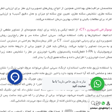
تخصصان
مراقبت
های
بهداشتی همچنین از انواع
روش
های
تصویربرداری مغز برای ارزیابی خطر
کته مغزی، تشخیص سکته مغزی، تعیین نوع سکته
(
و میزان و محل دقیق آسیب
)
و ارزیابی
افراد برای مطالعات بالینی و
انتخاب
بهترین درمان استفاده
می
کنند
.
وموگرافی کامپیوتری
(CT)
از اشعه ایکس و رایانه برای ایجاد
مجموعه
ای
از تصاویر مقطعی از
ندام
ها
،
استخوان
ها
و بافت استفاده
می
کند
.
سی
تی
اسکن
ساده سر و مغز
رایج
ترین
روش
صویربرداری برای رد
یابی
خونریزی است
. CT
در اکثر
بیمارستان
ها
به
راحتی
در دسترس است
و به سرعت تصاویر را تولید
می
کند
.
پزشکان باید قبل از تجویز برخی از داروها، مانند درمان
رومبولیتیک یا
t-PA (
فعال
کننده
پلاسمینوژن بافتی
)
خونریزی در مغز را تشخیص دهند
زیرا
ممکن است خونریزی را افزایش داده و سکته هموراژیک را بدتر کند
.
ا
استفاده
تزریق ماده حاجب استاندارد
(
رنگ
)
،
سی
تی
اسکن
می
تواند
عروق خونی بزرگ را نشان
هد و مشخص
ک
ند که آیا انسداد وجود دارد یا خیر
.
تزریق ماده حاجب همچنین
می
تواند
برای تهیه
قشه
های
پرفیوژن
(دیکشنری
آبادیس
:
تراوش پلاسما از درون مویرگ به بیرون، بر اثر فشار
نیاز به داروی خاص دارید؟
با ما
یدرواستاتیک
.)
خون
ی
مغز استفاده شود که بافت
زنده بادوام را از
بافتی که آسیب دیده است،
صحبت کنید
میز می‌دهد
.
مطالعه
ای
که اخیراً توسط
NINDS
تأمین شده است نشان داد که این تکنیک که
صویربرداری پرفیوژن نامیده
می
شود
،
می
تواند
برخی از بیماران را که حتی چند ساعت پس از
شروع سکته مغزی از
روش
های
برداشتن لخته از عروق بزرگ سود
می
برند
، شناسایی کند
.
د | ثبت‌نام
واتس اپ
ارسال نسخه
جستجو
تصویربرداری
تشدید
مغناطیسی
(MRI)
از
میدان
های
مغناطیسی و امواج رادیویی برای تولید