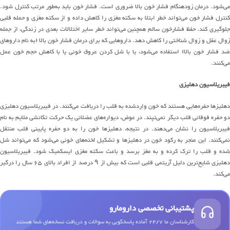
ی
شود
.
درمان زودهنگام
فشار خون بالا
ضروری است
.
فشار خون باید
به
طور
مرتب کنترل شود
.
کنترل فشار خون
می
تواند
خطر ابتلا به سکته مغزی را کاهش داده و از سکته مغزی و حمله قلبی
لوگیری کند
.
حفظ فشارخون سالم همچنین م
ی‌تواند
خطر سایر اختلالات بعدی در زندگی، از جمله
زوال عقل و زوال شناختی را کاهش دهد
.
داروهایی که برای درمان فشار خون بالا
(
به نام داروهای
د فشار خون بالا
)
استفاده
می
شود
، یا با شل کردن عروق خونی یا
با ک
اهش
حجم خون عمل
می
کن
ن
د
.
فیبریلاسیون دهلیزی
هلیزها
حفره
هایی
هستند که خون واردشده به قلب را دریافت
می
کنند
.
در فیبریلاسیون دهلیزی
و حفره فوقانی قلب دیگر
نمی
تپند
.
در عوض،
دیواره
های
عضلانی یک حرکت تکا
نشی ملایم
به نام
یبریلاسیون را نشان
می
دهند
.
در نتیجه، دهلیزها خون را به دو حفره پایینی قلب منتقل
می
کنند
.
این منجر به رکود خون در دهلیزها و تشکیل
لخته
های
خونی
می
شود
که
می
تواند
شل
شده و قلب را ترک کرده و به مغز برسد و باعث سکته مغزی ایسکمیک شود
.
فیبریلاسیون
هلیزی
شایع
ترین
دلیل
آریتمی قلبی است که بیش از
۹
درصد از افراد بالای
۶۵
سال را درگیر
می
کند
.
پشتیبانی تخصصی دارومارو
کارشناسان ما 24/7 آماده پاسخگویی به سوالات و دریافت نسخه‌های شما هستند