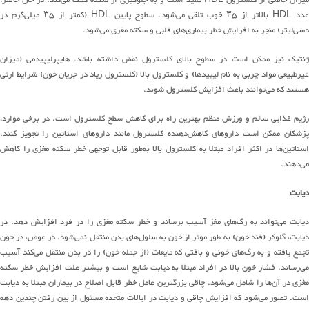
میزان
خاصی از کلسترول
HDL
مفید است و به جلوگیری از سکته کمک
می
کند
.
در حال حاضر،
دد
HDL
بالاتر از
۳۵
خوب تلقی
می
شود
.
سطوح پایین
HDL (
کمتر از
۳۵
میلی
گرم
در
دسی
لیتر
)
منجر به افزایش خطر
بیماری
های
قلبی و سکته مغزی
می
شود
.
نتیک
نیز
ممکن است در سطوح بالای کلسترول نقش داشته باشد
.
هایپرلیپیدمی
(
میزان
یرطبیعی مواد چربی به نام لیپیدها
)
و کلسترول بالا
(
کلسترول زیاد در جریان خون
)
شرایط ارثی
هستند که
می
توانند
باعث افزایش کلسترول شوند
.
رژیم غذایی سالم و ورزش منظم بهترین راه برای کاهش سطح کلسترول است
.
در برخی موارد،
زشکان ممکن است داروهای
کاهش
دهنده
کلسترول مانند داروهای استاتین را تجویز کنند
.
ستاتین
ها
در اکثر افراد مبتلا به کلسترول بالا
به
طور
قابل توجهی خطر سکته مغزی را کاهش
می
دهند
.
دیابت
دیابت
می
تواند
به
رگ
های
مغز آسیب برساند و خطر سکته مغزی را در فرد افزایش دهد
.
در
یابت، گلوکز
(
قند خون
)
به طور موثر از خون به
سلول
های
بدن منتقل
نمی
شود
.
در عوض، در خون
جمع
یافته و
به
رگ
های
خونی و بافتی که مایعات
(
از جمله خون
)
را در بدن منتقل
می
کند
آسیب
می‌رساند
.
فشار خون بالا در افراد مبتلا به دیابت شایع است و
بیشتر
علت افزایش خطر سکته
مغزی
در
آن
ها
را شامل می‌شود
.
چاقی بزرگترین عامل خطر قابل اصلاح
در بیماران مبتلا به
دیابت
است
.
تصور
می
شود
که افزایش چاقی و دیابت در ایالات متحده مسئول
از بین رفتن
چندین دهه