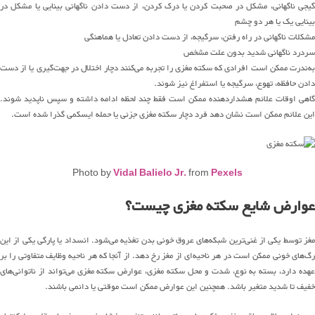
گیجی ناگهانی، مشکل در صحبت کردن یا
درک
کردن،
از
دست دادن ناگهانی بینایی یا مشکل در
بینایی
یک یا هر دو چشم
مشکلات ناگهانی در راه رفتن، سرگیجه، از دست دادن تعادل یا هماهنگی
سردرد ناگهانی شدید بدون علت مشخص
به
ندرت
ممکن است
افرادی که
سکته مغزی
را تجربه می‌کنند
دچار اختلال در
جهت
گیری
یا از دست
دادن حافظه، تهوع، سرگیجه یا استفراغ
نیز
شوند
.
گاهی اوقات علائم هشداردهنده ممکن است فقط چند لحظه ادامه داشته و سپس ناپدید شوند
.
این علائم
م
مکن است
نشان
ده
د
فرد دچار سکته مغزی جزئی یا حمله ایسکمی گذرا شده است
.
Photo by
Vidal Balielo Jr.
from
Pexels
عوارض شایع سکته مغزی چیست؟
مغز توسط یکی از
غنی
ترین
شبکه
های
عروق خونی بدن تغذیه
می
شود
.
انسداد یا پارگی یکی از این
گ
های
خونی ممکن است در هر
ناحیه
ای
از مغز رخ دهد
.
از آنجا که هر ناحیه وظایف متفاوتی را بر
هده دارد، بسته به نوع، شدت و محل سکته مغزی، عوارض سکته مغزی م
ی‌تواند
از
ناتوانی
های
خفیف تا شدید متغیر باشد
.
همچنین این عوارض
ممکن است موقتی یا دائمی باشند
.