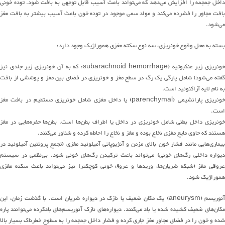
اخل جمجمه را افزایش
می
دهد
که
می
تواند
باعث آسیب قابل توجهی به بافت شود
.
توده خون
ی
افت مجاور را فشرده
می
کند
و مواد سمی موجود در توده خون باعث آسیب بیشتر به بافت مغز
می
شود
.
بسته به محل وقوع خونریزی، سه نوع سکته مغزی هموراژیک وجود دارد
:
ونریزی
زیر عنکبوتیه
(subarachnoid hemorrhage:
که به آن خونریزی زیر جلدی نیز
فته
می
شود
)
شامل پارگی یک رگ در سطح مغز و خونریزی در فضای بین مغز و پوششی از بافت
به نام لایه آراکنوئید است
.
ونریزی پارانشیمی
(parenchymal)
یا داخل مغزی شامل خونریزی مستقیم در بافت مغز
است
.
ونریزی داخل بطنی شامل خونریزی در داخل یا اطراف
بطن
ها
است
.
بطن‌ها
حفره
هایی
در مغز
هستند که حاوی مایع مغزی نخاع بوده و مغز و نخاع را احاطه کرده و
شناور
می
‌کن
ند
.
یماری‌هایی
مانند فشار خون بالا
ی مزمن
و آنژیوپاتی آمیلوئید مغزی
(
تجمع پروتئین آمیلوئید در
دیواره داخلی
رگ
های
خونی
)
می
تواند
باعث ترکیدن
رگ
های
خونی شود
.
بی
نظمی
در سیستم
روقی مغز
(
شبکه
شریان
ها
، وریدها و عروق خونی کوچکتر
)
نیز
می
تواند
باعث سکته مغزی
هموراژیک شود
.
نوریسم
(aneurysm)
یک
مکان
ضعیف یا نازک در دیواره شریان است
.
با گذشت زمان، این
مکان‌های
ضعیف کشیده شده یا با
د
می
‌کن
ند
.
دیواره
های
نازک
آنوریسم
های
باد
کرده
می
توانند
پاره
ده و خون را در فضای مجاور مغز جاری کرده و فشار داخل جمجمه را به سطوح خطرناک
بسیار
بالا