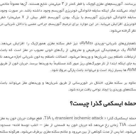
رسانند
.
آنوریسم
های
مغزی کوچک، با قطر کمتر از
۳
میلی
متر
، شایع هستند
.
آن
ها
معمولاً علائم
ی
یجاد
نمی
کنند
مگر اینکه سابقه خانوادگی
خونریزی
آنوریسم وجود داشته باشد
.
در صورت وجود
ابقه خانوادگی
خونریزی
آنوریسم یا بزرگ بودن آنوریسم
(
قطر بیش از
۷
میلی
متر
)
خطر
ونریزی افزایش
می
یابد
.
در این موارد
برای
ترمیم آنوریسم
،
جراحی عصبی یا داخل شریانی در
نظر گرفته
می
شود
.
اهنجاری
های
شریانی
–
وریدی
(AVMs)
نیز
خطر سکته مغزی هموراژیک را افزایش
می
دهد
.
AV
یک
درهم
تنید
گی
غیرطبیعی و مخروطی از
رگ
های
خونی معیوب در مغز است که باعث
رتباطات نامنظم بین
شریان
ها
و وریدها
می
شود
.
اتصالات نامنظم به خون شریانی اجازه
می
دهد
تا
ه جای اینکه ابتدا از تار
مویرگ
های
ریز عبور کند مستقیماً به وریدها برسد
.
جریان خون از طریق
AVM
ها بسیار زیاد است و
می
تواند
باعث پارگی عروق شود
.
لاوه بر سکته مغزی، اختلال در
خون
رسانی
از طریق
شریان
ها
و وریدهای مغز
می
تواند
باعث
سکته
های
وریدی یا
ایجاد
نواحی بافت مرده شود
.
حمله ایسکمی گذرا چیست؟
مله ایسکمیک گذرا
( transient ischemic attack)
یا
TIA
، قطع موقت جریان خون به مغز
است
. TIA
زمانی
رخ
می
دهد
که
جریان خون به قسمتی از مغز – اغلب توسط لخته- مسدود
می
شود
، اما پس از مدت کوتاهی از بین
می
رود
و علائم سکته مغزی برطرف
می
شود
.
هرگونه سکته