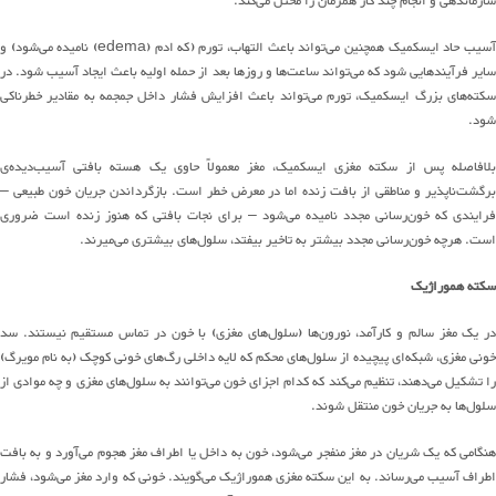
سازماندهی و انجام چند کار
همزمان
را مختل
می‌
کند
.
سیب حاد ایسکمیک همچنین
می
تواند
باعث التهاب، تورم
(
که ادم
(edema)
نامیده
می
شود
)
و
سایر فرآیندهایی شود که
می
تواند
ساعت
ها
و
روزها بعد از
حمله
اولیه باعث ایجاد آسیب شود
.
در
کته
های
بزرگ ایسکمیک، تورم
می
تواند
باعث افزایش فشار داخل جمجمه به
مقادیر
خطرناک
ی
شود
.
بلافاصله پس از سکته مغزی ایسکمیک، مغز معمولاً حاوی یک هسته بافتی
آسیب
‌دیده‌ی
رگشت‌ناپذیر
و
مناطقی
از بافت زنده اما در معرض خطر است
.
بازگرداندن جریان خون طبیعی
–
فرایندی که
خون
رسانی
مجدد نامیده
می
شود
–
برای نجات بافتی که هنوز زنده است ضروری
است
.
هرچه
خون
رسانی
مجدد
بیشتر
به تاخیر بیفتد،
سلول
های
بیشتری
می
میرند
.
سکته هموراژیک
ر یک مغز سالم و
کارآمد
،
نورون
ها
(
سلول
های
مغزی
)
با خون در تماس مستقیم نیستند
.
سد
خونی مغزی،
شبکه
ای
پیچیده از
سلول
های
محکم که لایه داخلی
رگ
های
خونی کوچک
(
به نام مویرگ
)
را تشکیل
می
دهند
، تنظیم
می
کند
که کدام
اجزای
خون
می
توان
ن
د
به
سلول
های
مغزی و چه موادی
از
سلول‌ها
به جریان خون منتقل
شو
ن
د
.
نگامی که یک شریان در مغز منفجر
می
شود
، خون به داخل یا اطراف مغز هجوم
می
آورد
و به بافت
طراف آسیب
می
رساند
.
به این سکته مغزی هموراژیک
می
گویند
.
خونی که وارد مغز
می
شود
، فشار