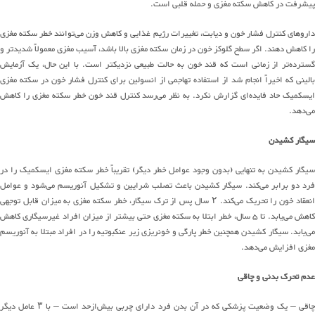
پیشرفت در کاهش سکته مغزی و حمله قلبی است
.
اروهای کنترل فشار خون و دیابت، تغییرات رژیم غذایی و کاهش وزن
می
توانند
خطر سکته مغزی
ا کاهش دهند
.
اگر سطح گلوکز خون در زمان سکته مغزی بالا باشد، آسیب مغزی معمولاً شدیدتر و
گسترده
تر
از زمانی است که قند خون به حالت طبیعی نزدیکتر است
.
با این حال، یک آزمایش
بالینی
که
اخیراً
انجام شد
از استفاده تهاجمی از انسولین برای کنترل فشار خون در سکته مغزی
یسکمیک حاد
فایده‌ای
گزارش نکرد
.
به نظر
می
رسد
کنترل قند خون خطر سکته مغزی را کاهش
می
دهد
.
سیگار کشیدن
سیگار کشیدن به تنهایی
(
بدون وجود عوامل خطر دیگر
)
تقریباً خطر سکته مغزی ایسکمیک را در
رد دو برابر
می
کند
.
سیگار کشیدن باعث تصلب شرایین و تشکیل آنوریسم
می
شود
و عوامل
نعقاد خون را تحریک
می
کند
. ۲
سال پس از ترک سیگار، خطر سکته مغزی به میزان قابل توجهی
کاهش
می
یابد
.
تا
۵
سال، خطر
ابتلا به سکته مغزی
حتی بیشتر از میزان افراد غیرسیگاری کاهش
ی
یابد
.
سیگار کشیدن همچنین خطر پارگی و خونریزی زیر عنکبوتیه را در افراد مبتلا به آنوریسم
مغزی افزایش
می
دهد
.
عدم تحرک بدنی و چاقی
اقی
–
یک وضعیت پزشکی که در آن
بدن
فرد دارای چربی
بیش
از
حد است
–
با
۳
عامل دیگر