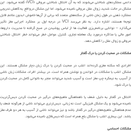
ائمی عملکرد
های
شناختی
می
شوند
که به آن اختلال شناختی عروقی
(VCI)
گفته
می
شود
.
این
شکل
در حالت شدی
د،
زوال عقل عروقی
نامیده می‌شود
، اما
این مشکل درواقع
به کاهش تدریجی
عملکرد ذهنی
در طول زمان
ناشی از
سکته
های
متعدد
که
برخی
از آن‌ها
خاموش
(
بدون علائم قابل
وجه
)
هستند
، اشاره دارد
.
به نظر
می
رسد
VCI
در درجه اول بر عملکرد اجرایی مغز تأثیر
می
گذارد
–
توانایی
برنامه
ریزی
فعالیت ها از لباس پوشیدن در صبح
گرفته
تا مدیریت داروها،
مور مالی یا مذاکره درمورد یک معامله تجاری
.
کنترل عوامل خطر
می
تواند
خطر اختلال شناختی
عروقی و زوال عقل را کاهش دهد
.
مشکلات در صحبت کردن یا درک گفتار
فرادی که سکته مغزی
کرده
اند
اغلب در صحبت کردن یا درک زبان دچار مشکل هستند
.
این
شکل
اغلب با مشکلات در خواندن و نوشتن همراه است
.
در بیشتر افراد، مشکلات زبان ناشی
ز آسیب به نیمکره چپ مغز است و آسیب شدید
می
تواند
منجر به ناتوانی کامل در صحبت کردن
یا درک شود
.
ختلال در گفتار به دلیل ضعف یا ناهماهنگی
ماهیچه
های
درگیر در صحبت کردن
دیس
آرتریت
امیده
می
شود
و یک مشکل فیزیکی است نه زبانی
.
دیس
ارتری
می
تواند
ناشی از هرگونه ضعف یا
دم هماهنگی
ماهیچه
های
درگیر در
گفتار باشد و
نیز
می
تواند
ناشی از آسیب به هر دو طرف مغز
باشد
.
این بیماری اغلب با مشکل بلع همراه است که
دیس
فاژی
نامیده
می
شود
.
مشکلات احساسی