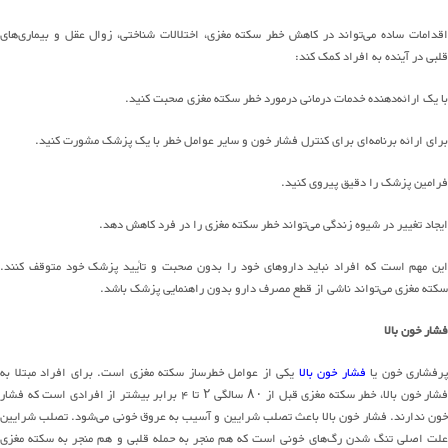
قدامات ساده
می
تواند
در کاهش خطر سکته مغزی، اختلالات شناختی، زوال عقل و
بیماری
های
قلبی در آینده
به افراد
کمک کند
:
با یک
ارائه
دهنده
خدمات درمانی
در
مورد
خطر سکته مغزی صحبت کنید
.
برای ارائه
برنامه
ای
برای کنترل فشار خون و سایر عوامل خطر با یک
پزشک
مشورت
کنید
.
فرامین پزشک را دقیق پیروی کنید
.
ایجاد تغییر در شیوه زندگی
می
تواند
خطر سکته مغزی را در فرد کاهش دهد
.
این مهم است که افراد نباید داروهای خود را بدون صحبت و تأیید پزشک خود متوقف کنند
.
سکته مغزی
می
تواند
ناشی از قطع مصرف دارو بدون راهنمایی پزشک باشد
.
فشار خون بالا
پرفشاری خون یا
فشار خون بالا
یکی از عوامل خطرساز سکته مغزی است
.
برای افراد مبتلا به
شار خون بالا، خطر سکته مغزی قبل از
۸۰
سالگی
۲
تا
۴
برابر بیشتر از افرادی است که فشار
ون ندارند
.
فشار خون بالا باعث تصلب شرایین
و
آسیب به عروق خونی
می
شود
.
تصلب شرایین
لت اصلی تنگ شدن
رگ
های
خونی است که هم منجر به حمله قلبی و هم
منجر به
سکته مغزی