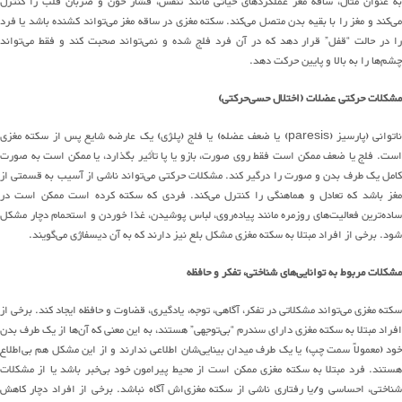
به عنوان مثال، ساقه مغز عملکردهای حیاتی مانند تنفس، فشار خون و ضربان قلب را کنترل
ی
کند
و مغز را با بقیه بدن متصل
می
کند
.
سکته مغزی در ساقه مغز
می
تواند
کشنده باشد یا فرد
ا در حالت
“
قفل
”
قرار دهد که در آن فرد فلج
شده و
نمی
تواند
صحبت کند و فقط
می
تواند
چشم
ها
را به بالا و پایین حرکت دهد
.
مشکلات حرکتی عضلات
(
اختلال
حسی
حرکتی
)
اتوانی
(
پارسیز
(paresis)
یا ضعف عضله
)
یا فلج
(
پلژی
)
یک عارضه شایع پس از سکته مغزی
ست
.
فلج یا ضعف ممکن است فقط روی صورت، بازو یا پا تأثیر بگذارد، یا ممکن است
به صورت
امل
یک طرف بدن و صورت را درگیر کند
.
مشکلات حرکتی
می
تواند
ناشی از آسیب به قسمتی از
مغز باشد که تعادل و هماهنگی را کنترل
می
کند
.
فردی که سکته کرده است ممکن است
در
ساده
ترین
فعالیت
های
روزمره مانند
پیاده
روی
، لباس پوشیدن، غذا خوردن و استحمام
دچار مشکل
شود
.
برخی از افراد مبتلا به سکته مغزی مشکل بلع
نیز
دارند که به آن دیسفاژی
می
گویند
.
مشکلات مربوط به
توانایی‌های
شناخت
ی
، تفکر
و
حافظه
کته مغزی م
ی‌تواند
مشکلاتی در تفکر، آگاهی، توجه، یادگیری، قضاوت و حافظه ایجاد کند
.
برخی از
افراد مبتلا به سکته مغزی دارای سندرم
“
بی‌توجهی
”
هستند، به این معنی که
آن
ها
از یک طرف بدن
خود
(
معمولاً سمت چپ
)
یا یک طرف میدان بینایی
‌شان
اطلاعی ندارند و از این مشکل
هم
بی
اطلاع
هستند
.
فرد مبتلا به سکته مغزی ممکن است از محیط پیرامون خود
بی
خبر
باشد یا از مشکلات
ناختی، احساسی و
/
یا رفتاری ناشی از سکته مغزی
‌اش
آگاه
ن
باشد
.
برخی از افراد دچار کاهش