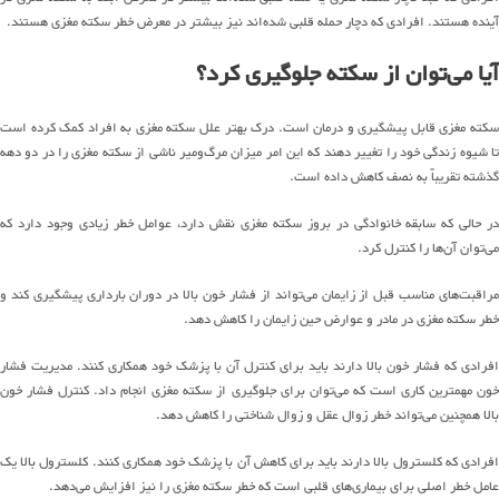
آینده
هستند
.
افرادی که دچار حمله قلبی
شده
اند
نیز بیشتر در معرض خطر سکته مغزی هستند
.
آیا
می
توان
از سکته جلوگیری کرد؟
سکته مغزی قابل پیشگیری و درمان است
.
درک بهتر علل سکته مغزی به
افراد
کمک کرده است
ا شیوه زندگی خود را تغییر دهند که
این امر
میزان
مرگ
و
میر ناشی از سکته مغزی را در دو دهه
گذشته تقریباً به نصف کاهش داده است
.
در حالی که سابقه خانوادگی در بروز سکته مغزی نقش دارد، عوامل خطر زیادی وجود دارد که
می
توان
آن
ها
را کنترل کرد
.
راقبت
های
مناسب قبل از زایمان
می
تواند
از فشار خون بالا در دوران بارداری پیشگیری کند و
خطر سکته مغزی در مادر و عوارض حین زایمان را کاهش دهد
.
افرادی که فشار خون بالا دارند باید برای کنترل آن با پزشک خود همکاری کنند
.
مدیریت فشار
ون مهمترین کاری است که
می
توان
برای جلوگیری از سکته مغزی انجام داد
.
کنترل فشار خون
بالا همچنین
می
تواند
خطر زوال عقل و زوال شناختی را کاهش دهد
.
افرادی که کلسترول بالا دارند باید برای کاهش آن با پزشک خود همکاری کنند
.
کلسترول بالا یک
عامل خطر اصلی برای
بیماری
های
قلبی است که خطر سکته مغزی را
نیز
افزایش
می
دهد
.