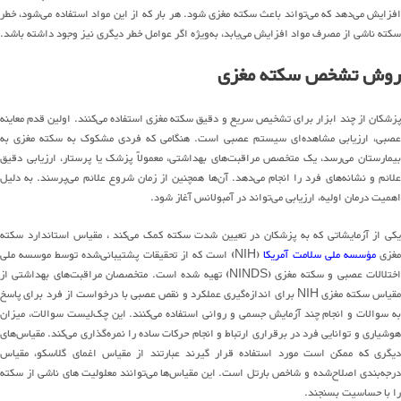
افزایش
می
دهد
که
می
تواند
باعث سکته مغزی شود
.
هر بار که از
این مواد
استفاده
می
شود
، خطر
سکته ناشی از مصرف
مواد
افزایش
می
یابد
،
به
ویژه
اگر عوامل خطر دیگری
نیز
وجود داشته باشد
.
روش تشخص
سکته مغزی
زشکان از چند ابزار برای تشخیص سریع و دقیق سکته مغزی استفاده
می
کنند
.
اولین قدم معاینه
عصبی، ارزیابی
مشاهده
ای
سیستم عصبی است
.
هنگامی که فردی مشکوک به سکته مغزی به
یمارستان
می
رسد
، یک متخصص
مراقبت
های
بهداشتی، معمولاً پزشک یا پرستار، ارزیابی دقیق
لائم و
نشانه
های
فرد را انجام
می
دهد
.
آن
ها
همچنین از زمان شروع علائم
می
پرسند
.
به دلیل
اهمیت درمان اولیه، ارزیابی
می
تواند
در آمبولانس آغاز شود
.
کی از آزمایشاتی که به پزشکان در تعیین شدت سکته کمک
می
کند
، مقیاس استاندارد سکته
غزی
مؤسسه ملی سلامت آمریکا
(NIH)
است که از تحقیقات
پشتیبانی
شده
توسط موسسه ملی
ختلالات عصبی و سکته مغزی
(NINDS)
تهیه شده است
.
متخصصان
مراقبت
های
بهداشتی از
قیاس سکته مغزی
NIH
برای
اندازه
گیری
عملکرد و نقص عصبی با درخواست از فرد برای پاسخ
ه سوالات و انجام چن
د
آزمایش جسمی و روانی استفاده
می
کنند
.
این
چک
لیست
سوالات
،
میزان
وشیاری و توانایی فرد در برقراری ارتباط و انجام حرکات ساده را
نمره
گذاری
می
کند
.
مقیاس
های
دیگری که ممکن است مورد استفاده قرار گیرند عبارتند از مقیاس اغمای گلاسکو، مقیاس
رجه
بندی
اصلاح
شده
و شاخص بارتل
است
.
این
مقیاس
ها
می
توانند
معلولیت های ناشی از سکته
را با حساسیت بسنجند
.