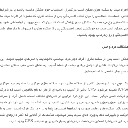
افراد مبتلا به سکته مغزی ممکن است در کنترل احساسات خود مشکل داشته باشند یا در شرایط
خاص احساسات نامناسب
ی
را بیان کنند
.
افسردگی
پس از سکته مغزی، که معمولاً در افراد مبتلا به
سکته مغزی رخ
می
دهد
، یک مشکل جدی پزشکی است که
می
تواند
مانع بهبود و توانبخشی شود و
حتی ممکن است منجر به خودکشی شود
.
افسردگی
پس از سکته مغزی را
می
توان
با داروهای ضد
افسردگی و روان‌درمانی
بهبود بخشید
.
مشکلات درد و
حس
مکن است پس از سکته مغزی
افراد
دچار درد،
بی
حسی
ناخوشایند
یا
حس‌های
عجیب شوند
.
این
س‌ها
م
ی‌تواند
ناشی از عوامل زیادی باشد، از جمله آسیب به مناطق حسی مغز، سفتی مفاصل،
ماهیچه
های
تشنجی
یا اندام معلول
.
یک نوع درد غیرمعمول ناشی از سکته مغزی، درد سکته مغزی مرکزی یا سندرم درد مرکزی
(CPS
نامیده
می
شود
. CPS
ناشی از آسیب به
ناحیه
ای
از مغز به نام تالاموس است که با درک
و حرکت حسی درگیر است
.
این نوع
درد ترکیبی از
حس‌های مختلف
است، شامل گرما و سرما،
وزش،
سوزن
سوزن
شدن،
بی
حسی
و
درد خنجری
شدید و درد
گنگ مداوم
.
این درد
در ناحیه
تحت تأثیر سکته مغزی
مانند
صورت
و
اندام
ها
(
دست‌ها، پاها و
…)
در یک طرف
شدید است و با
رکت و تغییرات دما،
به
ویژه
دمای سرد، بدتر
می
شود
.
متأسفانه، از آنجایی که اکثر داروهای ضد
درد این
حس‌ها
را تسکین
نمی
دهند
،
درمان
های
بسیار کمی برای مقابله با
CPS
وجود دارد
.