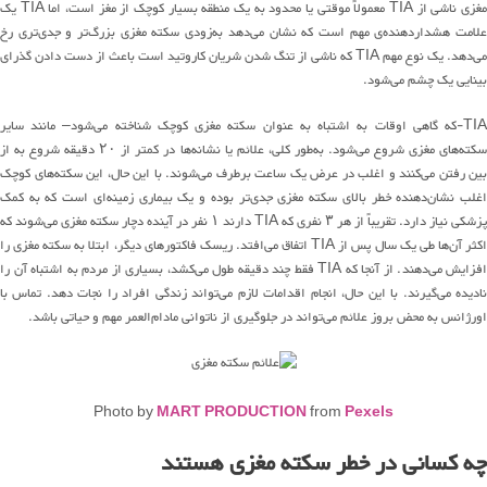
غزی ناشی از
TIA
معمولاً موقتی یا محدود به یک منطقه بسیار کوچک
از مغز
است، اما
TIA
یک
لامت هشداردهنده
‌ی
مهم است که نشان
می
دهد
به‌زودی
سکته مغزی
بزرگ
تر
و
جدی
تر
ی
رخ
می
دهد
.
یک نوع مهم
TIA
که ناشی از
تنگ شدن شریان کاروتید
است باعث
از
دست دادن
گذرای
بینایی یک چشم
می‌شود
.
TIA
که گاهی اوقات به اشتباه به عنوان سکته مغزی کوچک شناخته
می
شود
–
مانند سایر
سکته
های
مغزی شروع
می
شود
.
به
طور
کلی، علائم یا
ن
شانه‌ها
در کمتر از
۲۰
دقیقه شروع به از
بین رفتن
می
کنند
و اغلب در عرض یک ساعت برطرف
می
شوند
.
با این حال، این
سکته
های
کوچک
غلب
نشان
دهنده
خطر بالای سکته مغزی
جدی
تر
بوده
و
یک
بیماری
زمینه
ای
است که به کمک
پزشکی
نیاز
دارد
.
تقریباً از هر
۳
نفری که
TIA
دارند
۱
نفر در آینده دچار سکته مغزی
می
شوند
که
کثر
آن
ها
طی یک سال پس از
TIA
اتفاق
می
افتد
.
ریسک فاکتورهای دیگر،
ابتلا به سکته مغزی را
فزایش
می
دهند
.
از آنجا که
TIA
فقط چند دقیقه طول
می
کشد
، بسیاری از مردم به اشتباه
آن
را
ادیده
می
گیرند
.
با این حال، انجام اقدامات
لازم
می
تواند
زندگی
افراد
را نجات دهد
.
تماس با
اورژانس
به محض بروز علائم
می‌تواند
در جلوگیری از ناتوانی
مادام
العمر
مهم و حیاتی باشد
.
Photo by
MART PRODUCTION
from
Pexels
چه کسانی در خطر سکته مغزی هستند