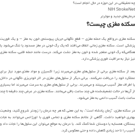
چه تحقیق
اتی در این حوزه
در حال انجام است؟
NIH StrokeNet
درمان
های
جدید و م
وثرتر
سکته مغزی چیست؟
کته مغزی
درواقع
یک حمله مغزی
–
قطع ناگهانی جریان
پیوسته‌ی
خون به مغز
–
و یک
فوریت
زشکی است
.
سکته مغزی زمانی اتفاق
می
افتد
که یک رگ خونی در مغز مسدود یا تنگ
می
شود
یا
هنگامی
که
رگ خونی منفجر
شده
و خون به مغز
نشت می‌کند
.
درست مانند حمله قلبی، سکته مغزی
نیز نیاز به مراقبت فوری پزشکی دارد
.
بعد از سکته مغزی
برخی از
سلول
های
مغزی
می
میرند
زیرا اکسیژن و مواد مغذی مورد نیاز برای
ملکرد خود را
دریافت نمی‌کنند
.
برخی دیگر
از
سلول
های
مغزی در اثر خونریزی ناگهانی در داخل
ا اطراف مغز آسیب
می
بینند
و می‌میرند
.
برخی از
سلول
های
مغزی به سرعت
می
میرند
اما بسیاری
از
آن
ها
در حالت
تضعیف
شده
طی
چند ساعت باقی
می
مانند
.
سکته مغزی در عرض چند دقیقه تا چند
ساعت باعث آسیب دائمی
به
مغز
می
شود
.
ر سکته مغزی،
“
زمان
پادشاه
است
“
، به این معنی که
هر چه
درمان
را
زودتر شروع
کنید
،
وضعیت
هتری خواهید داشت
.
آگاهی از علائم سکته مغزی و تماس فوری با
اورژانس
می
تواند
به نجات
ستگان، همسایه یا دوستان شما کمک کند
.
با درمان به موقع
می
توان
این
سلول
ها
را نجات داد و
آسیب را تا حد زیادی کاهش داد
ه
و
حتی
معکوس کرد
.