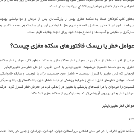
افرادی که دچار کاهش هوشیاری یا تشنج
می
شوند
بدتر است
.
به
طور
کلی کودکان مبتلا به سکته مغزی بهتر از بزرگسالان پس از درمان و توانبخشی بهبود
می
یابند
.
این امر تا حدی به دلیل
انعطاف
پذیری
مغز یا توانایی آن برای سازماندهی مجدد، تغییر و
سازگاری با نقایص و
آسیب
ها
و ا
صلاح
مجدد خود برای انجام وظایف لازم است
.
عوامل خطر
یا ریسک فاکتورهای
سکته مغزی چیست؟
برخی از افراد بیشتر از دیگران در معرض خطر سکته مغزی هستند
.
به
طور
کلی، عوامل خطر سکته
غزی به دو دسته تقسیم
می
شوند
:
تغییرناپذیر یا قابل تغییر
.
عوامل خطرساز تغییرناپذیر
–
آن
هایی
که قابل تغییر یا کنترل نیستند
–
شامل سن، جنسیت، نژاد یا قومیت و سابقه خانوادگی
است
.
عوامل خطرساز قابل اصلاح و شرایط پزشکی از جمله فشار خون بالا، کلسترول بالا و سیگار
کشیدن را
می
توان
با
مراقبت
های
پزشکی
یا تغییر در زندگی فرد در معرض خطر
کنترل کرد
.
درک
عوامل خطر و کار بر روی
آن
ها
م
ی‌تواند
به جلوگیری از سکته مغزی کمک کند
.
عوامل خطر تغییرناپذیر
سن
سکته مغزی افراد را در هر سنی
(
شامل بزرگسالان جوان، کودکان، نوزادان و جنین در رحم
)
تحت