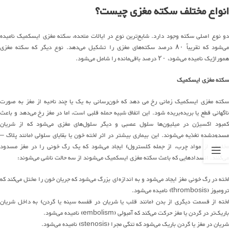
انواع مختلف سکته مغزی چیست؟
و نوع اصلی سکته وجود دارد
.
شایع
ترین
نوع در ایالات متحده، سکته مغزی ایسکمیک نامیده
ی
شود
که
تقریباً
۸۰
درصد
سکته
های
مغزی را تشکیل
می
دهد
.
نوع دیگر که سکته مغزی
هموراژیک نامیده
می
شود
،
۲۰
درصد
باقی
مانده
را
شامل می‌شود
.
سکته مغزی ایسکمیک
کته مغزی ایسکمیک زمانی رخ می دهد که خون‌رسانی به یک یا چند ناحیه از مغز
به صورت
اگهان
ی
قطع یا
بریده‌بریده
شود
.
این
اتفاق
شبیه حمله قلبی است، اما در مغز رخ
می
دهد
و باعث
مبود اکسیژن
در
میلیون
ها
سلول عصبی و دیگر
سلول
های
مغزی
می
شود
که از شریان
سدود
‌شده
تغذیه
می
شوند
.
این بیماری بیشتر در اثر لخته خون یا بقایای سلولی
(
مانند پلاک
–
مخلوطی از مواد چرب، از جمله کلسترول
)
ایجاد
می
شود
که یک رگ خونی را در مغز مسدود
می
کن
ن
د
.
انسدادهایی که باعث سکته مغزی ایسکمیک
می
شوند
از سه حالت ناشی
می
شوند
:
خته در رگ خونی مغز ایجاد
می
شود
و به
اندازه
ای
بزرگ
می
شود
که جریان خون را مختل
می‌کند
که
ترومبوز
(thrombosis)
نامیده
می
شود
.
خته از قسمت دیگری از بدن
(
مانند قلب یا شریان در قفسه سینه یا گردن
)
به داخل شریان
باریک
تر
در گردن یا مغز حرکت
می
کند
که آمبولی
(embolism)
نامیده
می
شود
.
شریان در مغز یا گردن باریک
می
شود
که تنگی
مجرا
(stenosis)
نامیده
می
شود
.