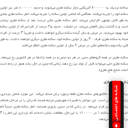
الانه نزدیک به
۸۰۰۰۰۰
آمریکایی دچار سکته مغزی
می
شوند
و حدود
۶۰۰۰۰۰
نفر نیز
اولین
سکته
خود را تجربه می‌کنند
.
هنگامی که شخص اولین سکته را تجربه
می
کند
، خطر سکته مغزی
بعدی
ه طور قابل توجهی افزایش
می
یابد
.
خطر سکته مغزی مکرر درست بعد از سکته مغزی بیشتر
ست و با گذشت زمان کاهش
می
یابد
.
در حقیقت ، حدود
۲۵
درصد از افرادی که از اولین سکته
ود بهبود
می
یابند
، در عرض
۵
سال
آینده
سکته دیگری خواهند داشت و تقریباً
۳
درصد از افراد
بتلا به سکته مغزی، ظرف
۳۰
روز از اولین سکته خود، سکته مغزی دیگری خواهند داشت
.
به طور
کلی،
یک
سوم
سکته
های
مکرر در عرض
۲
سال از اولین سکته مغزی اتفاق
می
افتد
.
کته مغزی در همه
گروه
های
سنی، در هر دو جنس و در همه نژادها در هر کشوری رخ
می
دهد
.
کته مغزی حتی
می
تواند
قبل از تولد نیز رخ دهد، زمانی که جنین در حال رشد هنوز در رحم است
(
علت شایع فلج مغزی
).
زنان و سکته مغزی
شبکـه های اجتمـاعـی
رخی از
ریسک فاکتورهای
سکته مغزی فقط درمورد زنان صدق
می
کند
.
این موارد شامل بارداری،
زایمان و یائسگی است
.
این عوامل با تغییرات هورمونی مرتبط
هستد
که زنان را در مراحل مختلف
زندگی تحت تأثیر قرار
می
دهد
.
در زنان
ی که
در
سنین باروری
هستند
، خطر سکته مغزی نسبتاً کم
ست
(
با بروز سالانه
۱
در
۱۰۰۰۰).
با این حال، مطالعات نشان
داده
اند
که بارداری این خطر را
۳
برابر افزایش
می
دهد
.