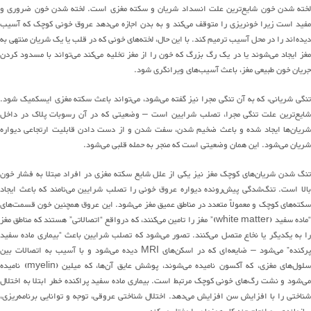
خته شدن خون
شایع
ترین
علت انسداد شریان و سکته مغزی است
.
لخته شدن خون ضروری و
مفید است زیرا خونریزی را متوقف
می
کند
و به بدن اجازه
می
دهد
عروق خونی کوچک
که
آسیب
دیده
‌اند
را در محل آسیب ترمیم کند
.
با این حال،
لخته
های
خونی که در قلب یا یک شریان منتهی به
غز ایجاد
می
شو
ن
د
یا در یک رگ بزرگ که خون را از مغز تخلیه
می
کند
می
تواند با
مسدود کردن
جریان خون طبیعی مغز، باعث
آسیب
های
ویرانگری شود
.
نگی شریانی، که به آن تنگی
مجرا
نیز گفته
می
شود
،
می
تواند
باعث سکته مغزی ایسکمیک شود
.
ایع
ترین
علت تنگی
مجرا
، تصلب شرایین است
–
وضعیتی که در آن رسوبات پلاک در داخل
شریان
ها
ایجاد شده و باعث ضخیم شدن، سفت شدن و از دست دادن قابلیت ارتجاعی دیواره
شریان
می
شود
.
این همان وضعیتی است که منجر به حمله قلبی
می
شود
.
نگ شدن
شریان
های
کوچک مغز نیز یکی از علل شایع سکته مغزی در افراد مبتلا به فشار خون
الا است
.
تنگ‌شدگی
پیش
رونده
دیواره عروق خونی را تصلب شرایین
می
نامند
که
باعث ایجاد
کته
های
کوچک و معمولاً متعدد در مناطق عمیق مغز
می
شود
.
این عروق همچنین خون
قسمت‌های
ماده سفید
(white matter)”
مغز
را تامین
می
کنند
، که
درواقع
“
اتصالاتی
”
هستند که مناطق مغز
ا به یکدیگر یا نخاع متصل
می
کنند
.
تصور
می
شود
که تصلب شرایین باعث
“
بیماری ماده سفی
د
پرکنده
”
می
شود
–
ضایعه‌ای
که
در
اسکن
های
MRI
دیده می‌شود و
با آسیب به
اتصالات بین
سلول‌های مغزی
،
که
آکسون
‌ نامیده می‌شوند
، پوشش عایق
آن
ها
،
که میلین
(myelin)
نامیده
ی‌شود
و نشت
رگ
های
خونی کوچک
مرتبط است
.
بیماری ماده سفید
پراکنده
خطر ابتلا به اختلال
شناختی را با افزایش سن افزایش
می
دهد
.
اختلال شناختی عروقی
،
توجه و توانایی
برنامه
ریزی
،