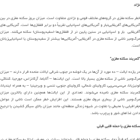
نژاد
خطر سکته مغزی در
گروه
های
مختلف قومی و نژادی متفاوت است
.
میزان بروز سکته مغزی در بین
مریکایی
های
آفریقایی
تبار
و
آمریکایی
های
اسپانیایی تقریباً دو برابر
قفقازی
ها
است
.
آمریکایی های
آفریقایی بار و اسپانیایی در سنین پایین تر از قفقازی‌ها (سفیدپوستان) سکته می‌کنند
.
میزان
رگ‌ومیر ناشی از سکته مغزی در آفریقایی-آمریکایی‌ها بیشتر از
سفیدپوستان
یا
اسپانیایی
زبانان
است
.
“
کمربند سکته مغزی
“
ر
یازده ایالت
–
ده مورد از
آن
ها
در یک خوشه در جنوب شرقی ایالات متحده قرار دارند
–
میزان
رگ‌ومیر ناشی از سکته مغزی بسیار بالا است
.
این
ایالت
ها
–
آلاباما، آرکانزاس، جورجیا، کنتاکی،
لوئیزیانا،
می
سی
سی
پی
، کارولینای شمالی، کارولینای جنوبی
، تنسی و ویرجینیا
–
به همراه ایندیانا،
مربند سکته مغزی نامیده
می
شوند
.
تعدادی از این
ایالت
ها
همچنین دارای بالاترین میزان
مرگ
و
میر ناشی از بیماری عروق مغزی هستند
.
این افزایش خطر ممکن است ناشی از عوامل
غرافیایی یا محیطی یا تفاوت در شیوه زندگی
منطقه
ای
، مانند میزان بالای سیگار کشیدن یا ترجیح
دادن غذاهای شور و پرچرب
باشد
.
سکته مغزی یا حمله قلبی
قبلی
فرادی که
قبلاً
دچار سکته مغزی یا حمله قلبی
شده
اند
بیشتر در معرض ابتلا به سکته مغزی
در