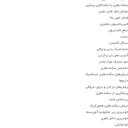
سکته مغزی یا حمله قلبی
پیشین
عوامل خطر قابل تغییر
فشار خون بالا
فیبریلاسیون دهلیزی
سطح کلسترول
دیابت
سیگار کشیدن
عدم تحرک بدنی و چاقی
آسیب های سر و گردن
سوء مصرف مواد مخدر
تشخیص سکته مغزی
درمان
های
سکته مغزی ایسکمیک
داروها
روش
های
جراحی و
درون عروقی
پیشگیری از سکته مغزی
برداشتن لخته
درمان سکته مغزی هموراژیک
خونریزی زیر عنکبوتیه آنوریسم
خونریزی داخل مغزی
توانبخشی