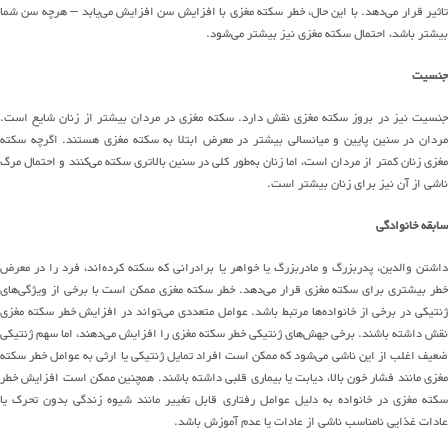
اثیر قرار
می
دهد
.
با این حال، خطر سکته مغزی با افزایش سن افزایش
می
یابد
–
هرچه سن شما
بیشتر باشد، احتمال سکته مغزی نیز بیشتر
می
شود
.
جنسیت
جنسیت نیز در بروز سکته مغزی نقش دارد
.
سکته مغزی در مردان بیشتر از زنان شایع است
.
ردان در سنین پایین و میانسالی بیشتر در معرض ابتلا به سکته مغزی هستند.
اگرچه سکته
غزی زنان کمتر از مردان است، اما زنان
به
طور
کلی در سنین بالاتر
ی سکته می‌کنند
و احتمال مرگ
ناشی از آن
نیز برای زنان
بیشتر است
.
سابقه خانوادگی
اشتن والدین، ​​پدربزرگ و مادربزرگ یا خواهر یا برادرانی که سکته
کرده
اند
، فرد را در معرض
طر بیشتری برای سکته مغزی قرار
می
دهد
.
خطر سکته مغزی ممکن است با برخی از
ویژگی
های
نتیکی در برخی از
خانواده
ها
مرتبط باشد
.
عوامل متعددی م
ی‌تواند
در افزایش خطر سکته مغزی
نقش داشته باشند
.
برخی
جهش
های
ژنتیکی خطر سکته مغزی را افزایش
می
دهند
، اما سهم ژنتیکی
عیف اغلب
از این
ناشی
می
شود
که ممکن است
افراد
تمایل ژنتیکی یا ارثی به عوامل خطر سکته
غزی مانند فشار خون بالا، دیابت یا بیماری قلبی داشته باشند
.
همچنین ممکن است افزایش خطر
کته مغزی در خانواده به دلیل عوامل رفتاری قابل تغییر مانند شیوه زندگی
بدون تحرک
یا
عادات غذایی نامناسب ناشی از عادات یا عدم آموزش باشد
.