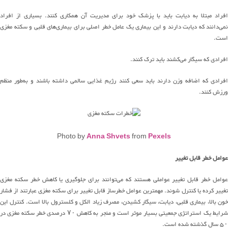
افراد مبتلا به دیابت باید با پزشک خود برای مدیریت آن همکاری کنند
.
بسیاری از
افراد
نمی
دانند
که دیابت دارند
و این بیماری
یک عامل خطر اصلی برای
بیماری
های
قلبی و سکته مغزی
است
.
افرادی که سیگار
می
کشند
باید ترک کنند
.
فرادی که اضافه وزن دارند باید سعی کنند رژیم غذایی سالمی داشته باشند و
به
طور
منظم
ورزش کنند
.
Photo by
Anna Shvets
from
Pexels
عوامل خطر قابل تغییر
عوامل خطر قابل تغییر عواملی هستند که
می
توانند
برای جلوگیری یا کاهش خطر سکته مغزی
غییر کرده یا کنترل شوند
.
مهمترین عوامل خطرساز قابل تغییر برای سکته مغزی عبارتند از فشار
ون بالا، بیماری قلبی،
دیابت
،
سیگار
کشیدن
،
مصرف
زیاد الکل و کلسترول بالا است
.
کنترل این
شرایط یک استراتژی جمعیتی بسیار
م
و
ثر
است و منجر به کاهش
۷۰
درصدی خطر سکته مغزی در
۵۰
سال گذشته شده است
.