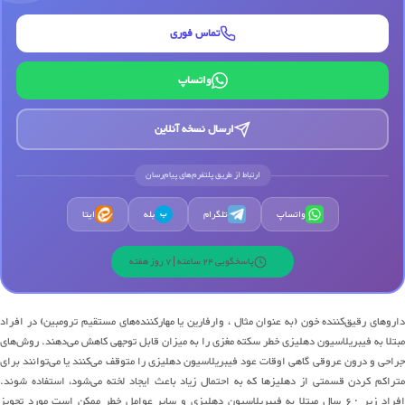
تماس فوری
واتساپ
ارسال نسخه آنلاین
ارتباط از طریق پلتفرم‌های پیام‌رسان
واتساپ
تلگرام
بله
ایتا
ب
پاسخگویی 24 ساعته | 7 روز هفته
اروهای
رقیق
کننده
خون
(
به عنوان مثال ، وارفارین یا
مهارکننده
های
مستقیم ترومبین
)
در افراد
مبتلا به فیبریلاسیون دهلیزی خطر سکته مغزی را به میزان قابل توجهی کاهش
می
ده
ن
د
.
روش
های
راحی و
درون عروقی
گاهی اوقات عود فیبریلاسیون دهلیزی را متوقف
می
کن
ن
د
یا
می
توا
ن
ند
برای
تراکم کردن
قسمتی از دهلیزها که به احتمال زیاد باعث ایجاد لخته
می
شود
، استفاده شوند
.
فراد زیر
۶۰
سال مبتلا به فیبریلاسیون دهلیزی و سایر عوامل خطر ممکن است
مورد تجویز