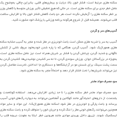
کته مغزی مرتبط است
:
فشار خون بالا، دیابت و
بیماری
های
قلبی
.
بنابراین چاقی
به
وضوح
یک
امل خطر
جدی
برای سکته مغزی است
.
در حالی که هیچ تحقیقی تأثیر ورزش متوسط ​​یا کاهش وزن
بر خطر سکته مغزی را آزمایش نکرده است، هر دو باعث کاهش فشار خون بالا و افزایش سلامت
قلب
می
شوند
.
همیشه قبل از شروع هرگونه برنامه ورزشی با پزشک
خود
مشورت کنید
.
آسیب
های
سر و گردن
سیب به سر یا ضربه مغزی ممکن است باعث خونریزی در مغز
شده
و
منجر به آسیب مشابه سکته
غزی هموراژیک شود
.
آسیب گردن، هنگامی که با پاره شدن
خود
به
خود عروق ناشی از کشش
ناگهانی و شدید گردن، چرخش گردن یا فشار بر شریان همراه است نیز عامل سکته مغزی است،
ه
ویژه
در بزرگسالان جوان
.
ورزش سوئدی گردن
،
تا ته سر کشیدن نوشیدنی‌ها
، کشیدن گردن به
مت پشت سینک برای شستن مو در
آرایشگاه
ها
و دستکاری
جا انداختن
نادرست
مفاصل
گردن
نیز
می
تواند
شریان
ها
را تحت فشار قرار دهد و احتمالاً منجر به سکته مغزی شود
.
سوء مصرف مواد مخدر
وء مصرف مواد مخدر خطر سکته مغزی را تا حد زیادی افزایش
می
دهد
.
استفاده
کوتاه
مدت
و
لندمدت از داروهای اعتیادآور مانند کوکائین و آمفتامین
می
تواند
به دیواره
رگ
های
خونی آسیب
برساند و باعث پارگی و خونریزی در مغز شود
(
سکته مغزی هموراژیک
).
این
مواد
و سایر
مواد
همچنین
می
توانند
رگ
های
خونی مغز را تنگ کرده و جریان خون را متوقف کرده و باعث سکته مغزی
یسکمیک شوند
.
تزریق داخل وریدی
موادی
مانند هروئین خطر ابتلا به عفونت دریچه قلب را