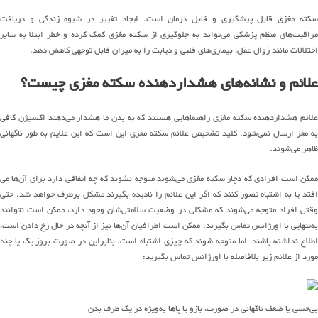
کته مغزی قابل پیشگیری و
قابل
درمان است
.
ایجاد تغییر در شیوه زندگی و دریافت
راقبت
های
منظم پزشکی
می
تواند
به جلوگیری از سکته مغزی کمک کرده و خطر ابتلا به سایر
اختلالات مانند زوال عقل،
بیماری
های
قلبی و دیابت را به میزان قابل توجهی کاهش دهد
.
علائم و
نشانه
های
هشداردهنده سکته مغزی چیست؟
لائم هشداردهنده سکته مغزی
راهنماهایی
هستند که
به
بدن
ما هشدار می‌دهند
اکسیژن کافی
به مغز ارسال
نمی
‌شو
د
.
کلید تشخیص علائم سکته مغزی این است که
این
علایم
به طور ناگهانی
ظاهر
می
شوند
.
ممکن است افرادی که دچار سکته مغزی
می
شوند
متوجه نشوند که چه اتفاقی
دارد
برای
آن
ها
می
فتد یا به اشتباه تصور کنند که
اگر
این
علائم را نادیده
ب
گیرند مشکل برطرف
خواهد
شد
.
حتی
قتی
افراد
م
توجه می‌شوند
که مشکلی
در وضعیت سلامتی‌شان
وجود دارد، ممکن است نتوانند
به
تنهایی
ب
ا اورژانس تماس بگیرند
.
ممکن است اطرافیان
آن
ها
نیز از آنچه در حال رخ دادن است،
اطلاع نداشته باشند، اما
متوجه شوند
که چیزی اشتباه است
.
بنابراین
در صورت بروز یک یا چند
مورد از علائم زیر بلافاصله با
اورژانس
تماس بگیرید
:
بی
حسی
یا ضعف ناگهانی
در
صورت، بازو یا پا
ها
به
ویژه
در یک طرف بدن