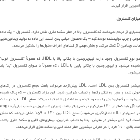
آسپرین
قرار گیرند
.
میزان
کلسترول
بسیاری از مردم
نمی
دانند
که کلسترول بالا در خطر سکته مغزی نقش دارد
.
کلسترول
–
یک ماده
مومی و چرب تولیدشده توسط کبد
–
یک محصول حیاتی بدن است
.
این ماده به تولید ویتامین‌هایی
مانند ویتامین
D
کمک
می
کند
و بخش مهمی از غشاهای اطراف
سلول
ها
را تشکیل می‌دهد
.
و نوع کلسترول وجود دارد
:
لیپوپروتئین با چگالی بالا یا
HDL
، که معمولاً
“
کلسترول خوب
”
نامیده
می
شود
و لیپوپروتئین با چگالی پایین یا
LDL
، که معمولاً ب
ا
عنوان کلسترول
“
بد
”
یاد
می
شود
.
بیشتر کلسترول بدن
LDL
است
. LDL
بیش
از
حد
می
تواند
باعث تجمع کلسترول در
رگ
های
ونی شده و منجر به تنگی
رگ‌ها
و تصلب شرایین شود
.
این مازاد
کلسترول –
که
پلاک نامیده
ی
شود
–
رگ
های
خونی را مسدود کرده و به تشکیل لخته کمک
می
کند
.
سطح
LDL
فرد در حالت
ایده
آل
باید کمتر از
۱۳۰
میلی
گرم
در
دسی
لیتر
باشد
. [
میزان کلسترول بر حسب
میلی
گرم
(mg)
ر
دسی
لیتر
(dL)
اندازه
گیری
می
شود
.]
سطح
LDL
بین
۱۳۰
تا
۱۵۹
نشان
می
دهد
که ممکن
ست فرد کمی بیشتر در معرض ابتلا به تصلب شرایین،
بیماری
های
قلبی و سکته مغزی باشد
.
عدد
بالای
۱۶۰
فرد را در معرض بیشترین خطر حمله قلبی یا سکته مغزی قرار
می
دهد
.