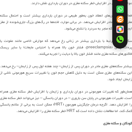
عوامل متعددی در افزایش خطر سکته مغزی در دوران بارداری نقش دارند
.
فعالیت
پروتئین
های
انعقاد خون
به
طور
طبیعی در دوران بارداری بیشتر است و احتمال سکته
غزی را برای مادر افزایش
می
دهد
.
در برخی موارد،
لخته
ها
در
رگ
های
بزرگ
جاری‌شونده از
مغز
ایجاد
می
شوند
که منجر به سردرد یا تشنج
می
شود
.
سکته مغزی مرتبط با بارداری بیشتر در زنانی رخ
می
دهد
که عوارض خاصی مانند عفونت یا
ره
اکلامپسی
(preeclampsia:
فشار خون بالا همراه با احتباس مایعات
)
یا سایر
ریسک
فاکتورهای
سکته مغزی مانند فشار خون بالا یا دیابت را تجربه
می
کنند
.
بیشتر
سکته
های
مغزی مادر در دوران پس از زایمان
–
چند هفته اول پس از زایمان
–
رخ
می
دهد
.
ین
سکته
های
مغزی ممکن است به دلیل کاهش حجم خون یا تغییرات سریع هورمونی ناشی از
زایمان ایجاد شود
.
همان
طور
که تغییرات هورمونی در دوران بارداری و زایمان با افزایش خطر سکته مغزی همراه
است، تغییرات هورمونی در پایان سن باروری
–
در دوران یائسگی
–
نیز
می
تواند
خطر سکته مغزی
را افزایش دهد
.
اگرچه درمان جایگزینی هورمون
(HRT)
ممکن است به برخی از علائم یائسگی
کمک کند، اما مطالعات نشان داده است که
HRT
خطر سکته مغزی را افزایش
می
دهد
.
کودکان و سکته مغزی