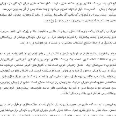
ودکان چند
ریسک فاکتور
برای
سکته مغزی دارند
.
خطر سکته مغزی برای کودکان در دوران
زدیک زایمان
–
که درست قبل از تولد شروع
می
شود
و چند هفته پس از آن به پایان
می
رسد
–
یشتر است
.
پسران و کودکان آمریکایی
آفریقایی
تبار
بیشتر از سایر
گروه
ها
در معرض خطر سکته
مغزی هستند
.
سکته مغزی حتی
می
تواند
در رحم
نیز
رخ دهد
.
وزادان و کودکانی که دچار سکته مغزی
می
شوند
علائمی مشابه
با
علائم بزرگسالان مانند سردرد،
لج
یک‌طرف
ه
و ضعف
یک‌طرفه
را تجربه خواهند کرد
.
با این حال، کودکان بیشتر از بزرگسالان
علائم دیگری از جمله تشنج، مشکلات تنفسی یا از دست دادن هوشیاری
را
دارند
.
عوامل خطرساز سکته مغزی در کودکان شامل مشکلات قلبی مادرزادی
(
در هنگام تولد
)
، ضربه به
ر و اختلالات انعقاد خون است
.
یک
ریسک فاکتور
مهم برای کودکان آمریکایی
آفریقایی
تبار
م
خونی
داسی
شکل
(
یک اختلال ژنتیکی خون
ی
است که با
گلبول
های
قرمز مشخص
می
شود
که
شکل
داسی
یا هلالی به خود گرفته و عروق را مسدود
می
کند
) است.
این اختلال
علاوه
بر
کم
خونی
ی
تواند
باعث درد مفاصل، ورم طحال،
عفونت
های
مکرر و شدید و تنگ شدن عروق مغزی شود
.
کته
های
مغزی که در دوران
نزدیک به زایمان
رخ
می
دهد
ممکن است ناشی از زایمان زودرس،
وء مصرف
مواد توسط
مادر و شرایط بهداشتی مادر مانند
عفونت
ها
،
بیماری
های
خودایمنی و
پره
اکلامپسی
(
فشار خون بالا در حاملگی
)
باشد
.
یش
بینی
نتیجه سکته مغزی در سنین پایین بسیار دشوار است
.
سکته مغزی در طول رشد جنین
مکن است منجر به فلج مغزی شود
.
سکته مغزی که در دوران نوزادی یا کودکی رخ
می
دهد
نیز
می
تواند
باعث ناتوانی دائمی شود
.
به
طور
کلی، پیامدها
ی سکته مغزی
در کودکان زیر یک سال و در