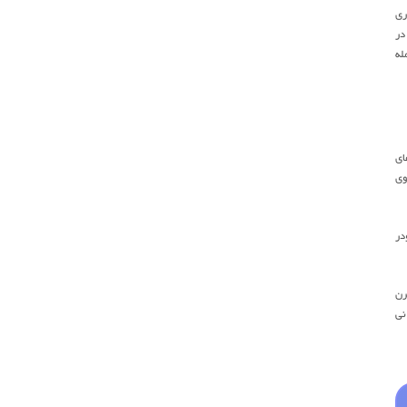
سیاری
در
 از جمله
ای
وی
در
رن
نی