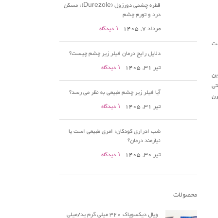
قطره چشمی دورزول (Durezole)؛ مسکن
درد و تورم چشم
مرداد 7, 1405
۱ دیدگاه
ست
دلایل رایج درمان فیلر زیر چشم چیست؟
تیر 31, 1405
۱ دیدگاه
ین
تی
آیا فیلر زیر چشم طبیعی به نظر می رسد؟
رن
تیر 31, 1405
۱ دیدگاه
شب ادراری کودکان؛ امری طبیعی است یا
نیازمند درمان؟
تیر 30, 1405
۱ دیدگاه
محصولات
ویال دیکسوپاک 320 میلی گرم ید/میلی