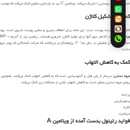
تجدید سلولهای پوستی را تحریک می‌کند. ویتامین C نیز به بازسازی سلولی کمک می‌کند که موجب تقویت درخشش کلی پوست می‌شود.
کمک به تشکیل کلاژن
لاژن واحد سازنده پوست است. این ماده برای انعطاف پذیری و سفتی پوست ضروی است. پوست بد
یتامین C
حمایت می‌ند. در تحقیقی در سال ۲۰۱۵، پژوهشگران دریافتند که شر
دادند.
کمک به کاهش التهاب
یوه نسترن
روغن میوه نسترن ممکن است به کاهش التهاب ناشی از مشکلات زیر کمک می‌کند:
رزاسه
پسوریازیس
اگزما
درماتیت
فواید رتینول بدست آمده از ویتامین A