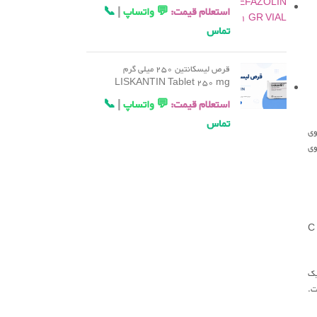
استعلام قیمت:
💬 واتساپ
|
📞
تماس
قرص لیسکانتین 250 میلی گرم
LISKANTIN Tablet 250 mg
استعلام قیمت:
💬 واتساپ
|
📞
تماس
وی
وی
به بازسازی سلولی کمک می‌کند و برای سنتز کلاژن ضروری است. رزهیپ بالاترین میزان ویتامین C
ای ارزیابی نقش ویتامین C به عنوان یک
عی داشته است.