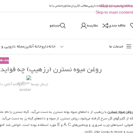
وخانه اینترنتی دارومارو
Skip to navigation
مجله دارویی
مطالب کاربران
مشاوره
تماس با ما
Skip to main content
علاقه مندی
مقایسه
جستجو
خدمات ما
خانه
داروخانه آنلاین
مجله دارویی و 
بانک اطل
روغن میوه نسترن (رزهیپ) چه فوایدی
ارسال توسط
داروخانه آنلاین دا
وغن میوه نسترن
یا رزهیپ از دانه‌های میوه بوته نسترن به دست می‌آید. گیاه نسترن با نام عل
که از گلبرگهای گل سرخ گرفته می‌شود، روغن نسترن از میوه و دانه‌های گیاه رز به دست می‌آید.
فنولی، اسیدهای چرب ضروری و ویتامین‌های A، C و E مو
پیری و صدمه به پوست موثر باشند.