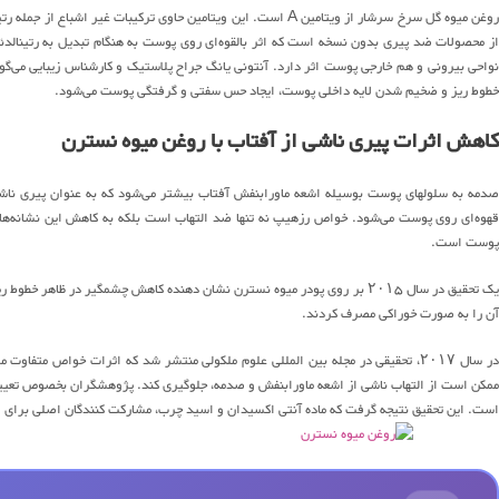
وغن میوه گل سرخ سرشار از ویتامین A است. این ویتامین حاوی ترکیبات غیر اشباع از جمله رتینول، رتینال،
از محصولات ضد پیری بدون نسخه است که اثر بالقوه‌ای روی پوست به هنگام تبدیل به رتینالدئید
خطوط ریز و ضخیم شدن لایه داخلی پوست، ایجاد حس سفتی و گرفتگی پوست می‌شود.
کاهش اثرات پیری ناشی از آفتاب با روغن میوه نسترن
صدمه به سلولهای پوست بوسیله اشعه ماورابنفش آفتاب بیشتر می‌شود که به عنوان پیری ناشی ا
قهوه‌ای روی پوست می‌شود. خواص رزهیپ نه تنها ضد التهاب است بلکه به کاهش این نشانه‌های
پوست است.
یک تحقیق در سال ۲۰۱۵ بر روی پودر میوه نسترن نشان دهنده کاهش چشمگیر در ظ
آن را به صورت خوراکی مصرف کردند.
در سال ۲۰۱۷، تحقیقی در مجله بین المللی علوم ملکولی منتشر شد که اثرات خواص مت
ممکن است از التهاب ناشی از اشعه ماورابنفش و صدمه، جلوگیری کند. پژوهشگران بخصوص تعیین ک
است. این تحقیق نتیجه گرفت که ماده آنتی اکسیدان و اسید چرب، مشارکت کنندگان اصلی برای