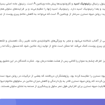
رتینوئیک اسید
و کاروتنوئیدها پیش ماده ویتامین A است. رتینول ماده اصلی ب
 و بعدا رتینوئیک اسید دارد. رتینوئیک اسید ژنها را تنظیم می‌ند و بر فرایندهای سلولی هم 
نواحی بیرونی و هم خارجی پوست اثر دارد. آنتونی یانگ جراح پلاستیک و کارشناس زیبایی می‌گوید: روغن میوه نسترن سرشار از ویتامین A است که می‌تواند به کاهش علائم پیری پوست
ز آفتاب شناخته می‌شود و منجر به ویژگی‌های ناخوشایندی مانند تغییر رنگ ناهمسان و لکه‌ه
 پیری پوست، کمک می‌کند اما ممکن است مانع از تولید زیاد ملانین شود که مسئول رنگدانه ر
اهر خطوط ریز اطراف چشم به عنوان پا کلاغی، پس از هشت هفته درمان بود. شکرت کنندگان در این تحقیق پو
فاوت میوه نسترن را مقایسه کرده بود. پژوهشگران دریافتند که بعضی از ترکیبات در روغن میوه نست
ردند که روغن میوه نسترن قادر به بازدارندگی و کاهش میزان ملانین در سلولهای ملانوم حیوا
 قابلیت میوه نسترن برای افزایش طول عمر سلول و پیشگیری از صدمه به غشای سلولی هستند.