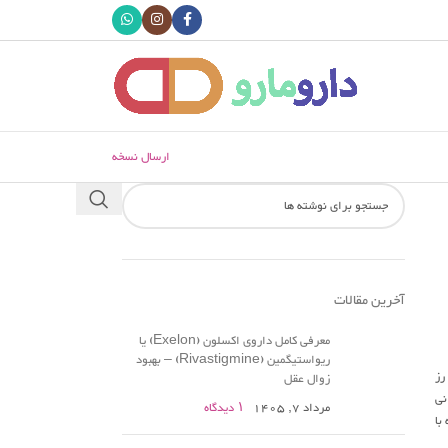
ارسال نسخه
آخرین مقالات
معرفی کامل داروی اکسلون (Exelon) یا
ریواستیگمین (Rivastigmine) – بهبود
رز
زوال عقل
نی
مرداد 7, 1405
۱ دیدگاه
 با