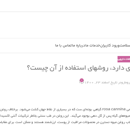
سلامت
ورود کاربران
خدمات ما
درباره ما
تماس با ما
اعات دارویی
 دارد، روشهای استفاده از آن چیست؟
0
رومارو
در تاریخ اسفند 23, 1400
می
rosa cannina
گیاهی بوته‌ای ست که در بسیاری از نقاط جهان کشت می‌شود. برخلاف روغن 
 میوه‌های گیاه پس از گل دهی بوجود می‌آیند. این روغن در طب سنتی بخاطر ترکیبات آنتی اکسیدا
رد استفاده بوده است. خواص ضد التهاب روغن میوه نسترن در محصولات مراقبت از پوست، ارزشمند هستند و ممکن است برای مقابله