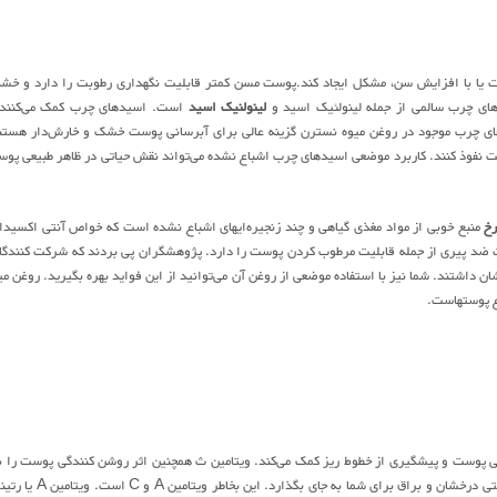
 یا با افزایش سن، مشکل ایجاد کند.پوست مسن کمتر قابلیت نگهداری رطوبت را دارد و خش
ی چرب سالمی از جمله لینولئیک اسید و
لینولنیک اسید
است. اسیدهای چرب کمک می‌کنند 
دهای چرب موجود در روغن میوه نسترن گزینه عالی برای آبرسانی پوست خشک و خارش‌دار هستن
وست نفوذ کنند. کاربرد موضعی اسیدهای چرب اشباع نشده می‌تواند نقش حیاتی در ظاهر طبیعی پو
رخ
منبع خوبی از مواد مغذی گیاهی و چند زنجیره‌ایهای اشباع نشده است که خواص آنتی اکسیدا
 شد که میوه نسترن چندین خاصیت ضد پیری از جمله قابلیت مرطوب کردن پوست را دارد. پژوهشگران پی بردند که شرکت کنندگ
داشتند. شما نیز با استفاده موضعی از روغن آن می‌توانید از این فواید بهره بگیرید. روغن می
ع پوستهاست.
 پوست و پیشگیری از خطوط ریز کمک می‌کند. ویتامین ث همچنین اثر روشن کنندگی پوست را ن
دارد. لایه برداری طبیعی با روغن میوه نسترن می‌تواند به کاهش خستگی پوست کمک کند و پوستی درخشان و براق برای شما به جای بگذارد. 