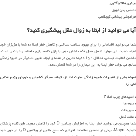
بیماری هانتینگتون
دمانس بدن لووی
فراموشی پیشانی گیجگاهی
آیا می توانید از ابتلا به زوال عقل پیشگیری کنید؟
شما می توانید اقداماتی را برای بهبود سلامت شناختی و کاهش خطر ابتلا به شما یا عزیزان خود
انجام دهید. این موارد شامل فعال نگه داشتن ذهن با پازل کلمه، بازی حافظه، و خواندن است.
داشتن فعالیت جسمی، حداقل ۱۵۰ دقیقه تمرین در هفته و ایجاد تغییرات دیگر در شیوه زندگی
سالم، می تواند خطر ابتلا به این بیماری را در شما کاهش دهد.
نمونه هایی از تغییرات شیوه زندگی عبارت اند از: توقف سیگار کشیدن و خوردن رژیم غذایی
غنی از:
• اسیدهای چرب امگا ۳
• میوه ها
• سبزیجات
• غلات کامل
شما همچنین می توانید خطر ابتلا به افزایش ویتامین D خود را کاهش دهید. طبق گفته پزشکان
کلینیک Mayo، برخی از محققان معتقدند افرادی که سطح بالایی از ویتامین D را در خون خود