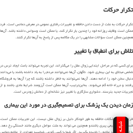
تکرار حرکات
تکرار حرکات به علت از دست دادن حافظه و تغییرات رفتاری عمومی در معرض دمانس است. فرد
ممکن است وظایف روزانه خود را چندین بار تکرار کند، یا ممکن است وسواس داشته باشد. آن‌ها
همچنین ممکن است سؤالات مشابهی را در یک مکالمه پس از پاسخ به آن‌ها تکرار کنند.
تلاش برای انطباق با تغییر
برای کسی که در مراحل ابتدایی زوال عقل را می‌گذراند، این تجربه می‌تواند باعث ایجاد ترس در
شخص مبتلای به این بیماری شود. ناگهان، آن‌ها نمی‌توانند مردم را به یاد داشته باشند یا می‌دانند
دنبال سخن خود را ادامه دهند. آن‌ها نمی‌توانند به خاطر داشته باشند که چرا آن‌ها به فروشگاه
رفتند و درراه خانه گم می‌شوند. به‌این‌ترتیب، آن‌ها ممکن است آرزومند شرایط عادی باشند و از
تجربیات جدید بترسند. دشواری سازگاری با تغییر نیز نشانه‌ای از دمانش زودرس است.
زمان دیدن یک پزشک برای تصمیم‌گیری در مورد این بیماری
فراموشی و مشکلات حافظه به طور خودکار دلیل بر زوال عقل نیست. این تجربیات ممکن است،
قسمت های طبیعی پیری باشندو همچنین می تواند به علت عوامل دیگری مانند خستگی رخ دهد.
ا این حال، نباید علائم را نادیده بگیرید.
اگر شما یا کسی که می شناسید تعدادی از علائم دمانس