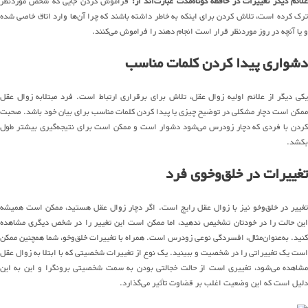
لائم دیگر تغییرات در حافظه کوتاه‌مدت عبارت‌اند از:
فراموش کردن جایی که شخص موردنظر
ترک کرده است، تلاش کردن برای اینکه به خاطر داشته باشند که چرا آن‌ها وارد اتاق خاصی شده
و یا آنچه در روز موردنظر قرار است انجام دهند را فراموش می‌کنند.
دشواری پیدا کردن کلمات مناسب
یکی دیگر از علائم اولیه زوال عقل، تلاش برای برقراری ارتباط است. فرد مبتلابه زوال عقل
ممکن است دچار مشکلی در توضیح چیزی یا پیدا کردن کلمات مناسب برای بیان خود باشد. صحبت
کردن با فردی که دچار زودرس می‌شود دشوار است و ممکن است برای نتیجه‌گیری بیشتر طول
بکشد.
تغییرات در خلق‌وخوی فرد
تغییر در خلق‌وخو نیز با زوال عقل رایج است. اگر دچار زوال عقل هستید، ممکن است همیشه
این حالت را در خودتان تشخیص ندهید، اما ممکن است این تغییر را در شخص دیگری مشاهده
کنید. به‌عنوان‌مثال، افسردگی نوعی زودرس است. همراه با تغییرات خلق‌وخو، شما همچنین ممکن
است یک تغییراتی را در شخصیت و ببینید. یک نوع از تغییرات شخصیتی که با ابتلا به زوال عقل
مشاهده می‌شود، تغییری است از حالت خجالتی بودن به سمت شخصیتی برونگرا و این به این
دلیل است که این وضعیت اغلب بر قضاوت تأثیر می‌گذارد.