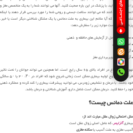
شبکـه های اجتمـاعـی
ا تجربه کرده اید، با پزشک در این باره صحبت کنید.
آنها می توانند شما را به یک متخصص مغز و
اعصاب معرفی کنند که می توانند سلامت جسمی و روحی شما را مورد بررسی قرار دهند یا اینکه
تشخیص دهند که آیا علائم این بیماری به علت دمانس یا یک مشکل شناختی دیگر است یا خیر.
پزشک ممکن است موارد زیر را سفارش دهد:
• مجموعه ای کامل از آزمایش های حافظه و ذهنی
• امتحان عصبی
• آزمایش خون
• آزمایشات تصویربرداری مغز
تهوع و استفراغ در افراد بالای ۶۵ سال رایج است، اما همچنین می تواند جوانان را تحت تاثیر
قرار دهد. شروع اولیه بیماری ممکن است زمانی شروع شود که افراد در ۳۰، ۴۰ یا ۵۰ سالگی
خود باشند. با درمان و تشخیص زودرس، می توانید پیشرفت بیماری را کند کرده و عملکرد ذهنی
خود را حفظ کنید.
درمان ممکن است شامل دارو، آموزش شناختی و درمان باشد.
علت دمانس چیست؟
علل احتمالی زوال عقل عبارت اند از:
بیماری
آلزایمر
، که عامل اصلی زوال عقل است
آسیب مغزی به علت آسیب یا
سکته مغزی