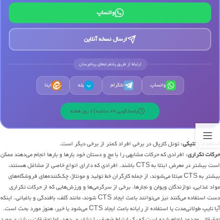
واتساپ
ارسال نسخه آنلاین
ارتباط از طریق پلتفرم‌های پیام‌رسان
واتساپ
تلگرام
بله
ایتا
ب
پاسخگویی 24 ساعته | 7 روز هفته
استعداد ژنتیکی
: تونل کارپال در برخی افراد کمتر از برخی دیگر است.
حرکات تکراری
: افرادی که حرکات مشابهی را با مچ و دستان خود بارها و بارها انجام می‌دهند ممکن
است بیشتر در معرض ابتلا به CTS باشند. افرادی که دارای انواع خاصی از مشاغل هستند،
بیشتر به CTS مبتلا می‌شوند، از جمله کارگران خط تولید و مونتاژ، چک‌کننده‌های فروشگاه‌های
مواد غذایی، نوازندگان ویولن و نجارها. برخی از سرگرمی‌ها و ورزش‌هایی که از حرکات تکراری
دست استفاده می‌کنند نیز می‌توانند باعث ایجاد CTS شوند، مانند گلف، بافندگی و باغبانی. اینکه
آیا تایپ طولانی‌مدت یا استفاده از رایانه باعث ایجاد CTS می‌شود یا خیر، هنوز مورد بحث است.
تحقیقاتی محدود انجام شده است که یک ارتباط ضعیف را نشان می‌دهد، اما تحقیقات بیشتری مورد