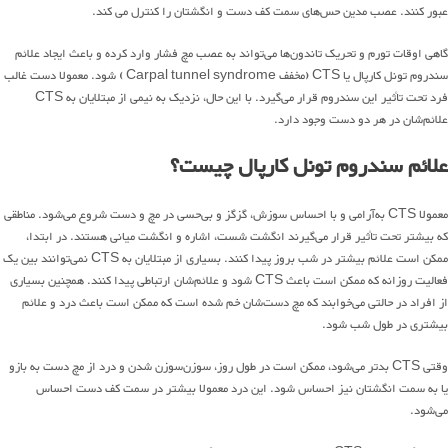
عبور کنند. عصب مدین حس‌های سمت کف دست و انگشتان را کنترل می کند.
گاهی اوقات تورم و تحریک تاندون‌ها می‌تواند به عصب مچ فشار وارد کرده و باعث ایجاد علائم
سندروم تونل کارپال یا CTS (مخفف Carpal tunnel syndrome ) شود. معمولا دست غالب
فرد تحت تأثیر این سندروم قرار می‌گیرد. با این حال، نزدیک به نیمی از مبتلایان به CTS
علائم‌شان در هر دو دست وجود دارد.
علائم سندروم تونل کارپال چیست؟
معمولا CTS به‌آرامی و با احساس سوزش، گزگز و بی‌حسی در مچ و دست شروع می‌شود. مناطقی
که بیشتر تحت تأثیر قرار می‌گیرند انگشت شست، اشاره و انگشت میانی هستند. در ابتدا،
ممکن است علائم بیشتر در شب بروز پیدا کنند. بسیاری از مبتلایان به CTS نمی‌توانند بین یک
فعالیت روزانه که ممکن است باعث CTS شود و علائم‌شان ارتباطی پیدا کنند. همچنین بسیاری
از افراد در حالتی می‌خوابند که مچ دست‌شان خم شده است که ممکن است باعث درد و علائم
بیشتری در طول شب شود.
وقتی CTS بدتر می‌شود، ممکن است در طول روز، سوزن‌سوزن شدن و درد از مچ دست به بازو
یا به سمت انگشتان نیز احساس شود. این درد معمولا بیشتر در سمت کف دست احساس
می‌شود.