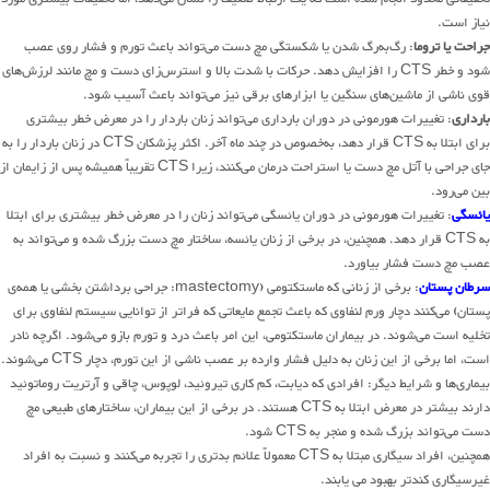
نیاز است.
جراحت یا تروما
: رگ‌به‌رگ شدن یا شکستگی مچ دست می‌تواند باعث تورم و فشار روی عصب
شود و خطر CTS را افزایش دهد. حرکات با شدت بالا و استرس‌زای دست و مچ مانند لرزش‌های
قوی ناشی از ماشین‌های سنگین یا ابزارهای برقی نیز می‌تواند باعث آسیب شود.
بارداری
: تغییرات هورمونی در دوران بارداری می‌تواند زنان باردار را در معرض خطر بیشتری
برای ابتلا به CTS قرار دهد، به‌خصوص در چند ماه آخر. اکثر پزشکان CTS در زنان باردار را به
جای جراحی با آتل مچ دست یا استراحت درمان می‌کنند، زیرا CTS تقریباً همیشه پس از زایمان از
بین می‌رود.
یائسگی
: تغییرات هورمونی در دوران یائسگی می‌تواند زنان را در معرض خطر بیشتری برای ابتلا
به CTS قرار دهد. همچنین، در برخی از زنان یائسه، ساختار مچ دست بزرگ شده و می‌تواند به
عصب مچ دست فشار بیاورد.
سرطان پستان
: برخی از زنانی که ماستکتومی (mastectomy: جراحی برداشتن بخشی یا همه‌ی
پستان) می‌کنند دچار ورم لنفاوی که باعث تجمع مایعاتی که فراتر از توانایی سیستم لنفاوی برای
تخلیه است می‌شوند. در بیماران ماستکتومی، این امر باعث درد و تورم بازو می‌شود. اگرچه نادر
است، اما برخی از این زنان به دلیل فشار وارده بر عصب ناشی از این تورم، دچار CTS می‌شوند.
بیماری‌ها و شرایط دیگر: افرادی که دیابت، کم کاری تیروئید، لوپوس، چاقی و آرتریت روماتوئید
دارند بیشتر در معرض ابتلا به CTS هستند. در برخی از این بیماران، ساختارهای طبیعی مچ
دست می‌تواند بزرگ شده و منجر به CTS شود.
همچنین، افراد سیگاری مبتلا به CTS معمولاً علائم بدتری را تجربه می‌کنند و نسبت به افراد
غیرسیگاری کندتر بهبود می یابند.