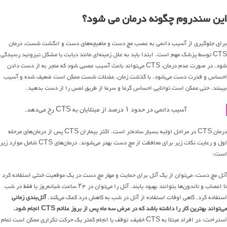
این سندروم چگونه درمان می شود؟
برای جلوگیری از آسیب دائمی به عصب مچ دست و ماهیچه‌های دست و انگشت شست، درمان
CTS توسط پزشک مهم است. ابتدا باید به علل زمینه‌ای مانند دیابت یا مشکل تیروئید رسیدگی
شود. در صورت عدم درمان، CTS می‌تواند باعث آسیب عصبی شود که منجر به از دست دادن
احساس و قدرت دست می‌شود. با گذشت زمان، عضلات شست ممکن است ضعیف شده و آسیب
ببینند. حتی ممکن است توانایی احساس گرما و سرما از طریق لمس را از دست بدهید.
آسیب دائمی در حدود ۱ درصد از مبتلایان به CTS رخ می‌دهد.
درمان CTS در مراحل اولیه بسیار ساده‌تر است. اکثر بیماران CTS پس از درمان‌های مرحله
اول و رعایت نکات زیر برای محافظت از مچ دست بهتر می‌شوند. درمان‌های CTS شامل موارد زیر
است:
آتل مچ دست: می‌توان از یک آتل برای حمایت و مهار مچ دست در یک موقعیت خنثی استفاده کرد
تا اعصاب و تاندون‌ها بتوانند بهبود یابند. آتل را می‌توان در ۲۴ ساعت شبانه‌روز یا فقط در شب
استفاده کرد. گاهی اوقات استفاده از آتل در شب به کاهش درد کمک می‌کند.
آتل‌بندی زمانی
می‌تواند بهترین کار را داشته باشد که در عرض سه ماه پس از بروز علائم CTS انجام شود.
استراحت: در افراد مبتلا به CTS خفیف، توقف یا انجام کمتر یک حرکت تکراری ممکن است تمام