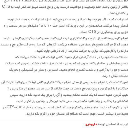
خم شدن در یک زاویه، راحت کار کند. برای اکثر افراد فضای کار میز باید حدود ۲۷ تا ۲۹ اینچ
بالاتر از زمین باشد. حفظ وضعیت و موقعیت درست بدن و مچ دست می‌تواند خطر ابتلا به CTS
را کاهش دهد.
استراحت کنید. اگر هر چند وقت یکبار به دست و مچ خود اجازه استراحت بدهید، خطر تورم
کاهش پیدا می‌کند. متخصصان بر این باورند که استراحت ۱۰ تا ۱۵ دقیقه‌ای در هر ساعت راه
خوبی برای پیشگیری از CTS است.
انجام کارهای مختلف: از انجام حرکات تکراری خودداری کنید. سعی کنید به‌گونه‌ای کارها را انجام
دهید که از حرکات ماهیچه‌ای متفاوتی استفاده می‌کنند. کارهایی که نیاز به حرکت مکرر مچ و دست
دارند را با کارهایی که نیازی به حرکت ندارند، از لحاظ زمانی جابجا کنید.
عضلات دست خود را در حالت آرامش قرار دهید. گاهی اوقات، افراد عادت می‌کنند که
ماهیچه‌هایشان را منقبض کنند بدون اینکه به آن عضلات نیاز داشته باشند. تمرین کنید حرکات
دست و مچ را به‌آرامی و با شدت کمتری انجام دهید. استرس و تنش در کشیدگی و تحریک
عضلات نقش دارند.
تمرینات دست را انجام دهید. پس از مدتی انجام حرکات تکراری،گاهی اوقات می‌توانید اثرات آن
حرکات را با خم کردن و پیچاندن مچ دست در جهت مخالف از بین ببرید. به‌عنوان مثال، پس از
تایپ کردن، مفید است که یک مشت محکم ببندید و آن را برای یک ثانیه نگه دارید، سپس
انگشتان را بکشید و چند ثانیه نگه دارید. سعی کنید این کار را چندین بار تکرار کنید.
خود را گرم نگه دارید. ماهیچه‌هایی که گرم هستند کمتر آسیب می‌بینند و خطر ابتلا به CTS در
محیط سرد بیشتر است. مهم است که هنگام کار دستان خود را گرم نگه دارید.
ترجمه اختصاصی توسط
دارومارو