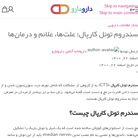
Skip to navigation
منو
Skip to main content
بانک اطلاعات دارویی
سندروم تونل کارپال؛ علت‌ها، علائم و درمان‌ها
ارسال توسط
داروخانه آنلاین دارومارو
اسفند 22, 1400
در تاریخ اسفند 22, 1400
0
سندرم تونل کارپال
(CTS) به از گروهی از مشکلات که شامل تورم، درد، سوزن‌سوزن شدن و از
دست دادن قدرت در مچ و دست است گفته می‌شود. زنان سه برابر بیشتر از مردان در معرض
ابتلا به سندروم تونل کارپال هستند.
سندرم تونل کارپال چیست؟
مچ دست از استخوان‌های کوچکی ساخته شده است که یک شیار یا تونل باریک را تشکیل
می‌دهند. تاندون‌ها و عصبی به نام عصب مدین (median nerve) باید از این تونل و ساعد