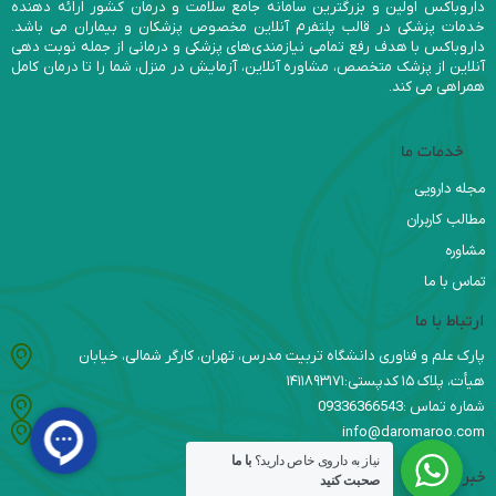
داروباکس اولین و بزرگترین سامانه جامع سلامت و درمان کشور ارائه دهنده
خدمات پزشکی در قالب پلتفرم آنلاین مخصوص پزشکان و بیماران می باشد.
داروباکس با هدف رفع تمامی نیازمندی‌های پزشکی و درمانی از جمله نوبت دهی
آنلاین از پزشک متخصص، مشاوره آنلاین، آزمایش در منزل، شما را تا درمان کامل
همراهی می کند.
خدمات ما
مجله دارویی
مطالب کاربران
مشاوره
تماس با ما
ارتباط با ما
پارک علم و فناوری دانشگاه تربیت مدرس، تهران، کارگر شمالی، خیابان
هیأت، پلاک ۱۵ کدپستی:۱۴۱۱۸۹۳۱۷۱
شماره تماس :09336366543
info@daromaroo.com
نیاز به داروی خاص دارید؟
با ما
خبرنامه
صحبت کنید