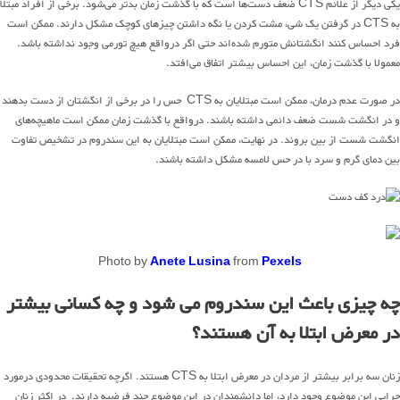
یکی دیگر از علائم CTS ضعف دست‌ها است که با گذشت زمان بدتر می‌شود. برخی از افراد مبتلا
به CTS در گرفتن یک شی، مشت کردن یا نگه داشتن چیزهای کوچک مشکل دارند. ممکن است
فرد احساس کنند انگشتانش متورم شده‌اند حتی اگر درواقع هیچ تورمی وجود نداشته باشد.
معمولا با گذشت زمان، این احساس بیشتر اتفاق می‌افتد.
در صورت عدم درمان، ممکن است مبتلایان به CTS حس را در برخی از انگشتان از دست بدهند
و در انگشت شست ضعف دائمی داشته باشند. درواقع با گذشت زمان ممکن است ماهیچه‌های
انگشت شست از بین بروند. در نهایت، ممکن است مبتلایان به این سندروم در تشخیص تفاوت
بین دمای گرم و سرد با در حس لامسه مشکل داشته باشند.
Photo by
Anete Lusina
from
Pexels
چه چیزی باعث این سندروم می شود و چه کسانی بیشتر
در معرض ابتلا به آن هستند؟
زنان سه برابر بیشتر از مردان در معرض ابتلا به CTS هستند. اگرچه تحقیقات محدودی درمورد
چرایی این موضوع وجود دارد، اما دانشمندان در این موضوع چند فرضیه دارند. در اکثر زنان