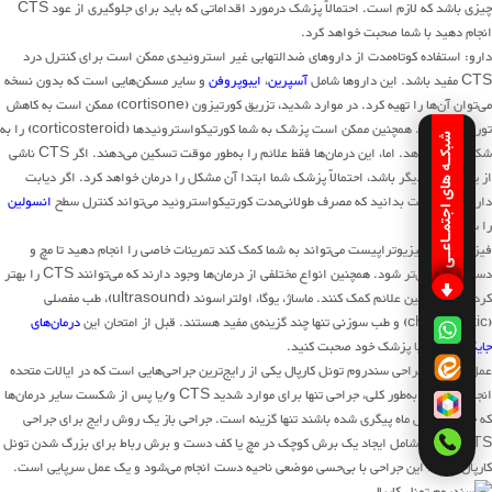
چیزی باشد که لازم است. احتمالاً پزشک درمورد اقداماتی که باید برای جلوگیری از عود CTS
انجام دهید با شما صحبت خواهد کرد.
دارو: استفاده کوتاه‌مدت از داروهای ضدالتهابی غیر استروئیدی ممکن است برای کنترل درد
CTS مفید باشد. این داروها شامل
آسپرین
،
ایبوپروفن
و سایر مسکن‌هایی است که بدون نسخه
می‌توان آن‌ها را تهیه کرد. در موارد شدید، تزریق کورتیزون (cortisone) ممکن است به کاهش
تورم کمک کند. همچنین ممکن است پزشک به شما کورتیکواستروئیدها (corticosteroid) را به
شبکـه های اجتمـاعـی
شکل قرص بدهد. اما، این درمان‌ها فقط علائم را به‌طور موقت تسکین می‌دهند. اگر CTS ناشی
از یک مشکل دیگر باشد، احتمالاً پزشک شما ابتدا آن مشکل را درمان خواهد کرد. اگر دیابت
دارید، مهم است بدانید که مصرف طولانی‌مدت کورتیکواستروئید می‌تواند کنترل سطح
انسولین
را سخت کند.
فیزیوتراپی: فیزیوتراپیست می‌تواند به شما کمک کند تمرینات خاصی را انجام دهید تا مچ و
دست شما قوی‌تر شود. همچنین انواع مختلفی از درمان‌ها وجود دارند که می‌توانند CTS را بهتر
کرده و به تسکین علائم کمک کنند. ماساژ، یوگا، اولتراسوند (ultrasound)، طب مفصلی
(chiropractic) و طب سوزنی تنها چند گزینه‌ی مفید هستند. قبل از امتحان این
درمان‌های
جایگزین
، باید با پزشک خود صحبت کنید.
عمل جراحی: جراحی سندروم تونل کارپال یکی از رایج‌ترین جراحی‌هایی است که در ایالات متحده
انجام می‌شود. به‌طور کلی، جراحی تنها برای موارد شدید CTS و/یا پس از شکست سایر درمان‌ها
که حداقل شش ماه پیگری شده باشند تنها گزینه است. جراحی باز یک روش رایج برای جراحی
CTS است و شامل ایجاد یک برش کوچک در مچ یا کف دست و برش رباط برای بزرگ شدن تونل
کارپال است. این جراحی با بی‌حسی موضعی ناحیه دست انجام می‌شود و یک عمل سرپایی است.