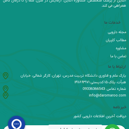
آنلاین از پزشک متخصص، مشاوره آنلاین، آزمایش در منزل، شما را تا درمان کامل
همراهی می کند.
خدمات ما
مجله دارویی
مطالب کاربران
مشاوره
تماس با ما
ارتباط با ما
پارک علم و فناوری دانشگاه تربیت مدرس، تهران، کارگر شمالی، خیابان
هیأت، پلاک ۱۵ کدپستی:۱۴۱۱۸۹۳۱۷۱
شماره تماس :09336366543
info@daromaroo.com
خبرنامه
دریافت آخرین اطلاعات دارویی کشور