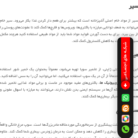
سیر
سیر از مواد خام اصلی آشپزخانه است که بیشتر برای طعم دار کردن غذا بکار می‌رود. سیر خام
می‌تواند به ضعف توانایی مبارزه با باکتری‌ها، ویروس‌ها و قارچ‌ها کمک کند تا عفونت‌های پوستی را
از بین ببرد. برای به دست آوردن فواِید مواد شما باید از مواد طبیعی استفاده کنید هرچند مکمل
سیر ممکن است به کاهش کلسترول کمک کند.
شبکـه های اجتمـاعـی
میسو
این چاشنی سنتی ژاپنی، از تخمیر سویا تهیه می‌شود، معمولاً به‌عنوان یک خمیر شور استفاده
می‌شود. شما احتمالاً از آن در یک سوپ استفاده می‌کنید، اما می‌توانید آن را به سس اضافه کنید.
یسو حاوی
پروبیوتیک ها
، باکتری‌های مفید موجود در ماست و برخی مواد غذایی تخمیر شده
هستند. ازآنجاکه آن‌ها در سیستم ایمنی بدن نقش دارند، می‌توانند به مبارزه با اسهال عفونی و
همچنین انواع دیگر بیماری‌ها کمک کنند.
سوپ مرغ
سوپ مرغ به علت پیشگیری از سرماخوردگی موردعلاقه مادربزرگ‌ها است. سوپ مرغ خانگی واقعاً
می‌تواند علائم بیماری را کاهش دهد و ممکن است به درمان زودرس بیماری شما کمک کند. علاوه