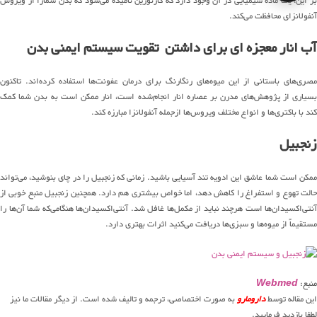
بر این، یک ماده شیمیایی در آن وجود دارد که کارنوزین نامیده می‌شود که بدن شمارا از ویروس
آنفولانزای محافظت می‌کند.
آب انار معجزه ای برای داشتن تقویت سیستم ایمنی بدن
مصری‌های باستانی از این میوه‌های رنگارنگ برای درمان عفونت‌ها استفاده کرده‌اند. تاکنون
بسیاری از پژوهش‌های مدرن بر عصاره انار انجام‌شده است، انار ممکن است به بدن شما کمک
کند با باکتری‌ها و انواع مختلف ویروس‌ها ازجمله آنفولانزا مبارزه کند.
زنجبیل
ممکن است شما عاشق این ادویه تند آسیایی باشید. زمانی که زنجبیل را در چای بنوشید، می‌تواند
حالت تهوع و استفراغ را کاهش دهد، اما خواص بیشتری هم دارد. همچنین زنجبیل منبع خوبی از
آنتی‌اکسیدان‌ها است هرچند نباید از مکمل‌ها غافل شد. آنتی‌اکسیدان‌ها هنگامی‌که شما آن‌ها را
مستقیماً از میوه‌ها و سبزی‌ها دریافت می‌کنید اثرات بهتری دارد.
منبع:
Webmed
این مقاله توسط
دارومارو
به صورت اختصاصی، ترجمه و تالیف شده است. از دیگر مقالات ما نیز
لطفا بازدید فرمایید.