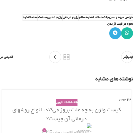
خواص میوه و سبزیجات
دسته: تغذیه سالم
رژیم درمانی
رژیم غذایی
سلامت
مجله تغذیه
نحوه مراقبت از بدن
جدیدتر
قدیمی تر
نوشته های مشابه
26
بهمن
بانک اطلاعات دارویی
کیست واژن به چه علت بروز می‌کند، انواع روشهای
درمانی آن چیست؟
0
داروخانه آنلاین دارومارو