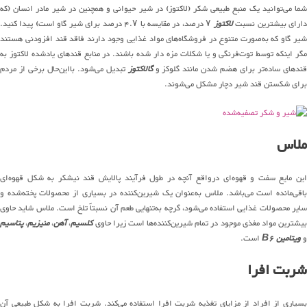
شما می‌توانید یک منبع طبیعی شکر (لاکتوز) در شیر حیوانی و همچنین در شیر مادر انسان (که
دارای بیشترین نسبت
لاکتوز
۷ درصد، در مقایسه با ۴.۷ درصد برای شیر گاو است) پیدا کنید.
شیر گاو که به‌صورت متنوع در فروشگاه‌های مواد غذایی وجود دارند فاقد قند افزودنی هستند
مگر اینکه توسط توت‌فرنگی و یا شکلات مزه دار شده باشند. در منابع قندهای یادشده لاکتوز به
ندهای ساده‌تر برای هضم شدن مانند گلوکز و
گالاکتوز
تبدیل می‌شود. بااین‌حال برخی از مردم
برای شکستن قند شیر دچار مشکل می‌شوند.
ملاس
این مایع سفت و قهوه‌ای درواقع آنچه در طول فرآیند پالایش قند نیشکر به شکل قهوه‌ای
باقی‌مانده است می‌باشد. ملاس به‌عنوان یک شیرین‌کننده در بسیاری از محصولات پخته‌شده و
سایر محصولات غذایی استفاده می‌شود، گرچه به‌تنهایی طعم آن نسبتاً تلخ است. ملاس شاید حاوی
یشترین مواد مغذی موجود در تمام شیرین‌کننده‌ها است زیرا حاوی
کلسیم
،
آهن
،
منیزیم
،
پتاسیم
و
ویتامین B6
است.
شربت افرا
بسیاری از افراد از مزایای تغذیه شربت افرا استفاده می‌کند. شربت افرا به شکل طبیعی آن