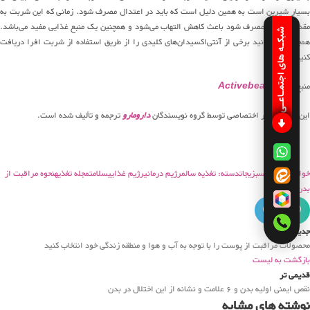
بسیار شیرین است به همین دلیل است که باید در اعتدال مصرف شود. زمانی که این شربت به
مقدار مناسب مصرف شود باعث کاهش التهاب می‌شود و همچنین یک منبع غذایی مفید می‌باشد.
شبکـه های اجتمـاعـی
همچنین می‌توانید برخی از آنتی‌اکسیدان‌های کلیدی را از طریق استفاده از شربت افرا دریافت
کنید.
منبع:
Activebeat.com
این مقاله به‌طور اختصاصی توسط گروه نویسندگان
دارومارو
ترجمه‌ و تألیف شده است.
خواص میوه و سبزیجات
دسته: تغذیه سالم
رژیم درمانی
رژیم غذایی
سلامت
مجله تغذیه
نحوه مراقبت از
بدن
جدیدتر
محصولات مراقبت از پوست را با توجه به آب و هوا و منطقه زندگی خود انتخاب کنید
بازگشت به لیست
قدیمی تر
نقص ایمنی اولیه بدن و ۶ علامت و نشانه از این اختلال در بدن
نوشته های مشابه