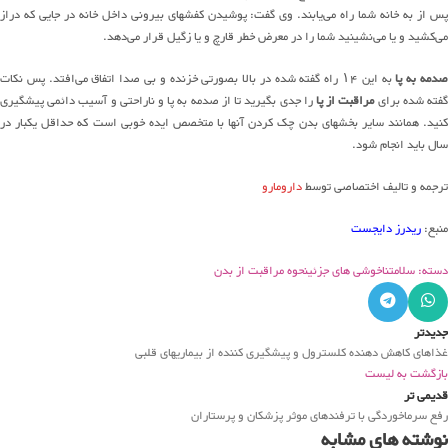
پس از به خانه شما راه می‌یابند. وی گفت: پوشیدن کفشهای بیرونی داخل خانه در جایی که دراز
می‌کشید و یا می‌نشینید شما را در معرض خطر قارچ و یا زگیل قرار می‌دهد.
دمه به پا
به این ۱۴ راه گفته شده در بالا بصورتی خزنده و بی صدا اتفاق می‌افتد. پس نکات
فته شده برای
مراقبت از پا
را جدی بگیرید تا از صدمه به پا و ناراحتی و آسیب دائمی پیشگیری
کنید. همانند سایر بخشهای بدن چک کردن آنها با متخصص ایده خوبی است که حداقل یکبار در
سال باید انجام شود.
ترجمه و تالیف اختصاصی توسط
دارومارو
منبع:
ریدرز دایجست
دسته: سلامت
ناخوشی های جزئی
نحوه مراقبت از بدن
جدیدتر
غذاهای کاهش دهنده کلسترول و پیشگیری کننده از بیماریهای قلبی
بازگشت به لیست
قدیمی تر
رفع سرماخوردگی با ترفندهای موثر پزشکان و پرستاران
نوشته های مشابه