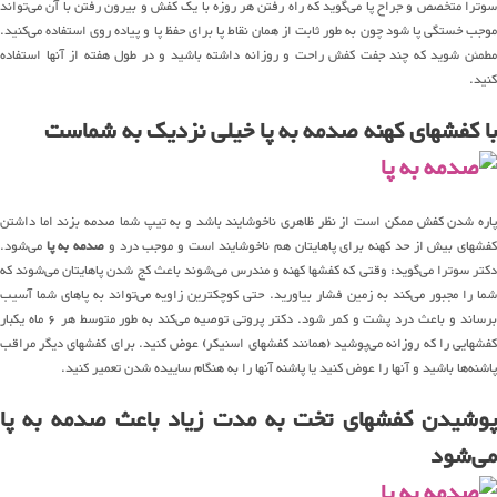
سوترا متخصص و جراح پا می‌گوید که راه رفتن هر روزه با یک کفش و بیرون رفتن با آن می‌تواند
موجب خستگی پا شود چون به طور ثابت از همان نقاط پا برای حفظ پا و پیاده روی استفاده می‌کنید.
مطمئن شوید که چند جفت کفش راحت و روزانه داشته باشید و در طول هفته از آنها استفاده
کنید.
با کفشهای کهنه صدمه به پا خیلی نزدیک به شماست
پاره شدن کفش ممکن است از نظر ظاهری ناخوشایند باشد و به تیپ شما صدمه بزند اما داشتن
فشهای بیش از حد کهنه برای پاهایتان هم ناخوشایند است و موجب درد و
صدمه به پا
می‌شود.
دکتر سوترا می‌گوید: وقتی که کفشها کهنه و مندرس می‌شوند باعث کج شدن پاهایتان می‌شوند که
شما را مجبور می‌کند به زمین فشار بیاورید. حتی کوچکترین زاویه می‌تواند به پاهای شما آسیب
برساند و باعث درد پشت و کمر شود. دکتر پروتی توصیه می‌کند به طور متوسط هر ۶ ماه یکبار
کفشهایی را که روزانه می‌پوشید (همانند کفشهای اسنیکر) عوض کنید. برای کفشهای دیگر مراقب
پاشنه‌ها باشید و آنها را عوض کنید یا پاشنه آنها را به هنگام ساییده شدن تعمیر کنید.
پوشیدن کفشهای تخت به مدت زیاد باعث صدمه به پا
می‌شود