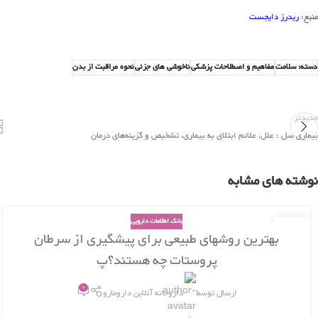
منبع:
ریدرز دایجست
دسته: سلامت
مفاهیم و اصطلاحات پزشکی
ناخوشی های جزئی
نحوه مراقبت از بدن
جدیدتر
بیماری سل : علل، علائم ابتلای به بیماری، تشخیص و گزینه‌های درمان
نوشته های مشابه
بانک اطلاعات دارویی
26
بهترین روشهای طبیعی برای پیشگیری از سرطان
بهمن
پروستات چه هستند؟پ
0
ارسال توسط
داروخانه آنلاین دارومارو