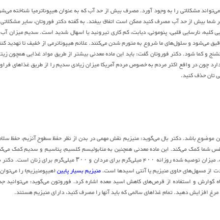
می‌تواند مشکلاتی را به وجود آورد. مصرف بیش از حد آب که به عنوان هیپوناترمیا شناخته می‌شو
 شما بیش از حد آب مصرف کنید ممکن است اتفاق بیفتد. به گفته دکتر فوروتان، سایر مشکلاتی 
ی کلیه، نارسایی قلبی، پنومونی، دیابت، کم کاری تیروئید یا اسهال شدید است. سدیم میزان آب 
ق می‌شود و سلول‌های ما شروع به متورم شدن می‌کنند. علائم هیپوتاترمی از خفیف تا تهدید کنن
ج و کما شود. دکتر فوروتان گفت: باید این ماده معدنی بیشتر از طریق مواد غذایی همچون زیت
ارد چون در واقع اکثر مردم به خصوص مردم آمریکا میزان زیادی سدیم را از طریق غذاهای فراو
ی تان حذف کنید.
ن موضوع باشد. دکتر بال می‌گوید: منیزیم نقش مهمی در بدن از نظر حفظ سطوح آنزیم، حفظ سلا
 شما کمک می‌کند. این ماده معدنی همچنین به متابولیسم کلسیم، پتاسیم و سدیم کمک می‌کن
است. میزان توصیه شده روزانه ۴۰۰ میلی‌گرم برای مردان و ۳۰۰ میلی‌گرم برای زنان است. دک
مدت از مسهل‌های حاوی منیزیم یا آنتی اسیدها است.
منیزیم بسیار پایین
(هیپومنیزیم) را می‌توان 
ه گوارش و استفاده از قرص‌های کاهش اسید معده اشاره کرد. فوروتون می‌گوید: می‌توانید ج
 و مرغ افزایش دهید. تمام غذاهای سالمی که باید آنها را مصرف کنید، دارای منیزیم هستند.