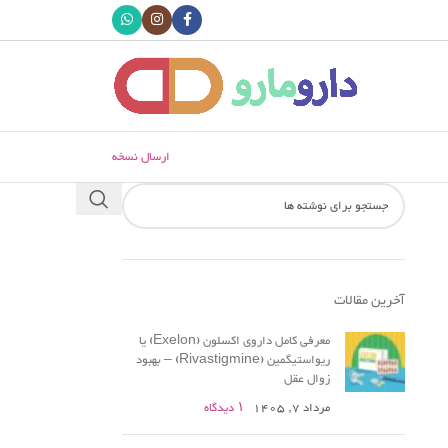
ارسال نسخه
آخرین مقالات
معرفی کامل داروی اکسلون (Exelon) یا
ریواستیگمین (Rivastigmine) – بهبود
زوال عقل
مرداد 7, 1405
۱ دیدگاه