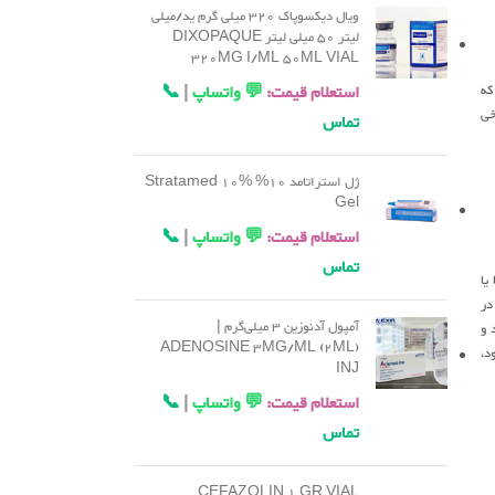
ویال دیکسوپاک 320 میلی گرم ید/میلی
لیتر 50 میلی لیتر DIXOPAQUE
320MG I/ML 50ML VIAL
که
استعلام قیمت:
💬 واتساپ
|
📞
خی
تماس
ژل استراتامد 10% Stratamed 10%
Gel
استعلام قیمت:
💬 واتساپ
|
📞
تماس
یا
در
آمپول آدنوزین 3 میلی‌گرم |
 و
ADENOSINE 3MG/ML (2ML)
د،
INJ
استعلام قیمت:
💬 واتساپ
|
📞
تماس
CEFAZOLIN 1 GR VIAL