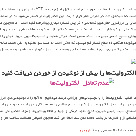
سطوح الکترولیت فسفات در خون برای ایج
است که کلیه‌های شما در معرض خطر قرار دارند. این الکترولیت از فسفر می‌شود که در غذاها
بنابراین بزرگترین خطر هیپرفسفاتمی (افزایش فسفر) بیماری‌ پیشرفته کلیه است. اما همچنین 
ساختمانی در خودشان دارند. علت تخریب چیست؟ دکتر بال به تخریب عضله ناشی از تمرین و یا 
وقتی سطوح فسفر خیلی بالا است، ممکن است خارش شدید و کلسیفیکاسیون عروق خونی را تجر
می‌گوید: هنگامی که سطح فسفر کم می‌شود که ممکن است به علت سوء تغذیه یا الکل باشد، عل
مواد غذایی کنسروی حاوی فسفات بسیار بالایی هستند زیرا عامل نگهدارنده و طعم دهنده معمول
الکترولیت‌ها را بیش از نوشیدن از خوردن دریافت کنید
ا اغلب
الکترولیت‌ها
را با نوشیدنی‌های ورزشی مرتبط می‌دانیم اما آنها را با نوشیدنی‌های انرژ
وردن برای تعادل الکترولیت مثل خوردن برای سلامتی و سلامت کلی بدن است و بهترین راه ب
اسفناج، سیب زمینی شیرین، قارچ، نخود فرنگی و لوبیا از لحاظ ویتامین‌ها و مواد معدنی غنی هس
مختلفی از واکنش‌ها در پشت صحنه بدن شما اتفاق می‌افتد همچون انقباض عضلات، سلامت مغز و 
ترجمه و تالیف اختصاصی توسط
دارومارو