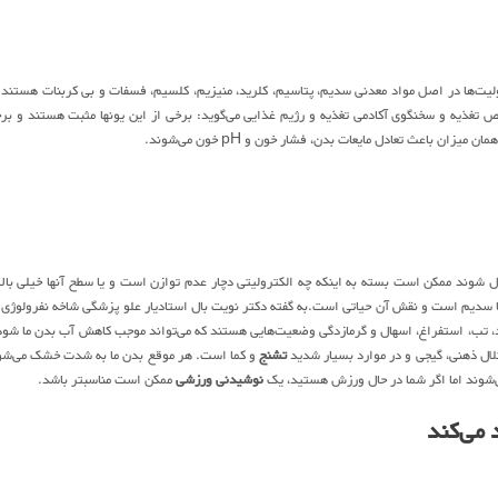
یت‌ها در اصل مواد معدنی سدیم، پتاسیم، کلرید، منیزیم، کلسیم، فسفات و بی کربنات هستند 
صص تغذیه و سخنگوی آکادمی تغذیه و رژیم غذایی می‌گوید: برخی از این یونها مثبت هستند و بر
میزان باعث تعادل مایعات بدن، فشار خون و pH خون می‌شوند.
 شوند ممکن است بسته به اینکه چه الکترولیتی دچار عدم توازن است و یا سطح آنها خیلی بالا 
ما سدیم است و نقش آن حیاتی است.به گفته دکتر نویت بال استادیار علو پزشگی شاخه نفرولوژی 
 تب، استفراغ، اسهال و گرمازدگی وضعیت‌هایی هستند که می‌تواند موجب کاهش آب بدن ما شود
لال ذهنی، گیجی و در موارد بسیار شدید
تشنج
و کما است. هر موقع بدن ما به شدت خشک می‌شو
‌شوند اما اگر شما در حال ورزش هستید، یک
نوشیدنی ورزشی
ممکن است مناسبتر باشد.
 می‌کند