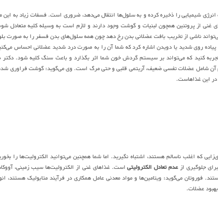
اد ملکول انرژی به نام ATP (آدنوزین تری‌فسفات) که انرژی شیمیایی را ذخیره کرده و به سلول‌ها انتقال می‌دهد، ضروری است. فسفات زیاد به این م
ی غنی از پروتئین همچون لبنیات و گوشت وجود دارند و لازم است به وسیله کلیه متعادل شون
می‌تواند ناشی از تخریب بافت عضلانی بدن رخ دهد چون همه سلول‌های بدن فسفر را به صورت بل
پیاده روی شدید یا دویدن اشاره کرد که شما آن را به صورت درد شدید عضلانی احساس می‌کنی
به کنید که می‌تواند بر سیستم گردش خون شما اثر بگذارد و باعث سنگ کلیه شود. دکتر ب
ائم آن شامل عضلات تفسی ضعیف، آریتمی قلبی و حتی مرگ است. وی می‌گوید: گوشت فراوری شده
 در این غذاهاست.
ی‌زایی که اغلب ناسالم هستند، اشتباه نگیرید. اما شما همچنین می‌توانید الکترولیت‌ها را بخوری
رای جلوگیری از
عدم تعادل الکترولیتی
است. غذاهای غنی از الکترولیت‌ها سیب زمینی، آووکاد
تند. فوروتان می‌گوید: ویتامین‌ها و مواد معدنی عامل همکاری در فرآیند متابولیک هستند، انو
بهبود عضلات.