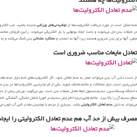
الکترولیت‌ها چه هستند
ما ممکن است در مورد دریافت الکترولیت‌ها از
نوشیدنی‌های ورزشی
شنیده باشید. خب الکترول
در مایعات بدن حل می‌شوند و باعث ایجاد یونهایی با بار الکتریکی می‌شوند. رابین فروتان متخ
منفی. آنها برای بدن ضروری هستند زیرا آنها به اعصاب و
عملکرد عضلانی
بدن کمک می‌کنند و به همان 
تعادل مایعات مناسب ضروری است
از دست دادن آب بدن می‌تواند منجر به عدم تعادل شود. اگر الکترولیت‌های شما دچار عدم تعادل
خیلی پایین است، دچار مشکلات و علائم مختلف شوید. یکی از فراوان‌ترین الکترولیت‌ها در بدن 
دانشگاه ویسکانسین: سدیم مسئول حفظ تعادل مایعات بدن است. وی می‌گوید: ورزش بیش از حد،
طح سدیم آن را بالا ببرد. علائم هایپرترمیا (افزایش سدیم در خون) شامل تشنگی، آشفتگی، اخت
می‌تواند به دلیل
عدم تعادل الکترولیتی
باشد. بسیاری از مردم با نوشیدن مقدار کمی آب خوب می
مصرف بیش از حد آب هم عدم تعادل الکترولیتی را ایجاد