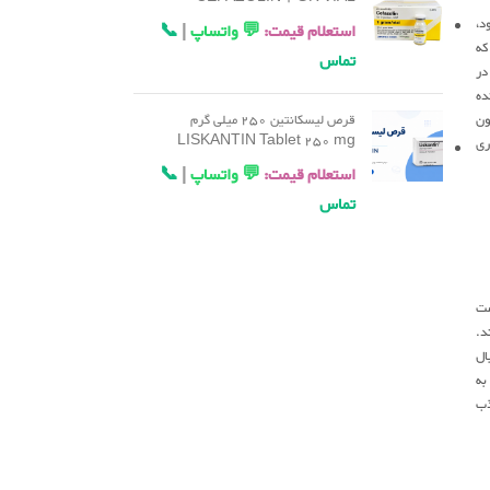
د،
استعلام قیمت:
💬 واتساپ
|
📞
که
تماس
در
ده
ون
قرص لیسکانتین 250 میلی گرم
LISKANTIN Tablet 250 mg
ری
استعلام قیمت:
💬 واتساپ
|
📞
تماس
مت
د.
تر بال
به
ذب