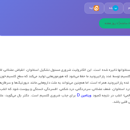
م
بله
ایتا
ب
و جریان خون یافت اما ۹۹ درصد مقدار آن در بدن در استخوانها ذخیره شده است. این الکترولیت ضروری مسئول تشکیل استخوان، انقباض عضلانی، ل
سیم توسط غدد پاراتیروئید ما حفظ می‌شود که هورمون‌هایی تولید می‌کند که سطح کلسیم خون 
ده پاراتیروئید همراه است، اما همچنین می‌تواند به علت داروهایی مانند دیورتیک‌ها و سرطان‌‌ه
ر، درد استخوان، ضعف عضلانی، سردردگمی، درد شکمی، افسردگی، خستگی و یبوست شود که اغلب 
ِمی) اغلب در نتیجه کمبود
ویتامین D
برای جذب ضروری کلسیم است. دکتر بال می‌گوید: علا
 قلبی باشد.