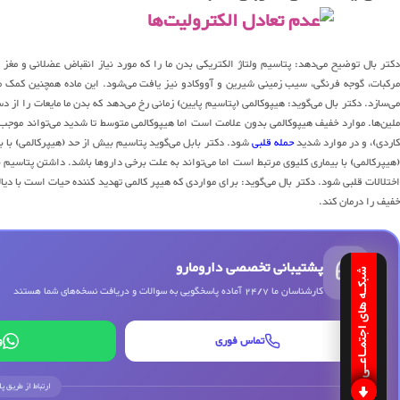
کتر بال توضیح می‌دهد: پتاسیم ولتاژ الکتریکی بدن ما را که مورد نیاز انقباض عضلانی و مغ
مرکبات، گوجه فرنگی، سیب زمینی شیرین و آووکادو نیز یافت می‌شود. این ماده همچنین کمک م
ی‌سازد. دکتر بال می‌گوید: هیپوکالمی (پتاسیم پایین) زمانی رخ می‌دهد که بدن ما مایعات را ا
ملین‌ها. موارد خفیف هیپوکالمی بدون علامت است اما هیپوکالمی متوسط تا شدید می‌تواند 
اردی)، و در موارد شدید
حمله قلبی
شود. دکتر بابل می‌گوید پتاسیم بیش از حد (هیپرکالمی) با 
(هیپرکالمی) با بیماری کلیوی مرتبط است اما می‌تواند به علت برخی داروها باشد. داشتن پتاسی
اختلالات قلبی شود. دکتر بال می‌گوید: برای مواردی که هیپر کالمی تهدید کننده حیات است با دیا
خفیف را درمان کند.
پشتیبانی تخصصی دارومارو
شبکـه های اجتمـاعـی
کارشناسان ما 24/7 آماده پاسخگویی به سوالات و دریافت نسخه‌های شما هستند
تماس فوری
و
ارتباط از طریق پ