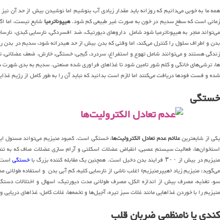
همه ما به خوبی می‌دانیم که روزانه باید مقدار زیادی آب بنوشیم اما نوشیدن بیش از حد آن نیز 
مانی است که سطح سدیم در خون به صورت غیر طبیعی کم شود.
هیپوناترمیا
شایع نیست، اما اگر
می‌تواند منجر به هیپوناترمیا شود شامل داروهای دیورتیک، ضد افسردگی، نارسایی کبدی، نارسای
بدن و اطراف سلول را کنترل می‌کند، اما وقتی که بدن بیش از حد هیدراته شود، سدیم در بدن رقی
زندگی هستند و می‌توانند شامل تهوع و استفراغ، سردرد، گیجی، خستگی، خارش، ضعف عضلانی، تشن
ها، ترشی‌های خانگی و کلم شور تامین شود تا غذاهای فراوری شده صنعتی. سدیم به بدی شهرت د
شده و فست فودها دریافت می‌کنند اما لازم است بدانید که نباید آن را به طور کامل از رژیم غذای
خستگی
کی از شایعترین
علائم عدم تعادل الکترولیت‌ها
، خستگی است. کمبود منیزیم می‌تواند مسئول ای
استخوان‌ها، فعالیت سیستم عصبی، انقباض عضلات اسکلتی و آرام سازی عضلات صاف که به تنفس
نیزیم در بیش از ۳۰۰ فرایند بدن دخیل است. همچنین یک مقابله کننده بزرگ با
خستگی
ی‌گوید: منیزیم زیاد (هیپرمنیزیم) اغلب ناشی از نارسایی کلیه، کم آبی بدن و استفاده طولانی 
سوء تغذیه، مصرف بیش از اندازه الکل، مصرف طولانی مدت دیورتیک، اسهال و اختلالات دستگا
منیزیم را با خوردن غذاهایی مانند غلات سبز تیره، آجیل‌ها و تخمه‌ها، غلات کامل، غذاهای دریایی
کندی یا نامنظمی ضربان قلب