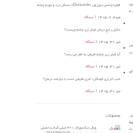
ند
قطره چشمی دورزول (Durezole)؛ مسکن درد و تورم چشم
با
مرداد 7, 1405
۱ دیدگاه
دلایل رایج درمان فیلر زیر چشم چیست؟
تیر 31, 1405
۱ دیدگاه
ات
رب
آیا فیلر زیر چشم طبیعی به نظر می رسد؟
تیر 31, 1405
۱ دیدگاه
ای
شب ادراری کودکان؛ امری طبیعی است یا نیازمند درمان؟
تیر 30, 1405
۱ دیدگاه
محصولات
د.
وط
ویال دیکسوپاک 320 میلی گرم ید/میلی
رت