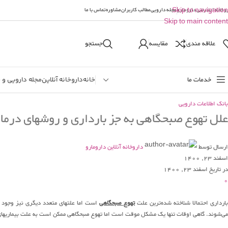
وخانه اینترنتی دارومارو
Skip to navigation
مجله دارویی
مطالب کاربران
مشاوره
تماس با ما
Skip to main content
علاقه مندی
مقایسه
جستجو
خدمات ما
خانه
داروخانه آنلاین
مجله دارویی و 
بانک اطلاعات دارویی
علل تهوع صبحگاهی به جز بارداری و روشهای درم
ارسال توسط
داروخانه آنلاین دارومارو
اسفند 23, 1400
در تاریخ اسفند 23, 1400
0
ارداری احتمالا شناخته شده‌ترین علت
تهوع صبحگاهی
است اما علتهای متعدد دیگری نیز وجود د
می‌شوند. گاهی اوقات تنها یک مشکل موقت است اما تهوع صبحگاهی ممکن است به علت بیماریها