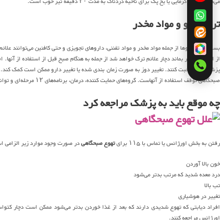
می‌کند. یک پد گرمایی یا یخ پک برای ناحیه دردناک به مدت ۲۰ دقیقه نیز خوب است.
ترک دارو و مواد مخدر
بسیاری از داروها از جمله مواد مخدر و مواد تفننی، داروهای تجویزی و حتی کافئین می‌توانند عل
از این مواد دور بماند دچار علائم ترک خواهد شد از جمله به هنگام صبح قبل از استفاده از آنها.
پزشک خود صحبت کنند. تغییر دوز به صورت زمان بندی شده یا تغییر دارو ممکن است کمک کند. برای
صبحگاهی توقف استفاده از آنهاست. گروه‌های حمایت کننده، درمان، برنامه‌های ۱۲ مرحله‌ای و توانبخشی بستری یا سرپایی هم کمک می‌کند.
چه موقع باید به پزشک مراجعه کرد
رفتن به بخش اورژانس یا تماس با ۱۱۵ برای
تهوع صبحگاهی
در صورت وجود موارد زیر الزامی ا
خون بالا آوردن
درد معده شدید که مرتب بدتر می‌شود
تب بالا
تغییر در هوشیاری
افراد دیابتی که تهوع شدیدی دارند که بعد از غذا خوردن بدتر می‌شود ممکن است دچار کتواس
اورژانس مراجعه کنند.