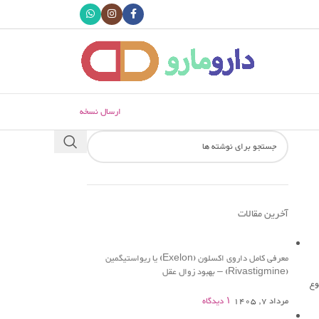
ارسال نسخه
آخرین مقالات
معرفی کامل داروی اکسلون (Exelon) یا ریواستیگمین
(Rivastigmine) – بهبود زوال عقل
وع
مرداد 7, 1405
۱ دیدگاه