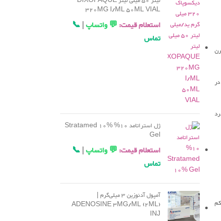
لیتر 50 میلی لیتر DIXOPAQUE
320MG I/ML 50ML VIAL
استعلام قیمت:
💬 واتساپ
|
📞
تماس
رن
در
رد
ژل استراتامد 10% Stratamed 10%
Gel
استعلام قیمت:
💬 واتساپ
|
📞
تماس
آمپول آدنوزین 3 میلی‌گرم |
کم
ADENOSINE 3MG/ML (2ML)
INJ