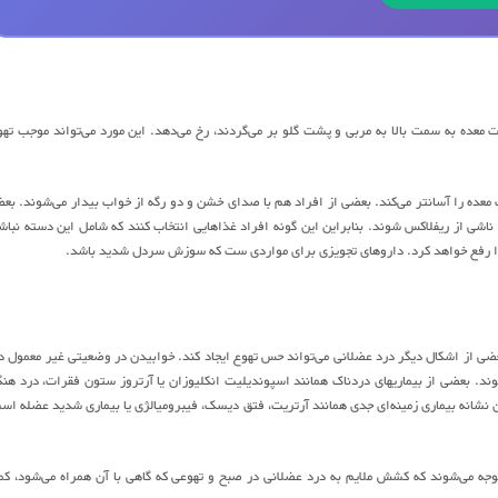
 معده به سمت بالا به مربی و پشت گلو بر می‌گردند، رخ می‌دهد. این مورد می‌تواند موجب تهو
عده را آسانتر می‌کند. بعضی از افراد هم با صدای خشن و دو رگه از خواب بیدار می‌شوند. بع
 از ریفلاکس شوند. بنابراین این گونه افراد غذاهایی انتخاب کنند که شامل این دسته نباش
ا رفع خواهد کرد. داروهای تجویزی برای مواردی ست که سوزش سردل شدید باشد.
ضی از اشکال دیگر درد عضلانی می‌تواند حس تهوع ایجاد کند. خوابیدن در وضعیتی غیر معمول د
ند. بعضی از بیماریهای دردناک همانند اسپوندیلیت انکلیوزان یا آرتروز ستون فقرات، درد هنگ
نشانه بیماری زمینه‌ای جدی همانند آرتریت، فتق دیسک، فیبرومیالژی یا بیماری شدید عضله اس
جه می‌شوند که کشش ملایم به درد عضلانی در صبح و تهوعی که گاهی با آن همراه می‌شود، ک