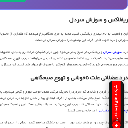
ریفلاکس و سوزش سردل
این وضعیت به نام بیماری ریفلاکس اسید معده به مری هنگامی رخ می‌دهد که مقداری از محتویات
سوزش و درد شود. اکثر افراد این وضعیت را سوزش سردل می‌نامند.
رد
سوزش سردل
و ریفلاکس در صبح بدتر می‌شود چون دراز کشیدن حرکت رو به بالای محتویات م
هم متوجه می‌شوند که یک سری غذاها بخصوص غذاهای اسیدی می‌توانند موجب تهوع صبحگاهی ناشی
سایرین هم متوجه می‌شوند که خوردن وعده‌های کوچکتر یا مصرف قرصهای ضد اسید این مشکل ر
درد عضلانی علت ناخوشی و تهوع صبحگاهی
شبکـه های اجتمـاعـی
تنش عضلات در گردن و شانه‌ها که سردرد را تحریک می‌کند عمدتا موجب تهوع و گیجی می‌شود. بع
عضلانی را به هنگام صبح بدتر می‌کند. بعضی از افراد ابتدای بیدار شدن متوجه درد مزمن می‌شو
صبح را بدتر می‌کند. درد عضلانی که موجب تهوع می‌شود معمولا موقتی است. این وضعیت همچنین 
(
پماد ضد درد عضلانی
را در خانه درست کنید).
اگر این درد ظرف چند روز برطرف نشد بهتر است به پزشک مراجعه کنید. بعضی از بیماران متو