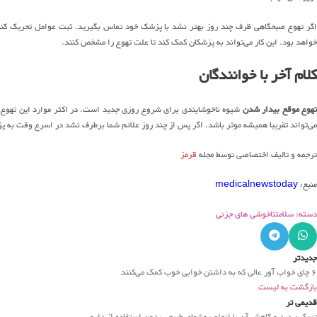
اگر تهوع صبحگاهی ظرف چند روز بهتر نشد با پزشک خود تماس بگیرید. ثبت عوامل تحریک کننده 
خواهد بود. این کار می‌تواند به پزشکان کمک کند تا علت تهوع را مشخص کنند.
کلام آخر با خوانندگان
هوع موقع بیدار شدن
شیوه ناخوشایندی برای شروع روزی جدید است. در اکثر موارد این تهوع م
می‌تواند تقریبا همیشه موثر باشد. اگر پس از چند روز علائم شما برطرف نشد در اسرع وقت به پ
ترجمه و تالیف اختصاصی توسط مجله
قرمز
منبع:
medicalnewstoday
دسته: سلامت
ناخوشی های جزئی
جدیدتر
۶ چای خواب آور عالی که به داشتن خوابی خوب کمک می‌کنند
بازگشت به لیست
قدیمی تر
تسکین درد و کاهش آن با انواع روشهای طبیعی بدون استفاده از دارو