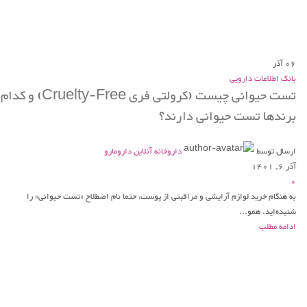
06
آذر
بانک اطلاعات دارویی
تست حیوانی چیست (کرولتی فری Cruelty-Free) و کدام
برندها تست حیوانی دارند؟
ارسال توسط
داروخانه آنلاین دارومارو
آذر 6, 1401
0
به هنگام خرید لوازم آرایشی و مراقبتی از پوست، حتما نام اصطلاح «تست حیوانی» را
شنیده‌اید. همو...
ادامه مطلب