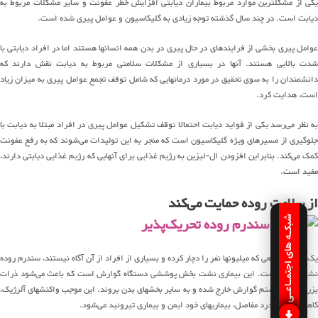
یکی از مشکلترین موارد مربوط بیماران دیابتی افزایش خطر عفونت و سایر مشکلات مربوط به
دیابت است. در چند سال گذشته توجه زیادی به گلیکاسیون و عوامل پیری شده است.
عوامل پیری بخشی از فرایندهای در حال پیری در بدن همه انسانها هستند اما در افراد دیابتی با
شدت بالایی هستند. آنها در بسیاری از مشکلات سلامتی مربوط به دیابت نقش دارند که
دانشمندان را به سوی تحقیق در مورد درمانهایی که شامل توقف تجمع عوامل پیری به میزان زیاد
است، هدایت کرد.
به نظر می‌رسد یکی از فواید دیابت احتمالا توقف تشکیل عوامل پیری در افراد مبتلا به دیابت با
جلوگیری از مسیرهای ویژه گلیکاسیون است که منجر به این تولیدات می‌شوند که به رفع عفونت
کمک می‌کند. بنابراین افزودن ال-لیزین به رژیم غذایی برای آنهایی که رژیم غذایی دیابتی دارند،
مفید است.
از سلامت روده حمایت می‌کند
شبکـه های اجتمـاعـی
یک مشکل شایعی که میلیونها نفر را دچار کرده و بسیاری از افراد از آن آگاه نیستند، سندرم روده
نشت کننده است. این بیماری نشت بخش پوششی دستگاه گوارش است که باعث می‌شود ذرات
بزرگتر از سیستم گوارش خارج شده و به سایر بخشهای بدن بروند. این موجب واکنشهای آلرژیک،
کاهش انرژی، درد مفاصل، بیماریهای خود ایمن و بیماری تیروئید می‌شود.