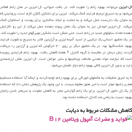
ال-لیزین
می‌تواند بهبود زخم را تقویت کند. در بافت حیوانی، ال-لیزین در محل زخم فعالتر
می‌شود و به تسریع ترمیم فرایند کمک می‌کند. لیزین برای تشکیل کلاژن لازم است، پروتئینی که
به عنوان یک داربست عمل می‌کند و به حمایت و ایجاد ساختاری برای پوست و استخوان کمک
می‌کند. ال-لیزین خودش نیز به عنوان یک عامل پیوند دهنده عمل می‌کند از این رو افزایش
دهنده تعداد سلولهای جدید در زخم است. حتی ممکن است تشکیل مویرگهای جدید را تقویت کند.
در یک تحقیق انسانی یک ترکیبی از اسید آمینه لیزین و آرژینین قادر به تسریع و تقویت فرایند
بهبود شکستگیها بود. در یک تحقیق دیگر بر روی ۴۰ خرگوش که لیزین و آرژنین را دریافت
کردند زمان درمان در مقایسه با گروه کنترل ۲ هفته کاهش یافت. بهبود زخم فرایندی پیچیده
است که نیازمند مواد معدنی مختلف، ویتامینها و سایر عوامل است. ال-لیزین نقش ارزشمندی
دارد و بدون ال-لیزین کافی بهبود زخم دچار نقصان می‌شود.
تا به امروز تحقیقات به مکملهای خوراکی برای بهبود زخم توجه کردند و اینکه آیا استفاده مستقیم
هم بر زخمها موثر است یا خیر هنوز معلوم نیست. با این وجود یک پژوهش نشان داد که استفاده
از یک ژل حاوی ال-لیزین برای یک زخم گوارشی منجر به کاهش عفونت و سریعتر شدن زخمان
بهبود نسبت به زمانی شد که ژل استفاده نشده بود.
کاهش مشکلات مربوط به دیابت