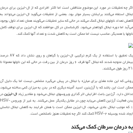
اگر چه تحقیقات در مورد این موضوع متناقض است اما اکثر افرادی که از ال-لیزین برای درمان
تبخال استفاه می‌کنند برایشان بسیار موثر بود. بعضی از تحقیقات می‌گوید ال-لیزین می‌تواند به
کاهش تعداد تاولهای تبخال کمک می‌کند در حالی که سایر تحقیقات می‌گویند همان تعداد تاول بوجود
می‌آید اما دوره تبخال کوتاهتر می‌شود. کارشناسان در کل موافقند که ال-لیزین برای توقف کامل
تاولها با همدیگر، مناسب نیست اما ممکن است به کاهش شدت و تعداد آنها کمک کند.
یک تحقیق با استفاده از یک کرم ترکیبی ال-لیزین با گیاهان و روی نشان داد که ۸۷ درصد
بیماران متوجه شدند که تبخال آنها ظرف ۶ روز درمان از بین رفت در حالی که این تاولها معمولا تا
۲۱ روز طول می‌کشند.
روشی که این ماده مغذی برای مبارزه با تبخال در پیش می‌گیرد مشخص نیست اما یک دلیل آن
ممکن است این باشد که با آرژینین، اسید آمینه دیگری که در بدن به میزان کمی ساخته می‌شود،
داخل دارد. آرژنین باعث افزایش اثر گذاری ویروسهای تبخال می‌شود و مقادیر زیاد
ال-لیزین
در
بدن فعالیت آرژنین کاهش می‌یابد چون در مقابل یکدیگر عمل می‌کنند. به غیر از ویروس HSV-
1 که موجب تبخال عادی می‌شود، ال-لیزین ممکن است با همان فرایند به کاهش تبخال تناسلی
ایجاد شده بوسیله HSV-2 کمک کند اگر چه تحقیقات هنوز نامشخص است.
به درمان سرطان کمک می‌کند