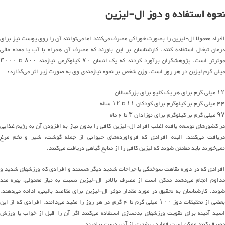
نحوه استفاده و دوز ال-لیزین
افراد معمولا ال-لیزین را بصورت خوراکی مصرف می‌کنند اما می‌توانند آن را روی پوست نیز برای
درمان تبخال استفاده کنند. کارشناسان بر این باورند که مصرف آن همراه با آب یا معده خالی
موثرتر است. پژوهشگران برآورد کردند که یک انسان ۷۰ کیلوگرمی نیازمند ۸۰۰ تا ۳۰۰۰
میلی گرم لیزین در هر روز است. وزن شخص بر نحوه نیازمندی وی به صورت زیر اثر می‌گذارد:
۱۲ میلی گرم برای هر یک کلیو برای بزرگسالان
۴۴ میلی گرم بر کیلوگرم برای کودکان ۱۱ تا ۱۲ ساله
۹۷ میلی گرم بر کیلوگرم برای نوزادان ۳ تا ۶ ماه
در کشورهای توسعه یافته اغلب افراد ال-لیزین کافی را بدون نیاز به افزودن آن به رژیم غذایی
دریافت می‌کنند. البته افرادی که فرواورده‌های حیوانی از جمله گوشت، شیر و تخم مرغ
نمی‌خورند باید مطمئن شوند که لیزین کافی را از منابع گیاهی دریافت می‌کنند.
افرادی که در دوره نقاهت سوختگی یا جراحات شدید دیگر هستند و افرادی که ورزشهای شدید و
مداوم انجام می‌دهند ممکن است از مصرف بالاتر ال-لیزین نسبت به نیاز معمولی، بهره مند
شوند. کارشناسان به تحقیق در مورد مقدار موثر ال-لیزین برای مقاصد بالینی، ادامه می‌دهند.
بعضی از تحقیقات دوز ۱۰۰ میلی گرم تا ۴ گرم در هر روز را مفید می‌دانند. افرادی که از این
اسید آمینه برای تقویت ورزشهای بدنسازی استفاده می‌کنند اگر آن را قبل از خواب یا ورزش
مصرف کنند ممکن است فواید بیشتری از آن بدست بیاورند.