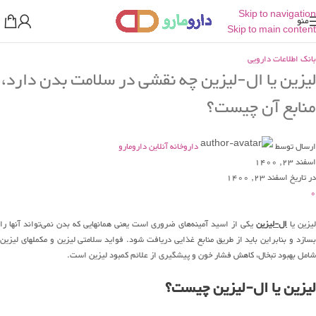
Skip to navigation
منو
Skip to main content
بانک اطلاعات دارویی
لیزین یا ال-لیزین چه نقشی در سلامت بدن دارد،
منابع آن چیست؟
ارسال توسط
داروخانه آنلاین دارومارو
اسفند 23, 1400
در تاریخ اسفند 23, 1400
0
یزین یا
ال-لیزین
یکی از اسید آمینه‌های ضروری است یعنی همانهایی که بدن نمی‌تواند آنها را
بسازد و بنابراین باید از طریق منابع غذایی دریافت شود. فواید سلامتی لیزین و مکملهای لیزین
شامل بهبود تبخال، کاهش فشار خون و پیشگیری از علائم کمبود لیزین است.
لیزین یا ال-لیزین چیست؟