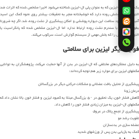
یک فرم از ال-لیزین که به عنوان پلی ال-لیزین شناخته می‌شود اخیرا مشخص شده که اثرات ضد
التهابی روی پوشش روده دارد که خوشبختانه منجر به تحقیقات بیشتر روی نحوه کمک این اسید
آمینه برای بهبود سلامت این دیواره پوششی و امکان پیشگیری از نشت روده، شد.اگر چه ضرورتا
بطور مستقیم با سندرم نشت روده ارتباط ندارد اما ال-لیزین مشخص شده که پانکراسیت یا
التهاب پانکراس را که بخش مهمی از سیستم گوارش است، سرکوب می‌کند.
فواید دیگر لیزین برای سلامتی
به دلیل عملکردهای مختلفی که ال-لیزین در بدن از آنها حمایت می‌کند، پژوهشگران به توانایی
مکملهای لیزین برای موارد زیر هم توجه کرده‌اند:
پیشگیری از تحلیل بافت عضلانی و مشکلات حرکتی دیگر در بزرگسالان
درمان زونا
کاهش فشار خون، یک تحقیق در ۵۰ بزرگسال مبتلا به کمبود لیزین و فشار خون بالا نشان داد که
مکملهای ال-لیزین به میزان زیادی فشار خون را کاهش داد.
پیشگیری از تجمع پلاک در عروق
تقویت رشد مو
عضله سازی در بدنسازان
کمک به بازیابی بدن پس از ورزشهای شدید