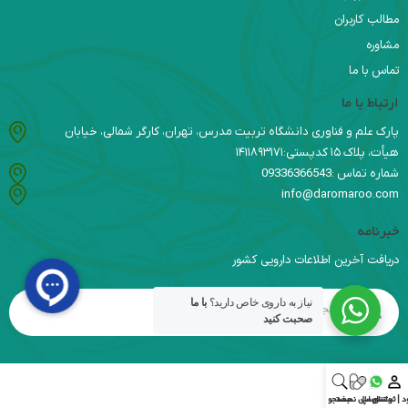
مطالب کاربران
مشاوره
تماس با ما
ارتباط با ما
پارک علم و فناوری دانشگاه تربیت مدرس، تهران، کارگر شمالی، خیابان
هیأت، پلاک ۱۵ کدپستی:۱۴۱۱۸۹۳۱۷۱
شماره تماس :09336366543
info@daromaroo.com
خبرنامه
دریافت آخرین اطلاعات دارویی کشور
نیاز به داروی خاص دارید؟
با ما
صحبت کنید
د | ثبت‌نام
واتس اپ
ارسال نسخه
جستجو