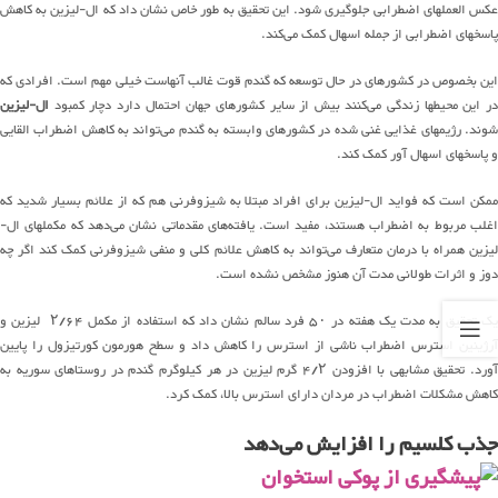
عکس العملهای اضطرابی جلوگیری شود. این تحقیق به طور خاص نشان داد که ال-لیزین به کاهش
پاسخهای اضطرابی از جمله اسهال کمک می‌کند.
این بخصوص در کشورهای در حال توسعه که گندم قوت غالب آنهاست خیلی مهم است. افرادی که
در این محیطها زندگی می‌کنند بیش از سایر کشورهای جهان احتمال دارد دچار کمبود
ال-لیزین
شوند. رژیمهای غذایی غنی شده در کشورهای وابسته به گندم می‌تواند به کاهش اضطراب القایی
و پاسخهای اسهال آور کمک کند.
ممکن است که فواید ال-لیزین برای افراد مبتلا به شیزوفرنی هم که از علائم بسیار شدید که
اغلب مربوط به اضطراب هستند، مفید است. یافته‌های مقدماتی نشان می‌دهد که مکملهای ال-
لیزین همراه با درمان متعارف می‌تواند به کاهش علائم کلی و منفی شیزوفرنی کمک کند اگر چه
دوز و اثرات طولانی مدت آن هنوز مشخص نشده است.
یک تحقیق به مدت یک هفته در ۵۰ فرد سالم نشان داد که استفاده از مکمل ۲/۶۴ لیزین و
آرژینین استرس اضطراب ناشی از استرس را کاهش داد و سطح هورمون کورتیزول را پایین
آورد. تحقیق مشابهی با افزودن ۴/۲ گرم لیزین در هر کیلوگرم گندم در روستاهای سوریه به
کاهش مشکلات اضطراب در مردان دارای استرس بالا، کمک کرد.
جذب کلسیم را افزایش می‌دهد