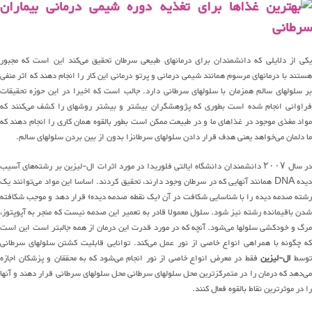
یکی از دلایلی که دانشمندان برای درمانهای طبیعی سرطان تحقیق می‌کند این است که مجبور
هستند با درمانهای مرسوم همانند شیمی درمانی و پرتو درمانی این کار را انجام دهند که اثر منفی
بر سلولهای سالم همزمان با سلولهای سرطانی دارد. جالب است که اخیرا در این حوزه تحقیقات
فراوانی انجام شده است بطوری که پژوهشگران بیشتر و بیشتر روشهای را کشف می‌کنند که
مواد مغذی موجود در غذاهای ما و در طبیعت ممکن است بطور بالقوه همان کاری را انجام دهند که
ما دلمان می‌خواهد یعنی هدف قرار دادن سلولهای سرطانزا بدون از بین بردن سلولهای سالم.
در سال ۲۰۰۷ دانشمندان دانشگاه ایالتی فلوریدا در مورد اثرات ال-لیزین بر رشته‌های آسیب
دیده DNA همانند آنهایی که در سرطان وجود دارند، تحقیق کردند. اساسا این مواد می‌توانند یک
رشته صدمه دیده را با شناسایی شکافت در آن (یک نقطه صدمه دیده) قرار دهد و موجب شکافته
شدن باقیمانده رشته نیز شود. سلول معمولا قادر به تعمیر این صدمه نیست که منجر به آپوپتوز،
مرگ و خودکشی سلولها می‌شود. آنچه که در مورد قدرت این درمان از همه جالبتر است این است
که چگونه با همراهی انواع خاصی از نور عمل می‌کند. توانایی قابلیت کشتن سلولهای سرطانی
توسط
ال-لیزین
فقط در معرض انواع خاصی از نور انجام می‌شود که به محققان و پزشکان اجازه
می‌دهد که درمان را در متمرکزترین محل سلولهای سرطانی محل سلولهای سرطانی قرار دهند و آنها
را در موثرترین نقاط بالقوه فعال کنند.