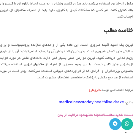
مکمل ال-لیزین استفاده می‌کنند باید میزان کلسترولشان را به علت ارتباط بالقوه آن با کلسترول
بالا، کنترل کنند. هر کسی که مشکلات کبدی یا کلیوی دارد باید از مصرف مکلمهای ال-لیزین
اجتناب کند.
خلاصه مطلب
لیزین یک اسید آمینه ضروری است. این ماده یکی از واحدهای سازنده پروتئینهاست و برای
سلامتی بدن انسان ضروری است. بدن نمی‌تواند خودش آن را بسازد اما می‌توانید آن را از طریق
رژیم غذایی دریافت کنید. لیزین عوارض منفی بسیار کمی دارد. داده‌های علمی در مورد فواید
ل-لیزین هنوز کامل نیست. با این وجود بسیاری از افراد از
مکملهای لیزین
استفاده می‌کنند
بخصوص ورزشکاران و افرادی که از فراورده‌های حیوانی استفاده نمی‌کنند. بهتر است در مورد
استفاده از هر نوع مکملی با پزشک یا متخصص تغذیه‌تان مشورت کنید.
ترجمه اختصاصی توسط
دارومارو
منابع:
draxe
healthline
medicalnewstoday
دسته: تغذیه سالم
سلامت
مجله تغذیه
نحوه مراقبت از بدن