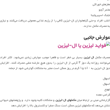
مغزهای خوراکی
مخمر آبجو
جلبک اسپیرولینا
اغلب افراد و حتی گیاهخواران ال-لیزین کافی را از رژیم غذایی معمولی دریافت می‌کنند و نیازی
به مصرف مکمل ندارند.
عوارض جانبی
صرف مکمل
ال لیزین
بسیار بی خطر است و ظاهرا موجب عوارض زیادی نمی‌شود. اکثر افراد
می‌توانند روزانه یک دوز ۳ گرمی از ال-لیزین را بدون هیچ عارضه منفی مصرف کنند. افزایش
دوز ال-لیزین به ۱۰تا ۱۵ گرم در روز ممکن است منجر به مشکلات گوارشی شود از جمله:
اسهال
اسهال
تهوع
کرامپ معده
زارشاتی مبنی بر ارتباط میان
مکملهای ال-لیزین
و مشکلات کلیه وجود دارد. و پژوهشهای حیوانی
نشان می‌دهد که مکملهای لیزین ممکن است سنگ صفرا و کلسترول بالا را افزایش دهد