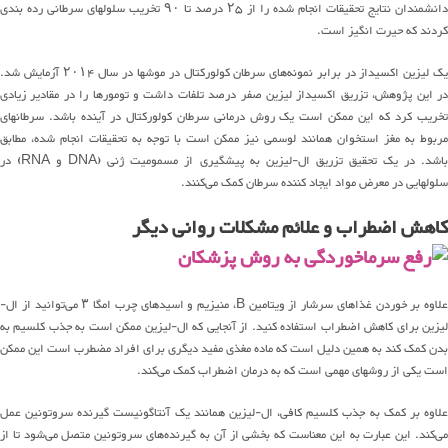
دانشمندان نتایج تحقیقات انجام شده را از ۲۵ درصد تا ۹۰ تخریب سلولهای سرطانی رده بندی
کردند که حیرت انگیز است.
یک لیزین اکسیداز در برابر نمونه‌های سرطان کولورکتال در موشها در سال ۲۰۱۴ آزمایش شد.
در این پژوهش، تزریق اکسیداز لیزین صفر درصد تلفات داشت و تومورها را در مقادیر زیادی
تخریب کرد که این ممکن است یک روش درمانی سرطان کولورکتال در آینده باشد. سرطانهای
مربوط به مغز استخوان همانند لوسمی نیز ممکن است با توجه به تحقیقات انجام شده، مطابق
باشد. در یک تحقیق تزریق ال-لیزین به پیشگیری از مسمومیت ژنی (DNA و RNA) در
سلولهایی در معرض مواد ایجاد کننده سرطان کمک می‌کنند.
کاهش اضطراب و علائم مشکلات روانی دیگر
علاوه بر خوردن غذاهای سرشار از ویتامین B، منیزیم و اسیدهای چرب امگا ۳ می‌توانید از ال-
لیزین برای کاهش اضطراب استفاده کنید. از آنجایی که ال-لیزین ممکن است به جذب کلسیم به
بدن کمک کند به همین دلیل است که ماده مغذی مفید دیگری برای افراد مضطرب است این ممکن
است یکی از روشهای مهمی است که به درمان اضطراب کمک می‌کند.
علاوه بر کمک به جذب کلسیم کافی، ال-لیزین همانند یک آنتاگونیست گیرنده سروتونین عمل
می‌کند. این عبارت به این معناست که بخشی از آن به گیرنده‌های سروتونین متصل می‌شود تا از