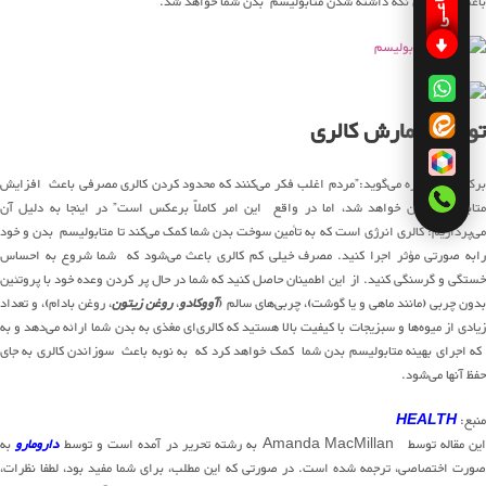
باعث در جریان
نگه
داشته
شدن متابولیسم بدن شما خواهد شد.
توقف شمارش کالری
رک
در
این
باره
می‌گوید
:”مردم اغلب فکر
می‌کنند
که محدود کردن کالری مصرفی باعث افزایش
تابولیسم بدن خواهد شد
، اما
در
واقع
این امر
کاملاً
برعکس است” در اینجا به دلیل آن
ی‌پردازیم
: کالری انرژی است که به
تأمین
سوخت بدن شما کمک
می‌کند
تا متابولیسم بدن و خود
رابه
صورتی
مؤثر
اجرا کنید. مصرف خیلی
کم
کالری
باعث
می‌شود
که شما شروع به احساس
خستگی و گرسنگی کنید. از این اطمینان حاصل کنید که شما در حال پر کردن وعده خود با پروتئین
دون چربی (مانند ماهی و یا گوشت)،
چربی‌های
سالم (
آووکادو
،
روغن
زیتون
، روغن بادام)، و تعداد
یادی از
میوه‌ها
و سبزیجات
با
کیفیت
بالا هستید که
کالری‌ای
مغذی به بدن شما ارائه
می‌دهد
و به
ه اجرای بهینه متابولیسم بدن شما کمک خواهد کرد که
به
نوبه
باعث سوزاندن کالری
به
جای
حفظ آنها
می‌شود
.
منبع:
HEALTH
این مقاله توسط Amanda MacMillan به رشته تحریر در آمده است و توسط
دارومارو
به
صورت اختصاصی، ترجمه شده است. در صورتی که این مطلب، برای شما مفید بود، لطفا نظرات،