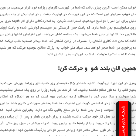
خواب ممکن است آخرین چیزی باشد که شما در فهرست کارهای روزانه خود قرار
می‌دهید
،
در
عین
حال
خواب
سزاوار این است که در این فهرست در اولویت باشد، و در اینجا یکی از
یک
میلیون
لیل برای این امر را توضیح
می‌دهیم
. استراحت نکردن
به
اندازه
کافی دارای اثر فاجعه باری بر
وی
متابولیسم
بدن شما دارد، که باعث حس گرسنگی در سیستم گوارشی شده و باعث ایجاد
الاترین حد اشتها در بدن شما
می‌شود
.
یک
مطالعه نشان
می‌دهد
، این افزایش اشتها زمانی
می
افتد
که بدن شما کالری اضافی را مصرف در زمان اضافی که شما بیدار هستید طلب
می‌کند
که
ه پرخوری در شما منجر خواهد شد. بنیاد ملی خواب به
بزرگ
سالان
توصیه
می‌کند
که هر شب
هفت
تا
نه
ساعت را بخوابند. امشب این توصیه را امتحان کنید.
همین
الان
بلند شو و حرکت کن!
رمزی در این مورد می گوید: “شاید شما در ۴۵ دقیقه در روز که به طور روزانه ورزش می کنید
پمپاژ قلب را به طور منظم داشته باشید. اما اگر شما در بقیه روز را بر روی یک صندلی بنشینید،
شما سوخت و ساز بدن خود را متوقف کرده اید.این مهم است که به هر اندازه که امکان
دارد،حرکت کنید او در ادامه می گوید: این اهمیت ، نه فقط به خاطر سوزاندن کالری بلکه به این
شبکـه های اجتمـاعـی
دلیل است که سوخت و ساز بدن شما را در سطح بالایی نگه می دارد. بنابراین تلاش کنید که
لند شوید و در محل کار خود حرکت داشته باشید و برای خوردن ناهار و
پس
از
آن
پیاده
روی
داشته باشید، و یا راه بروید و یا از
پله‌ها
بالا و پایین روید. تحرک بیشتر در طول روز، حتی اگر
شما این حرکت را در طول سالن دفتر خود و یا در مسیر طولانی پارکینگ ماشین خود انجام دهید،