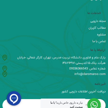
خدمات ما
مجله دارویی
مطالب کاربران
مشاوره
تماس با ما
ارتباط با ما
پارک علم و فناوری دانشگاه تربیت مدرس، تهران، کارگر شمالی، خیابان
هیأت، پلاک ۱۵ کدپستی:۱۴۱۱۸۹۳۱۷۱
شماره تماس :09336366543
info@daromaroo.com
خبرنامه
دریافت آخرین اطلاعات دارویی کشور
نیاز به داروی خاص دارید؟
با ما
صحبت کنید