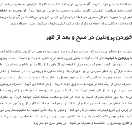
ضلات (
به بدن خود) دارید. آلیسا رمزی نویسنده کتاب
سه
گام
تا افزایش سلامتی در شما در
ین برنامه
می‌گوید
: “عضلانی کالری بیشتری نسبت به چربی،
می‌سوزانند
“. او توصیه به انجام
مرینی
به
صورت
دو
الی
سه
روز در هفته برای درگیر کردن کل بدن
می‌کند
که در آن از
یک
وزنه
که
به
اندازه
کافی برای انجام
ده
تکرار
یک
حرکت خیلی دشوار، سنگین است، استفاده شود.
خوردن پروتئین در صبح و
بعد
از
ظهر
شما در حال حاضر می دانید که استارت سوخت و ساز بدن شما به معنی پر کردن بشقاب شام خود
با
پروتئین با کیفیت
(در قالب گوشت بدون چربی، تخم مرغ، ماهی، حبوبات و ماست) است. رمزی
در این باره می گوید: مصرف سینه مرغ یا قطعه ای از ماهی قزل آلا در در شام ساده است. اما
سخت ترازآن به خاطر سپردن برای خوردن یک وعده غذایی با پروتئین بالا در صبحانه و ناهار
است. به خصوص در هنگامی که شما به طور معمول در حال حرکت هستید و بیش از حد برای
مصرف بیش از یک تکه از میوه یا ساندویچ عجله دارید. او در ادامه می گوید: “مصرف پروتئین
خوب در صبح و بعد از ظهر “همچنین تا زمانی که شما آن را قبل و بعد از تمرینات ورزشی همراه با
وزنه به طور منظم مصرف کنید، به شما در حفظ و ساخت عضله کمک خواهد کرد”. به علاوه،
تحقیقات نشان می دهد که بدن شما برای شکستن و فرایند برداشت کالری از پروتئین نسبت به
از چربی و یا کربوهیدرات سخت تر کار می کند ، و منجر به یک تکان خفیف به متابولیسم بدن می
شود. و فراموش نکنید که، پروتئین باعث القای حس سیری می شود. شما احساس سیری می کنید
و کالری بیشتری را شکسته و مصرف می کنید. این یعنی بازی دو سر برد!