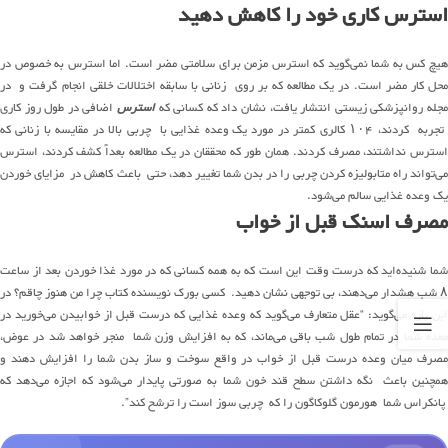
استرس کاری خود را کاهش دهید
هیچ
کس
به شما
نمی‌گوید
که استرس مزمن برای سلامتی مضر است. اما استرس
به
خصوص
در
حل کار مضر است. در
یک
مطالعه که بر روی
زنانی
با
سابقه
اختلالات خلقی انجام گرفت و در
جله
روانپزشکی
زیستی انتشار یافت، نشان داد که کسانی که
استرس
اضافی در طول روز کاری
جربه کردند،
۱۰۴
کالری کمتر در مورد
یک
وعده غذایی با چربی بالا در مقایسه با زنانی که
سترس نداشتند،
مصرف
کردند.
همان طور
که محققان در
یک
مطالعه
بعداً
کشف کردند، استرس
ی‌تواند
راه
متابولیزه
کردن چربی را در بدن شما تغییر دهد، حتی باعث کاهش در مزایای خوردن
یک
وعده غذایی سالم
می‌شود
.
مصرف اسنک قبل از خواب
ما
شنیده‌اید
که درست وقت این است که به
همه
کسانی
که در مورد غذا خوردن بعد از ساعت
۸
شب هشدار
می‌دهند
،
بی
توجهی
نشان دهید. کسی
بورک
نویسنده کتاب چرا من هنوز چاقم؟
در
ین
باره
می‌گوید
: “عقل متعارف
می‌گوید
که وعده غذایی که درست قبل از خوابیدن
می‌خورید
در
عده شما در تمام طول شب باقی
می‌ماند
، که به افزایش وزن شما منجر خواهد شد در عوض،
صرف میان وعده درست قبل از خواب
در
واقع
سوخت
و
ساز
بدن
شما
را
افزایش دهند و
همچنین باعث
نگه
داشتن
سطح قند خون شما
به
صورتی
پایدار
می‌شود
که اجازه
می‌دهد
که
پانکراس شما هورمون
گلوکاگون
را که چربی سوز است را ترشح کند”.