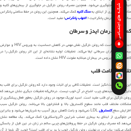
انباشت چربی جلوگیری می‌شود. همچنین مصرف روغن نارگیل در جلوگیری از بیماری‌های کلیه و
شبکـه های اجتمـاعـی
مثانه و پیشگیری از ابتلای به
سنگ کلیه
کمک می‌کند. همچنین این روغن در حفظ سلامتی پانکراس
سالم از طریق درمان پانکراتیت (
التهاب پانکراس
) مفید است.
کمک در درمان ایدز و سرطان
اعتقاد بر این است که روغن نارگیل نقش مهمی در کاهش حساسیت به ویروس HIV و عوارض
بیماری در بیماران سرطانی ایفا می‌کند. تحقیقات اولیه نشانه‌ای از این اثر روغن نارگیل را در
کاهش میزان ویروس در بیماران مبتلابه عفونت HIV نشان داده است.
تقویت سلامت قلب
این موضوع بحث‌انگیز است. تحقیقات کافی برای اثبات وجود دارد که روغن نارگیل برای قلب به
دلیل حضور اسیدهای چرب اشباع در آن خوب نیست. درحالی‌که تحقیقات دیگری نشان می‌دهد که
روغن نارگیل برای قلب مفید است. اسید لوریک موجود در روغن نارگیل به‌طور فعال پیشگیری از
مشکلات مختلف قلب مانند سطوح کلسترول بالا و فشارخون بالا می‌باشد. روغن نارگیل سبب
فزایش سطح
کلسترول
LDL نمی‌شود و باعث کاهش بروز آسیب به شریان‌ها می‌شود و بنابراین
در جلوگیری از ابتلای به بیماری تصلب شرایین (آترواسکلروز) کمک می‌کند. یک مطالعه نشان
می‌دهد که مصرف روغن نارگیل در حفظ پروفایل‌های چربی سالم در زنان در نین قبل از یائسگی
کمک می‌کند؛ بنابراین، درنهایت، روغن نارگیل خوب یا بد برای قلب است؟ خوب، اگر شما از آن