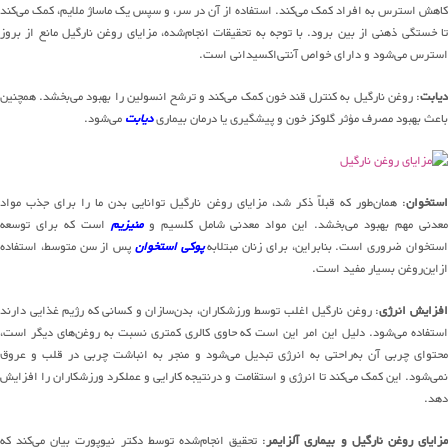
کاهش استرس به افراد کمک می‌کند. استفاده از آن در سر، و سپس یک ماساژ ملایم، کمک می‌کند
تا خستگی ذهنی از بین برود. با توجه به تحقیقات انجام‌شده، مزایای روغن نارگیل مانع از بروز
استرس می‌شود و دارای خواص آنتی‌اکسیدانی است.
دیابت
: روغن نارگیل به کنترل قند خون کمک می‌کند و ترشح انسولین را بهبود می‌بخشد. همچنین
باعث بهبود مصرف مؤثر گلوکز خون و پیشگیری یا درمان بیماری
دیابت
می‌شود.
استخوان
: همان‌طور که قبلاً ذکر شد، مزایای روغن نارگیل توانایی بدن ما را برای جذب مواد
عدنی مهم بهبود می‌بخشد. این مواد معدنی شامل کلسیم و
منیزیم
است که برای توسعه
ستخوان ضروری است. بنابراین، برای زنان مبتلابه
پوکی استخوان
پس از سن متوسط، استفاده
ازاین‌روغن بسیار مفید است.
فزایش انرژی
: روغن نارگیل اغلب توسط ورزشکاران، بدن‌سازان و کسانی که رژیم غذایی دارند
استفاده می‌شود. دلیل این امر این است که حاوی کالری کمتری نسبت به روغن‌های دیگر است،
محتوای چربی آن به‌راحتی به انرژی تبدیل می‌شود و منجر به انباشت چربی در قلب و عروق
نمی‌شود. این کمک می‌کند تا انرژی و استقامت و درنتیجه کارایی و عملکرد ورزشکاران را افزایش
دهد.
زایای روغن نارگیل و بیماری آلزایمر
: تحقیق انجام‌شده توسط دکتر نیوپورت بیان می‌کند که