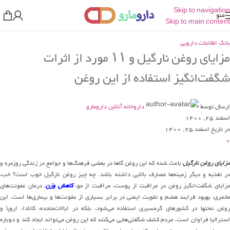
Skip to navigation
منو
Skip to main content
بانک اطلاعات دارویی
مزایای روغن نارگیل و ۱۱ مورد از اثرات
شگفت‌انگیز استفاده از این روغن
ارسال توسط
داروخانه آنلاین دارومارو
اسفند 25, 1400
در تاریخ اسفند 25, 1400
0
زایای روغن نارگیل
باعث شده که این روغن گاها در بعضی فرهنگ‌ها و جوامع در زندگی روزمره و
در تغذیه و دیگر زمینه‌ها مصارف بالایی داشته باشد. چه چیز روغن نارگیل خوب است؟ خب،
زایای شگفت‌انگیز روغن در مراقبت از پوست، مراقبت از مو،
کاهش وزن
، درمان عفونت‌های
مخمری، بهبود فرایند هضم و تقویت ایمنی در برابر بسیاری از عفونت‌ها و بیماری‌ها است. این
روغن نه‌تنها در کشورهای گرمسیری استفاده می‌شود، بلکه در ایالات‌متحده، کانادا، اروپا و
استرالیا فراوان است. مردم کشف شگفتی‌هایی می‌کنند که این روغن می‌تواند ایجاد کند و دوباره