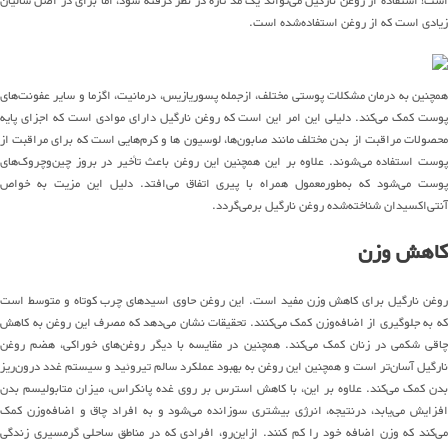
است! استفاده از روغن نارگیل می‌تواند یک مد تازه در نظر گرفته شود، اما برای در اصل سالیان
زیادی است که از روغن استفاده‌شده است.
همچنین به درمان مشکلات پوستی مختلف، ازجمله پسوریازیس، درمانیت، اگزما و سایر عفونت‌های
پوست کمک می‌کند. دلیلی این امر این است که روغن نارگیل دارای موادی است که اجزای پایه
محصولات مراقبت از بدن مختلف مانند صابون‌ها، لوسیون ها و کرم‌هایی است که برای مراقبت از
پوست استفاده می‌شوند. علاوه بر این همچنین این روغن باعث تأخیر در بروز چین‌وچروک‌های
پوست می‌شود که به‌طورمعمول همراه با پیری اتفاق می‌افتد. دلیل این مزیت به خواص
آنتی‌اکسیدان شناخته‌شده روغن نارگیل برمی‌گردد.
کاهش وزن
روغن نارگیل برای کاهش وزن مفید است. این روغن حاوی اسیدهای چرب کوتاه و متوسط است
که به جلوگیری از اضافه‌وزن کمک می‌کنند. تحقیقات نشان می‌دهد که مصرف این روغن به کاهش
چاقی شکمی در زنان کمک می‌کند. همچنین در مقایسه با دیگر روغن‌های خوراکی، هضم روغن
نارگیل آسان‌تر است و همچنین این روغن به بهبود عملکرد سالم تیروئید و سیستم غدد درون‌ریز
بدن کمک می‌کند. علاوه بر این، با کاهش استرس بر روی غده پانکراس، میزان متابولیسم بدن
افزایش می‌یابد، درنتیجه، انرژی بیشتری سوزانده می‌شود و به افراد چاق و اضافه‌وزن کمک
می‌کند که وزن اضافه خود را کم کنند. ازاین‌رو، افرادی که در مناطق ساحلی گرمسیری زندگی