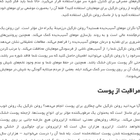
کرم‌های مصرفی برای کنترل شوره سر مورداستفاده قرار می‌گیرد. حالا شما باید فکر کنید که
چگونه از روغن نارگیل برای موهایتان استفاده کنید؟ فقط آن را به‌صورت موضعی برای موهای خود
استفاده کنید و یا از ماسک روغن نارگیل استفاده کنید.
آیا نگران موهای آسیب‌دیده هستید؟ روغن نارگیل درزمینهٔ یک‌راه حل مؤثر است. این روغن یک
نرم‌کننده عالی است و به روند بازسازی موهای آسیب‌دیده کمک می‌کند. همچنین پروتئین‌های
ضروری برای تغذیه و درمان موهای آسیب‌دیده را فراهم می‌کند. مطالعات تحقیقاتی نشان می‌دهد
که روغن نارگیل شما را از آسیب‌های ناشی از فرسودگی موهایتان محافظت می‌کند. با مرتب کردن
سرخود را با روغن نارگیل، می‌توانید اطمینان حاصل کنید که سر پوست شما فاقد شوره سر باشد،
حتی اگر پوست سرتان خشک باشد. همچنین در حفظ موهای شما و عدم وجود تخم‌های شپش و
رشک آن بر روی پوست سر کمک می‌کند (بله، بعضی از مردم مبتلابه آلودگی به شپش در موهایش
می‌شوند).
مراقبت از پوست
آیا می‌دانید روغن نارگیل عالی چه‌کاری برای پوست انجام می‌دهد؟ روغن نارگیل یک روغن خوب
برای ماساژ است که به‌عنوان یک مرطوب‌کننده مؤثر برای انواع پوست‌ها، ازجمله پوست خشک
عمل می‌کند. برخلاف روغن‌های معدنی، استفاده ازاین‌روغن هیچ عارضه جانبی بر روی پوست
نخواهد داشت. ازاین‌رو، هزاران سال است که ازاین‌روغن برای جلوگیری از خشکی و
پوسته‌پوسته شدن پوست استفاده‌شده است. بله شما آن را درست می‌خوانید – هزاران سال