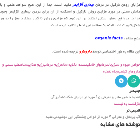
مزایای روعن نارگیل در درمان
بیماری آلزایمر
مفید است. جدا از این، هیچ شواهد علمی و یا
دانش سنتی در مورد مزایای روغن نارگیل و استفاده از آن برای درمان بیماری آلزایمر وجود
ندارد. درواقع، به‌طور سنتی اعتقاد بر این نبود که مزایای روغن نارگیل عملکرد مغز را به هر
شکل تقویت کند. البته یک مطالعه این ادعا را تائید کرده است.
منبع مقاله :
organic facts
این مقاله به طور اختصاصی توسط
دارومارو
ترجمه شده است.
خواص میوه و سبزیجات
درمانهای خانگی
دسته: تغذیه سالم
رژیم درمانی
رژیم غذایی
سلامت
طب سنتی و
داروهای گیاهی
مجله تغذیه
جدیدتر
تغذیه با شیر مادر و معرفی ۱۵ مورد از مزایای شگفت‌انگیز آن
بازگشت به لیست
قدیمی تر
آب پرتقال و معرفی ۷ مورد از خواص چشمگیر این نوشیدنی مفید
نوشته های مشابه