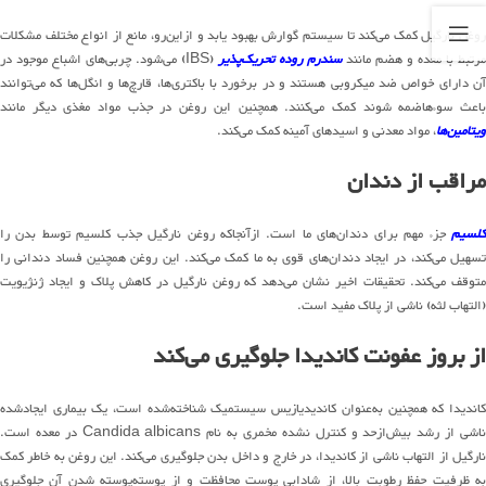
روغن نارگیل کمک می‌کند تا سیستم گوارش بهبود یابد و ازاین‌رو، مانع از انواع مختلف مشکلات
مرتبط با معده و هضم مانند
سندرم روده تحریک‌پذیر
(IBS) می‌شود. چربی‌های اشباع موجود در
آن دارای خواص ضد میکروبی هستند و در برخورد با باکتری‌ها، قارچ‌ها و انگل‌ها که می‌توانند
باعث سوءهاضمه شوند کمک می‌کنند. همچنین این روغن در جذب مواد مغذی دیگر مانند
ویتامین‌ها
، مواد معدنی و اسیدهای آمینه کمک می‌کند.
مراقب از دندان
لسیم
جزء مهم برای دندان‌های ما است. ازآنجاکه روغن نارگیل جذب کلسیم توسط بدن را
تسهیل می‌کند، در ایجاد دندان‌های قوی به ما کمک می‌کند. این روغن همچنین فساد دندانی را
متوقف می‌کند. تحقیقات اخیر نشان می‌دهد که روغن نارگیل در کاهش پلاک و ایجاد ژنژیویت
(التهاب لثه) ناشی از پلاک مفید است.
از بروز عفونت کاندیدا جلوگیری می‌کند
کاندیدا که همچنین به‌عنوان کاندیدیازیس سیستمیک شناخته‌شده است، یک بیماری ایجادشده
ناشی از رشد بیش‌ازحد و کنترل نشده مخمری به نام Candida albicans در معده است.
نارگیل از التهاب ناشی از کاندیدا، در خارج و داخل بدن جلوگیری می‌کند. این روغن به خاطر کمک
به ظرفیت حفظ رطوبت بالا، از شادابی پوست محافظت و از پوسته‌پوسته شدن آن جلوگیری