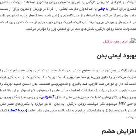
می‌کنند و افرادی که روغن نارگیل را هرروز به‌عنوان روغن پخت‌وپز استفاده می‌کنند، احتمال
متری برای ابتلای به
چاقی
یا اضافه‌وزن دارند. بعضی از افراد بر ورزش و تمرین برای از دست
دادن وزن تمرکز می‌کنند و با استفاده از دستگاه‌های ورزشی مانند دستگاه‌های پا به انجام تمرینات
در فضای باز و ورزش می‌پردازند. درحالی‌که این‌یک روش خوب برای از دست دادن وزن است،
محصولات مانند روغن نارگیل، تلاش‌های شما برای کاهش وزن را مؤثرتر می‌کند.
بهبود ایمنی بدن
روغن نارگیل همچنین در بهبود سطوح ایمنی بدن شما مفید است. این روغن سیستم ایمنی را
تقویت می‌کند، زیرا حاوی چربی‌های ضد میکروبی، اسید لور یک، اسید کاپریک و اسید کاپریلیک
است که دارای خواص ضد قارچی، ضد باکتری و ضدویروسی هستند. بدن انسان اسید لوریک را
به مونولورین تبدیل می‌کند که تحقیقات انجام‌شده این ماده را به‌عنوان یک‌راه مؤثر برای مقابله با
یروس‌ها و باکتری‌هایی که باعث بیماری‌هایی مثل تب‌خال،
آنفلولانزا
، ویروس سیتومگالو ویروس
 حتی
HIV
می‌شود، ذکر می‌کنند. روغن نارگیل به بدن ما در مبارزه با باکتری‌های مضر مثل
یستریا مونوسیتوژنز و هلیکوباکتر پیلوری و تک یاخته هایی های مضر مانند
ژیاردیا لامبلیا
کمک
می‌کند.
افزایش هضم