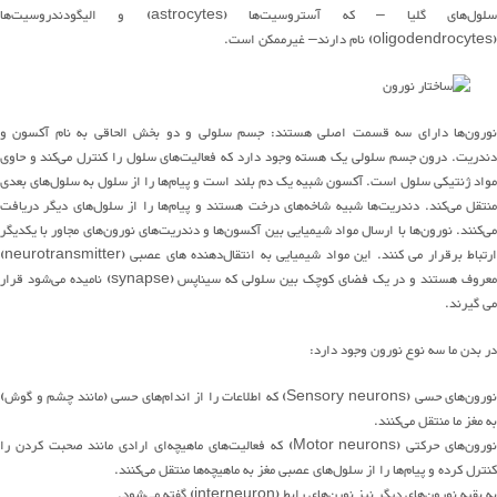
لول
های
گلیا
–
که
آستروسیت
ها
(astrocytes)
و
الیگودندروسیت
ها
(oligodendrocytes)
نام دارند
–
غیرممکن است
.
ورون
ها
دارای سه قسمت ا
صلی
هستند
:
جسم
سلولی و دو
بخش الحاقی
به نام آکسون و
ندریت
.
درون
جسم
سلول
ی
یک هسته وجود دارد که
فعالیت
های
سلول را کنترل
می
کند
و حاوی
واد ژنتیکی سلول است
.
آکسون شبیه یک دم بلند است و
پیام
ها
را از سلول
به سلول‌های بعدی
نتقل
می
کند
.
دندریت
ها
شبیه
شاخه
های
درخت هستند و
پیام
ها
را از سلول‌های دیگر
دریافت
ی
کنند
.
نورون
ها
با ارسال مواد شیمیایی
بین آکسون
ها و دندریت
های نورون
های مجاور با یکدیگر
رتباط برقرار می کنند
.
این مواد شیمیایی
به
انتقال
دهنده
های عصبی
(neurotransmitter)
عروف هستند و
در یک فضای کوچک
بین سلولی
که سیناپس
(synapse)
نامیده
می
شو
د قرار
می گیرند
.
در بدن ما
سه نوع نورون وجود دارد
:
ورون
های
حسی
(Sensory neurons)
که
اطلاعات را از
اندام
های
حسی
(
مانند چشم و گوش
)
به مغز
ما
منتقل
می
کنند
.
ورون
های
حرکتی
(Motor neurons)
که
فعالیت
های
ماهیچه
ای
ارادی مانند صحبت کردن را
کنترل
کرده
و
پیام
ها
را از
سلول
های
عصبی مغز به
ماهیچه
ها
منتقل
می
کنند
.
به
بقیه
نورون
های
دیگر
نیز نورن‌های رابط
(interneuron)
گفته
می
شود
.