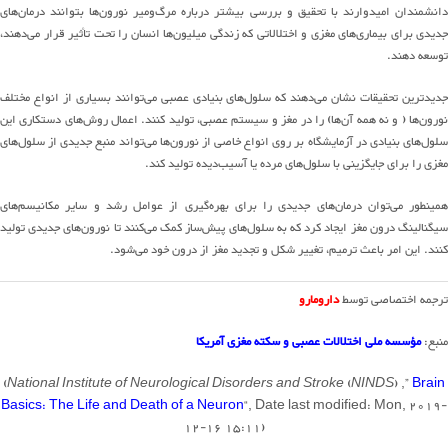
انشمندان امیدوارند با
تحقیق و بررسی
بیشتر درباره
مرگ
و
میر
نورون
ها
بتوانند
درمان
های
جدید
ی برای
بیماری
های
مغزی و اختلالات
ی
که زندگی
میلیون
ها
انسان
را تحت تأثیر قرار
می
دهند
،
توسعه دهند
.
دیدترین تحقیقات نشان
می
ده
ن
د
که
سلول
های
بنیادی عصبی
می
توانند
بسیاری از انواع مختلف
ورون
ها
(
و نه همه آن‌ها
)
را در مغز و سیستم عصبی، تولید کنند
.
اعمال روش‌های
دستکاری این
لول
های
بنیادی در آزمایشگاه بر روی انواع خاصی از
نورون
ها
می
تواند
منبع جدیدی از
سلول
های
مغزی را برای جایگزینی
با
سلول
های
مرده یا
آسیب
دیده
تولید کند
.
همینطور می‌توان
درمان
های
جدیدی را
برای
بهره
گیری
از عوامل رشد و سایر
مکانیسم
های
یگنالینگ درون مغز ایجاد کرد که به
سلول
های
پیش
ساز
کمک می‌کنند تا
نورون
های
جدید
ی تولید
کنند
.
این امر باعث ترمیم، تغییر شکل و تجدید مغز از درون
خود
می
شود
.
ترجمه اختصاصی توسط
دارومارو
منبع:
مؤسسه ملی اختلالات عصبی و سکته مغزی آمریکا
(
National Institute of Neurological Disorders and Stroke
(
NINDS
) ,”
Brain
Basics: The Life and Death of a Neuron
“, Date last modified: Mon, 2019-
12-16 15:11)