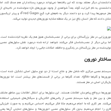
انشمندان دیگر معتقد بودند که این
یافته
ها
نمی
تواند
درمورد پستانداران
هم
صدق کند، اما
دانشمندی به نام
الیزابت گولد بعداً شواهدی از وجود
نورون
های
تازه متولدشده در
ناحیه
ای
از
مغز
میمون
ها
پیدا کرد، و
دو دانمند دیگر به نام‌های
فرد گیج
(Fred Gage)
و پیتر اریکسون
نشان دادند که مغز انسان بالغ
نیز در یک منطقه مشابه
نورون
های
جدیدی تولید
می
کند
.
ورون‌زایی در مغز بزرگسالان
برای برخی از
عصب
شناسان
هنوز
هم
یک نظریه
اثبات
نشده
است
.
ما
برخی دیگر از عصب‌شناسان
فکر
می
کنند
شواهد
ارائه شده
درمورد نقش
سلول
های
عصبی
تولید
شده
در مغز
بزرگسالان در یادگیری و حافظه
،
امکانات جالبی
را ایجاد خواهد کرد
.
ساختار
نورون
سیستم عصبی مرکزی
(
که
شامل مغز و نخاع
است
)
از دو نوع سلول
اصلی
تشکیل شده است
:
نورون
ها
و گلیا
ها
(glia).
تعداد گلیاها در برخی از
قسمت
های
مغز بیشتر است، اما
نورون
ها
بازیگران اصلی
در
مغز هستند
.
نورون
ها
درواقع
پیام
رسان
اطلاعات هستند
.
این سلول‌ها
برای انتقال اطلاعات بین مناطق مختلف
مغز، و بین مغز و بقیه سیستم عصبی
از
پالس‌
های الکتریکی و
سیگنال
های
شیمیایی استفاده
ی
کنند
.
هر
کاری که ما انجام می‌دهیم مثلا
فکر
می
کنیم
،
احساس
می
کنیم
و
به صورت فیزیکی
اری را
انجام
می
دهیم
بدون کار
سلول
های
عصبی
(
نورون‌ها
)
و
سلول
های
حمایتی
آن
ها
یعنی