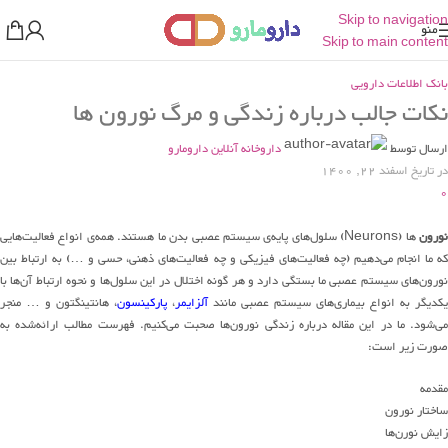
Skip to navigation
منو
Skip to main content
بانک اطلاعات دارویی
نکات جالب درباره زندگی و مرگ نورون ها
ارسال توسط
داروخانه آنلاین دارومارو
در تاریخ اسفند 22, 1400
0
ورون
ها (Neurons) سلول‌های پایه‌ی سیستم عصبی بدن ما هستند. همه‌ی انواع فعالیت‌هایی
که ما انجام می‌دهیم (چه فعالیت‌های فیزیکی و چه فعالیت‌های ذهنی، حسی و …) به ارتباط بین
نورون‌های سیستم عصبی ما بستگی دارد و هر گونه اختلال در این سلول‌ها و نحوه ارتباط آن‌ها با
یکدیگر به انواع بیماری‌های سیستم عصبی مانند
آلزایمر
،
پارکینسون
، هانتینگتون و … منجر
می‌شود. ما در این مقاله درباره زندگی نورون‌ها صحبت می‌کنیم. فهرست مطالب ارائه‌شده به
صورت زیر است:
مقدمه
ساختار
نورون
زایش نورن‌ها