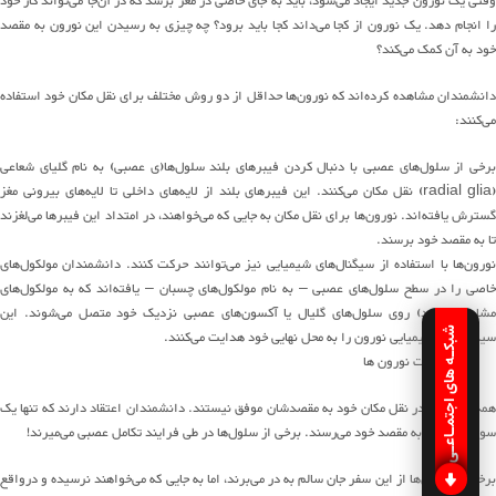
قتی
یک نورون
جدید ایجاد
می
شود
، باید به
جای خاصی
در مغز برسد که در آن
‌جا
می‌تواند
کار خود
ا انجام دهد
.
ی
ک
نورون
از کجا
می
داند
کجا باید برود؟ چه چیزی به رسیدن
این نورون به مقصد
خود
به آن کمک
می
کند
؟
انشمندان مشاهده
کرده
اند
که
نورون
ها
حداقل از دو روش مختلف برای
نقل مکان
خود
استفاده
می
کنند
:
رخی از
سلول
های
عصبی با
دنبال کردن
فیبرهای
بلند
سلول
ها
(
ی عصبی
)
به نام گلیای شعاعی
(radial glia
نقل مکان
می
کنند
.
این
فیبرهای
بلند
از
لایه
های
داخلی تا
لایه
های
بیرونی مغز
سترش یا
فته‌اند
.
نورون
ها
برای نقل مکان به جایی که می‌خواهند،
در امتداد
این
فیبرها
می
لغزند
تا به مقصد
خود
برسند
.
ورون
ها
با استفاده از
سیگنال
های
شیمیایی
نیز می‌توانند
حرکت کنند
.
دانشمندان
مولکول
های
اصی
را
در سطح
سلول
های
عصبی –
به نام
مولکول
های
چسب
ان
–
یافته
اند
که ب
ه
مولکول
های
شابه
(
با خود
)
روی
سلول
های
گلیال یا
آکسون
های
عصبی نزدیک
خود
متصل
می
شوند
.
این
شبکـه های اجتمـاعـی
سیگنال
های
شیمیایی نورون را به محل نهایی خود هدایت
می
کن
ن
د
.
مه
نورون
ها
در
نقل مکان
خود
به مقصدشان
موفق نیستند
.
دانشمندان
اعتقاد دارند
که تنها یک
سوم
نورون‌ها
به مقصد خود
می
رسند
.
برخی از
سلول
ها
در طی فرایند تکامل عصبی
می
میرند
!
رخی از
نورون
ها
از این سفر جان سالم به در
می
برند
، اما به جایی
که می‌خواهند نرسیده و درواقع