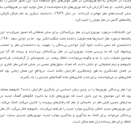
جدید
)
در
ناحیه
ای
به نام هیپوکامپ
در مغیز
موش
‌های
بالغ مشاهده کرد، این
تصور قدیمی
را به
چالش کشید
.
او بعداً گزارش کرد که
نورون
های
تازه متولدشده از محل
تول
ی
د
خود در هیپوکامپ به
سایر
قسمت
های
مغز مهاجرت
کرده
اند
.
در سال
۱۹۷۹
، دانشمند دیگری به نام مایکل کاپلان،
یافته
های
آلتمن در مغز موش
را
تایید کرد
.
ین اکتشافات درمورد نو
رون‌زایی
در مغز بزرگسالان
،
برای سایر محققانی که
تصور
نمی
کردند
این
افته‌ها
در
مورد
مغز
انسان
ها
هم
حقیقت داشته باشد
شگفت
انگیز
بود
.
اما در اوایل دهه
۱۹۸۰
،
دانشمندی که سعی داشت نحوه آواز خواندن پرندگان را بفهمد، به دانشمندان مغز و اعصاب
یشنهاد کرد که به بررسی مجدد نو
رون‌زایی
در مغز بزرگسالان بپردازند و ببینند که
آیا این
وضوع حقیقت دارد یا نه و
چگ
ونه می‌تواندت اتفاق
ب
یفت
د
.
در
مجموعه
ای
از آزمایشات، فرناندو
ناتبوهم و تیم تحقیقاتی او نشان دادند که تعداد
سلول
های
عصبی در
بخش قدامی
مغز قناری نر
ر فصل
جفت
گیری
به طور
چشم
گیری
افزایش یافته است
.
درواقع
این همان زمانی بود که
قناری‌های نر
م
ی‌خواستند
برای جذب
قناری‌های
ماده
آهنگ
های
جدیدی را
یاد بگیرند
.
را مغز پرندگان نورون
‌ها
را در چنین زمان حساسی در یادگیری
افزایش دادند
؟ ناتبوهم معتقد
بود که این
موضوع
به این دلیل است که
نورون
های
تازه به ذخیره الگوهای آهنگ جدید در
دارهای عصبی
قبلی
مغز
در
ناحیه
ای
از مغز که رفتارهای پیچیده را کنترل
می
کند
، کمک
می
کند
.
ین
نورون
های
جدید امکان یادگیری
‌ موارد جدید
را فراهم
می‌
کردند
.
ناتبوهم
فکر می‌گرد
اگر
مغز
رندگان
می‌تواند برای کمک به یادآوری و یادگیری موارد جدید،
نورون
های
جدیدی بساز
د
،
این
اتفاق برای
مغز پستانداران
هم
ممکن است
.