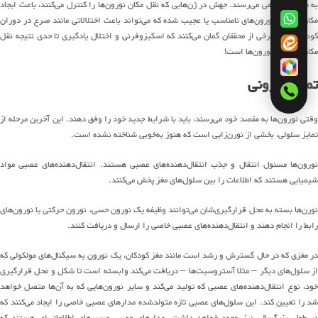
ه مکان اشتباهی می‌رسند
.
جهش در
ژن
هایی
که
نقل مکان نورون‌ها
را کنترل
می
کنند
،
باعث ایجاد
کان‌هایی
از
نورون
های
نامناسب یا عجیب
شده
که
می
تواند
باعث اختلالات
ی
مانند صرع
در
دوران
ودکی شود
.
برخی از محققان گمان
می
کنند
که اسکیزوفرنی و اختلال یادگیری تا حدی نتیجه
نقل
مکان اشتباره
نورون
ها
است
!
تمایز نورونی
قتی
نورون
‌ها
به مقصد
خود
می
رس
ن
د
، باید
با شرایط جدید خود را وفق دهند
.
این آخرین مرحله
از
تمایز
سلولی
، بخشی از
نورن‌زایی
است که
هنوز
به
خوبی
شناخته نشده است
.
ورون
ها
مسئول انتقال و جذب
انتقال
دهنده
های عصبی
هستند
.
انتقال‌دهنده‌های عصبی
مواد
شیمیایی هستند که اطلاعات را بین
سلول
های
مغز
پخش
می
کنند
.
ورن‌ها
بسته به محل قرارگیری
‌شان
می
توان
ن
د
وظیفه
یک
نورون حسی، نورون حرکتی یا
نورون‌های
رابط
را انجام د
هند
و
انتقال
دهنده
های عصبی خاصی را ارسال و دریافت
کن
ن
د
.
ر مغز
ی که
در حال
گسترش و رشد است
مانند مغز کودکان
،
یک نورون به
سیگنال
های
مولکولی
که
ز
سلول
های
دیگر
–
مثلا
آستروسیت
ها
–
دریافت می‌کند
وابسته است تا شکل و محل
قرارگیری
ود
، نوع
انتقال‌دهنده‌های عصبی
که تولید
می
کند
و سایر
نورون
ها
یی که به آن‌ها
متصل خواهد
د را تعیین کند
.
این
سلول
های
عصبی
تازه
متو
لد
شده
مدارهای عصبی
خاصی را
ایجاد
می
کنند
که
ر طول بزرگسالی
نیز
وجود خواهد داشت
.
مدارهای عصبی
مسیرهای
اطلاعاتی
‌ای هستند
که