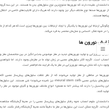
انشمندان
عقیده دارند
که
نورون
ها
متنوع
ترین
نوع سلول
‌های
بدن
ما
هستند
.
در این سه
گروه
ز
نورون
ها
صدها نوع مختلف
دیگر نیز
وجود
دار
ن
د
که هریک دارای
قابلیت
های
خاص
ی
در
انتقال
پیام
‌ها
هستند
.
گونگی
ارتباط این
نورون
ها
با یکدیگر با ایجاد ارتباطات
بین نورون‌ها
چیزی است که
هر کدام از
ما
را در نحوه تفکر، احساس و عمل
‌مان
منحصر به فرد
می
کند
.
زایش نورون ها
یزان
نورون‌زایی و تولید
نورون
های
جدید در مغز موضوعی
بحث
برانگیز
در بین متخصصان مغز و
عصاب است
.
اگرچه اکثر
سلول
های
عصبی در زمان
تولد
ما
در مغزما
ن
وجود
دار
ن
د
، اما شواهدی
وجود دارد که نشان
می
دهد
نور
ون‌زایی
در مغز ما
یک فرایند
مادام
العمر
است
.
ورون
ها
در مناطقی از مغز
تولید
می
شوند
که از
نظر
غلظت
سلول
های
پیش
ساز
عصبی
(
که
لول
های
بنیادی عصبی
(neural stem cell)
نیز نامیده
می
شوند
)
غنی
هستند
.
ا
ین
سلول
ها
ین پتانسیل را دارند که بیشتر
(
اما نه همه‌ی
)
انواع مختلف
نورون
ها
و گلیای موجود در مغز را
تولید کنند
.
انشمندان علوم اعصاب نحوه رفتار
سلول
های
پیش
ساز
عصبی را در
محیط
آزمایشگاه مشاهده
کرده
اند
.
اگرچه ممکن است این
سلول
ها
در مغز
ما
دقیقاً
مانند محیط آزمایشگاه
رفتار نکنند، اما
به