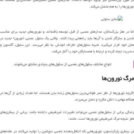
نورون
‌ها
را به
هم
متصل
می
کند
.
اما در مغز بزرگسالان، مدارهای عصبی
از قبل
توسعه
یافته
اند
و
نورون
ها
ی جدید
برای مناسب
شدن
و سازگار شدن با آن‌ها باید راه‌هایی
پیدا کنند
.
وقتی یک
سلول عصبی
(
نورون
)
جدید
در
حل خود قرار می‌گیرد
، شبیه
سلول
های
اطراف
خودش
به نظر
می
رسد
.
این سلول،
آکسون و
دندریت ایجاد
کرده
و ارتباط با همسایگان خود را آغاز
می
کند
.
انواع مختلف
سلول
های
عصبی
از سلول‌های بنیادی مشتق می‌شوند
.
مرگ
نورون‌ها
گرچه
نورون
ها
از نظر عمر
طولانی
ترین
سلول
های
زنده بدن هستند، اما تعداد زیادی از
آن
ها
در
هنگام مهاجرت
(
نقل مکان
)
و تمایز
می
میرند
.
ندگی برخی از
سلول
های
عصبی
می
تواند
تغییرات
غیرطبیعی داشته باشد
.
برخی از
بیماری
های
مغز نتیجه مرگ غیرطبیعی
نورون
ها
است
.
مانند
:
ر بیماری پارکینسون،
نورون
هایی
که
انتقال
دهنده
عصبی دوپامین را تولید
می
کنند
در
عقده‌های