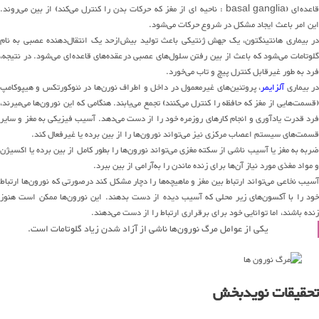
قاعده‌ای
(basal ganglia :
ناحیه ای از مغز که حرکات بدن را کنترل
می
کند
)
از بین
می
روند
.
این امر باعث ایجاد مشکل در شروع
حرک
ا
ت
می
شود
.
ر بیماری هانتینگتون، یک جهش ژنتیکی باعث تولید
بیش
از
حد یک
انتقال
دهنده
عصبی به نام
لوتامات
می
شود
که باعث از بین رفتن
سلول
های
عصبی در
عقده‌های قاعده‌ای
می
شود
.
در نتیجه،
فرد ب
ه طور غیرقابل کنترل پیچ و تاب
می
خو
ر
د
.
ر بیماری
آلزایمر
،
پروتئین
های
غیرمعمول در داخل و اطراف
نورن‌ها
در نئوکورتکس و هیپوکامپ
قسمت
هایی
از مغز که حافظه را کنترل
می
کنند
)
تجمع
می
یاب
ن
د
.
هنگامی که این نورو
ن‌
ها
می
میرند
،
رد قدرت یادآوری و انجام کارهای روزمره
خود
را از دست
می
دهد
.
آسیب فیزیکی به مغز و سایر
قسمت
های
سیستم ا
عص
ا
ب
مرکزی
نیز
می
تواند
نورون
ها
را از بین ب
رده
یا غیرفعال کند
.
ربه به مغز یا آسیب ناشی از سکته مغزی
می
تواند
نورون‌ها را بطور کامل
از بین برده
یا اکسیژن
و مواد مغذی مورد نیاز
آن‌ها
برای زنده ماندن را
به
آرامی
از بین ببرد
.
سیب نخاعی
می
تواند
ارتباط بین مغز و
ماهیچه
ها
را
دچار مشکل ک
ند درصورتی که
نورون
ها
ارتباط
خود را با
آکسون
های
زیر
محل
ی که
آسیب
دیده
از دست
ب
دهند
.
این
نورون
ها
ممکن است هنوز
زنده باشند، اما توانایی
خود برای برقراری
ارتباط را از دست
می
دهند
.
یکی از
عوامل
مرگ
نورون‌ها
ناشی از آزاد شدن
زیاد
گلوتامات است
.
تحقیق
ات نویدبخش