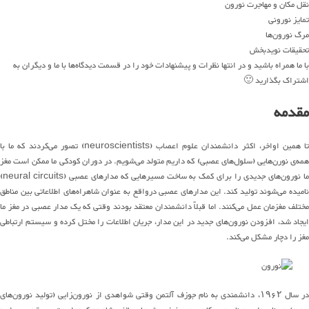
نقل مکان و مهاجرت نورون
تمایز نورونی
مرگ نورون‌ها
تحقیقات نویدبخش
با ما همراه باشید و در انتها نظرات و پیشنهادات خود را در قسمت دیدگاه‌ها با ما و دیگران به
اشتراک بگذارید 🙂
مقدمه
ا همین اواخر، اکثر دانشمندان علوم اعصاب
(neuroscientists)
تصور
می
کردند
که ما با
مه‌ی نورن‌هایی
(
سلول
های
عصبی
)
که داریم
متولد
می‌شویم
.
در دوران کودکی ما ممکن است
مغز
ا
نورون
های
جدیدی را برای کمک به ساخت مسیرهایی
که
مدارهای عصبی
(neural circuits)
امیده می‌شوند
تولید کن
د
.
این مدارهای عصبی
درواقع
به عنوان
شاهراه
های
اطلاعاتی بین مناطق
مختلف مغز
مان
عمل
می
کنند
.
اما
قبلاً
دانشمندان معتقد بودند
وقتی
که یک مدار عصبی
در مغز ما
یجاد شد، افزودن نورون
‌های
جدید
در این مدار،
جریان اطلاعات را مختل کرده و سیستم ارتباطی
مغز را
دچار مشکل می‌کند
.
ر سال
۱۹۶۲
، دانشمند
ی
به نام
جوزف آلتمن
وقتی
شواهدی از نو
رون‌زایی
(
تولید
نورون
ها
ی