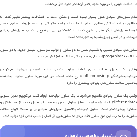
ما
اطلاعات
خوبی را
درمورد نحوه رفتار
آن
ها
در محیط مغز
می‌دهند
.
لم
سلول
های
بنیادی هنوز بسیار جدید است و ممکن است با اکتشافات بیشتر تغییر کند، اما
حققان به اندازه کافی
تحقیق انجام داده‌اند
تا بتوانند
چگونگی
تولید
سلول
های
بنیادی عصبی
وسط
سلول
های
دیگر مغز را شرح دهند
.
دانشمندان این موضوع را
نسب
سلول
های
بنیادی
می
نامند
و در اصل
چیزی
شبیه به
شجره
نامه
است
.
لول
های
بنیادی عصبی با تقسیم
شدن
به دو
سلول
و تولید دو سلول بنیادی جدید، یا دو سلول
نیایاخته
( progenitor)
، یا یکی
جدید و یکی
نیایاخته
، افزایش
می
یاب
ن
د
.
قتی یک سلول بنیادی برای تولید سلول بنیادی
جدید
تقسیم
می
شود
،
می‌گوییم
ودتجدیدشوندگی
(self renewing)
رخ داده است
.
در این مورد
سلول جدید
ایجادشده
پتانسیل ساخت
سلول
های
بنیادی بیشتری را دارد
.
قتی یک سلول بنیادی تقسیم
می
شود
تا یک سلول
نیایاخته
ایجاد کند
، می‌گوییم تمایز سلولی
(differentiate)
ایجاد شده است
.
تمایز
سلولی
بدین معناست که سلول جدید از نظر شکل و
ملکرد
پیشرفته‌تر است
.
سلول
نیایاخته
پتانسیل سلول
‌های
بنیادی برای ساخت انواع مختلف
سلول
‌ها را
ندارد
.
این نوع سلول
فقط
می
تواند
سلول
هایی
از اصل و
نسب خاص خود
تولید کند
.
پشتیبانی تخصصی دارومارو