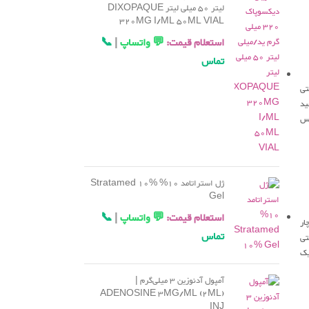
لیتر 50 میلی لیتر DIXOPAQUE
320MG I/ML 50ML VIAL
استعلام قیمت:
💬 واتساپ
|
📞
تماس
تی
ید
اس
ژل استراتامد 10% Stratamed 10%
Gel
استعلام قیمت:
💬 واتساپ
|
📞
ار
تماس
تی
یک
آمپول آدنوزین 3 میلی‌گرم |
ADENOSINE 3MG/ML (2ML)
INJ