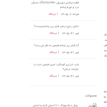
قطره چشمی دورزول (Durezole)؛ مسکن
درد و تورم چشم
مرداد 7, 1405
۱ دیدگاه
دلایل رایج درمان فیلر زیر چشم چیست؟
تیر 31, 1405
۱ دیدگاه
سک
د.
نش
آیا فیلر زیر چشم طبیعی به نظر می رسد؟
ید
تیر 31, 1405
۱ دیدگاه
یک
شب ادراری کودکان؛ امری طبیعی است یا
نیازمند درمان؟
تیر 30, 1405
۱ دیدگاه
ته
محصولات
به
که
ویال دیکسوپاک 320 میلی گرم ید/میلی