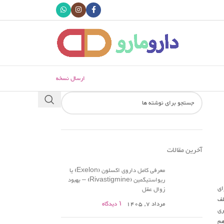
ارسال نسخه
آخرین مقالات
معرفی کامل داروی اکسلون (Exelon) یا
ریواستیگمین (Rivastigmine) – بهبود
ای
زوال عقل
لف
مرداد 7, 1405
۱ دیدگاه
ری
ا هم