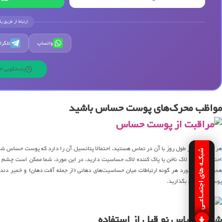
ارتباط از طریق پ
واتساپ
تلگرا
پاسخگویی 24 ساعته | 7 روز هفته
مواظب محرک‌های پوست حساس باشید
هر چیزی که در طول روز با آن در تماس هستید، احتمالا پتانسیل آن را دارد که پوست حساس شما ر
شبکـه های اجتمـاعـی
احتمالا شما به لاک ناخن یا پاک کننده لاک، حساسیت دارید، در این مورد، شما ممکن است چشم خ
همین امر در مورد هر گونه ارتباطات میان حساسیت‌های دهانی (از جمله آفت دهان) و خمیر دند
پوست در میان بگذارید.
شستن لباس نو قبل از استفاده