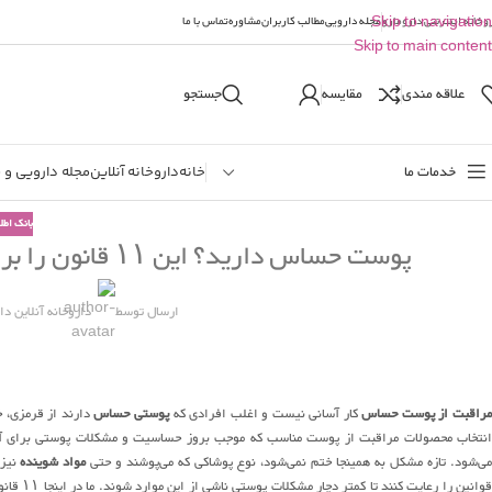
وخانه اینترنتی دارومارو
Skip to navigation
مجله دارویی
مطالب کاربران
مشاوره
تماس با ما
Skip to main content
علاقه مندی
مقایسه
جستجو
خدمات ما
خانه
داروخانه آنلاین
مجله دارویی و 
بانک اطل
پوست حساس دارید؟ این ۱۱ قانون را برای جلوگیری از مشکلات پوستی رعایت کنید
ارسال توسط
داروخانه آنلاین دا
راقبت از پوست حساس
کار آسانی نیست و اغلب افرادی که
پوستی حساس
دارند از قرمزی، خ
انتخاب محصولات مراقبت از پوست مناسب که موجب بروز حساسیت و مشکلات پوستی برای آنه
ی‌شود. تازه مشکل به همینجا ختم نمی‌شود، نوع پوشاکی که می‌پوشند و حتی
مواد شوینده
نیز 
قوانین ر