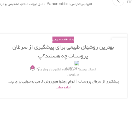
التهاب پانکراس (Pancreatitis): علل ایجاد، علائم، تشخیص و درمان
بانک اطلاعات دارویی
26
بهترین روشهای طبیعی برای پیشگیری از سرطان
بهمن
پروستات چه هستند؟پ
0
ارسال توسط
داروخانه آنلاین دارومارو
پیشگیری از سرطان پروستات | انواع روشها هیچ روش خاصی به تنهایی برای پ...
ادامه مطلب