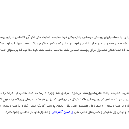
ا با حساسیتهای پوستی دوستان یا نزدیکان خود مقایسه نکنید، حتی اگر آن اشخاص دارای پوس
شیمیایی بسیار ملایم دچار ناراحتی شود در حالی که شخص دیگری ممکن است تنها با محلول سف
ت که حتما همان محصول برای پوست حساس شما مناسب باشد. شما باید بدانید که پوستهای حس
 تقریبا همیشه باعث
تحریک پوست
می‌شود. موادی هم وجود دارند که فقط بعضی از افراد را دچ
 از مواد حساسیت‌زای پوستی مانند نیکل در جواهرات ارزان قیمت، عطرهای روزانه، یک نوع آن
 کلروایزوتیازولینون و تیمرزول هستند. طبق نظر انجمن پوست آمریکا، متیل کلروایزوتیازولینون 
ود و تیمرزول هم در واکسن‌های خاص مثل
واکسن آنفولانزا
و محلول‌های لنز تماسی وجود دارد.