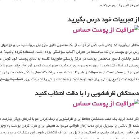
این قوانین را مرور می‌کنیم.
از تجربیات خود درس بگیرید
بخاطر می‌آورید که وقتی شب قبل از خواب از یک محصول حاوی بنزوئیل پروکساید برای جوشهای خو
رس برای پوست تان که ساعت‌ها در معرض آفتاب سوختگی بوده است، استفاده کرده باشید؟ ممکن
کتر جاناتان کانتور متخصص پوست در مرکز پزشکی فلوریدا گفت: به ندای پوست خود گوش ده
پوستی که قبلا داشته‌اید را بیهوده و سرسری رد نکنید، مهم نیست که در آن زمان چقدر مهم یا نا
این عوامل ممکن است از محصولات زیبایی تا مواد شیمیایی پاک کننده‌های خانگی باشد، بنابراین شم
دفترچه ثبت وقایع پوستی برای خود تهیه کنید و همه محصولاتی را که باعث بروز
حساسیت پوستی
دستکش ظرفشویی را با دقت انتخاب کنید
اگر قصد خرید یک جفت دستکش محافظ برای ظرفشویی یا رنگ کردن مو یا کارهای دیگر نیازمند دس
ده از لاتکس یا نیتریل برای مدت زمان طولانی می‌تواند محیطی برای عرق کردن پوست به وجو
طور خاص به بثورات جلدی، برآمدگی‌ها یا تاول در اطراف انگشتان شود. این مشکلات مربوط ب