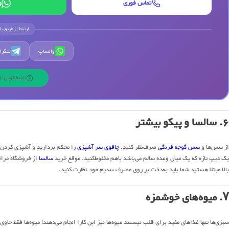
تماس فوری
و
ارتباط از طریق پ
واتساپ
تلگرا
پاسخگویی 24 ساعته | 7 روز هفته
۶. سالسا و پیکو بیشتر
از سس‌ها و
سس گوجه فرنگی
صرف‌نظر کنید.
چاقوی سر آشپزی
را محکم بردارید و آشپزی کردن 
یک دیپ تازه که یک میان وعده سالم می‌باشد باهم مخلوط‌کنید. موقع خرید
سالسا
از فروشگاه مراقب
بالا مبتلا هستید شما باید به‌دقت بر روی مصرف سدیم خود نظارت کنید.
۷. میوه‌های خوشمزه
سبزی‌ها تنها غذاهای مفید برای قلب نیستند میوه‌ها نیز این کارا انجام می‌دهند! میوه‌ها فقط حاو