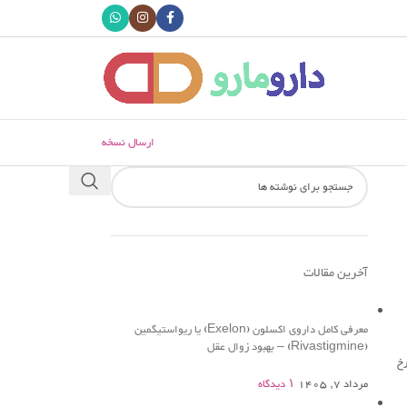
ارسال نسخه
آخرین مقالات
معرفی کامل داروی اکسلون (Exelon) یا ریواستیگمین
(Rivastigmine) – بهبود زوال عقل
رخ
مرداد 7, 1405
۱ دیدگاه