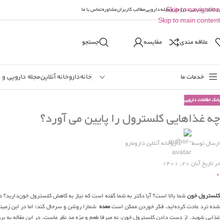
وخانه اینترنتی دارومارو
Skip to navigation
مجله دارویی
مطالب کاربران
مشاوره
تماس با ما
Skip to main content
علاقه مندی
مقایسه
جستجو
خدمات ما
خانه
داروخانه آنلاین
مجله دارویی و 
بانک اطلاعات دارویی
چه غذاهایی کلسترول را پایین می آورد؟
ارسال توسط
داروخانه آنلاین دارومارو
در تاریخ آبان 20, 1401
0
کلسترول خون
شما بالا است؟ آیا دکتر به شما گفته است که نیاز به کاهش کلسترول خون‌دارید؟ د
شده ترد عادت کرده‌اید، فکر خوردن ممکن است
معده
شمارا روشن و سرحال کند؛ اما در این زمین
غذایی شوید. از دست دادن کلسترول خون، نه صرفا طعم و مزه مد نظر ماست. در این مقاله به ب