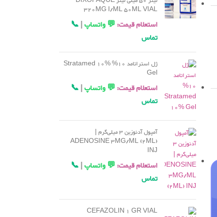
لیتر 50 میلی لیتر DIXOPAQUE
320MG I/ML 50ML VIAL
استعلام قیمت:
💬 واتساپ
|
📞
تماس
ژل استراتامد 10% Stratamed 10%
Gel
استعلام قیمت:
💬 واتساپ
|
📞
تماس
آمپول آدنوزین 3 میلی‌گرم |
ADENOSINE 3MG/ML (2ML)
INJ
استعلام قیمت:
💬 واتساپ
|
📞
تماس
CEFAZOLIN 1 GR VIAL