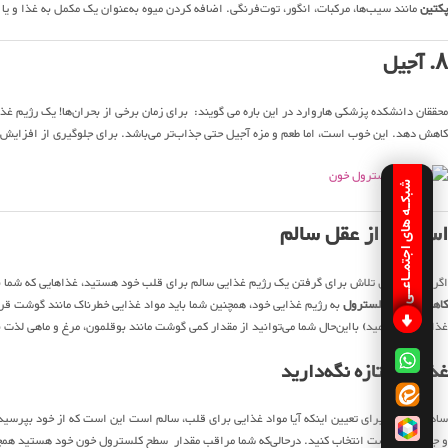
پکتین
مانند سیب‌ها، مرکبات، انگور، توت‌فرنگی. اضافه کردن میوه به‌عنوان یک مکمل به غذا و یا
۸. آجیل
محققان دانشکده پزشکی هاروارد در این باره می گویند: برای زمان برخی از بحران‌ها! یک رژیم غ
کاهش دهد. این خوب است، اما طعم و مزه آجیل حتی جذاب‌تر می‌باشد. برای جلوگیری از افزایش 
شبکـه های اجتمـاعـی
استفاده از عقل سالم
اگر شما در حال تلاش برای گرفتن یک رژیم غذایی سالم برای قلب خود هستید، غذاهایی که شما نم
کاهش‌دهنده کلسترول
به رژیم غذایی خود، همچنین شما باید مواد غذایی خطرناک مانند گوشت قرمز
غذای سالم بنامید) بااین‌حال شما می‌توانید از مقدار کمی گوشت مانند بوقلمون، مرغ و ماهی لذت ب
غذاها را تازه نگه‌دارید
ساده‌ترین راه برای تعیین اینکه آیا مواد غذایی برای قلب، سالم است این است که از خود بپرسید 
و جعبه آمده است انتخاب کنید. درحالی‌که شما مراقب مقدار سطح کلسترول خون خود هستید همچنین ب