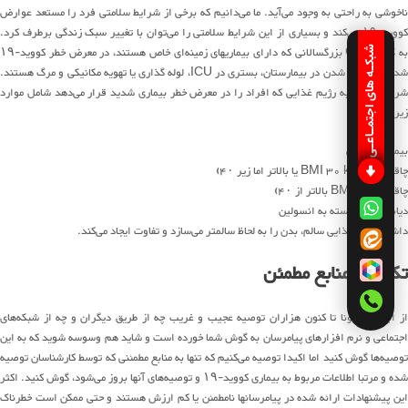
ناخوشی به راحتی به وجود می‌آید. ما می‌دانیم که برخی از شرایط سلامتی فرد را مستعد عوارض
کووید-۱۹ می‌کند و بسیاری از این شرایط سلامتی را می‌توان با تغییر سبک زندگی برطرف کرد.
به گفته CDC بزرگسالانی که دارای بیماریهای زمینه‌ای خاص هستند، در معرض خطر کووید-۱۹
شبکـه های اجتمـاعـی
شدید، بستری شدن در بیمارستان، بستری در ICU، لوله گذاری یا تهویه مکانیکی و مرگ هستند.
شرایط مربوط به رژیم غذایی که افراد را در معرض خطر بیماری شدید قرار می‌دهد شامل موارد
زیر است:
بیماریهای قلبی
چاقی (BMI 30 kg/m2 یا بالاتر اما زیر ۴۰)
چاقی شدید (BMI بالاتر از ۴۰)
دیابت غیر وابسته به انسولین
داشتن رژیم غذایی سالم، بدن را به لحاظ سالمتر می‌سازد و تفاوت ایجاد می‌کند.
تکیه به منابع مطمئن
از ابتدای کرونا تا کنون هزاران توصیه عجیب و غریب چه از طریق دیگران و چه از شبکه‌های
اجتماعی و نرم افزارهای پیامرسان به گوش شما خورده است و شاید هم وسوسه شوید که به این
توصیه‌ها گوش کنید اما اکیدا توصیه می‌کنیم که تنها به منابع مطمئنی که توسط کارشناسان توصیه
شده و مرتبا اطلاعات مربوط به بیماری کووید-۱۹ و توصیه‌های آنها بروز می‌شود، گوش کنید. اکثر
این پیشنهادات ارائه شده در پیامرسانها نامطمئن یا کم ارزش هستند و حتی ممکن است خطرناک