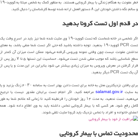
خطر عفونت به هنگام زندگی با بیمار کرونایی هستند. به منظور کمک به شخص مبتلا به کووید-۱۹
و سالم نگه داشتن خودتان این ۸ دستورالعمل ارائه شده توسط کارشناسان را دنبال کنید.
در قدم اول تست کرونا بدهید
اگر شخصی در خانه شماست که تست کووید-۱۹ وی مثبت شده شما نیز باید در اسرع وقت یک
تست PCR کووید-۱۹ بدهید. توجه داشته باشید که حتی اگر تست شما منفی باشد، به معنای
نداشتن عفونت نیست چون وقتی نمونه ویروس گرفته می‌شود ممکن است میزان آن کمتر از
سطح شناسایی باشد که موجب منفی شدن تست می‌شود. حساسیت این تستها ۵ تا ۷ روز پس از
قرار گرفتن در معرض ویروس به میزان زیادی بیشتر می شود بنابراین در این مدت و یا پس از
آن یک تست PCR دیگر بدهید.
برای یافتن نزدیکترین محل به خانه برای تست دادن بهتر است به سامانه ۴۰۳۰ زنگ بزنید و یا
ه سایت
salamat.gov.ir
مراجعه کنید. اگر انجام تست برایتان مقدور نیست یا ترجیح
می‌دهید، تست ندهید، به مدت ۱۴ روز خودتان را قرنطینه کنید تا زمانی که علائم شما به طور
کامل رفع شود. هر کسی که با بیمار کرونایی تماس داشته باید به وی اطلاع داده شود. همه
اعضای خانواده و افراد با تماس نزدیک باید کرونا مثبت تلقی شوند.
محدودیت تماس با بیمار کرونایی