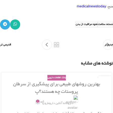
منبع:
medicalnewstoday
دسته: سلامت
نحوه مراقبت از بدن
جدیدتر
قدیمی تر
نوشته های مشابه
بانک اطلاعات دارویی
26
بهترین روشهای طبیعی برای پیشگیری از سرطان
بهمن
پروستات چه هستند؟پ
0
داروخانه آنلاین دارومارو