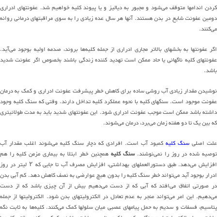
کردن اندامها متوقف می‌شود و مجبور به دیالیز و یا پیوند کلیه خواهیم شد. عفونتهای ادراری
دومین عفونت شایع در بدن هستند. آنها هر سال عده زیادی را به سوی مراقبتهای درمانی روانه
می‌کنند.
اگر عفونتها به بخشهای بالاتر مجاری ادراری از جمله کلیه‌ها بروند، صدمه اولیه بوجود می‌آید.
عفونتهای کلیه ناگهانی یا حاد ممکن است تهدید کننده زندگی باشند بخصوص اگر عفونت شدید
باشد.
نوشیدن مقدار زیادی آب روشی ساده برای کاهش خطر پیشرفت عفونت ادراری و کمک به درمان
عفونت موجود است. سنگهای کلیه با نحوه عملکرد کلیه تداخل دارند. وقتی که سنگ کلیه وجود
داشته باشد ممکن است موجب عفونت ادراری شود. این عفونتهای شدید باید به مدت طولانیتری
که بین یک تا دو هفته زمان می‌برد، درمان می‌شوند.
علت اصلی
سنگ کلیه
کمبود آب است. افرادی که دچار سنگ کلیه می‌شوند اغلب مقدار آب
توصیه شده در روز را نمی‌نوشند.
سنگ کلیه
همچنین خطر ابتلا به بیماری مزمن کلیه را هم
افزایش می‌دهد. طبق دستورالعملهای بهداشتی، افزایش مصرف آب تا جایی که ۲ لیتر در روز
ادرار بوجود آید می‌تواند خطر سنگ کلیه را بدون هیچ عوارضی به نصف کاهش دهد. کم آبی بدن
در صورتی اتفاق می‌افتد که آبی که از دست می‌دهیم بیش از آن چیزی باشد که از دست
می‌دهیم. این امر می‌تواند منجر به عدم تعادل در الکترولیتهای بدن شود. الکترولیتها از جمله
پتاسیم، فسفات و سدیم به حمل پیامهای عصبی میان سلولها کمک می‌کنند. کلیه‌ها به ثابت نگه