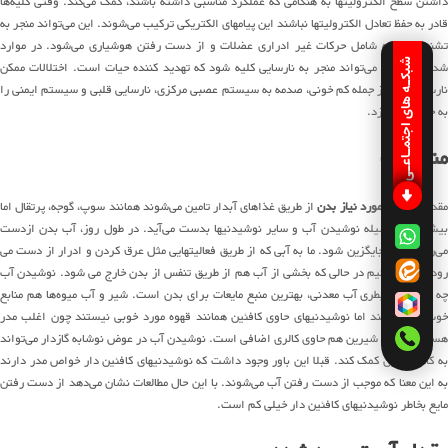
داشتن سطح الکترولیتها به هنگامی که عملکرد مناسبی داشته باشند، کمک می‌کند. وقتی کلیه‌ها
قادر به حفظ تعادل الکترولیتها نباشند این پیامهای الکتریکی ترکیب می‌شوند. این می‌تواند منجر به
تشنج شود که شامل حرکات غیر ادراری عضلات و از دست رفتن هوشیاری می‌شود. در موارد
شبکـه های اجتمـاعـی
شدید، بی آبی می‌تواند منجر به نارسایی کلیه شود که تهدید کننده حیات است. اختلالات ممکن
نارسایی کلیه از جمله کم خونی، صدمه به سیستم عصبی مرکزی، نارسایی قلبی و سیستم ایمنی را
به خطر می‌اندازد.
منابع آب
مقداری از
آب مورد نیاز بدن
از طریق غذاهای آبدار تامین می‌شوند همانند سوپ، گوجه، پرتقال اما
بیشتر آن بوسیله نوشیدن آب و سایر نوشیدنیها بدست می‌آید. در طول روز، آب بدن ازدست
می‌رود و باید جایگزین شود. ما به آبی که از طریق فعالیتهایی مثل عرق کردن و ادرار از دست می
رود توجه می‌کنیم در حالی که بخشی از آب هم از طریق تنفس از بدن خارج می شود. نوشیدن آب
چه از شیر یا بطری آب معدنی، بهترین منبع مایعات برای بدن است. شیر و آب میوه‌ها هم منابع
خوب آب هستند اما نوشیدنیهای حاوی کافئین همانند قهوه مورد خوبی نیستند چون اغلب مدر
هستند و قهوه شیرین هم حاوی کالری اضافی است. نوشیدن آب در عوض نوشابه گازدار می‌تواند
به کاهش وزن کمک کند. قبلا این باور وجود داشت که نوشیدنیهای کافئین دار خواص مدر دارند
به این معنا که موجب از دست رفتن آب می‌شوند. با این حال مطالعات نشان می‌دهد از دست رفتن
مایع بخاطر نوشیدنیهای کافئین دار خیلی کم است.