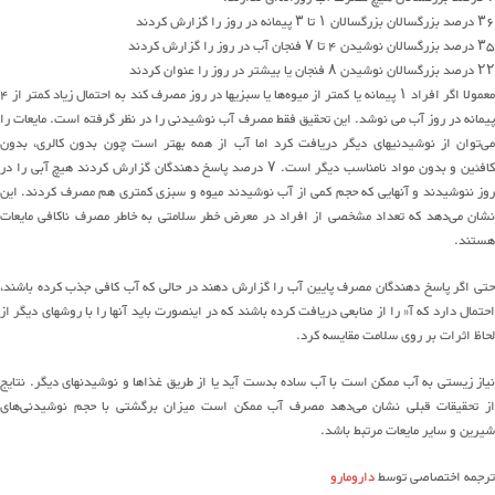
۳۶ درصد بزرگسالان بزرگسالان ۱ تا ۳ پیمانه در روز را گزارش کردند
۳۵ درصد بزرگسالان نوشیدن ۴ تا ۷ فنجان آب در روز را گزارش کردند
۲۲ درصد بزرگسالان نوشیدن ۸ فنجان یا بیشتر در روز را عنوان کردند
معمولا اگر افراد ۱ پیمانه یا کمتر از میوه‌ها یا سبزیها در روز مصرف کند به احتمال زیاد کمتر از ۴
پیمانه در روز آب می نوشد. این تحقیق فقط مصرف آب نوشیدنی را در نظر گرفته است. مایعات را
می‌توان از نوشیدنیهای دیگر دریافت کرد اما آب از همه بهتر است چون بدون کالری، بدون
کافئین و بدون مواد نامناسب دیگر است. ۷ درصد پاسخ دهندگان گزارش کردند هیچ آبی را در
روز ننوشیدند و آنهایی که حجم کمی از آب نوشیدند میوه و سبزی کمتری هم مصرف کردند. این
نشان می‌دهد که تعداد مشخصی از افراد در معرض خطر سلامتی به خاطر مصرف ناکافی مایعات
هستند.
حتی اگر پاسخ دهندگان مصرف پایین آب را گزارش دهند در حالی که آب کافی جذب کرده باشند،
احتمال دارد که آ« را از منابعی دریافت کرده باشند که در اینصورت باید آنها را با روشهای دیگر از
لحاظ اثرات بر روی سلامت مقایسه کرد.
نیاز زیستی به آب ممکن است با آب ساده بدست آید یا از طریق غذاها و نوشیدنهای دیگر. نتایج
از تحقیقات قبلی نشان می‌دهد مصرف آب ممکن است میزان برگشتی با حجم نوشیدنی‌های
شیرین و سایر مایعات مرتبط باشد.
ترجمه اختصاصی توسط
دارومارو